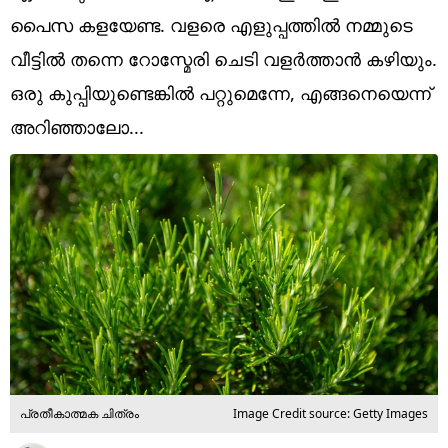
Technology
പൈസ കളയേണ്ട. വളരെ എളുപ്പത്തിൽ നമ്മുടെ
Religion
വീട്ടിൽ തന്നെ റോസ്മേരി ചെടി വളർത്താൻ കഴിയും.
ഒരു കുപ്പിയുണ്ടെങ്കിൽ പറ്റുമെന്നേ, എങ്ങനെയെന്ന്
Web Story
അറിഞ്ഞാലോ...
Photo
Short Videos
പ്രതീകാത്മക ചിത്രം
Image Credit source: Getty Images