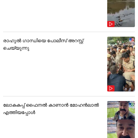
രാഹുൽ ഗാന്ധിയെ പോലീസ് അറസ്റ്റ്
ചെയ്യുന്നു
ലോകകപ്പ് ഫൈനൽ കാണാൻ മോഹൻലാൽ
എത്തിയപ്പോൾ