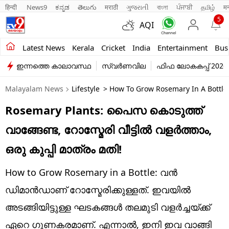
हिन्दी 
News9
ಕನ್ನಡ
తెలుగు
मराठी
ગુજરાતી
বাংলা
ਪੰਜਾਬੀ
தமிழ்
म
5
AQI
Kerala
Latest News
Kerala
Cricket
India
Entertainment
Bus
ഇന്നത്തെ കാലാവസ്ഥ
സ്വർണവില
ഫിഫ ലോകകപ്പ് 2026
India
Malayalam News
Lifestyle
> How To Grow Rosemary In A Bottle,
Entertainment
Rosemary Plants: പൈസ കൊടുത്ത്
Business
വാങ്ങേണ്ട, റോസ്മേരി വീട്ടിൽ വളർത്താം,
Education
ഒരു കുപ്പി മാത്രം മതി!
Sports
How to Grow Rosemary in a Bottle: വൻ
Lifestyle
ഡിമാൻഡാണ് റോസ്മേരിക്കുള്ളത്. ഇവയിൽ
അടങ്ങിയിട്ടുള്ള ഘടകങ്ങൾ തലമുടി വളർച്ചയ്ക്ക്
world
ഏറെ ഗുണകരമാണ്. എന്നാൽ, ഇനി ഇവ വാങ്ങി