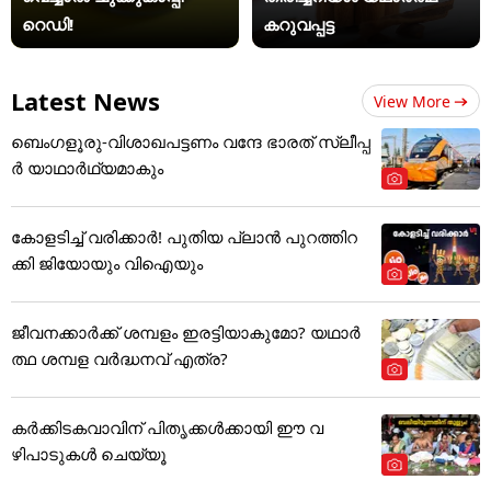
റെഡി!
കറുവപ്പട്ട
Latest News
View More
ബെംഗളൂരു-വിശാഖപട്ടണം വന്ദേ ഭാരത് സ്ലീപ്പ
ര്‍ യാഥാര്‍ഥ്യമാകും
കോളടിച്ച് വരിക്കാർ! പുതിയ പ്ലാൻ പുറത്തിറ
ക്കി ജിയോയും വിഐയും
ജീവനക്കാർക്ക് ശമ്പളം ഇരട്ടിയാകുമോ? യഥാർ
ത്ഥ ശമ്പള വർദ്ധനവ് എത്ര?
കർക്കിടകവാവിന് പിതൃക്കൾക്കായി ഈ വ
ഴിപാടുകൾ ചെയ്യൂ