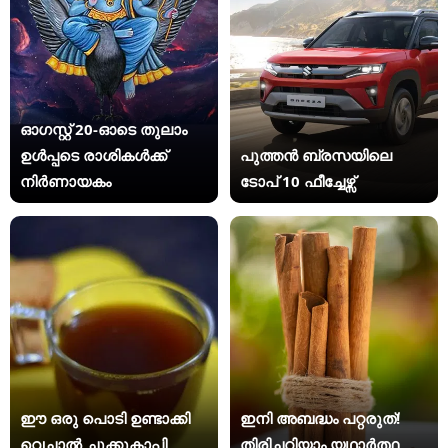
ഓഗസ്റ്റ് 20-ഓടെ തുലാം
ഉൾപ്പടെ രാശികൾക്ക്
പുത്തൻ ബ്രസയിലെ
നിർണായകം
ടോപ് 10 ഫീച്ചേഴ്സ്
ഈ ഒരു പൊടി ഉണ്ടാക്കി
ഇനി അബദ്ധം പറ്റരുത്!
വെച്ചാൽ ചുക്കുകാപ്പി
തിരിച്ചറിയാം യഥാര്‍ത്ഥ