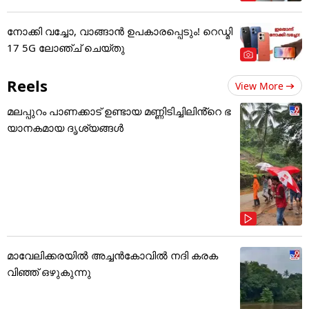
നോക്കി വച്ചോ, വാങ്ങാൻ ഉപകാരപ്പെടും! റെഡ്മി
17 5G ലോഞ്ച് ചെയ്തു
Reels
View More
മലപ്പുറം പാണക്കാട് ഉണ്ടായ മണ്ണിടിച്ചിലിൻ്റെ ഭ
യാനകമായ ദൃശ്യങ്ങൾ
മാവേലിക്കരയിൽ അച്ചൻകോവിൽ നദി കരക
വിഞ്ഞ് ഒഴുകുന്നു