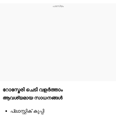
റോസ്മേരി ചെടി വളർത്താം
ആവശ്യമായ സാധനങ്ങൾ
പ്ലാസ്റ്റിക് കുപ്പി