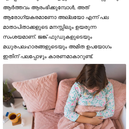
Technology
ആർത്തവം ആരംഭിക്കുമ്പോൾ, അത്
Religion
ആരോഗ്യകരമാണോ അല്ലയോ എന്ന് പല
മാതാപിതാക്കളുടെ മനസ്സിലും ഉയരുന്ന
Web Story
സംശയമാണ്. ജങ്ക് ഫുഡുകളുടെയും
Photo
മധുരപലഹാരങ്ങളുടെയും അമിത ഉപയോഗം
Short Videos
ഇതിന് പലപ്പോഴും കാരണമാകാറുണ്ട്.