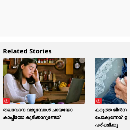
Related Stories
തലവേദന വരുമ്പോൾ ചായയോ
കറുത്ത ജീൻസ് മ
കാപ്പിയോ കുടിക്കാറുണ്ടോ?
പോകുന്നോ? ഈ ഒര
പരീക്ഷിക്കൂ