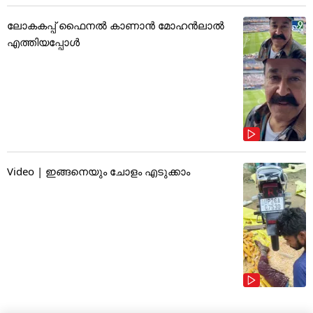
ലോകകപ്പ് ഫൈനൽ കാണാൻ മോഹൻലാൽ
എത്തിയപ്പോൾ
Video | ഇങ്ങനെയും ചോളം എടുക്കാം