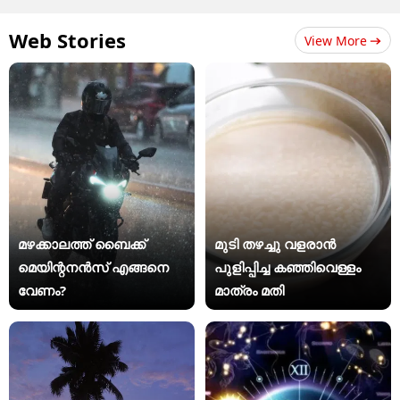
Web Stories
View More
മഴക്കാലത്ത് ബൈക്ക്
മുടി തഴച്ചു വളരാൻ
മെയിന്റനൻസ് എങ്ങനെ
പുളിപ്പിച്ച കഞ്ഞിവെള്ളം
വേണം?
മാത്രം മതി