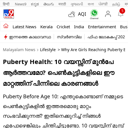
हिन्दी 
News9
ಕನ್ನಡ
తెలుగు
मराठी
ગુજરાતી
বাংলা
ਪੰਜਾਬੀ
தமிழ்
म
5
AQI
Kerala
Latest News
Kerala
Cricket
India
Entertainment
Bus
ഇന്നത്തെ കാലാവസ്ഥ
സ്വർണവില
ഫിഫ ലോകകപ്പ് 2026
India
Malayalam News
Lifestyle
> Why Are Girls Reaching Puberty Be
Entertainment
Puberty Health: 10 വയസ്സിന് മുൻപേ
Business
ആർത്തവമോ? പെൺകുട്ടികളിലെ ഈ
Education
മാറ്റത്തിന് പിന്നിലെ കാരണങ്ങൾ
Sports
Puberty Before Age 10: എന്തുകൊണ്ടാണ് നമ്മുടെ
Lifestyle
പെൺകുട്ടികളിൽ ഇത്തരമൊരു മാറ്റം
സംഭവിക്കുന്നത്? ഇതിനെക്കുറിച്ച് നിങ്ങൾ
world
എപ്പോഴെങ്കിലും ചിന്തിച്ചിട്ടുണ്ടോ. 10 വയസ്സിന് മുമ്പ്