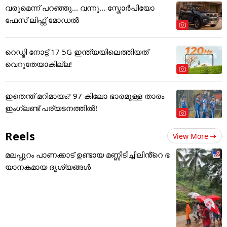
വരുമെന്ന് പറഞ്ഞു... വന്നു... സ്കോർപിയോ
ഫേസ് ലിഫ്റ്റ് മോഡൽ
റെഡ്മി നോട്ട് 17 5G ഇന്ത്യയിലെത്തിയത്
വെറുതേയാകില്ല!
ഇതെന്ത് മറിമായം? 97 കിലോ ഭാരമുള്ള താരം
ഇംഗ്ലണ്ട് പര്യടനത്തില്‍!
Reels
View More
മലപ്പുറം പാണക്കാട് ഉണ്ടായ മണ്ണിടിച്ചിലിൻ്റെ ഭ
യാനകമായ ദൃശ്യങ്ങൾ