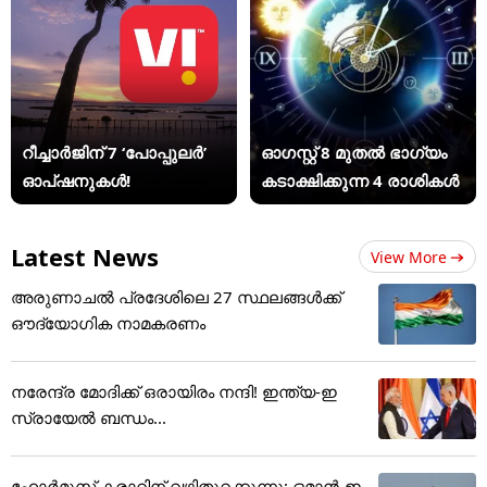
റീച്ചാർജിന് 7 ‘പോപ്പുലർ’
ഓഗസ്റ്റ് 8 മുതൽ ഭാഗ്യം
ഓപ്ഷനുകൾ!
കടാക്ഷിക്കുന്ന 4 രാശികൾ
Latest News
View More
അരുണാചൽ പ്രദേശിലെ 27 സ്ഥലങ്ങൾക്ക്
ഔദ്യോഗിക നാമകരണം
നരേന്ദ്ര മോദിക്ക് ഒരായിരം നന്ദി! ഇന്ത്യ-ഇ
സ്രായേല്‍ ബന്ധം...
ഹോർമുസ് കരാറിന് വഴിതുറക്കുന്നു; ഒമാൻ-ഇ