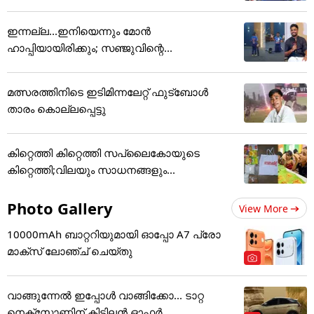
ഇന്നല്ല...ഇനിയെന്നും മോന്‍
ഹാപ്പിയായിരിക്കും; സഞ്ജുവിന്റെ...
മത്സരത്തിനിടെ ഇടിമിന്നലേറ്റ് ഫുട്ബോൾ
താരം കൊല്ലപ്പെട്ടു
കിറ്റെത്തി കിറ്റെത്തി സപ്ലൈകോയുടെ
കിറ്റെത്തി;വിലയും സാധനങ്ങളും...
Photo Gallery
View More
10000mAh ബാറ്ററിയുമായി ഓപ്പോ A7 പ്രോ
മാക്സ് ലോഞ്ച് ചെയ്തു
വാങ്ങുന്നേൽ ഇപ്പോൾ വാങ്ങിക്കോ... ടാറ്റ
നെക്സോണിന് കിടിലൻ ഓഫർ