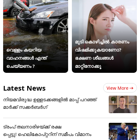
മുടി കൊഴിച്ചിൽ കാരണം
വെള്ളം കയറിയ
വിഷമിക്കുകയാണോ?
വാഹനങ്ങൾ എന്ത്
ഭക്ഷണ ശീലങ്ങൾ
ചെയ്യണം ?
മാറ്റിനോക്കൂ
Latest News
View More
നിയമവിരുദ്ധ ഉള്ളടക്കങ്ങളിൽ മാപ്പ് പറഞ്ഞ്
മാർക്ക് സക്കർബർഗ്
ട്രംപ് തലനാരിഴയ്ക്ക് രക്ഷ
പ്പെട്ടു! ഹെലികോപ്റ്ററിന് സമീപം വിമാനം