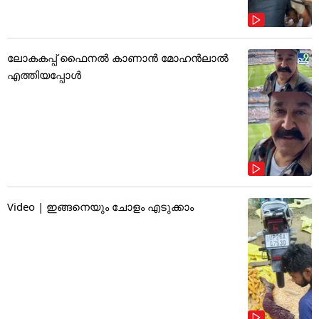
ലോകകപ്പ് ഫൈനൽ കാണാൻ മോഹൻലാൽ
എത്തിയപ്പോൾ
Video | ഇങ്ങനെയും ചോളം എടുക്കാം