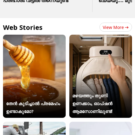
പരിഹാരം വീട്ടിൽ തന്നെയുണ്ട്
ചെയ്യൂ.... മുടി
Web Stories
View More
മഴയത്തും തുണി
തേൻ കുടിച്ചാൽ പ്രമേഹം
ഉണക്കാം, ഓപ്ഷൻ
ഉണ്ടാകുമോ?
ആമസോണിലുണ്ട്!