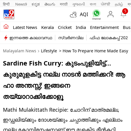
हिन्दी 
News9
ಕನ್ನಡ
తెలుగు
मराठी
ગુજરાતી
বাংলা
ਪੰਜਾਬੀ
தமிழ்
म
5
AQI
Kerala
Latest News
Kerala
Cricket
India
Entertainment
Bus
ഇന്നത്തെ കാലാവസ്ഥ
സ്വർണവില
ഫിഫ ലോകകപ്പ് 2026
India
Malayalam News
Lifestyle
> How To Prepare Home Made Easy An
Entertainment
Sardine Fish Curry: കുടംപുളിയിട്ട്…
Business
കുരുമുളകിട്ട നല്ല നാടൻ മത്തിക്കറി! ആ​
Education
ഹാ അന്തസ്സ്; ഇങ്ങനെ
Sports
തയ്യാറാക്കിക്കോളൂ
Lifestyle
Mathi Mulakittath Recipie: ചോറിന് മാത്രമല്ല,
world
ഇഡ്ഡലിയ്ക്കും ദോശയ്ക്കും ചപ്പാത്തിക്കും എല്ലാം
നല്ല കോമ്പിനേഷനാണ് ഈ മുളകിട്ട മീൻകറി.