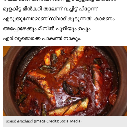
Technology
മുളകിട്ട മീൻകറി തലേന്ന് വച്ചിട്ട് പിറ്റേന്ന്
Religion
എടുക്കുമ്പോഴാണ് സ്വാദ് കൂടുന്നത്. കാരണം
അപ്പോഴേക്കും മീനിൽ പുളിയും ഉപ്പും
Web Story
എരിവുമൊക്കെ പാകത്തിനാകും.
Photo
Short Videos
നാടൻ മത്തിക്കറി (​Image Credits: Social Media)