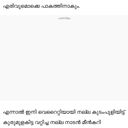
എരിവുമൊക്കെ പാകത്തിനാകും.
എന്നാൽ ഇനി വെറൈറ്റിയായി നല്ല കുടംപുളിയിട്ട്
കുരുമുളകിട്ട വറ്റിച്ച നല്ല നാടൻ മീൻകറി