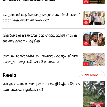
കഴുത്തില്‍ ആര്‍ബിഐ ഐഡി കാര്‍ഡ്! ബാങ്ക്
ജോലിക്കെത്തിയത് ഇഷാന്‍?
വിമർശിക്കേണ്ടതില്ല! മോഹൻലാലിൽ നാം ക
ണ്ട ആ കാര്യം കൂടിയ.....
ശമ്പളം മാത്രമല്ല, പെൻഷനും കൂടും! ജീവന
ക്കാരുടെ ആവശ്യങ്ങൾ ഇതെല്ലാം
Reels
View More
മലപ്പുറം പാണക്കാട് ഉണ്ടായ മണ്ണിടിച്ചിലിൻ്റെ ഭ
യാനകമായ ദൃശ്യങ്ങൾ