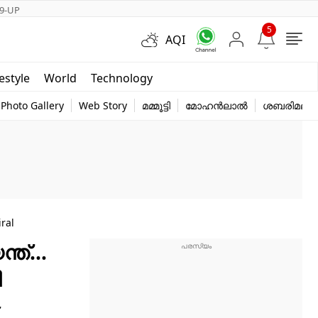
9-UP
5
AQI
Short Videos
festyle
World
Technology
y
Photo Gallery
Web Story
മമ്മൂട്ടി
മോഹൻലാൽ
ശബരിമല
 Viral
ന്ത്…
ി