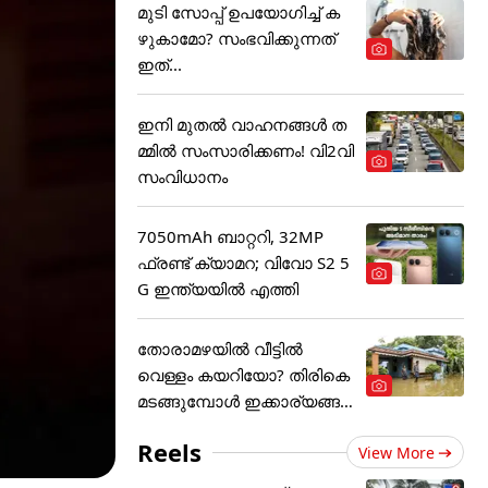
മുടി സോപ്പ് ഉപയോഗിച്ച് ക
ഴുകാമോ? സംഭവിക്കുന്നത്
ഇത്...
ഇനി മുതൽ വാഹനങ്ങൾ ത
മ്മിൽ സംസാരിക്കണം! വി2വി
സംവിധാനം
7050mAh ബാറ്ററി, 32MP
ഫ്രണ്ട് ക്യാമറ; വിവോ S2 5
G ഇന്ത്യയിൽ എത്തി
തോരാമഴയിൽ വീട്ടിൽ
വെള്ളം കയറിയോ? തിരികെ
മടങ്ങുമ്പോൾ ഇക്കാര്യങ്ങ
ൾ
Reels
View More