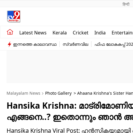
हिन्दी 
Kerala
Business
Latest News
Kerala
Cricket
India
Entertai
India
Education
ഇന്നത്തെ കാലാവസ്ഥ
സ്വർണവില
ഫിഫ ലോകകപ്പ് 20
Entertainment
Sports
Malayalam News
Photo Gallery
Hansika Krishna: മാട്രിമോ
എങ്ങനെ..? ഇതൊന്നും ഞാൻ അറ
Hansika Krishna Viral Post: ഹൻസികയുമായി