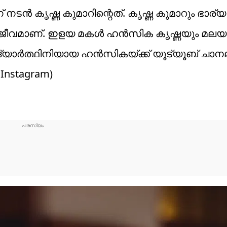
 കൃഷ്ണ കുമാറിന്റെത്. കൃഷ്ണ കുമാറും ഭാര്യ
ജീവമാണ്. ഇളയ മകൾ ഹൻസിക ക‍ൃഷ്ണയും മലയ
വിദ്യാർത്ഥിനിയായ ഹൻസികയ്ക്ക് യൂട്യൂബ് ചാ
Instagram)