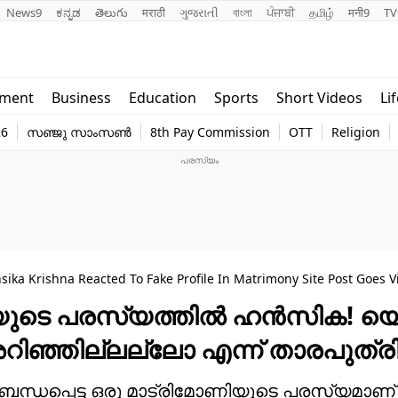
News9
ಕನ್ನಡ
తెలుగు
मराठी
ગુજરાતી
বাংলা
ਪੰਜਾਬੀ
தமிழ்
मनी9
TV
Lifestyle
Religion
nment
Business
Education
Sports
Short Videos
Li
world
Web Stor
26
സഞ്ജു സാംസൺ
8th Pay Commission
OTT
Religion
Technology
Photo
> Ahaana Krishna's Sister Hansika Krishna Reacted To Fake Profile In Matrimony Site Post Goes
ണിയുടെ പരസ്യത്തിൽ ഹൻസിക! യെ
ിഞ്ഞില്ലല്ലോ എന്ന് താരപുത്ര
 ബന്ധപ്പെട്ട ഒരു മാട്രിമോണിയുടെ പരസ്യമാണ്