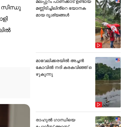
മലപ്പുറം പാണക്കാട് ഉണ്ടായ
 സിന്ധു
മണ്ണിടിച്ചിലിൻ്റെ ഭയാനക
മായ ദൃശ്യങ്ങൾ
ാളി
നലിൽ
മാവേലിക്കരയിൽ അച്ചൻ
കോവിൽ നദി കരകവിഞ്ഞ് ഒ
ഴുകുന്നു
രാഹുൽ ഗാന്ധിയെ
പോലീസ് അറസ്റ്റ്