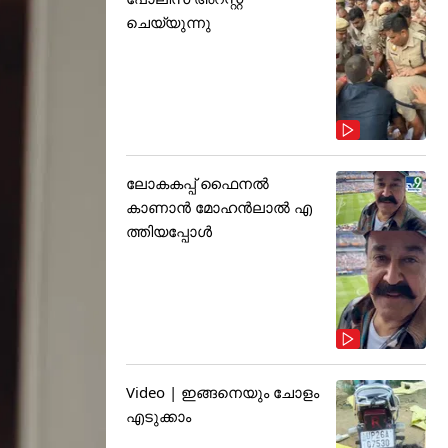
ചെയ്യുന്നു
ലോകകപ്പ് ഫൈനൽ
കാണാൻ മോഹൻലാൽ എ
ത്തിയപ്പോൾ
Video | ഇങ്ങനെയും ചോളം
എടുക്കാം