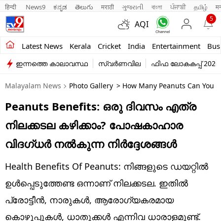
हिन्दी 
News9
ಕನ್ನಡ
తెలుగు
मराठी
ગુજરાતી
বাংলা
ਪੰਜਾਬੀ
தமிழ்
म
5
AQI
Kerala
Latest News
Kerala
Cricket
India
Entertainment
Bus
ഇന്നത്തെ കാലാവസ്ഥ
സ്വർണവില
ഫിഫ ലോകകപ്പ് 2026
India
Malayalam News
Photo Gallery
> How Many Peanuts Can You Eat
Entertainment
Peanuts Benefits: ഒരു ദിവസം എത്ര
Business
നിലക്കടല കഴിക്കാം? പോഷകാഹാര
Education
വിദഗ്ധർ നൽകുന്ന നിർദ്ദേശങ്ങൾ
Sports
Health Benefits Of Peanuts: നിങ്ങളുടെ ഡയറ്റിൽ
Lifestyle
ഉൾപ്പെടുത്തേണ്ട ഒന്നാണ് നിലക്കടല. ഇതിൽ
പ്രോട്ടീൻ, നാരുകൾ, ആരോഗ്യകരമായ
world
കൊഴുപ്പുകൾ, ധാതുക്കൾ എന്നിവ ധാരാളമുണ്ട്. ​