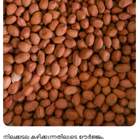
നിലക്കടല കഴിക്കുന്നതിലൂടെ ഊർജ്ജം,