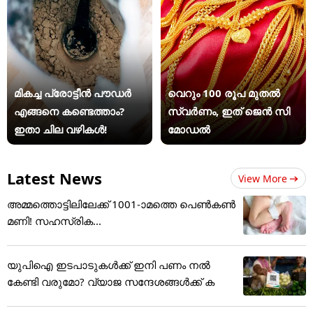
മികച്ച പ്രോട്ടീൻ പൗഡർ
വെറും 100 രൂപ മുതല്‍
എങ്ങനെ കണ്ടെത്താം?
സ്വർണം, ഇത് ജെൻ സി
ഇതാ ചില വഴികൾ!
മോഡൽ
Latest News
View More
അമ്മത്തൊട്ടിലിലേക്ക് 1001-ാമത്തെ പെൺകൺ
മണി! സഹസ്രിക...
യുപിഐ ഇടപാടുകൾക്ക് ഇനി പണം നൽ
കേണ്ടി വരുമോ? വ്യാജ സന്ദേശങ്ങൾക്ക് ക