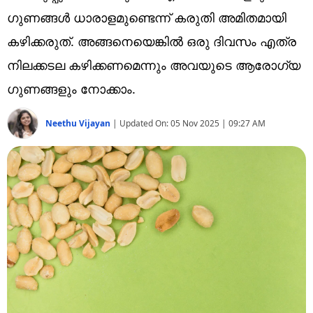
Technology
ഗുണങ്ങൾ ധാരാളമുണ്ടെന്ന് കരുതി അമിതമായി
Religion
കഴിക്കരുത്. അങ്ങനെയെങ്കിൽ ഒരു ദിവസം എത്ര
നിലക്കടല കഴിക്കണമെന്നും അവയുടെ ആരോ​ഗ്യ​ ​
Web Story
ഗുണങ്ങളും നോക്കാം.
Photo
Neethu Vijayan
|
Updated On:
05 Nov 2025 | 09:27 AM
Short Videos