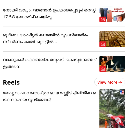
നോക്കി വച്ചോ, വാങ്ങാൻ ഉപകാരപ്പെടും! റെഡ്മി
17 5G ലോഞ്ച് ചെയ്തു
ഭൂമിയെ അരമിറ്റർ കനത്തിൽ മൂടാൻമാത്രം
സ്വർണം കാൽ ചുവട്ടിൽ...
വാക്കുകൾ കൊണ്ടല്ല, മറുപടി കൊടുക്കേണ്ടത്
ഇങ്ങനെ
Reels
View More
മലപ്പുറം പാണക്കാട് ഉണ്ടായ മണ്ണിടിച്ചിലിൻ്റെ ഭ
യാനകമായ ദൃശ്യങ്ങൾ