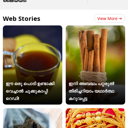
കൈയ്യടി
Web Stories
View More
ഈ ഒരു പൊടി ഉണ്ടാക്കി
ഇനി അബദ്ധം പറ്റരുത്!
വെച്ചാൽ ചുക്കുകാപ്പി
തിരിച്ചറിയാം യഥാര്‍ത്ഥ
റെഡി!
കറുവപ്പട്ട