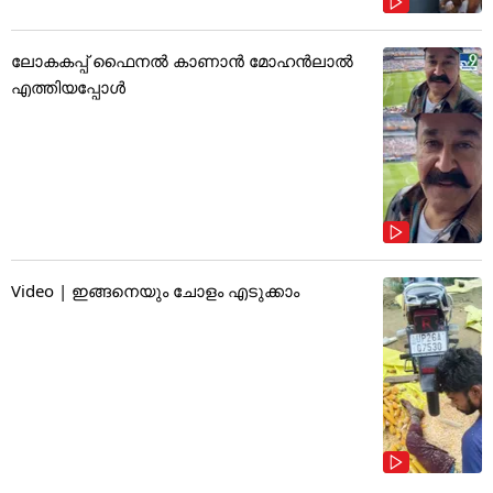
ലോകകപ്പ് ഫൈനൽ കാണാൻ മോഹൻലാൽ
എത്തിയപ്പോൾ
Video | ഇങ്ങനെയും ചോളം എടുക്കാം