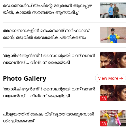
ഡൊണാൾ‍ഡ് ട്രംപിന്റെ മരുമകൻ ആലപ്പുഴ
യിൽ, കായൽ സൗന്ദര്യം ആസ്വദിച്ച്
അവഗണനകളില്‍ മനംനൊന്ത് സര്‍ഫറാസ്
ഖാന്‍; ഒടുവില്‍ വൈകാരിക പ്രതികരണം
'ആശിഷ് ആൻണി' ! സൈലന്റായി വന്ന് വമ്പൻ
വയലൻസ് ... വില്ലന് കൈയ്യടി
Photo Gallery
View More
'ആശിഷ് ആൻണി' ! സൈലന്റായി വന്ന് വമ്പൻ
വയലൻസ് ... വില്ലന് കൈയ്യടി
പ്രളയത്തിന് ശേഷം വീട് വൃത്തിയാക്കുമ്പോൾ
ശ്രദ്ധിക്കേണ്ടത്