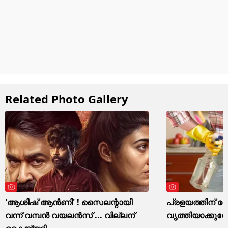
Related Photo Gallery
'ആശിഷ് ആൻണി' ! സൈലന്റായി
പ്രളയത്തിന് ശേ
വന്ന് വമ്പൻ വയലൻസ് ... വില്ലന്
വൃത്തിയാക്കുമ്പ