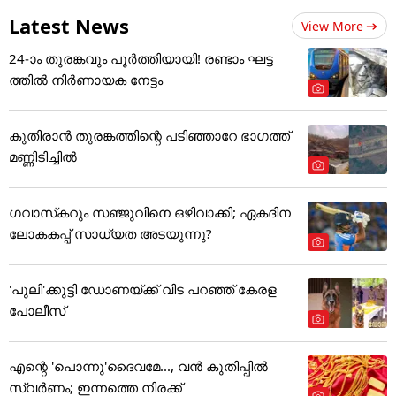
Latest News
View More
24-ാം തുരങ്കവും പൂർത്തിയായി! രണ്ടാം ഘട്ട
ത്തിൽ നിർണായക നേട്ടം
കുതിരാൻ തുരങ്കത്തിന്റെ പടിഞ്ഞാറേ ഭാഗത്ത്
മണ്ണിടിച്ചിൽ
ഗവാസ്‌കറും സഞ്ജുവിനെ ഒഴിവാക്കി; ഏകദിന
ലോകകപ്പ് സാധ്യത അടയുന്നു?
'പുലി'ക്കുട്ടി ഡോണയ്ക്ക് വിട പറഞ്ഞ് കേരള
പോലീസ്
എന്റെ 'പൊന്നു'ദൈവമേ..., വൻ കുതിപ്പിൽ
സ്വർണം; ഇന്നത്തെ നിരക്ക്