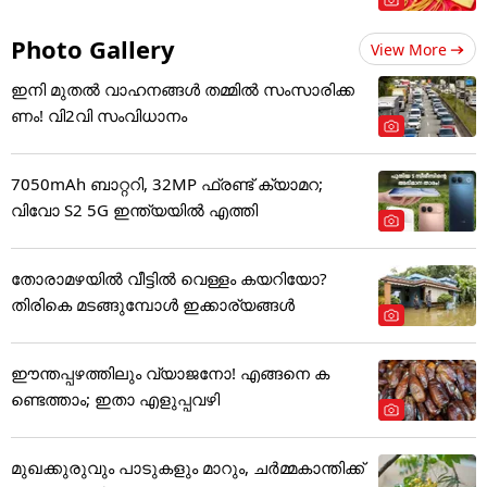
Photo Gallery
View More
ഇനി മുതൽ വാഹനങ്ങൾ തമ്മിൽ സംസാരിക്ക
ണം! വി2വി സംവിധാനം
7050mAh ബാറ്ററി, 32MP ഫ്രണ്ട് ക്യാമറ;
വിവോ S2 5G ഇന്ത്യയിൽ എത്തി
തോരാമഴയിൽ വീട്ടിൽ വെള്ളം കയറിയോ?
തിരികെ മടങ്ങുമ്പോൾ ഇക്കാര്യങ്ങൾ
ഈന്തപ്പഴത്തിലും വ്യാജനോ! എങ്ങനെ ക
ണ്ടെത്താം; ഇതാ എളുപ്പവഴി
മുഖക്കുരുവും പാടുകളും മാറും, ചർമ്മകാന്തിക്ക്