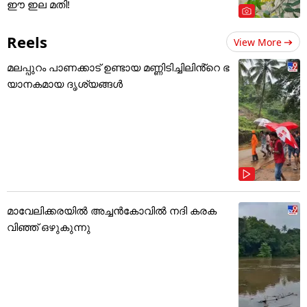
ഈ ഇല മതി!
Reels
View More
മലപ്പുറം പാണക്കാട് ഉണ്ടായ മണ്ണിടിച്ചിലിൻ്റെ ഭ
യാനകമായ ദൃശ്യങ്ങൾ
മാവേലിക്കരയിൽ അച്ചൻകോവിൽ നദി കരക
വിഞ്ഞ് ഒഴുകുന്നു