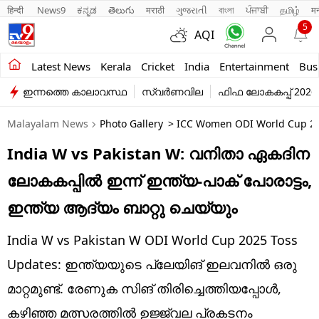
हिन्दी 
News9
ಕನ್ನಡ
తెలుగు
मराठी
ગુજરાતી
বাংলা
ਪੰਜਾਬੀ
தமிழ்
म
5
AQI
Kerala
Latest News
Kerala
Cricket
India
Entertainment
Bus
ഇന്നത്തെ കാലാവസ്ഥ
സ്വർണവില
ഫിഫ ലോകകപ്പ് 2026
India
Malayalam News
Photo Gallery
> ICC Women ODI World Cup 202
Entertainment
India W vs Pakistan W: വനിതാ ഏകദിന
Business
ലോകകപ്പില്‍ ഇന്ന് ഇന്ത്യ-പാക് പോരാട്ടം,
Education
ഇന്ത്യ ആദ്യം ബാറ്റു ചെയ്യും
Sports
India W vs Pakistan W ODI World Cup 2025 Toss
Lifestyle
Updates: ഇന്ത്യയുടെ പ്ലേയിങ് ഇലവനില്‍ ഒരു
മാറ്റമുണ്ട്. രേണുക സിങ് തിരിച്ചെത്തിയപ്പോള്‍,
world
കഴിഞ്ഞ മത്സരത്തില്‍ ഉജ്ജ്വല പ്രകടനം