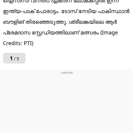
ഐസിസി വനിതാ ഏകദിന ലോകകപ്പില്‍ ഇന്ന്
ഇന്ത്യ-പാക് പോരാട്ടം. ടോസ് നേടിയ പാകിസ്ഥാന്‍
ബൗളിങ് തിരഞ്ഞെടുത്തു. ശ്രീലങ്കയിലെ ആര്‍
പ്രേമദാസ സ്റ്റേഡിയത്തിലാണ് മത്സരം (Image
Credits: PTI)
1
/ 5