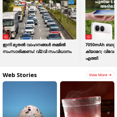
ഇനി മുതൽ വാഹനങ്ങൾ തമ്മിൽ
7050mAh ബാറ്ററ
സംസാരിക്കണം! വി2വി സംവിധാനം
ക്യാമറ; വിവോ 
എത്തി
Web Stories
View More