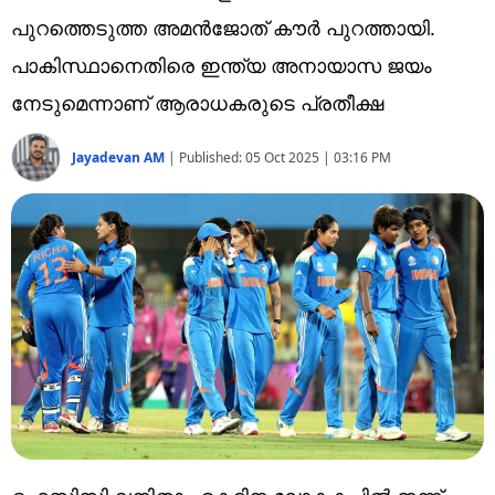
Technology
പുറത്തെടുത്ത അമന്‍ജോത് കൗര്‍ പുറത്തായി.
Religion
പാകിസ്ഥാനെതിരെ ഇന്ത്യ അനായാസ ജയം
നേടുമെന്നാണ് ആരാധകരുടെ പ്രതീക്ഷ
Web Story
Photo
Jayadevan AM
|
Published:
05 Oct 2025 | 03:16 PM
Short Videos