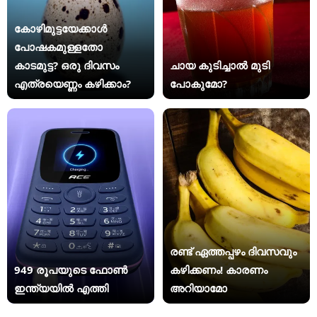
കോഴിമുട്ടയേക്കാൾ
പോഷകമുള്ളതോ
കാടമുട്ട? ഒരു ദിവസം
ചായ കുടിച്ചാൽ മുടി
എത്രയെണ്ണം കഴിക്കാം?
പോകുമോ?
രണ്ട് ഏത്തപ്പഴം ദിവസവും
949 രൂപയുടെ ഫോൺ
കഴിക്കണം! കാരണം
ഇന്ത്യയിൽ എത്തി
അറിയാമോ