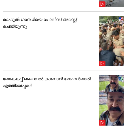
രാഹുൽ ഗാന്ധിയെ പോലീസ് അറസ്റ്റ്
ചെയ്യുന്നു
ലോകകപ്പ് ഫൈനൽ കാണാൻ മോഹൻലാൽ
എത്തിയപ്പോൾ