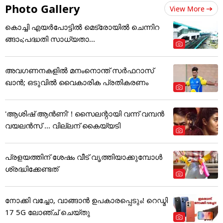
Photo Gallery
View More
കൊച്ചി എയര്‍പോട്ടില്‍ മെട്രോയില്‍ ചെന്നിറ
ങ്ങാം;പദ്ധതി സാധ്യതാ...
അവഗണനകളില്‍ മനംനൊന്ത് സര്‍ഫറാസ്
ഖാന്‍; ഒടുവില്‍ വൈകാരിക പ്രതികരണം
'ആശിഷ് ആൻണി' ! സൈലന്റായി വന്ന് വമ്പൻ
വയലൻസ് ... വില്ലന് കൈയ്യടി
പ്രളയത്തിന് ശേഷം വീട് വൃത്തിയാക്കുമ്പോൾ
ശ്രദ്ധിക്കേണ്ടത്
നോക്കി വച്ചോ, വാങ്ങാൻ ഉപകാരപ്പെടും! റെഡ്മി
17 5G ലോഞ്ച് ചെയ്തു