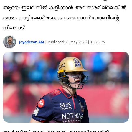
Technology
ആദ്യ ഇലവനിൽ കളിക്കാൻ അവസരമില്ലെങ്കിൽ
Religion
താരം നാട്ടിലേക്ക് മടങ്ങണമെന്നാണ് വോണിന്റെ
നിലപാട്.
Web Story
Photo
Jayadevan AM
|
Published:
23 May 2026 | 10:26 PM
Short Videos