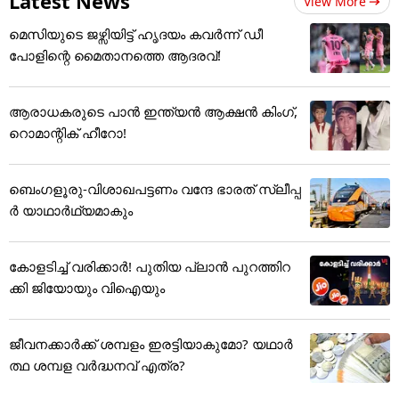
Latest News
View More
മെസിയുടെ ജഴ്സിയിട്ട് ഹൃദയം കവർന്ന് ഡീ
പോളിന്റെ ​മൈതാനത്തെ ആദരവ്!
ആരാധകരുടെ പാൻ ഇന്ത്യൻ ആക്ഷൻ കിംഗ്,
റൊമാന്റിക് ഹീറോ!
ബെംഗളൂരു-വിശാഖപട്ടണം വന്ദേ ഭാരത് സ്ലീപ്പ
ര്‍ യാഥാര്‍ഥ്യമാകും
കോളടിച്ച് വരിക്കാർ! പുതിയ പ്ലാൻ പുറത്തിറ
ക്കി ജിയോയും വിഐയും
ജീവനക്കാർക്ക് ശമ്പളം ഇരട്ടിയാകുമോ? യഥാർ
ത്ഥ ശമ്പള വർദ്ധനവ് എത്ര?