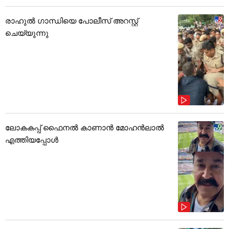
രാഹുൽ ഗാന്ധിയെ പോലീസ് അറസ്റ്റ്
ചെയ്യുന്നു
ലോകകപ്പ് ഫൈനൽ കാണാൻ മോഹൻലാൽ
എത്തിയപ്പോൾ