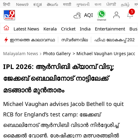
हिन्दी 
News9
ಕನ್ನಡ
తెలుగు
मराठी
ગુજરાતી
বাংলা
ਪੰਜਾਬੀ
தமிழ்
म
5
AQI
Kerala
Latest News
Kerala
Cricket
India
Entertainment
Bus
ഇന്നത്തെ കാലാവസ്ഥ
സ്വർണവില
ഫിഫ ലോകകപ്പ് 2026
India
Malayalam News
Photo Gallery
> Michael Vaughan Urges Jacob
Entertainment
IPL 2026: ആര്‍സിബി ക്യാമ്പ് വിടൂ;
Business
ജേക്കബ് ബെഥലിനോട് നാട്ടിലേക്ക്
Education
മടങ്ങാന്‍ മുന്‍താരം
Sports
Michael Vaughan advises Jacob Bethell to quit
Lifestyle
RCB for England’s test camp: ജേക്കബ്
ബെഥലിനോട് ആര്‍സിബി വിടാന്‍ നിര്‍ദ്ദേശിച്ച്
world
മൈക്കല്‍ വോണ്‍. ശേഷിക്കുന്ന മത്സരങ്ങളിൽ