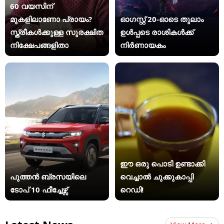
60 വയസിന്
മുകളിലാണോ പ്രായം?
ഓഗസ്റ്റ് 20-ഓടെ തുലാം
സ്ത്രീകള്‍ക്കുള്ള സുരക്ഷിത
ഉൾപ്പടെ രാശികൾക്ക്
നിക്ഷേപങ്ങളിതാ
നിർണായകം
ഈ ഒരു പൊടി ഉണ്ടാക്കി
പുത്തൻ ബ്രസയിലെ
വെച്ചാൽ ചുക്കുകാപ്പി
ടോപ് 10 ഫീച്ചേഴ്സ്
റെഡി!