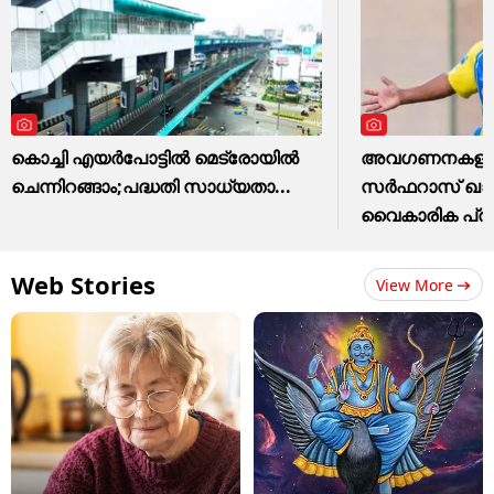
കൊച്ചി എയര്‍പോട്ടില്‍ മെട്രോയില്‍
അവഗണനകളില്‍
ചെന്നിറങ്ങാം;പദ്ധതി സാധ്യതാ...
സര്‍ഫറാസ് ഖാന്
വൈകാരിക പ്
Web Stories
View More