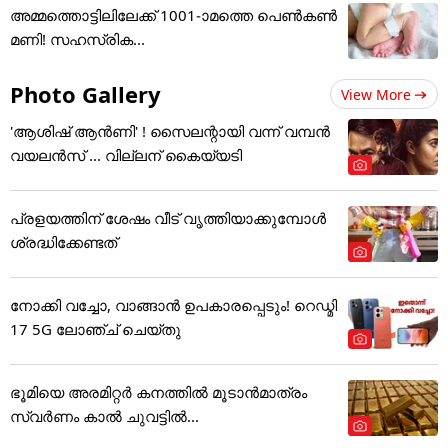
അമ്മത്തൊട്ടിലിലേക്ക് 1001-ാമത്തെ പെൺകൺ
മണി! സഹസ്രിക...
Photo Gallery
View More
'ആശിഷ് ആൻണി' ! സൈലന്റായി വന്ന് വമ്പൻ
വയലൻസ് ... വില്ലന് കൈയ്യടി
പ്രളയത്തിന് ശേഷം വീട് വൃത്തിയാക്കുമ്പോൾ
ശ്രദ്ധിക്കേണ്ടത്
നോക്കി വച്ചോ, വാങ്ങാൻ ഉപകാരപ്പെടും! റെഡ്മി
17 5G ലോഞ്ച് ചെയ്തു
ഭൂമിയെ അരമിറ്റർ കനത്തിൽ മൂടാൻമാത്രം
സ്വർണം കാൽ ചുവട്ടിൽ...