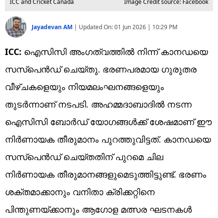
ICC and Cricket Canada
Image Credit source: Facebook
Jayadevan AM
|
Updated On:
01 Jun 2026 | 10:29 PM
ICC:
ഐസിസി അംഗത്വത്തിൽ നിന്ന് കാനഡയെ
സസ്‌പെന്‍ഡ് ചെയ്തു. ഭരണപരമായ ഗുരുതര
വീഴ്ചകളെയും നിയമലംഘനങ്ങളെയും
തുടർന്നാണ് നടപടി. അഹമ്മദാബാദിൽ നടന്ന
ഐസിസി ബോർഡ് യോഗങ്ങൾക്ക് ശേഷമാണ് ഈ
നിർണായക തീരുമാനം പുറത്തുവിട്ടത്. കാനഡയെ
സസ്‌പെന്‍ഡ് ചെയ്തതിന് പുറമെ ചില
നിര്‍ണായക തീരുമാനങ്ങളുമെടുത്തിട്ടുണ്ട്. ഭരണം
ശക്തമാക്കാനും വനിതാ ക്രിക്കറ്റിനെ
പിന്തുണയ്ക്കാനും ആഗോള മത്സര ഘടനകൾ