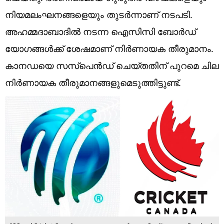
Technology
നിയമലംഘനങ്ങളെയും തുടർന്നാണ് നടപടി.
Religion
അഹമ്മദാബാദിൽ നടന്ന ഐസിസി ബോർഡ്
യോഗങ്ങൾക്ക് ശേഷമാണ് നിർണായക തീരുമാനം.
Web Story
കാനഡയെ സസ്‌പെന്‍ഡ് ചെയ്തതിന് പുറമെ ചില
Photo
നിര്‍ണായക തീരുമാനങ്ങളുമെടുത്തിട്ടുണ്ട്.
Short Videos