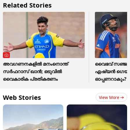
Related Stories
അവഗണനകളില്‍ മനംനൊന്ത്
വൈഭവ് സഞ്ജുവ
സര്‍ഫറാസ് ഖാന്‍; ഒടുവില്‍
ഏഷ്യന്‍ ഗെയി
വൈകാരിക പ്രതികരണം
ഓപ്പണറാകും?
Web Stories
View More