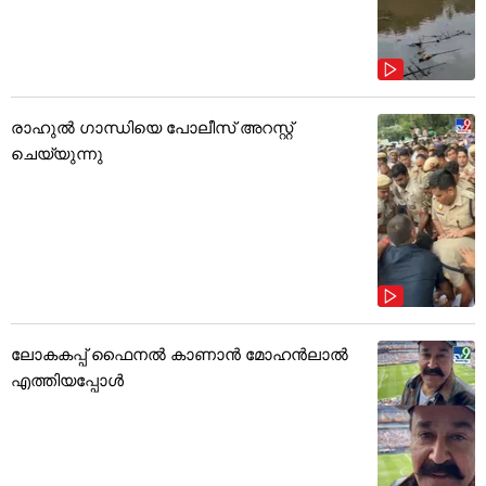
രാഹുൽ ഗാന്ധിയെ പോലീസ് അറസ്റ്റ്
ചെയ്യുന്നു
ലോകകപ്പ് ഫൈനൽ കാണാൻ മോഹൻലാൽ
എത്തിയപ്പോൾ