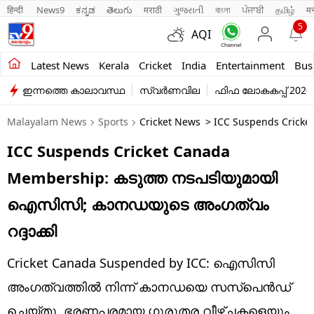
हिन्दी 
News9
ಕನ್ನಡ
తెలుగు
मराठी
ગુજરાતી
বাংলা
ਪੰਜਾਬੀ
தமிழ்
म
5
AQI
Kerala
Latest News
Kerala
Cricket
India
Entertainment
Bus
ഇന്നത്തെ കാലാവസ്ഥ
സ്വർണവില
ഫിഫ ലോകകപ്പ് 2026
India
Malayalam News
Sports
Cricket News
> ICC Suspends Cricke
Entertainment
ICC Suspends Cricket Canada
Business
Membership: കടുത്ത നടപടിയുമായി
Education
ഐസിസി; കാനഡയുടെ അംഗത്വം
Sports
റദ്ദാക്കി
Lifestyle
Cricket Canada Suspended by ICC: ഐസിസി
world
അംഗത്വത്തിൽ നിന്ന് കാനഡയെ സസ്‌പെന്‍ഡ്
ചെയ്തു. ഭരണപരമായ ഗുരുതര വീഴ്ചകളെയും