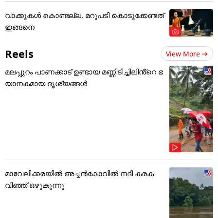
വാക്കുകൾ കൊണ്ടല്ല, മറുപടി കൊടുക്കേണ്ടത്
ഇങ്ങനെ
Reels
View More
മലപ്പുറം പാണക്കാട് ഉണ്ടായ മണ്ണിടിച്ചിലിൻ്റെ ഭ
യാനകമായ ദൃശ്യങ്ങൾ
മാവേലിക്കരയിൽ അച്ചൻകോവിൽ നദി കരക
വിഞ്ഞ് ഒഴുകുന്നു