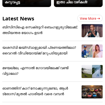
കറുവപ്പട്ട
ഇതാ ചില വഴികൾ!
Latest News
View More
ബിസിസിഐ സെക്രട്ടറി ബെംഗളൂരുവിലേക്ക്;
അടിയന്തര യോഗം ഉടന്‍
യശസ്വി ജയ്‌സ്വാളുമായി പ്രണയത്തിലോ?
വൈറൽ വീഡിയോയ്ക്ക് മറുപടിയുമായി
മഴയല്ലേ, എന്നാൽ ഗോവയിലേക്ക് വണ്ടി
വിട്ടാലോ?
ഓണത്തിന് കാറ് നോക്കുന്നുണ്ടോ, ആൾ
ട്രോസ് മുതൽ ഹാരിയർ വരെ വമ്പൻ