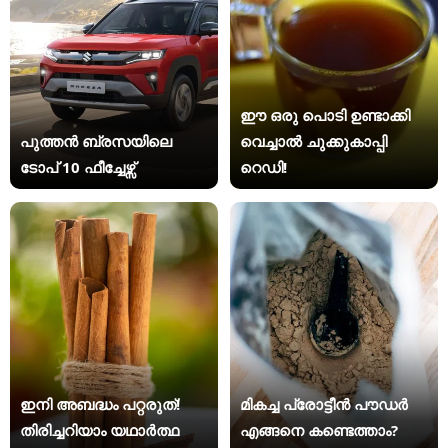
ഈ ഒരു പൊടി ഉണ്ടാക്കി
പുത്തൻ ബ്രസയിലെ
വെച്ചാൽ ചുക്കുകാപ്പി
ടോപ് 10 ഫീച്ചേഴ്സ്
റെഡി!
ഇനി അബദ്ധം പറ്റരുത്!
മികച്ച പ്രോട്ടീൻ പൗഡർ
തിരിച്ചറിയാം യഥാര്‍ത്ഥ
എങ്ങനെ കണ്ടെത്താം?