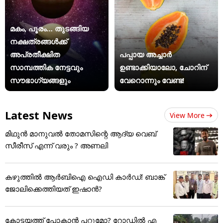
മകം, പൂരം… തുടങ്ങിയ
നക്ഷത്രങ്ങൾക്ക്
അപ്രതീക്ഷിത
പപ്പായ അച്ചാർ
സാമ്പത്തിക നേട്ടവും
ഉണ്ടാക്കിയാലോ, ചോറിന്
സൗഭാഗ്യങ്ങളും
വേറൊന്നും വേണ്ട!
Latest News
View More
മിഥുൻ മാനുവൽ തോമസിന്റെ ആദ്യ വെബ്
സീരീസ് എന്ന് വരും ? അണലി
കഴുത്തില്‍ ആര്‍ബിഐ ഐഡി കാര്‍ഡ്! ബാങ്ക്
ജോലിക്കെത്തിയത് ഇഷാന്‍?
കോട്ടയത്ത് പോകാൻ പറ്റുമോ? റോഡിൽ എ