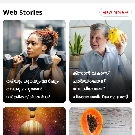
Web Stories
View More
കിസാന്‍ വികാസ്
തടിയും കുറയും മസിലും
പത്രയിലൊന്ന്
വെക്കും; പുത്തൻ
നോക്കിയാലോ?
വർക്ക്ഔട്ട് ട്രെൻഡ്!
നിക്ഷേപത്തിന് നേട്ടം ഇരട്ടി