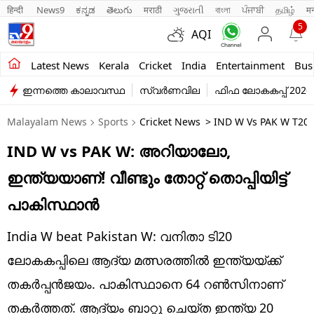
हिन्दी 
News9
ಕನ್ನಡ
తెలుగు
मराठी
ગુજરાતી
বাংলা
ਪੰਜਾਬੀ
தமிழ்
म
5
AQI
Kerala
Latest News
Kerala
Cricket
India
Entertainment
Bus
ഇന്നത്തെ കാലാവസ്ഥ
സ്വർണവില
ഫിഫ ലോകകപ്പ് 2026
India
Malayalam News
Sports
Cricket News
> IND W Vs PAK W T20 W
Entertainment
IND W vs PAK W: അറിയാലോ,
Business
ഇന്ത്യയാണ്! വീണ്ടും തോറ്റ് തൊപ്പിയിട്ട്
Education
പാകിസ്ഥാന്‍
Sports
India W beat Pakistan W: വനിതാ ടി20
Lifestyle
ലോകകപ്പിലെ ആദ്യ മത്സരത്തില്‍ ഇന്ത്യയ്ക്ക്
തകര്‍പ്പന്‍ജയം. പാകിസ്ഥാനെ 64 റണ്‍സിനാണ്
world
തകര്‍ത്തത്. ആദ്യം ബാറ്റു ചെയ്ത ഇന്ത്യ 20