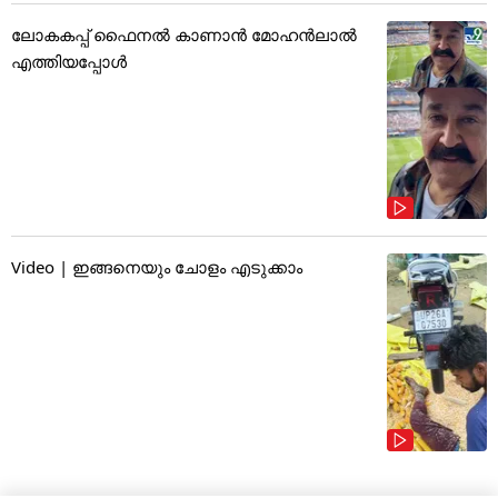
ലോകകപ്പ് ഫൈനൽ കാണാൻ മോഹൻലാൽ
എത്തിയപ്പോൾ
Video | ഇങ്ങനെയും ചോളം എടുക്കാം