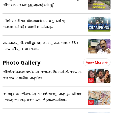
വിടൊക്കെ വെള്ളമുണ്ട്; ലിസ്റ്റ്
കിരീടം നിലനിര്‍ത്താന്‍ കൊച്ചി ബ്ലൂ
ടൈഗേഴ്‌സ്; സാലി നയിക്കും
മഴക്കെടുതി; മരിച്ചവരുടെ കുടുംബത്തിന് 8 ല
ക്ഷം, വീടും സ്ഥലവും
Photo Gallery
View More
വിമർശിക്കേണ്ടതില്ല! മോഹൻലാലിൽ നാം ക
ണ്ട ആ കാര്യം കൂടിയ.....
ശമ്പളം മാത്രമല്ല, പെൻഷനും കൂടും! ജീവന
ക്കാരുടെ ആവശ്യങ്ങൾ ഇതെല്ലാം