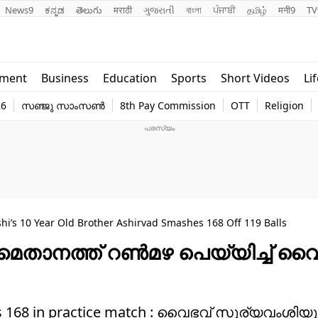
News9
ಕನ್ನಡ
తెలుగు
मराठी
ગુજરાતી
বাংলা
ਪੰਜਾਬੀ
தமிழ்
मनी9
TV
Lifestyle
Religion
nment
Business
Education
Sports
Short Videos
Li
world
Web Stor
26
സഞ്ജു സാംസൺ
8th Pay Commission
OTT
Religion
Technology
Photo
i’s 10 Year Old Brother Ashirvad Smashes 168 Off 119 Balls
മൈതാനത്ത് റണ്‍മഴ പെയ്യിച്ച് വൈ
ores 168 in practice match : വൈഭവ് സൂര്യവംശ