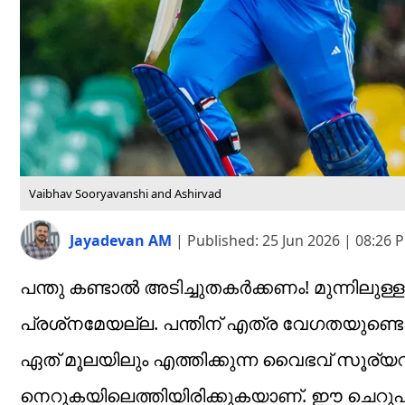
Vaibhav Sooryavanshi and Ashirvad
Jayadevan AM
|
Published:
25 Jun 2026 | 08:26 
പന്തു കണ്ടാല്‍ അടിച്ചുതകര്‍ക്കണം! മുന്നിലു
പ്രശ്‌നമേയല്ല. പന്തിന് എത്ര വേഗതയുണ്ടെ
ഏത് മൂലയിലും എത്തിക്കുന്ന വൈഭവ് സൂര്യവം
നെറുകയിലെത്തിയിരിക്കുകയാണ്. ഈ ചെറുപ്