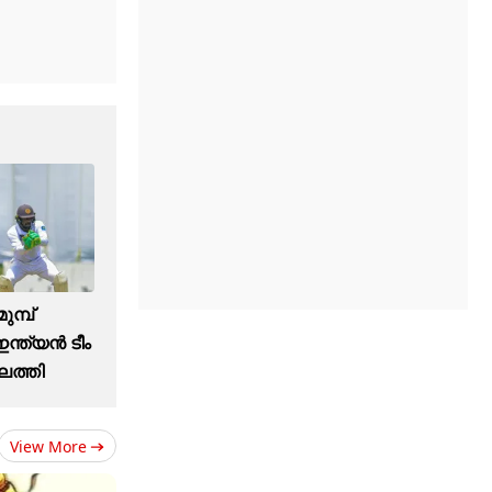
ുമ്പ്
്ത്യന്‍ ടീം
ത്തി
View More