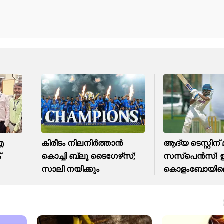
ഐ
കിരീടം നിലനിര്‍ത്താന്‍
ആദ്യ ടെസ്റ്റിന് മ
്
കൊച്ചി ബ്ലൂ ടൈഗേഴ്‌സ്;
സസ്‌പെന്‍സ്! ഇന
സാലി നയിക്കും
കൊളംബോയിലെ