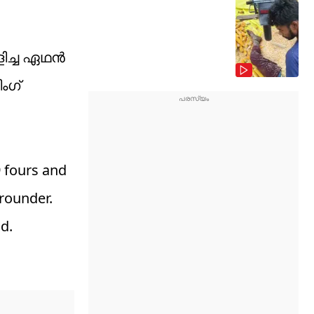
ളിച്ച ഏഥൻ
ംഗ്
9 fours and
-rounder.
d.