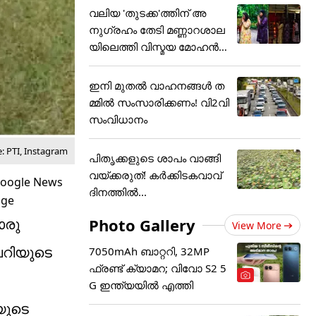
വലിയ 'തുടക്ക'ത്തിന് അ
നുഗ്രഹം തേടി മണ്ണാറശാല
യിലെത്തി വിസ്മയ മോഹൻ
ലാ
ഇനി മുതൽ വാഹനങ്ങൾ ത
മ്മിൽ സംസാരിക്കണം! വി2വി
സംവിധാനം
: PTI, Instagram
പിതൃക്കളുടെ ശാപം വാങ്ങി
വയ്ക്കരുത്! കർക്കിടകവാവ്
ദിനത്തിൽ...
Photo Gallery
ൊരു
View More
ലറിയുടെ
7050mAh ബാറ്ററി, 32MP
ഫ്രണ്ട് ക്യാമറ; വിവോ S2 5
G ഇന്ത്യയിൽ എത്തി
യുടെ