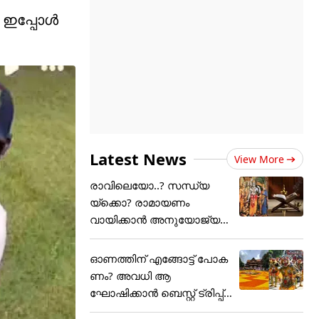
ഇപ്പോള്‍
Latest News
View More
രാവിലെയോ..? സന്ധ്യ
യ്ക്കൊ? രാമായണം
വായിക്കാൻ അനുയോജ്യ
മായ സമയം....
ഓണത്തിന് എങ്ങോട്ട് പോക
ണം? അവധി ആ
ഘോഷിക്കാൻ ബെസ്റ്റ് ട്രിപ്പ്
പ്ലാൻ