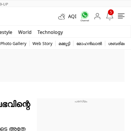
9-UP
5
AQI
Short Videos
festyle
World
Technology
y
Photo Gallery
Web Story
മമ്മൂട്ടി
മോഹൻലാൽ
ശബരിമല
ഭവിന്റെ
ിയുടെ അതേ