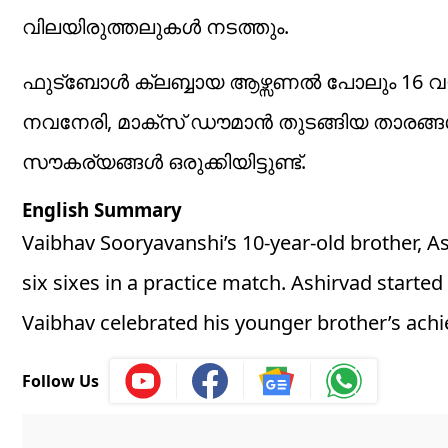
വിലയിരുത്തലുകൾ നടത്തും.
ഫുട്ബോൾ ക്ലബ്ബായ ആഴ്സണൽ പോലും 16 വയസ്
നവനേരി, മാക്സ് ഡൗമാൻ തുടങ്ങിയ താരങ്ങള്
സൗകര്യങ്ങൾ ഒരുക്കിയിട്ടുണ്ട്.
English Summary
Vaibhav Sooryavanshi’s 10-year-old brother, As
six sixes in a practice match. Ashirvad started
Vaibhav celebrated his younger brother’s ach
Follow Us