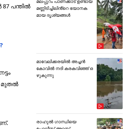
മലപ്പുറം പാണക്കാട് ഉണ്ടായ
ൽ 87 പന്തിൽ
മണ്ണിടിച്ചിലിൻ്റെ ഭയാനക
മായ ദൃശ്യങ്ങൾ
?
മാവേലിക്കരയിൽ അച്ചൻ
കോവിൽ നദി കരകവിഞ്ഞ് ഒ
ട്ടം
ഴുകുന്നു
 മുതല്‍
രാഹുൽ ഗാന്ധിയെ
ണ്.
പോലീസ് അറസ്റ്റ്