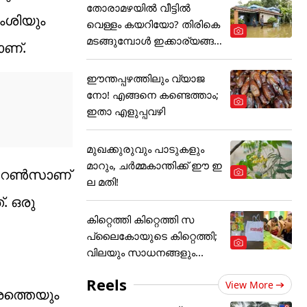
തോരാമഴയിൽ വീട്ടിൽ
ംശിയും
വെള്ളം കയറിയോ? തിരികെ
മടങ്ങുമ്പോൾ ഇക്കാര്യങ്ങ
ാണ്.
ൾ
ഈന്തപ്പഴത്തിലും വ്യാജ
നോ! എങ്ങനെ കണ്ടെത്താം;
ഇതാ എളുപ്പവഴി
മുഖക്കുരുവും പാടുകളും
മാറും, ചർമ്മകാന്തിക്ക് ഈ ഇ
 168 റൺസാണ്
ല മതി!
്. ഒരു
കിറ്റെത്തി കിറ്റെത്തി സ
പ്ലൈകോയുടെ കിറ്റെത്തി;
വിലയും സാധനങ്ങളും...
Reels
View More
േരത്തെയും