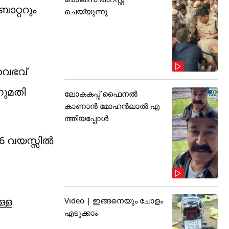
റ്ററും
ചെയ്യുന്നു
 വൈഭവ്
നുമതി
ലോകകപ്പ് ഫൈനൽ
കാണാൻ മോഹൻലാൽ എ
ത്തിയപ്പോൾ
16 വയസ്സിൽ
ള്ള
Video | ഇങ്ങനെയും ചോളം
എടുക്കാം