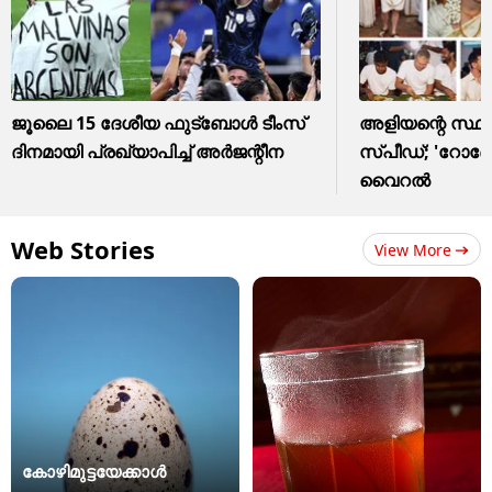
ജൂ​ലൈ 15 ദേശീയ ഫുട്ബോൾ ടീംസ്
അ‌ളിയന്റെ സ്
ദിനമായി പ്രഖ്യാപിച്ച് അ‌ർജന്റീന
സ്പീഡ്; ​'റോ
വൈറൽ
Web Stories
View More
കോഴിമുട്ടയേക്കാൾ