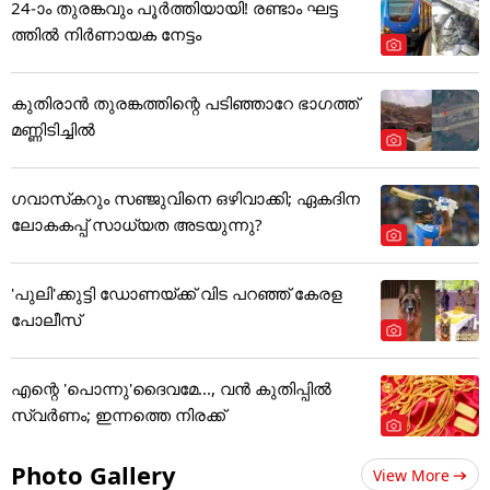
24-ാം തുരങ്കവും പൂർത്തിയായി! രണ്ടാം ഘട്ട
ത്തിൽ നിർണായക നേട്ടം
കുതിരാൻ തുരങ്കത്തിന്റെ പടിഞ്ഞാറേ ഭാഗത്ത്
മണ്ണിടിച്ചിൽ
ഗവാസ്‌കറും സഞ്ജുവിനെ ഒഴിവാക്കി; ഏകദിന
ലോകകപ്പ് സാധ്യത അടയുന്നു?
'പുലി'ക്കുട്ടി ഡോണയ്ക്ക് വിട പറഞ്ഞ് കേരള
പോലീസ്
എന്റെ 'പൊന്നു'ദൈവമേ..., വൻ കുതിപ്പിൽ
സ്വർണം; ഇന്നത്തെ നിരക്ക്
Photo Gallery
View More