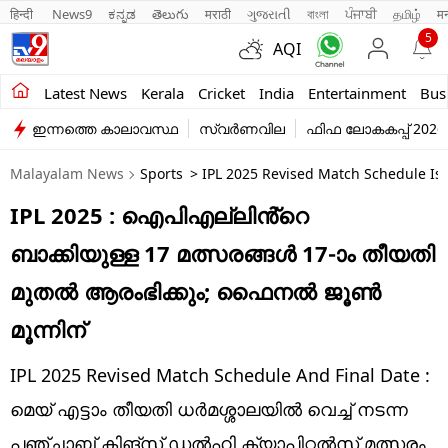
हिन्दी 
News9
ಕನ್ನಡ
తెలుగు
मराठी
ગુજરાતી
বাংলা
ਪੰਜਾਬੀ
தமிழ்
म
5
AQI
Kerala
Latest News
Kerala
Cricket
India
Entertainment
Bus
ഇന്നത്തെ കാലാവസ്ഥ
സ്വർണവില
ഫിഫ ലോകകപ്പ് 2026
India
Malayalam News
Sports
> IPL 2025 Revised Match Schedule Is
Entertainment
IPL 2025 : ഐപിഎല്ലിൻ്റെ
Business
ബാക്കിയുള്ള 17 മത്സരങ്ങൾ 17-ാം തീയതി
Education
മുതൽ ആരംഭിക്കും; ഫൈനൽ ജൂൺ
Sports
മൂന്നിന്
Lifestyle
IPL 2025 Revised Match Schedule And Final Date :
world
മെയ് എട്ടാം തീയതി ധർമശ്ശാലയിൽ വെച്ച് നടന്ന
പഞ്ചാബ് കിങ്സ് ഡൽഹി ക്യാപിറ്റൽസ് മത്സരം