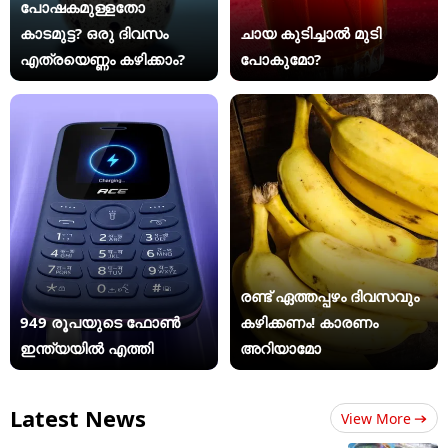
പോഷകമുള്ളതോ
കാടമുട്ട? ഒരു ദിവസം
ചായ കുടിച്ചാൽ മുടി
എത്രയെണ്ണം കഴിക്കാം?
പോകുമോ?
രണ്ട് ഏത്തപ്പഴം ദിവസവും
949 രൂപയുടെ ഫോൺ
കഴിക്കണം! കാരണം
ഇന്ത്യയിൽ എത്തി
അറിയാമോ
Latest News
View More