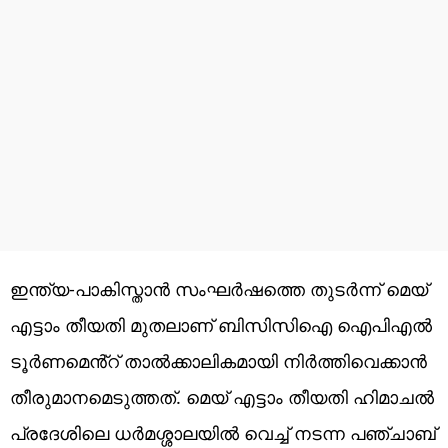
ഇന്ത്യ-പാകിസ്താൻ സംഘർഷത്തെ തുടർന്ന് മെയ്
എട്ടാം തീയതി മുതലാണ് ബിസിസിഐ ഐപിഎൽ
ടൂർണമെൻ്റ് താൽക്കാലികമായി നിർത്തിവെക്കാൻ
തീരുമാനമെടുത്തത്. മെയ് എട്ടാം തീയതി ഹിമാചൽ
പ്രദേശിലെ ധർമശ്ശാലയിൽ വെച്ച് നടന്ന പഞ്ചാബ്