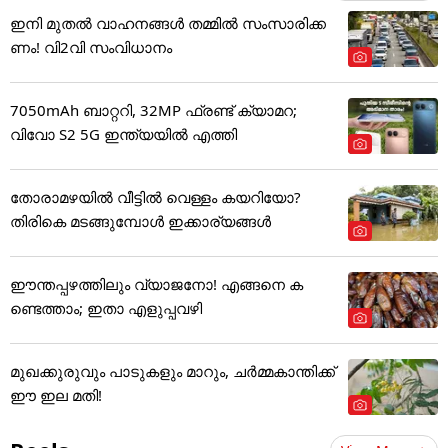
ഇനി മുതൽ വാഹനങ്ങൾ തമ്മിൽ സംസാരിക്ക
ണം! വി2വി സംവിധാനം
7050mAh ബാറ്ററി, 32MP ഫ്രണ്ട് ക്യാമറ;
വിവോ S2 5G ഇന്ത്യയിൽ എത്തി
തോരാമഴയിൽ വീട്ടിൽ വെള്ളം കയറിയോ?
തിരികെ മടങ്ങുമ്പോൾ ഇക്കാര്യങ്ങൾ
ഈന്തപ്പഴത്തിലും വ്യാജനോ! എങ്ങനെ ക
ണ്ടെത്താം; ഇതാ എളുപ്പവഴി
മുഖക്കുരുവും പാടുകളും മാറും, ചർമ്മകാന്തിക്ക്
ഈ ഇല മതി!