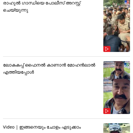
രാഹുൽ ഗാന്ധിയെ പോലീസ് അറസ്റ്റ്
ചെയ്യുന്നു
ലോകകപ്പ് ഫൈനൽ കാണാൻ മോഹൻലാൽ
എത്തിയപ്പോൾ
Video | ഇങ്ങനെയും ചോളം എടുക്കാം