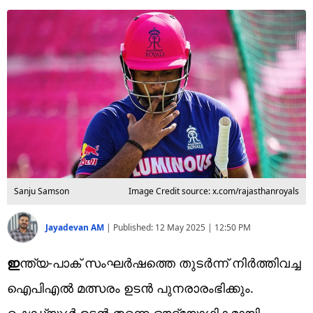
Technology
Religion
Web Story
Photo
Short Videos
Sanju Samson
Image Credit source: x.com/rajasthanroyals
Jayadevan AM
|
Published:
12 May 2025 | 12:50 PM
ഇ
ന്ത്യ-പാക് സംഘര്‍ഷത്തെ തുടര്‍ന്ന് നിര്‍ത്തിവച്ച
ഐപിഎല്‍ മത്സരം ഉടന്‍ പുനരാരംഭിക്കും.
ഷെഡ്യൂള്‍ ഉടന്‍ തന്നെ ഔദ്യോഗികമായി