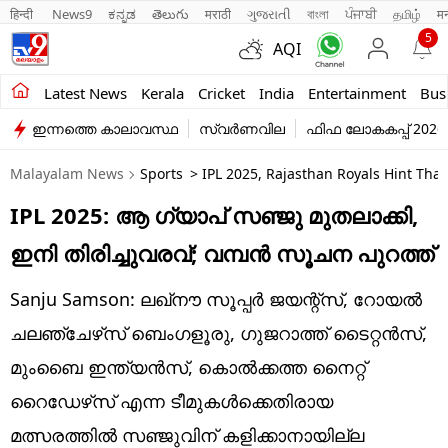
हिन्दी 
News9
ಕನ್ನಡ
తెలుగు
मराठी
ગુજરાતી
বাংলা
ਪੰਜਾਬੀ
தமிழ்
म
5
AQI
Kerala
Latest News
Kerala
Cricket
India
Entertainment
Bus
ഇന്നത്തെ കാലാവസ്ഥ
സ്വർണവില
ഫിഫ ലോകകപ്പ് 2026
India
Malayalam News
Sports
> IPL 2025, Rajasthan Royals Hint Tha
Entertainment
IPL 2025: ആ ഗ്യാപ് സഞ്ജു മുതലാക്കി,
Business
ഇനി തിരിച്ചുവരവ്; വമ്പന്‍ സൂചന പുറത്ത്‌
Education
Sanju Samson: ലഖ്‌നൗ സൂപ്പര്‍ ജയന്റ്‌സ്, റോയല്‍
Sports
ചലഞ്ചേഴ്‌സ് ബെംഗളൂരു, ഗുജറാത്ത് ടൈറ്റന്‍സ്,
Lifestyle
മുംബൈ ഇന്ത്യന്‍സ്, കൊല്‍ക്കത്ത നൈറ്റ്
റൈഡേഴ്‌സ് എന്ന ടീമുകള്‍ക്കെതിരായ
world
മത്സരത്തില്‍ സഞ്ജുവിന് കളിക്കാനായില്ല