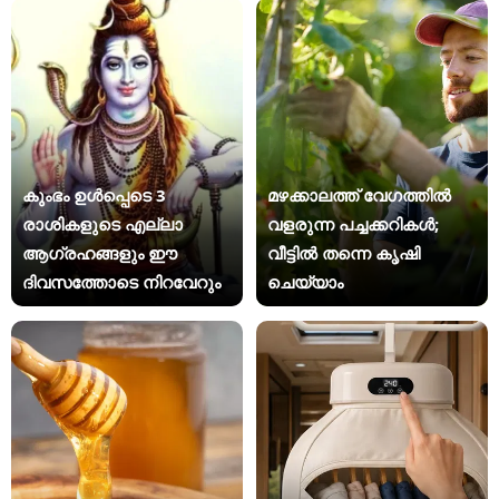
കുംഭം ഉൾപ്പെടെ 3
മഴക്കാലത്ത് വേഗത്തിൽ
രാശികളുടെ എല്ലാ
വളരുന്ന പച്ചക്കറികൾ;
ആഗ്രഹങ്ങളും ഈ
വീട്ടിൽ തന്നെ കൃഷി
ദിവസത്തോടെ നിറവേറും
ചെയ്യാം