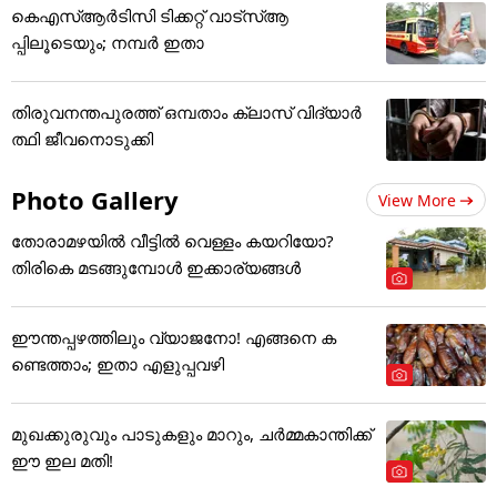
കെഎസ്ആർടിസി ടിക്കറ്റ് വാട്‌സ്ആ
പ്പിലൂടെയും; നമ്പർ ഇതാ
തിരുവനന്തപുരത്ത് ഒമ്പതാം ക്ലാസ് വിദ്യാർ
ത്ഥി ജീവനൊടുക്കി
Photo Gallery
View More
തോരാമഴയിൽ വീട്ടിൽ വെള്ളം കയറിയോ?
തിരികെ മടങ്ങുമ്പോൾ ഇക്കാര്യങ്ങൾ
ഈന്തപ്പഴത്തിലും വ്യാജനോ! എങ്ങനെ ക
ണ്ടെത്താം; ഇതാ എളുപ്പവഴി
മുഖക്കുരുവും പാടുകളും മാറും, ചർമ്മകാന്തിക്ക്
ഈ ഇല മതി!