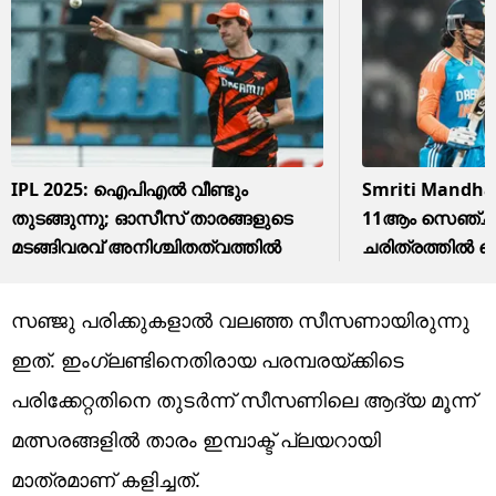
IPL 2025: ഐപിഎല്‍ വീണ്ടും
Smriti Mandh
തുടങ്ങുന്നു; ഓസീസ് താരങ്ങളുടെ
11ആം സെഞ്ചുറി; 
മടങ്ങിവരവ് അനിശ്ചിതത്വത്തില്‍
ചരിത്രത്തിൽ റെക
മന്ദന
സഞ്ജു പരിക്കുകളാല്‍ വലഞ്ഞ സീസണായിരുന്നു
ഇത്. ഇംഗ്ലണ്ടിനെതിരായ പരമ്പരയ്ക്കിടെ
പരിക്കേറ്റതിനെ തുടര്‍ന്ന് സീസണിലെ ആദ്യ മൂന്ന്
മത്സരങ്ങളില്‍ താരം ഇമ്പാക്ട് പ്ലയറായി
മാത്രമാണ് കളിച്ചത്.