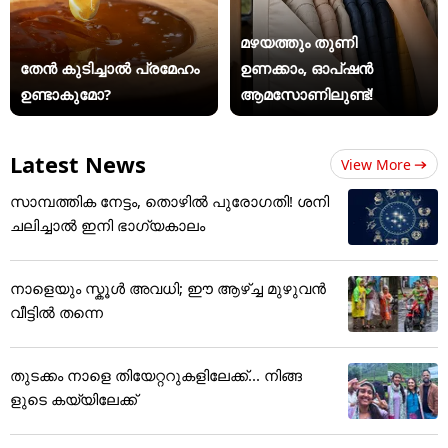
മഴയത്തും തുണി
തേൻ കുടിച്ചാൽ പ്രമേഹം
ഉണക്കാം, ഓപ്ഷൻ
ഉണ്ടാകുമോ?
ആമസോണിലുണ്ട്!
Latest News
View More
സാമ്പത്തിക നേട്ടം, തൊഴിൽ പുരോഗതി! ശനി
ചലിച്ചാൽ ഇനി ഭാഗ്യകാലം
നാളെയും സ്കൂൾ അവധി; ഈ ആഴ്ച്ച മുഴുവൻ
വീട്ടിൽ തന്നെ
തുടക്കം നാളെ തിയേറ്ററുകളിലേക്ക്... നിങ്ങ
ളുടെ കയ്യിലേക്ക്