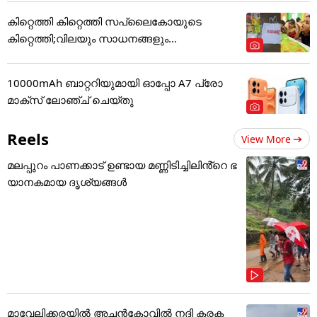
കിറ്റെത്തി കിറ്റെത്തി സപ്ലൈകോയുടെ
കിറ്റെത്തി;വിലയും സാധനങ്ങളും...
10000mAh ബാറ്ററിയുമായി ഓപ്പോ A7 പ്രോ
മാക്സ് ലോഞ്ച് ചെയ്തു
Reels
View More
മലപ്പുറം പാണക്കാട് ഉണ്ടായ മണ്ണിടിച്ചിലിൻ്റെ ഭ
യാനകമായ ദൃശ്യങ്ങൾ
മാവേലിക്കരയിൽ അച്ചൻകോവിൽ നദി കരക