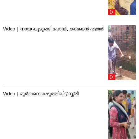
Video | നായ കുടുങ്ങി പോയി, രക്ഷകൻ എത്തി
Video | മൂർഖനെ കഴുത്തിലിട്ട് സ്ത്രീ