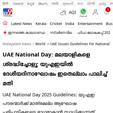
हिन्दी 
News9
ಕನ್ನಡ
తెలుగు
मराठी
ગુજરાતી
বাংলা
ਪੰਜਾਬੀ
தமிழ்
म
5
AQI
Kerala
Latest News
Kerala
Cricket
India
Entertainment
Bus
ഇന്നത്തെ കാലാവസ്ഥ
സ്വർണവില
ഫിഫ ലോകകപ്പ് 2026
India
Malayalam News
World
> UAE Issues Guidelines For National D
Entertainment
UAE National Day: മലയാളികളെ
Business
ശ്രദ്ധിച്ചോളൂ; യുഎഇയില്‍
Education
ദേശീയദിനാഘോഷം ഇതെല്ലാം പാലിച്ച്
Sports
മതി
Lifestyle
UAE National Day 2025 Guidelines: യുഎഇ
world
പൗരന്മാര്‍ക്ക് മാത്രമല്ല ആഘോഷ
പരിപാടികളുടെ ഭാഗമാകാന്‍ സാധിക്കുന്നത്,