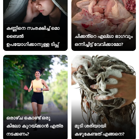
കണ്ണിനെ സംരക്ഷിച്ച് മൊ​
ബൈൽ
ചിക്കൻ്റെ എല്ലാ ഭാഗവും
ഉപയോഗിക്കാനുള്ള ടിപ്സ്
ഒന്നിച്ചിട്ട് വേവിക്കാമോ?
ഒരാഴ്ച കൊണ്ട് ഒരു
കിലോ കുറയ്ക്കാൻ എത്ര
മുടി ശരിയായി
നടക്കണം?
കഴുകേണ്ടത് എങ്ങനെ?