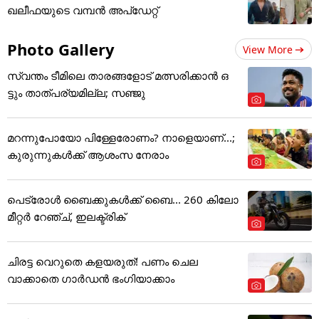
ഖലീഫയുടെ വമ്പൻ അപ്ഡേറ്റ്
Photo Gallery
View More
സ്വന്തം ടീമിലെ താരങ്ങളോട് മത്സരിക്കാൻ ഒ
ട്ടും താത്പര്യമില്ല; സഞ്ജു
മറന്നുപോയോ പിള്ളേരോണം? നാളെയാണ്...;
കുരുന്നുകൾക്ക് ആശംസ നേരാം
പെട്രോൾ ബൈക്കുകൾക്ക് ബൈ... 260 കിലോ
മീറ്റർ റേഞ്ച്, ഇലക്ട്രിക്
ചിരട്ട വെറുതെ കളയരുത്! പണം ചെല
വാക്കാതെ ഗാർഡൻ ഭംഗിയാക്കാം