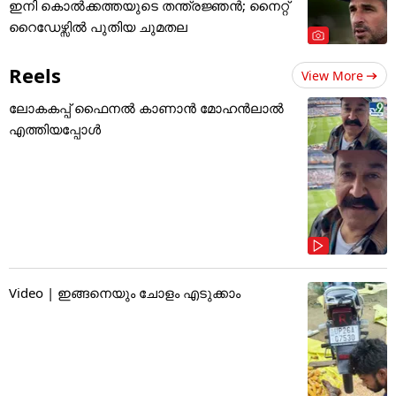
ഇനി കൊൽക്കത്തയുടെ തന്ത്രജ്ഞൻ; നൈറ്റ്
റൈഡേഴ്സിൽ പുതിയ ചുമതല
Reels
View More
ലോകകപ്പ് ഫൈനൽ കാണാൻ മോഹൻലാൽ
എത്തിയപ്പോൾ
Video | ഇങ്ങനെയും ചോളം എടുക്കാം