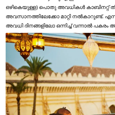
ഒഴികെയുള്ള) പൊതു അവധികൾ കാബിനറ്റ് തീ
അവസാനത്തിലേക്കോ മാറ്റി നൽകാറുണ്ട്. എന്
അവധി ദിനങ്ങളിലോ ഒന്നിച്ച് വന്നാൽ പകരം 