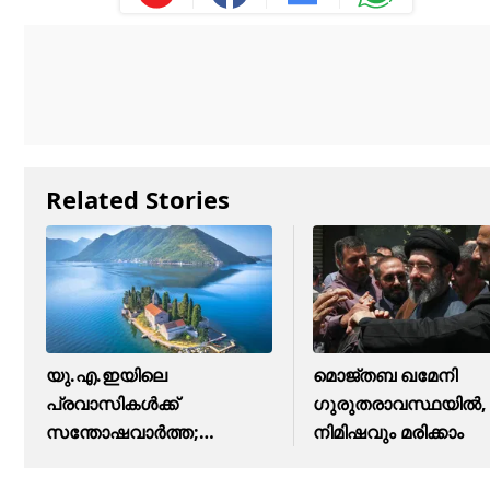
Related Stories
യു.എ.ഇയിലെ
മൊജ്തബ ഖമേനി
പ്രവാസികൾക്ക്
ഗുരുതരാവസ്ഥയില്‍,
സന്തോഷവാർത്ത;
നിമിഷവും മരിക്കാം
മോണ്ടിനെഗ്രോയിലേക്ക്
ഇനി..