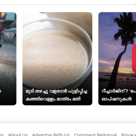
െ
മുടി തഴച്ചു വളരാൻ പുളിപ്പിച്ച
റീച്ചാർജിന് 7 ‘പ
കഞ്ഞിവെള്ളം മാത്രം മതി
ഓപ്ഷനുകൾ!
Us
About Us
Advertise With Us
Complaint Redressal
Privacy