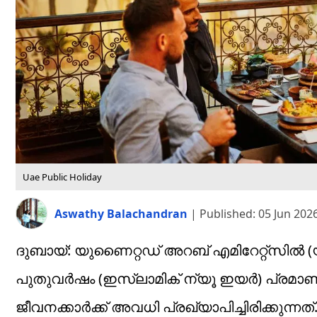
Uae Public Holiday
Aswathy Balachandran
|
Published:
05 Jun 202
ദുബായ്: യുണൈറ്റഡ് അറബ് എമിറേറ്റ്സിൽ (
പുതുവർഷം (ഇസ്ലാമിക് ന്യൂ ഇയർ) പ്രമാ
ജീവനക്കാർക്ക് അവധി പ്രഖ്യാപിച്ചിരിക്കുന