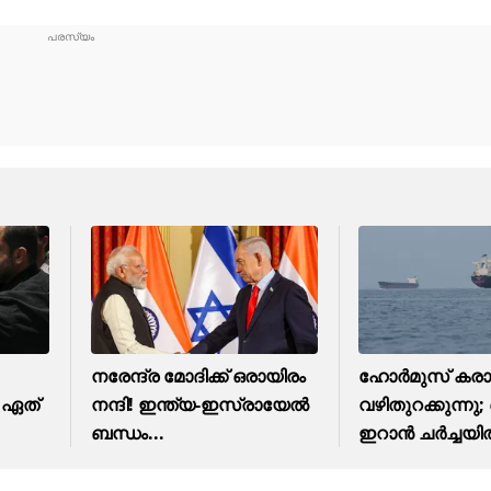
നരേന്ദ്ര മോദിക്ക് ഒരായിരം
ഹോർമുസ് കരാറ
 ഏത്
നന്ദി! ഇന്ത്യ-ഇസ്രായേല്‍
വഴിതുറക്കുന്നു;
ബന്ധം...
ഇറാൻ ചർച്ചയ
പുരോഗതി