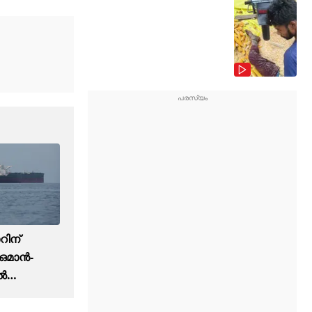
ിന്
 ഒമാൻ-
ിൽ