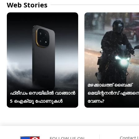
Web Stories
മഴക്കാലത്ത് ബൈക്ക്
ഫ്രീഡം സെയിലിൽ വാങ്ങാൻ
മെയിന്റനൻസ് എങ്ങന
5 ഐക്യൂ ഫോണുകൾ
വേണം?
Contact 
FOLLOW US ON