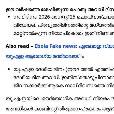
ഈ വർഷത്തെ ശേഷിക്കുന്ന പൊതു അവധി ദിന
നബിദിനം: 2026 ഓഗസ്റ്റ് 25 ചൊവ്വാഴ്ചയാണ
വിധേയം). പ്രവൃത്തിദിനത്തിന്റെ മധ്യ
മാറ്റിനൽകുന്ന നിയമപ്രകാരം ഇത് നീണ്
Also read –
Ebola Fake news: എബോള: വ്യാ
യുഎഇ ആരോഗ്യ മന്ത്രാലയ
ം
യു.എ.ഇ ദേശീയ ദിനം (ഈദ് അൽ എത്തിഹാ
ദേശീയ ദിന അവധി. ഇതിന് തൊട്ടുപിന്നാ
ജീവനക്കാർക്ക് ആകെ നാല് ദിവസത്തെ നീണ്
യു.എ.ഇയിലെ ഔദ്യോഗിക അവധി നിയമപ്രക
അവധികൾ കാബിനറ്റ് തീരുമാനപ്രകാരം ആഴ്ച