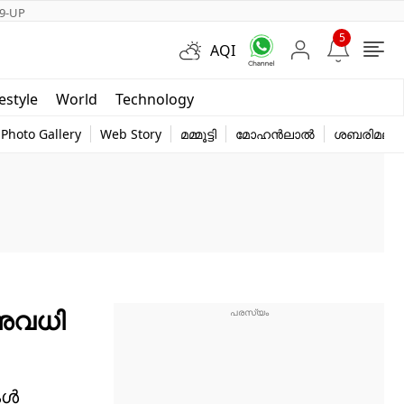
9-UP
5
AQI
Short Videos
festyle
World
Technology
y
Photo Gallery
Web Story
മമ്മൂട്ടി
മോഹൻലാൽ
ശബരിമല
 അവധി
കൾ