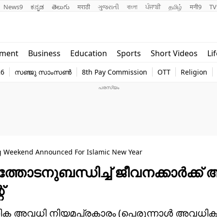
News9
ಕನ್ನಡ
తెలుగు
मराठी
ગુજરાતી
বাংলা
ਪੰਜਾਬੀ
தமிழ்
मनी9
TV
Lifestyle
Religion
nment
Business
Education
Sports
Short Videos
Li
world
Web Stor
26
സഞ്ജു സാംസൺ
8th Pay Commission
OTT
Religion
Technology
Photo
ng Weekend Announced For Islamic New Year
്തോടനുബന്ധിച്ച് ജീവനക്കാർക്ക്
്
ോഗിക അവധി നിയമപ്രകാരം (പെരുന്നാൾ അവധി