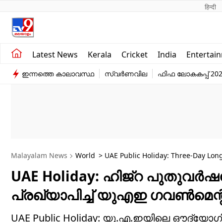
हिन्दी 
Kerala
Business
Latest News
Kerala
Cricket
India
Entertai
India
Education
ഇന്നത്തെ കാലാവസ്ഥ
സ്വർണവില
ഫിഫ ലോകകപ്പ് 20
Entertainment
Sports
Malayalam News
World
> UAE Public Holiday: Three-Day Lo
UAE Holiday: ഹിജ്റ പുതുവർഷത
പ്രഖ്യാപിച്ച് യുഎഇ ​ഗവൺമെന്റ
UAE Public Holiday: യു.എ.ഇയിലെ ഔദ്യ