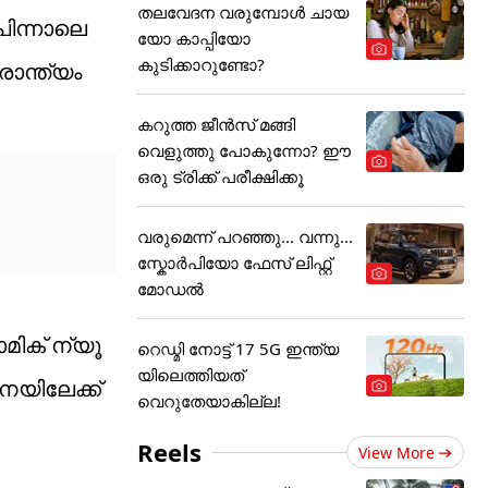
തലവേദന വരുമ്പോൾ ചായ
പിന്നാലെ
യോ കാപ്പിയോ
കുടിക്കാറുണ്ടോ?
ാന്ത്യം
കറുത്ത ജീൻസ് മങ്ങി
വെളുത്തു പോകുന്നോ? ഈ
ഒരു ട്രിക്ക് പരീക്ഷിക്കൂ
വരുമെന്ന് പറഞ്ഞു... വന്നു...
സ്കോർപിയോ ഫേസ് ലിഫ്റ്റ്
മോഡൽ
ിക് ന്യൂ
റെഡ്മി നോട്ട് 17 5G ഇന്ത്യ
യിലെത്തിയത്
നയിലേക്ക്
വെറുതേയാകില്ല!
Reels
View More