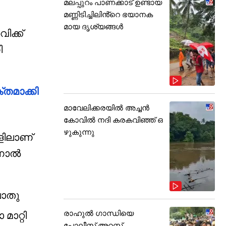
മലപ്പുറം പാണക്കാട് ഉണ്ടായ
മണ്ണിടിച്ചിലിൻ്റെ ഭയാനക
മായ ദൃശ്യങ്ങൾ
ിക്ക്
ി
തമാക്കി
മാവേലിക്കരയിൽ അച്ചൻ
കോവിൽ നദി കരകവിഞ്ഞ് ഒ
ഴുകുന്നു
ളിലാണ്
ിനാൽ
ൊതു
രാഹുൽ ഗാന്ധിയെ
ാറ്റി
പോലീസ് അറസ്റ്റ്