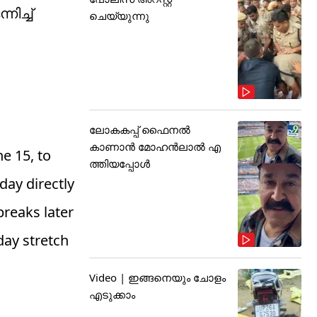
ിച്ച്
ചെയ്യുന്നു
ലോകകപ്പ് ഫൈനൽ
കാണാൻ മോഹൻലാൽ എ
e 15, to
ത്തിയപ്പോൾ
day directly
breaks later
day stretch
Video | ഇങ്ങനെയും ചോളം
എടുക്കാം