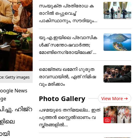
സംയുക്ത പ്രതിരോധ ക
രാറിൽ ഒപ്പുവെച്ച്
പാകിസ്ഥാനും, സൗദിയും...
യു.എ.ഇയിലെ പ്രവാസിക
ൾക്ക് സന്തോഷവാർത്ത;
മോണ്ടിനെഗ്രോയിലേക്ക് ഇ
നി..
മൊജ്തബ ഖമേനി ഗുരുത
രാവസ്ഥയില്‍, ഏത് നിമിഷ
ce: Getty images
വും മരിക്കാം
Photo Gallery
View More
്ചു. ഹിജ്റ
പഴമയുടെ തനിമയല്ല.. ഇത്
പുത്തൻ സ്റ്റൈൽ!ഓണം വ
ളിലെ
സ്ത്രങ്ങളിൽ...
ായി