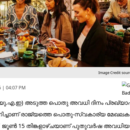
Image Credit sour
6 | 04:07 PM
യു.എ.ഇ) അടുത്ത പൊതു അവധി ദിനം പ്രഖ്യാപിച
ണിച്ചാണ് രാജ്യത്തെ പൊതു-സ്വകാര്യ മേഖലക
്നത്. ജൂൺ 15 തിങ്കളാഴ്ചയാണ് പുതുവർഷ അവധിയ