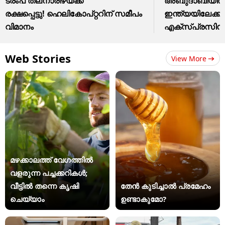
ട്രംപ് തലനാരിഴയ്ക്ക്
അബുദാബിയിൽ ന
രക്ഷപ്പെട്ടു! ഹെലികോപ്റ്ററിന് സമീപം
ഇന്ത്യയിലേക്ക
വിമാനം
എക്സ്പ്രസിൻ്റ
Web Stories
View More
മഴക്കാലത്ത് വേഗത്തിൽ
വളരുന്ന പച്ചക്കറികൾ;
വീട്ടിൽ തന്നെ കൃഷി
തേൻ കുടിച്ചാൽ പ്രമേഹം
ചെയ്യാം
ഉണ്ടാകുമോ?