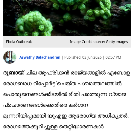
Ebola Outbreak
Image Credit source: Getty images
Aswathy Balachandran
|
Published:
03 Jun 2026 | 02:57 PM
ദുബായ്:
ചില ആഫ്രിക്കൻ രാജ്യങ്ങളിൽ എബോള
രോഗബാധ റിപ്പോർട്ട് ചെയ്ത പശ്ചാത്തലത്തിൽ,
പൊതുജനങ്ങൾക്കിടയിൽ ഭീതി പരത്തുന്ന വ്യാജ
പ്രചാരണങ്ങൾക്കെതിരെ കർശന
മുന്നറിയിപ്പുമായി യുഎഇ ആരോഗ്യ അധികൃതർ.
രോഗത്തെക്കുറിച്ചുള്ള തെറ്റിദ്ധാരണകൾ