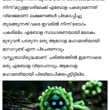
Technology
നിന്ന് മറ്റുള്ളവരിലേക്ക് എബോള പകരുമെന്നത്
Religion
വ്യാജമാണ്. ലക്ഷണങ്ങൾ പ്രകടപ്പിച്ചു
തുടങ്ങുന്നത് വരെ ഇവരിൽ നിന്ന് രോഗം
Web Story
പകരില്ല. എബോള സാധാരണയായി ലോകം
Photo
മുഴുവൻ പടരുന്ന ഒരു ആഗോള മഹാമാരിയായി
Short Videos
മാറാറുണ്ട് എന്ന പ്രചരണവും
വസ്തുതാവിരുദ്ധമാണ്. ചരിത്രത്തിൽ ഇന്നേവരെ
ഒരു എബോള വ്യാപനവും ആഗോള
മഹാമാരിയായി പ്രഖ്യാപിക്കപ്പെട്ടിട്ടില്ല.