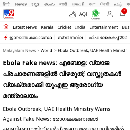
हिन्दी 
News9
ಕನ್ನಡ
తెలుగు
मराठी
ગુજરાતી
বাংলা
ਪੰਜਾਬੀ
தமிழ்
म
5
AQI
Kerala
Latest News
Kerala
Cricket
India
Entertainment
Bus
ഇന്നത്തെ കാലാവസ്ഥ
സ്വർണവില
ഫിഫ ലോകകപ്പ് 2026
India
Malayalam News
World
> Ebola Outbreak, UAE Health Ministry 
Entertainment
Ebola Fake news: എബോള: വ്യാജ
Business
പ്രചാരണങ്ങളിൽ വീഴരുത്; വസ്തുതകൾ
Education
വ്യക്തമാക്കി യുഎഇ ആരോഗ്യ
Sports
മന്ത്രാലയം
Lifestyle
Ebola Outbreak, UAE Health Ministry Warns
world
Against Fake News: രോഗലക്ഷണങ്ങൾ
കാണിക്കുന്നതിന് മുൻപ് തന്നെ രോഗബാധിതരിൽ