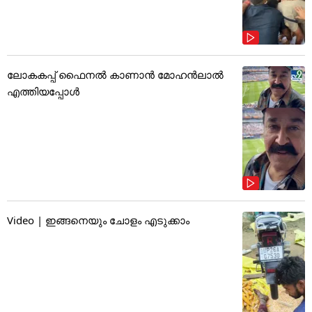
ലോകകപ്പ് ഫൈനൽ കാണാൻ മോഹൻലാൽ
എത്തിയപ്പോൾ
Video | ഇങ്ങനെയും ചോളം എടുക്കാം