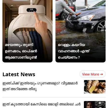
മഴയത്തും തുണി
വെള്ളം കയറിയ
ഉണക്കാം, ഓപ്ഷൻ
വാഹനങ്ങൾ എന്ത്
ആമസോണിലുണ്ട്!
ചെയ്യണം ?
Latest News
View More
ഇഞ്ചിക്ക് ഇത്രയും ​ഗുണങ്ങളോ? വീട്ടമ്മമാർ
ഇത് അറിഞ്ഞേ തീരൂ
ഇത് കൂടത്തായി കേസിലെ ജോളി അല്ലെ! ചർ