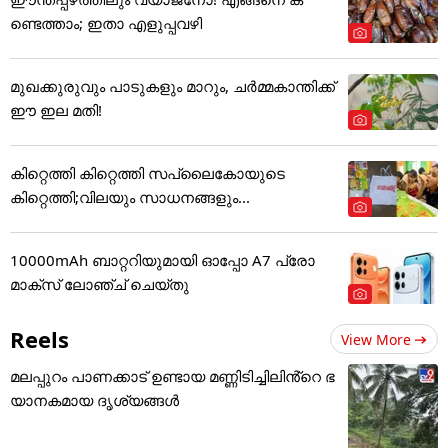
ണ്ടെത്താം; ഇതാ എളുപ്പവഴി
മുഖക്കുരുവും പാടുകളും മാറും, ചർമ്മകാന്തിക്ക്
ഈ ഇല മതി!
കിറ്റെത്തി കിറ്റെത്തി സപ്ലൈകോയുടെ
കിറ്റെത്തി;വിലയും സാധനങ്ങളും...
10000mAh ബാറ്ററിയുമായി ഓപ്പോ A7 പ്രോ
മാക്സ് ലോഞ്ച് ചെയ്തു
Reels
View More
മലപ്പുറം പാണക്കാട് ഉണ്ടായ മണ്ണിടിച്ചിലിൻ്റെ ഭ
യാനകമായ ദൃശ്യങ്ങൾ