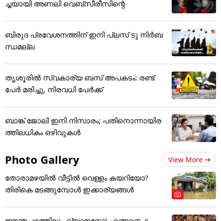
ച്ചയായി അണലി വെബ്സീരീസിന്റെ
ബിരുദ പ്രവേശനത്തിന് ഇനി പ്ലസ് ടു നിർബ
ന്ധമല്ല
തൃശൂരിൽ സ്വകാര്യ ബസ് അപകടം: രണ്ട്
പേർ മരിച്ചു, നിരവധി പേർക്ക്
ബാങ്ക് ജോലി ഇനി നിസാരം; പതിനൊന്നായിര
ത്തിലധികം ഒഴിവുകൾ
Photo Gallery
View More
തോരാമഴയിൽ വീട്ടിൽ വെള്ളം കയറിയോ?
തിരികെ മടങ്ങുമ്പോൾ ഇക്കാര്യങ്ങൾ
ഈന്തപ്പഴത്തിലും വ്യാജനോ! എങ്ങനെ ക