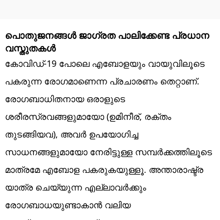
പൊതുജനങ്ങൾ ജാഗ്രത പാലിക്കേണ്ട പ്രധാന
വസ്തുതകൾ
കോവിഡ്-19 പോലെ എബോളയും വായുവിലൂടെ
പകരുന്ന രോഗമാണെന്ന പ്രചാരണം തെറ്റാണ്.
രോഗബാധിതനായ ഒരാളുടെ
ശരീരസ്രവങ്ങളുമായോ (ഉമിനീര്, രക്തം
തുടങ്ങിയവ), അവർ ഉപയോഗിച്ച
സാധനങ്ങളുമായോ നേരിട്ടുള്ള സമ്പർക്കത്തിലൂടെ
മാത്രമേ എബോള പകരുകയുള്ളൂ. അന്താരാഷ്ട്ര
യാത്ര ചെയ്യുന്ന എല്ലാവർക്കും
രോഗബാധയുണ്ടാകാൻ വലിയ