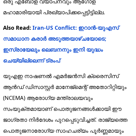
ഒരു എബോള വ്യാപനവും ആഗോള
മഹാമാരിയായി പ്രഖ്യാപിക്കപ്പെട്ടിട്ടില്ല.
Also Read:
Iran-US Conflict: ഇറാന്‍-യുഎസ്
സമാധാന കരാര്‍ അടുത്തയാഴ്ചയോടെ;
ഇസ്രായേലും ലെബനനും ഇനി യുദ്ധം
ചെയ്യില്ലെന്ന് ട്രംപ്
യുഎഇ നാഷണൽ എമർജൻസി ക്രൈസിസ്
ആൻഡ് ഡിസാസ്റ്റർ മാനേജ്‌മെന്റ് അതോറിറ്റിയും
(NCEMA) ആരോഗ്യ മന്ത്രാലയവും
സംയുക്തമായാണ് പൊതുജനങ്ങൾക്കായി ഈ
ജാഗ്രതാ നിർദേശം പുറപ്പെടുവിച്ചത്. രാജ്യത്തെ
പൊതുജനാരോഗ്യ സാഹചര്യം പൂർണ്ണമായും