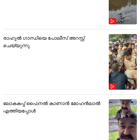
രാഹുൽ ഗാന്ധിയെ പോലീസ് അറസ്റ്റ്
ചെയ്യുന്നു
ലോകകപ്പ് ഫൈനൽ കാണാൻ മോഹൻലാൽ
എത്തിയപ്പോൾ