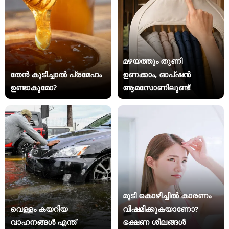
മഴയത്തും തുണി
തേൻ കുടിച്ചാൽ പ്രമേഹം
ഉണക്കാം, ഓപ്ഷൻ
ഉണ്ടാകുമോ?
ആമസോണിലുണ്ട്!
മുടി കൊഴിച്ചിൽ കാരണം
വെള്ളം കയറിയ
വിഷമിക്കുകയാണോ?
വാഹനങ്ങൾ എന്ത്
ഭക്ഷണ ശീലങ്ങൾ