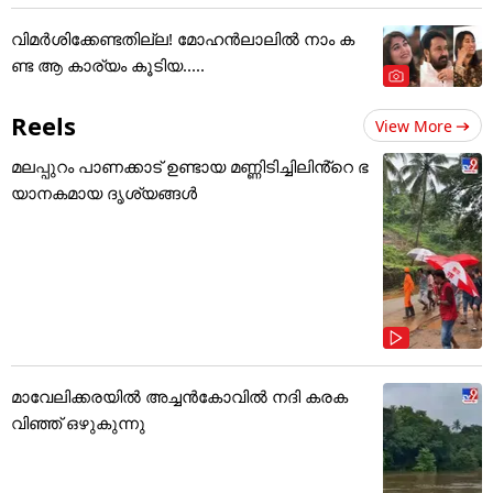
വിമർശിക്കേണ്ടതില്ല! മോഹൻലാലിൽ നാം ക
ണ്ട ആ കാര്യം കൂടിയ.....
Reels
View More
മലപ്പുറം പാണക്കാട് ഉണ്ടായ മണ്ണിടിച്ചിലിൻ്റെ ഭ
യാനകമായ ദൃശ്യങ്ങൾ
മാവേലിക്കരയിൽ അച്ചൻകോവിൽ നദി കരക
വിഞ്ഞ് ഒഴുകുന്നു