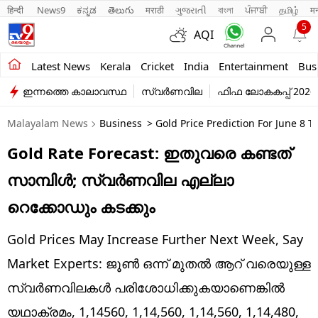
हिन्दी 
News9
ಕನ್ನಡ
తెలుగు
मराठी
ગુજરાતી
বাংলা
ਪੰਜਾਬੀ
தமிழ்
म
5
AQI
Kerala
Latest News
Kerala
Cricket
India
Entertainment
Bus
ഇന്നത്തെ കാലാവസ്ഥ
സ്വർണവില
ഫിഫ ലോകകപ്പ് 2026
India
Malayalam News
Business
> Gold Price Prediction For June 8 T
Entertainment
Gold Rate Forecast: ഇതുവരെ കണ്ടത്
Business
സാമ്പിള്‍; സ്വര്‍ണവില എല്ലാ
Education
റെക്കോഡും കടക്കും
Sports
Gold Prices May Increase Further Next Week, Say
Lifestyle
Market Experts: ജൂണ്‍ ഒന്ന് മുതല്‍ ആറ് വരെയുള്ള
സ്വര്‍ണവിലകള്‍ പരിശോധിക്കുകയാണെങ്കില്‍
world
യഥാക്രമം, 1,14560, 1,14,560, 1,14,560, 1,14,480,