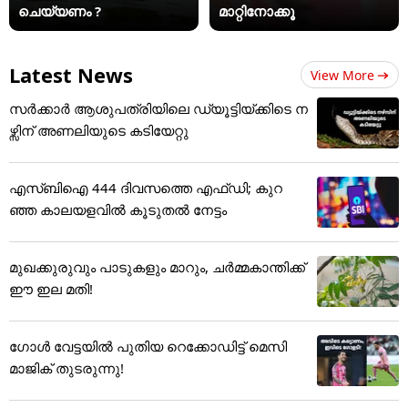
ചെയ്യണം ?
മാറ്റിനോക്കൂ
Latest News
View More
സർക്കാർ ആശുപത്രിയിലെ ഡ്യൂട്ടിയ്ക്കിടെ ന
ഴ്സിന് അ‌ണലിയുടെ കടിയേറ്റു
എസ്ബിഐ 444 ദിവസത്തെ എഫ്ഡി; കുറ
ഞ്ഞ കാലയളവില്‍ കൂടുതല്‍ നേട്ടം
മുഖക്കുരുവും പാടുകളും മാറും, ചർമ്മകാന്തിക്ക്
ഈ ഇല മതി!
ഗോൾ വേട്ടയിൽ പുതിയ റെക്കോഡിട്ട് ​മെസി
മാജിക് തുടരുന്നു!