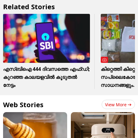
Related Stories
എസ്ബിഐ 444 ദിവസത്തെ എഫ്ഡി;
കിറ്റെത്തി കിറ്റെത
കുറഞ്ഞ കാലയളവില്‍ കൂടുതല്‍
സപ്ലൈകോയുടെ 
നേട്ടം
സാധനങ്ങളും...
Web Stories
View More