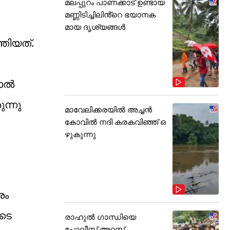
മലപ്പുറം പാണക്കാട് ഉണ്ടായ
മണ്ണിടിച്ചിലിൻ്റെ ഭയാനക
മായ ദൃശ്യങ്ങൾ
്തിയത്.
നാൽ
ന്നു
മാവേലിക്കരയിൽ അച്ചൻ
കോവിൽ നദി കരകവിഞ്ഞ് ഒ
ഴുകുന്നു
രം
ുടെ
രാഹുൽ ഗാന്ധിയെ
പോലീസ് അറസ്റ്റ്