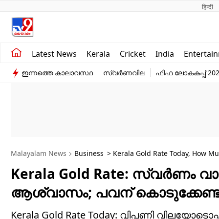
हिन्दी 
Kerala
Business
Latest News
Kerala
Cricket
India
Entertai
India
Education
ഇന്നത്തെ കാലാവസ്ഥ
സ്വർണവില
ഫിഫ ലോകകപ്പ് 20
Entertainment
Sports
Malayalam News
Business
> Kerala Gold Rate Today, How M
Import Duty Hike
Kerala Gold Rate: സ്വർണം വ
ആശ്വാസം; പവന് കൊടുക്കേണ്
Kerala Gold Rate Today: വിപണി വിലയോടൊപ്