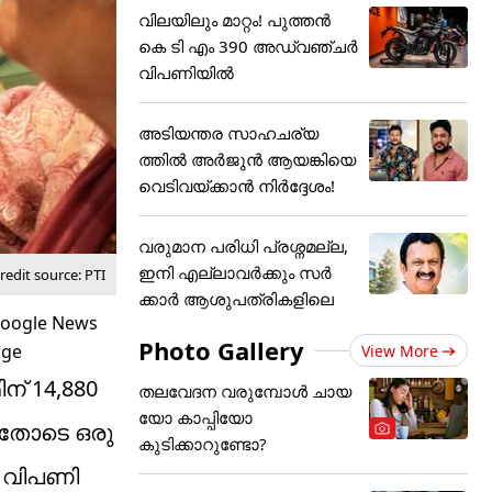
വിലയിലും മാറ്റം! പുത്തൻ
കെ ടി എം 390 അഡ്വഞ്ചർ
വിപണിയിൽ
അടിയന്തര സാഹചര്യ
ത്തിൽ അർജുൻ ആയങ്കിയെ
വെടിവയ്ക്കാൻ നിർദ്ദേശം!
വരുമാന പരിധി പ്രശ്നമല്ല,
ഇനി എല്ലാവർക്കും സർ
edit source: PTI
ക്കാർ ആശുപത്രികളിലെ
Photo Gallery
View More
ന് 14,880
തലവേദന വരുമ്പോൾ ചായ
യോ കാപ്പിയോ
 ഇതോടെ ഒരു
കുടിക്കാറുണ്ടോ?
. വിപണി