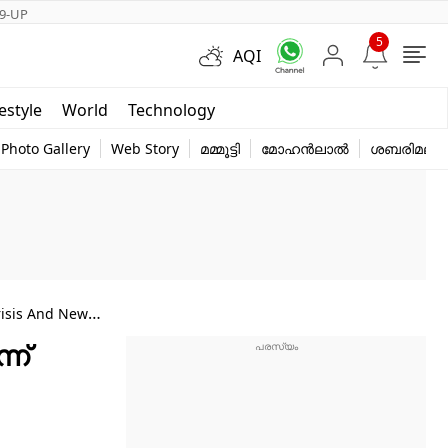
9-UP
5
AQI
Short Videos
festyle
World
Technology
y
Photo Gallery
Web Story
മമ്മൂട്ടി
മോഹൻലാൽ
ശബരിമല
risis And New
ന്