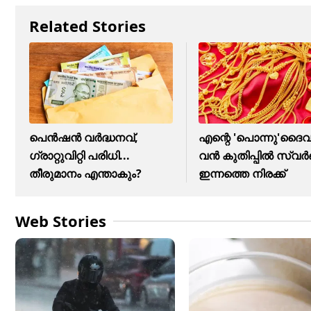
Related Stories
പെൻഷൻ വർദ്ധനവ്,
എന്റെ 'പൊന്നു'ദൈവമ
ഗ്രാറ്റുവിറ്റി പരിധി...
വൻ കുതിപ്പിൽ സ്വ
തീരുമാനം എന്താകും?
ഇന്നത്തെ നിരക്ക്
Web Stories