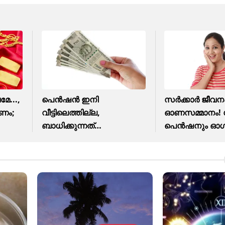
േ...,
പെൻഷൻ ഇനി
സർക്കാർ ജീവനക്
ർണം;
വീട്ടിലെത്തില്ല,
ഓണസമ്മാനം! ശ
ബാധിക്കുന്നത്
പെൻഷനും ഓഗസ്റ
ആരെയെല്ലാം?