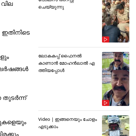
 വില
ചെയ്യുന്നു
. ഇതിനിടെ
ലോകകപ്പ് ഫൈനൽ
ളും
കാണാൻ മോഹൻലാൽ എ
സംഘർഷങ്ങൾ
ത്തിയപ്പോൾ
തുടർന്ന്
Video | ഇങ്ങനെയും ചോളം
കുകളെയും
എടുക്കാം
രക്കും