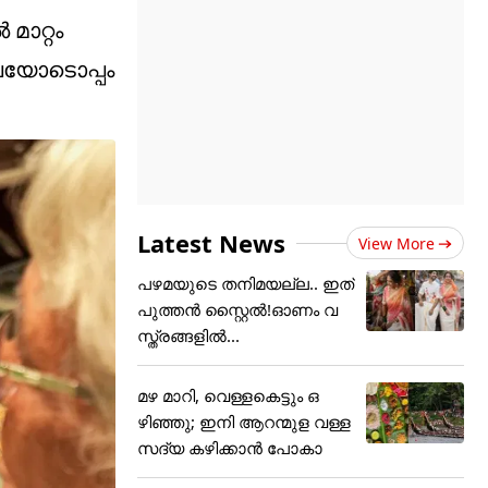
മാറ്റം
ലയോടൊപ്പം
Latest News
View More
പഴമയുടെ തനിമയല്ല.. ഇത്
പുത്തൻ സ്റ്റൈൽ!ഓണം വ
സ്ത്രങ്ങളിൽ...
മഴ മാറി, വെള്ളകെട്ടും ഒ
ഴിഞ്ഞു; ഇനി ആറന്മുള വള്ള
സദ്യ കഴിക്കാൻ പോകാ