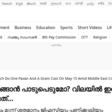
News9
ಕನ್ನಡ
తెలుగు
मराठी
ગુજરાતી
বাংলা
ਪੰਜਾਬੀ
தமிழ்
मनी9
TV
Lifestyle
Religion
nment
Business
Education
Sports
Short Videos
Li
world
Web Stor
26
സഞ്ജു സാംസൺ
8th Pay Commission
OTT
Religion
Technology
Photo
uch Do One Pavan And A Gram Cost On May 15 Amid Middle East C
ാങ്ങാൻ പാടുപെടുമോ? വിലയിൽ ഇന്
ടത്…
പം മൂന്ന് ശതമാനം ജിഎസ്ടിയും പണിക്കൂലിയും