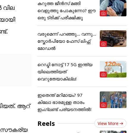
കറുത്ത ജീൻസ് മങ്ങി
ൾ വില
വെളുത്തു പോകുന്നോ? ഈ
ഒരു ട്രിക്ക് പരീക്ഷിക്കൂ
ലിയായി
ട്.
വരുമെന്ന് പറഞ്ഞു... വന്നു...
സ്കോർപിയോ ഫേസ് ലിഫ്റ്റ്
മോഡൽ
റെഡ്മി നോട്ട് 17 5G ഇന്ത്യ
യിലെത്തിയത്
വെറുതേയാകില്ല!
ഇതെന്ത് മറിമായം? 97
കിലോ ഭാരമുള്ള താരം
ിയത്. ആറ്
ഇംഗ്ലണ്ട് പര്യടനത്തില്‍!
Reels
View More
ാന സൗകര്യ