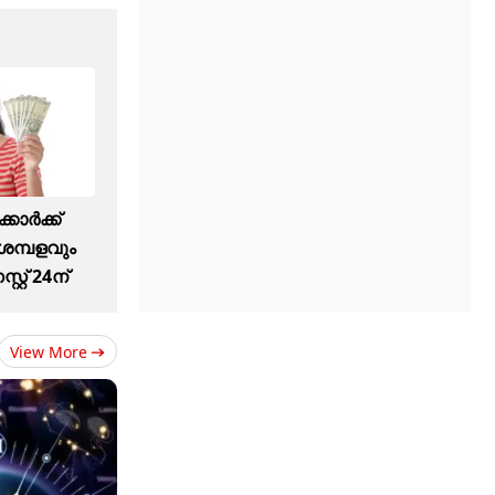
കാർക്ക്
മ്പളവും
്റ് 24ന്
View More