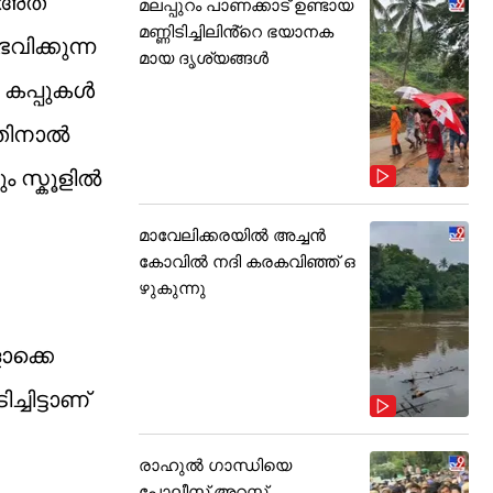
 അത്
മലപ്പുറം പാണക്കാട് ഉണ്ടായ
മണ്ണിടിച്ചിലിൻ്റെ ഭയാനക
വിക്കുന്ന
മായ ദൃശ്യങ്ങൾ
 കപ്പുകൾ
അതിനാൽ
 സ്കൂളിൽ
മാവേലിക്കരയിൽ അച്ചൻ
കോവിൽ നദി കരകവിഞ്ഞ് ഒ
ഴുകുന്നു
ൊക്കെ
ചിട്ടാണ്
രാഹുൽ ഗാന്ധിയെ
പോലീസ് അറസ്റ്റ്