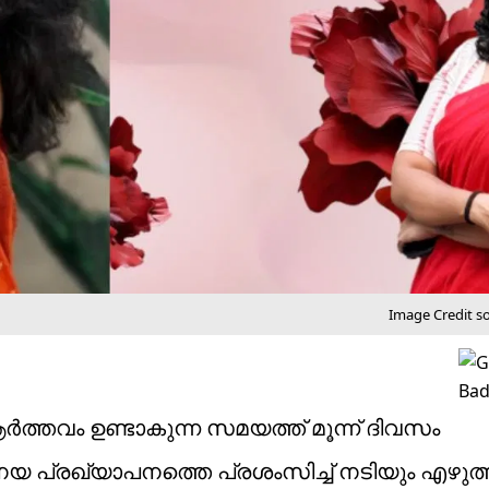
Image Credit s
ർത്തവം ഉണ്ടാകുന്ന സമയത്ത് മൂന്ന് ദിവസം
നയ പ്രഖ്യാപനത്തെ പ്രശംസിച്ച് നടിയും എഴുത