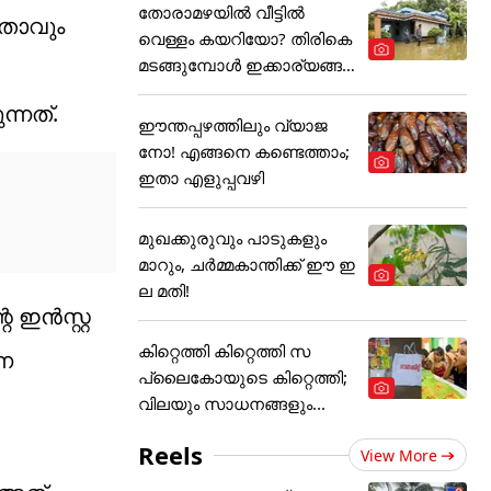
തോരാമഴയിൽ വീട്ടിൽ
താവും
വെള്ളം കയറിയോ? തിരികെ
മടങ്ങുമ്പോൾ ഇക്കാര്യങ്ങ
ൾ
ന്നത്.
ഈന്തപ്പഴത്തിലും വ്യാജ
നോ! എങ്ങനെ കണ്ടെത്താം;
ഇതാ എളുപ്പവഴി
മുഖക്കുരുവും പാടുകളും
മാറും, ചർമ്മകാന്തിക്ക് ഈ ഇ
ല മതി!
ഇൻസ്റ്റ​
കിറ്റെത്തി കിറ്റെത്തി സ
്ന
പ്ലൈകോയുടെ കിറ്റെത്തി;
വിലയും സാധനങ്ങളും...
Reels
View More