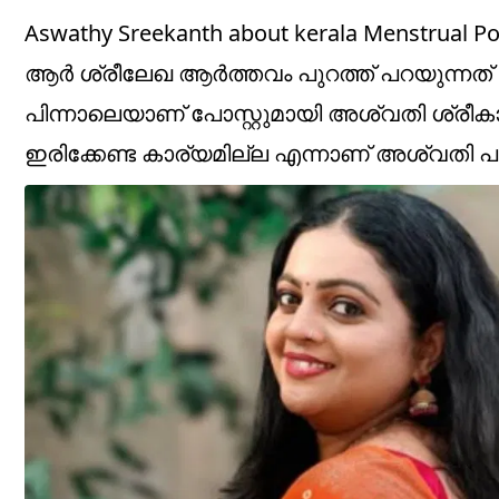
Aswathy Sreekanth about kerala Menstru
ആർ ശ്രീലേഖ ആർത്തവം പുറത്ത് പറയുന്നത് മ
പിന്നാലെയാണ് പോസ്റ്റുമായി അശ്വതി ശ്രീകാ
ഇരിക്കേണ്ട കാര്യമില്ല എന്നാണ് അശ്വതി പ