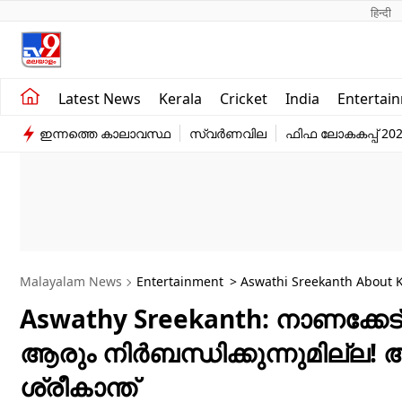
हिन्दी 
Kerala
Business
Latest News
Kerala
Cricket
India
Entertai
India
Education
ഇന്നത്തെ കാലാവസ്ഥ
സ്വർണവില
ഫിഫ ലോകകപ്പ് 20
Entertainment
Sports
Malayalam News
Entertainment
> Aswathi Sreekanth About Ke
Aswathy Sreekanth: നാണക്കേട് 
ആരും നിർബന്ധിക്കുന്നുമില്ല!
ശ്രീകാന്ത്