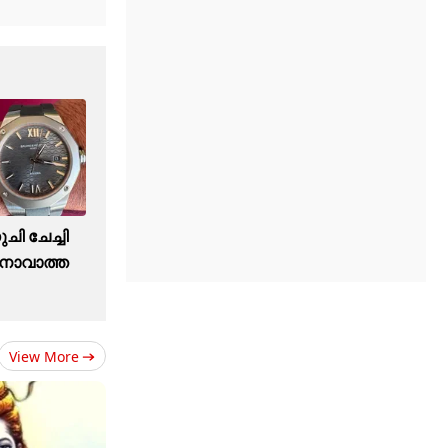
ുചി ചേച്ചി
ാവാത്ത ​
View More