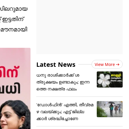
ൺസിലറുമായ
ഇട്ടതിന്
ല മൗനമായി
Latest News
View More
ധനു രാശിക്കാർക്ക് ശ
ത്രുക്ഷയം ഉണ്ടാകും; ഇന്ന
ത്തെ നക്ഷത്ര ഫലം
'ഡോൾഫിൻ' എത്തി, തീവ്രമ
ഴ വലയ്ക്കും; എട്ട് ജില്ല
ക്കാർ ശ്രദ്ധിച്ചോണേ