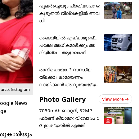
പുലര്‍ച്ചെയും പ്രഖ്യാപനം;
കൂടുതല്‍ ജില്ലകളില്‍ അവ
ധി
കൈയ്യിൽ എല്ലാമുണ്ട്...
പക്ഷേ അധികമാർക്കും അ
റിയില്ല... ആഘോഷി...
രാവിലെയോ..? സന്ധ്യ
യ്ക്കൊ? രാമായണം
വായിക്കാൻ അനുയോജ്യ
ource: Instagram
മായ സമയം....
Photo Gallery
View More
7050mAh ബാറ്ററി, 32MP
ഫ്രണ്ട് ക്യാമറ; വിവോ S2 5
G ഇന്ത്യയിൽ എത്തി
്തുകാരിയും