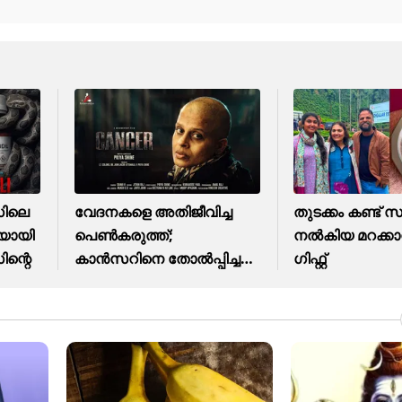
സിലെ
വേദനകളെ അതിജീവിച്ച
തുടക്കം കണ്ട് സ
ചയായി
പെൺകരുത്ത്;
നൽകിയ മറക്കാന
ന്റെ
കാന്‍സറിനെ തോൽപ്പിച്ച
ഗിഫ്റ്റ്
കഥ