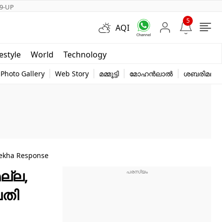
9-UP
5
AQI
Short Videos
festyle
World
Technology
y
Photo Gallery
Web Story
മമ്മൂട്ടി
മോഹൻലാൽ
ശബരിമല
elekha Response
ല്ല,
വതി