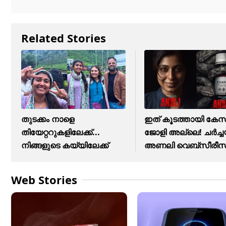
Related Stories
തുടക്കം നാളെ
ഇത് കൂടത്തായി കേ
തിയേറ്ററുകളിലേക്ക്...
ജോളി അല്ലെ! ചർച്
നിങ്ങളുടെ കയ്യിലേക്ക്
അണലി വെബ്സീരീസി
Web Stories