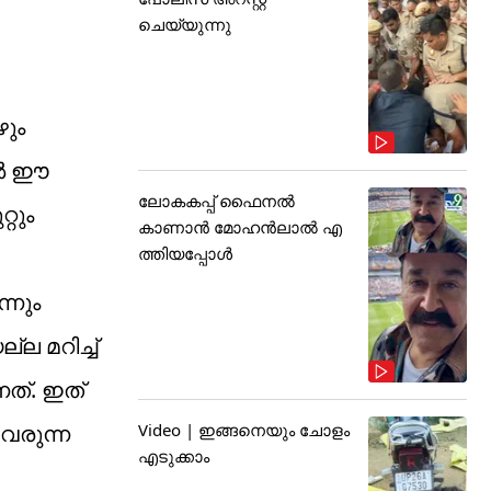
ചെയ്യുന്നു
ഴും
ിൽ ഈ
ലോകകപ്പ് ഫൈനൽ
്റും
കാണാൻ മോഹൻലാൽ എ
ത്തിയപ്പോൾ
്നും
ല മറിച്ച്
ത്. ഇത്
Video | ഇങ്ങനെയും ചോളം
വരുന്ന
എടുക്കാം