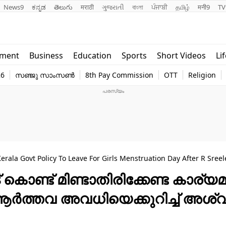
News9
ಕನ್ನಡ
తెలుగు
मराठी
ગુજરાતી
বাংলা
ਪੰਜਾਬੀ
தமிழ்
मनी9
TV
Lifestyle
Religion
nment
Business
Education
Sports
Short Videos
Li
world
Web Stor
26
സഞ്ജു സാംസൺ
8th Pay Commission
OTT
Religion
Technology
Photo
rala Govt Policy To Leave For Girls Menstruation Day After R Sre
കൊണ്ട് മിണ്ടാതിരിക്കേണ്ട കാര്യമ
 ആർത്തവ അവധിയെക്കുറിച്ച് അശ്