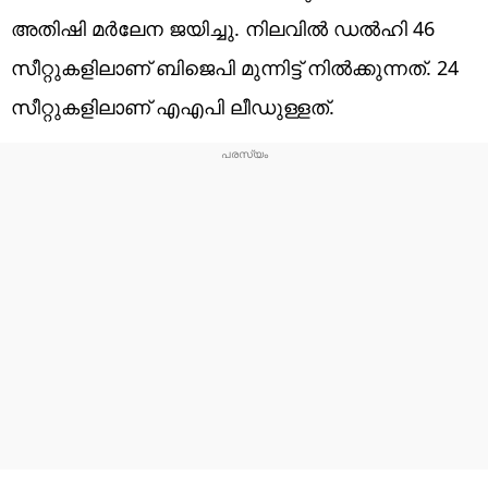
അതിഷി മർലേന ജയിച്ചു. നിലവിൽ ഡൽഹി 46
സീറ്റുകളിലാണ് ബിജെപി മുന്നിട്ട് നിൽക്കുന്നത്. 24
സീറ്റുകളിലാണ് എഎപി ലീഡുള്ളത്.