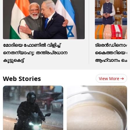
മോദിയെ ഫോണിൽ വിളിച്ച്
ട്രെന്‍ഡിനൊപ്പം 
നെതന്യാഹു; തന്ത്രപ്രധാന
കൈത്തറിയെ നെ
കൂട്ടുകെട്ട്
ആഹ്വാനം ചെയ
Web Stories
View More