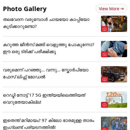
Photo Gallery
View More
തലവേദന വരുമ്പോൾ ചായയോ കാപ്പിയോ
കുടിക്കാറുണ്ടോ?
കറുത്ത ജീൻസ് മങ്ങി വെളുത്തു പോകുന്നോ?
ഈ ഒരു ട്രിക്ക് പരീക്ഷിക്കൂ
വരുമെന്ന് പറഞ്ഞു... വന്നു... സ്കോർപിയോ
ഫേസ് ലിഫ്റ്റ് മോഡൽ
റെഡ്മി നോട്ട് 17 5G ഇന്ത്യയിലെത്തിയത്
വെറുതേയാകില്ല!
ഇതെന്ത് മറിമായം? 97 കിലോ ഭാരമുള്ള താരം
ഇംഗ്ലണ്ട് പര്യടനത്തില്‍!