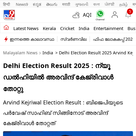
हिन्दी 
News9
ಕನ್ನಡ
తెలుగు
मराठी
ગુજરાતી
বাংলা
ਪੰਜਾਬੀ
தமிழ்
म
5
AQI
Kerala
Latest News
Kerala
Cricket
India
Entertainment
Bus
ഇന്നത്തെ കാലാവസ്ഥ
സ്വർണവില
ഫിഫ ലോകകപ്പ് 2026
India
Malayalam News
India
> Delhi Election Result 2025 Arvind Kejr
Entertainment
Delhi Election Result 2025 : ന്യൂ
Business
ഡൽഹിയിൽ അരവിന്ദ് കേജ്രിവാൾ
Education
തോറ്റു
Sports
Arvind Kejriwal Election Result : ബിജെപിയുടെ
Lifestyle
പർവേഷ് സാഹിബ് സിങ്ങിനോട് അരവിന്ദ്
കേജ്രിവാൾ തോറ്റത്
world