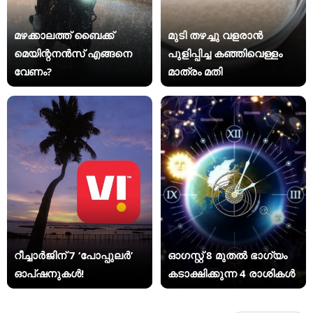
മഴക്കാലത്ത് ബൈക്ക്
മുടി തഴച്ചു വളരാൻ
മെയിന്റനൻസ് എങ്ങനെ
പുളിപ്പിച്ച കഞ്ഞിവെള്ളം
വേണം?
മാത്രം മതി
റീച്ചാർജിന് 7 ‘പോപ്പുലർ’
ഓഗസ്റ്റ് 8 മുതൽ ഭാഗ്യം
ഓപ്ഷനുകൾ!
കടാക്ഷിക്കുന്ന 4 രാശികൾ