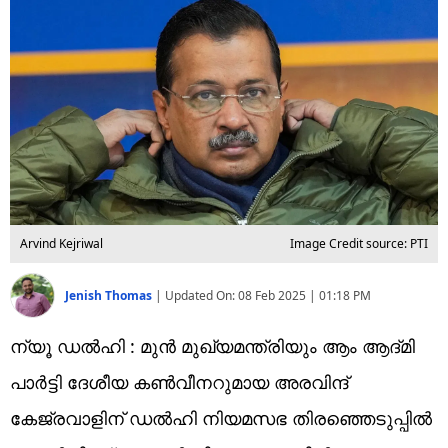
Technology
Religion
Web Story
Photo
Short Videos
Arvind Kejriwal
Image Credit source: PTI
Jenish Thomas
|
Updated On:
08 Feb 2025 | 01:18 PM
ന്യൂ ഡൽഹി : മുൻ മുഖ്യമന്ത്രിയും ആം ആദ്മി
പാർട്ടി ദേശീയ കൺവീനറുമായ അരവിന്ദ്
കേജ്രവാളിന് ഡൽഹി നിയമസഭ തിരഞ്ഞെടുപ്പിൽ