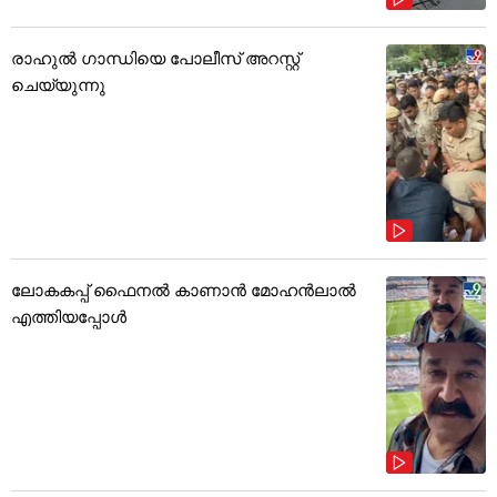
രാഹുൽ ഗാന്ധിയെ പോലീസ് അറസ്റ്റ്
ചെയ്യുന്നു
ലോകകപ്പ് ഫൈനൽ കാണാൻ മോഹൻലാൽ
എത്തിയപ്പോൾ