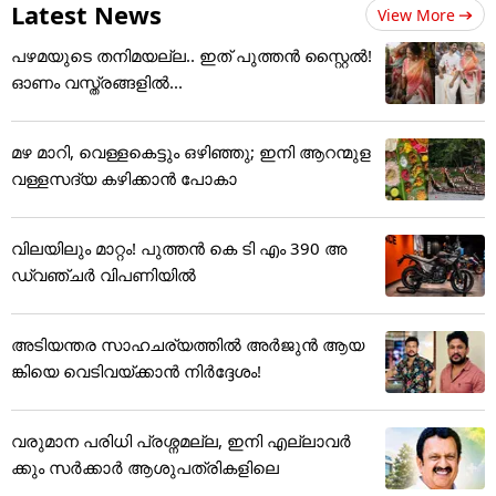
Latest News
View More
പഴമയുടെ തനിമയല്ല.. ഇത് പുത്തൻ സ്റ്റൈൽ!
ഓണം വസ്ത്രങ്ങളിൽ...
മഴ മാറി, വെള്ളകെട്ടും ഒഴിഞ്ഞു; ഇനി ആറന്മുള
വള്ളസദ്യ കഴിക്കാൻ പോകാ
വിലയിലും മാറ്റം! പുത്തൻ കെ ടി എം 390 അ
ഡ്വഞ്ചർ വിപണിയിൽ
അടിയന്തര സാഹചര്യത്തിൽ അർജുൻ ആയ
ങ്കിയെ വെടിവയ്ക്കാൻ നിർദ്ദേശം!
വരുമാന പരിധി പ്രശ്നമല്ല, ഇനി എല്ലാവർ
ക്കും സർക്കാർ ആശുപത്രികളിലെ