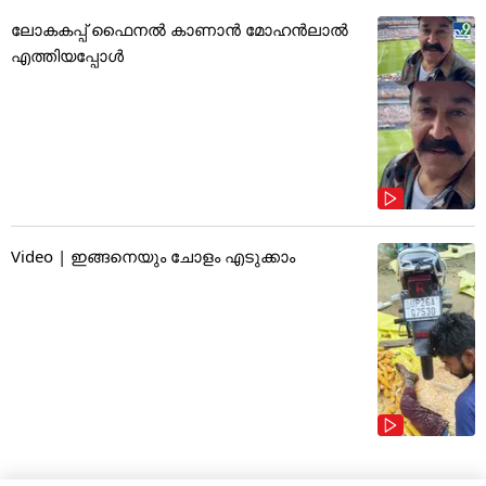
ലോകകപ്പ് ഫൈനൽ കാണാൻ മോഹൻലാൽ
എത്തിയപ്പോൾ
Video | ഇങ്ങനെയും ചോളം എടുക്കാം