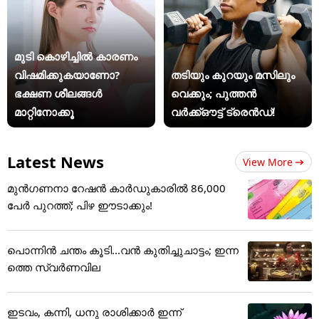
മുടി കൊഴിച്ചിൽ കാരണം
വിഷമിക്കുകയാണോ?
തടിയും കുറയും മസിലും
ഭക്ഷണ ശീലങ്ങൾ
വെക്കും; പുത്തൻ
മാറ്റിനോക്കൂ
വർക്ക്ഔട്ട് ട്രെൻഡ്!
Latest News
View More
മുൻഗണനാ റേഷൻ കാർഡുകാരിൽ 86,000
പേർ പുറത്ത്; പിഴ ഈടാക്കും!
പൊന്നിന്‍ ചന്തം കൂടി...വന്‍ കുതിച്ചുചാട്ടം; ഇന്ന
ത്തെ സ്വര്‍ണവില
ഇടവം, കന്നി, ധനു രാശിക്കാർ ഇന്ന്