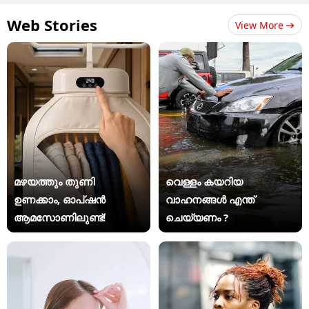
Web Stories
View More
മഴയത്തും തുണി
വെള്ളം കയറിയ
ഉണക്കാം, ഓപ്ഷൻ
വാഹനങ്ങൾ എന്ത്
ആമസോണിലുണ്ട്!
ചെയ്യണം ?