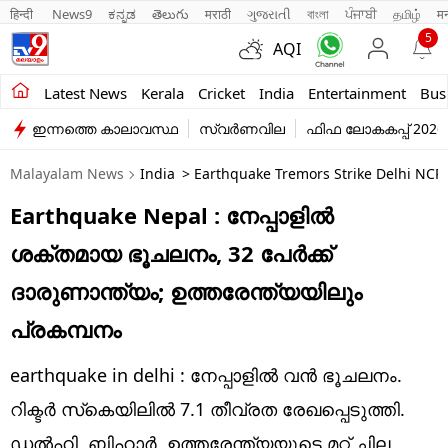
हिन्दी 
News9
ಕನ್ನಡ
తెలుగు
मराठी
ગુજરાતી
বাংলা
ਪੰਜਾਬੀ
தமிழ்
म
5
AQI
Kerala
Latest News
Kerala
Cricket
India
Entertainment
Bus
ഇന്നത്തെ കാലാവസ്ഥ
സ്വർണവില
ഫിഫ ലോകകപ്പ് 2026
India
Malayalam News
India
> Earthquake Tremors Strike Delhi NCR
Entertainment
Earthquake Nepal : നേപ്പാളില്‍
Business
ശക്തമായ ഭൂചലനം, 32 പേര്‍ക്ക്
Education
ദാരുണാന്ത്യം; ഉത്തരേന്ത്യയിലും
Sports
പ്രകമ്പനം
Lifestyle
earthquake in delhi : നേപ്പാളില്‍ വന്‍ ഭൂചലനം.
world
റിക്ടര്‍ സ്‌കെയിലില്‍ 7.1 തീവ്രത രേഖപ്പെടുത്തി.
ഡല്‍ഹി, ബിഹാര്‍, ഉത്തരേന്ത്യയുടെ മറ്റ് ചില