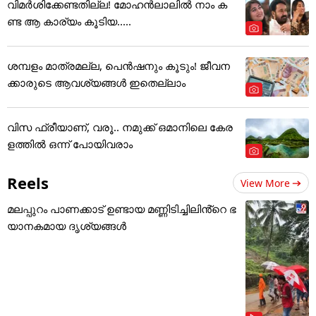
വിമർശിക്കേണ്ടതില്ല! മോഹൻലാലിൽ നാം ക
ണ്ട ആ കാര്യം കൂടിയ.....
ശമ്പളം മാത്രമല്ല, പെൻഷനും കൂടും! ജീവന
ക്കാരുടെ ആവശ്യങ്ങൾ ഇതെല്ലാം
വിസ ഫ്രീയാണ്, വരൂ.. നമുക്ക് ഒമാനിലെ കേര
ളത്തിൽ ഒന്ന് പോയിവരാം
Reels
View More
മലപ്പുറം പാണക്കാട് ഉണ്ടായ മണ്ണിടിച്ചിലിൻ്റെ ഭ
യാനകമായ ദൃശ്യങ്ങൾ