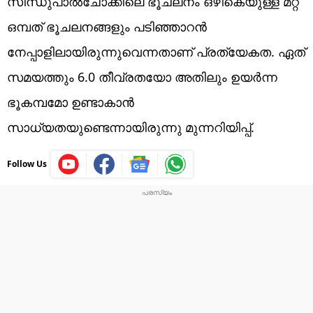
സിന്ധുപാൽചോക്കിലെ ഭൂചലനം ഒഴികെയുള്ള മറ്റ്
ഒമ്പത് ഭൂചലനങ്ങളും പടിഞ്ഞാറൻ
നേപ്പാളിലായിരുന്നുവെന്നതാണ് പ്രത്യേകത. ഏത്
സമയത്തും 6.0 തീവ്രതയോ അതിലും ഉയർന്ന
ഭൂകമ്പമോ ഉണ്ടാകാൻ
സാധ്യതയുണ്ടെന്നായിരുന്നു മുന്നറിയിപ്പ്.
Follow Us