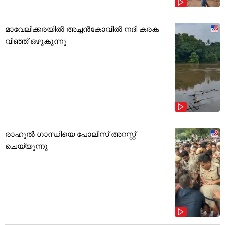
മാവേലിക്കരയിൽ അച്ചൻകോവിൽ നദി കരക
വിഞ്ഞ് ഒഴുകുന്നു
രാഹുൽ ഗാന്ധിയെ പോലീസ് അറസ്റ്റ്
ചെയ്യുന്നു