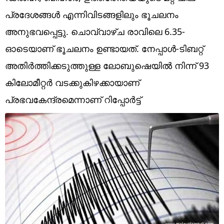
Technology
പ്രദേശങ്ങള്‍ എന്നിവിടങ്ങളിലും ഭൂചലനം
Religion
അനുഭവപ്പെട്ടു. ചൊവ്വാഴ്ച രാവിലെ 6.35-
ഓടെയാണ് ഭൂചലനം ഉണ്ടായത്. നേപ്പാൾ-ടിബറ്റ്
Web Story
അതിർത്തിക്കടുത്തുള്ള ലോബുഷെയിൽ നിന്ന് 93
Photo
കിലോമീറ്റർ വടക്കുകിഴക്കായാണ്
Short Videos
പ്രഭവകേന്ദ്രമെന്നാണ് റിപ്പോര്‍ട്ട്