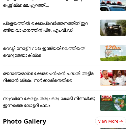
പ്പെട്ടില്ല; മലപ്പുറത്ത്....
പ്രളയത്തിൽ രക്ഷാപ്രവർത്തനത്തിന് ഇറ
ങ്ങിയ വാഹനത്തിന് പിഴ, എം.വി.ഡി
റെഡ്മി നോട്ട് 17 5G ഇന്ത്യയിലെത്തിയത്
വെറുതേയാകില്ല!
ഔദാര്യമല്ല! ക്ഷേമപെൻഷൻ പദ്ധതി അട്ടിമ
റിക്കാൻ ശ്രമം; സർക്കാരിനെതിരെ
സുവർണ കേരളം തരും ഒരു കോടി നിങ്ങൾക്ക്;
ഇന്നത്തെ ലോട്ടറി ഫലം
Photo Gallery
View More