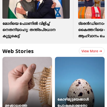
മോദിയെ ഫോണിൽ വിളിച്ച്
ട്രെന്‍ഡിനൊപ്പം 
നെതന്യാഹു; തന്ത്രപ്രധാന
കൈത്തറിയെ നെ
കൂട്ടുകെട്ട്
ആഹ്വാനം ചെയ
Web Stories
View More
കോഴിമുട്ടയേക്കാൾ
മഴക്കാലത്തെ
പോഷകമുള്ളതോ