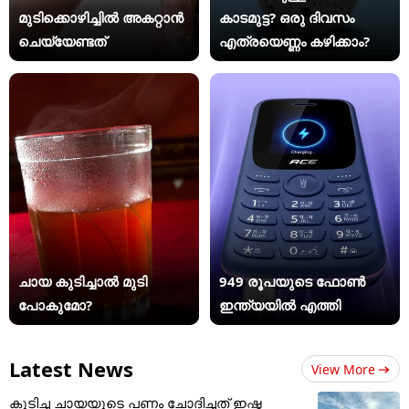
മുടിക്കൊഴിച്ചിൽ അകറ്റാൻ
കാടമുട്ട? ഒരു ദിവസം
ചെയ്യേണ്ടത്
എത്രയെണ്ണം കഴിക്കാം?
ചായ കുടിച്ചാൽ മുടി
949 രൂപയുടെ ഫോൺ
പോകുമോ?
ഇന്ത്യയിൽ എത്തി
Latest News
View More
കുടിച്ച ചായയുടെ പണം ചോദിച്ചത് ഇഷ്ട