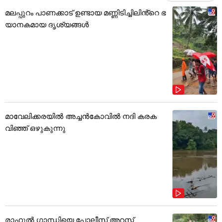
മലപ്പുറം പാണക്കാട് ഉണ്ടായ മണ്ണിടിച്ചിലിൻ്റെ ഭ
യാനകമായ ദൃശ്യങ്ങൾ
മാവേലിക്കരയിൽ അച്ചൻകോവിൽ നദി കരക
വിഞ്ഞ് ഒഴുകുന്നു
രാഹുൽ ഗാന്ധിയെ പോലീസ് അറസ്റ്റ്