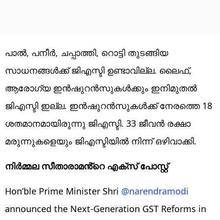
പാൽ, പനീർ, ചപ്പാത്തി, റൊട്ടി തുടങ്ങിയ
സാധനങ്ങൾക്ക് ജിഎസ്ടി ഉണ്ടാവില്ല. ലൈഫ്,
ആരോഗ്യ ഇൻഷുറൻസുകൾക്കും ഇനിമുതൽ
ജിഎസ്ടി ഇല്ല. ഇൻഷുറൻസുകൾക്ക് നേരത്തെ 18
ശതമാനമായിരുന്നു ജിഎസ്ടി. 33 ജീവൻ രക്ഷാ
മരുന്നുകളെയും ജിഎസ്ടിയിൽ നിന്ന് ഒഴിവാക്കി.
നിർമ്മല സീതാരാമൻ്റെ എക്സ് പോസ്റ്റ്
Hon’ble Prime Minister Shri
@narendramodi
announced the Next-Generation GST Reforms in