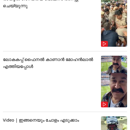
ചെയ്യുന്നു
ലോകകപ്പ് ഫൈനൽ കാണാൻ മോഹൻലാൽ
എത്തിയപ്പോൾ
Video | ഇങ്ങനെയും ചോളം എടുക്കാം