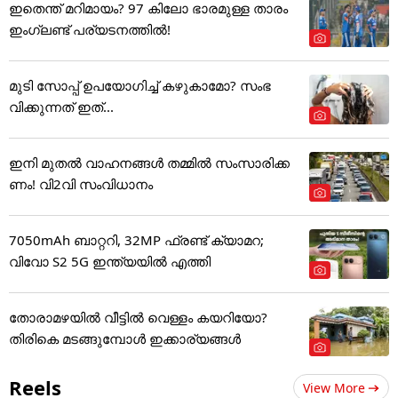
ഇതെന്ത് മറിമായം? 97 കിലോ ഭാരമുള്ള താരം
ഇംഗ്ലണ്ട് പര്യടനത്തില്‍!
മുടി സോപ്പ് ഉപയോഗിച്ച് കഴുകാമോ? സംഭ
വിക്കുന്നത് ഇത്...
ഇനി മുതൽ വാഹനങ്ങൾ തമ്മിൽ സംസാരിക്ക
ണം! വി2വി സംവിധാനം
7050mAh ബാറ്ററി, 32MP ഫ്രണ്ട് ക്യാമറ;
വിവോ S2 5G ഇന്ത്യയിൽ എത്തി
തോരാമഴയിൽ വീട്ടിൽ വെള്ളം കയറിയോ?
തിരികെ മടങ്ങുമ്പോൾ ഇക്കാര്യങ്ങൾ
Reels
View More