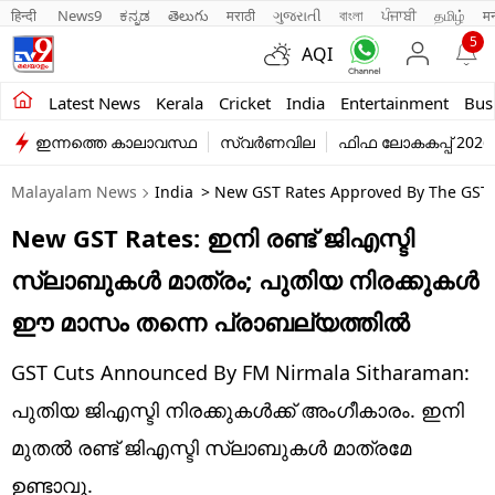
हिन्दी 
News9
ಕನ್ನಡ
తెలుగు
मराठी
ગુજરાતી
বাংলা
ਪੰਜਾਬੀ
தமிழ்
म
5
AQI
Kerala
Latest News
Kerala
Cricket
India
Entertainment
Bus
ഇന്നത്തെ കാലാവസ്ഥ
സ്വർണവില
ഫിഫ ലോകകപ്പ് 2026
India
Malayalam News
India
> New GST Rates Approved By The GST C
Entertainment
New GST Rates: ഇനി രണ്ട് ജിഎസ്ടി
Business
സ്ലാബുകൾ മാത്രം; പുതിയ നിരക്കുകൾ
Education
ഈ മാസം തന്നെ പ്രാബല്യത്തിൽ
Sports
GST Cuts Announced By FM Nirmala Sitharaman:
Lifestyle
പുതിയ ജിഎസ്ടി നിരക്കുകൾക്ക് അംഗീകാരം. ഇനി
മുതൽ രണ്ട് ജിഎസ്ടി സ്ലാബുകൾ മാത്രമേ
world
ഉണ്ടാവൂ.