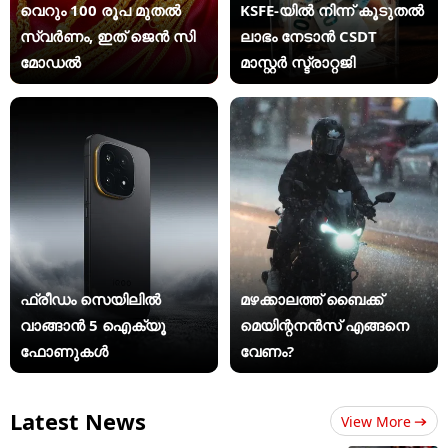
വെറും 100 രൂപ മുതല്‍
KSFE-യില്‍ നിന്ന് കൂടുതല്‍
സ്വർണം, ഇത് ജെൻ സി
ലാഭം നേടാന്‍ CSDT
മോഡൽ
മാസ്റ്റര്‍ സ്ട്രാറ്റജി
ഫ്രീഡം സെയിലിൽ
മഴക്കാലത്ത് ബൈക്ക്
വാങ്ങാൻ 5 ഐക്യൂ
മെയിന്റനൻസ് എങ്ങനെ
ഫോണുകൾ
വേണം?
Latest News
View More