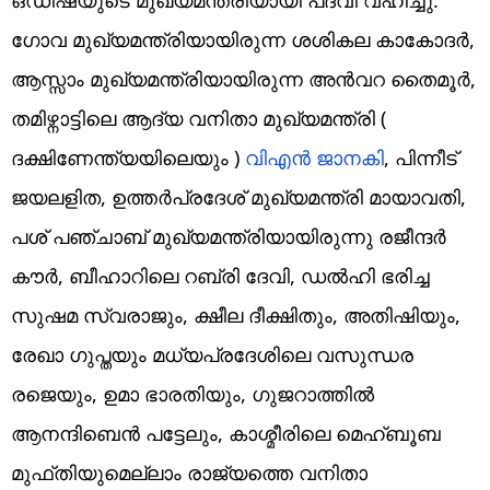
ഗോവ മുഖ്യമന്ത്രിയായിരുന്ന ശശികല കാകോദർ,
ആസ്സാം മുഖ്യമന്ത്രിയായിരുന്ന അൻവറ തൈമൂർ,
തമിഴ്നാട്ടിലെ ആദ്യ വനിതാ മുഖ്യമന്ത്രി (
ദക്ഷിണേന്ത്യയിലെയും )
വിഎൻ ജാനകി
, പിന്നീട്
ജയലളിത, ഉത്തർപ്രദേശ് മുഖ്യമന്ത്രി മായാവതി,
പശ് പഞ്ചാബ് മുഖ്യമന്ത്രിയായിരുന്നു രജീന്ദർ
കൗര്‍, ബീഹാറിലെ റബ്രി ദേവി, ഡൽഹി ഭരിച്ച
സുഷമ സ്വരാജും, ക്ഷീല ദീക്ഷിതും, അതിഷിയും,
രേഖാ ഗുപ്തയും മധ്യപ്രദേശിലെ വസുന്ധര
രജെയും, ഉമാ ഭാരതിയും, ഗുജറാത്തിൽ
ആനന്ദിബെൻ പട്ടേലും, കാശ്മീരിലെ മെഹ്ബൂബ
മുഫ്തിയുമെല്ലാം രാജ്യത്തെ വനിതാ