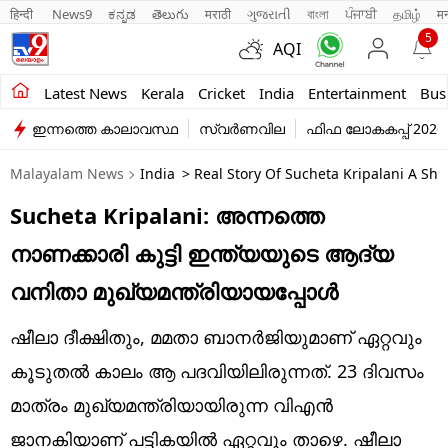
हिन्दी 
News9
ಕನ್ನಡ
తెలుగు
मराठी
ગુજરાતી
বাংলা
ਪੰਜਾਬੀ
தமிழ்
म
5
AQI
Kerala
Latest News
Kerala
Cricket
India
Entertainment
Bus
ഇന്നത്തെ കാലാവസ്ഥ
സ്വർണവില
ഫിഫ ലോകകപ്പ് 2026
India
Malayalam News
India
> Real Story Of Sucheta Kripalani A Shy
Entertainment
Sucheta Kripalani: അന്നത്തെ
Business
നാണക്കാരി കുട്ടി ഇന്ത്യയുടെ ആദ്യ
Education
വനിതാ മുഖ്യമന്ത്രിയായപ്പോൾ
Sports
ഷീലാ ദീക്ഷിതും, മമതാ ബാനർജിയുമാണ് ഏറ്റവും
Lifestyle
കൂടുതൽ കാലം ആ പദവിയിലിരുന്നത്. 23 ദിവസം
മാത്രം മുഖ്യമന്ത്രിയായിരുന്ന വിഎൻ
world
ജാനകിയാണ് പട്ടികയിൽ ഏറ്റവും താഴെ. ഷീലാ