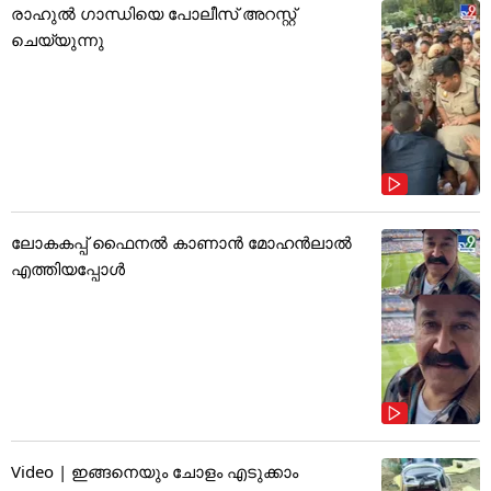
രാഹുൽ ഗാന്ധിയെ പോലീസ് അറസ്റ്റ്
ചെയ്യുന്നു
ലോകകപ്പ് ഫൈനൽ കാണാൻ മോഹൻലാൽ
എത്തിയപ്പോൾ
Video | ഇങ്ങനെയും ചോളം എടുക്കാം