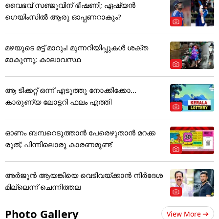
വൈഭവ് സഞ്ജുവിന് ഭീഷണി; ഏഷ്യന്‍
ഗെയിംസില്‍ ആരു ഓപ്പണറാകും?
മഴയുടെ മട്ട് മാറും! മുന്നറിയിപ്പുകൾ ശക്ത
മാകുന്നു; കാലാവസ്ഥ
ആ ടിക്കറ്റ് ഒന്ന് എടുത്തു നോക്കിക്കോ...
കാരുണ്യ ലോട്ടറി ഫലം എത്തി
ഓണം ബമ്പറെടുത്താന്‍ പേരെഴുതാന്‍ മറക്ക
രുത്; പിന്നിലൊരു കാരണമുണ്ട്‌
അ‌ർജുൻ ആയങ്കിയെ വെടിവയ്ക്കാൻ നിർദേശ
മില്ലെന്ന് ചെന്നിത്തല
Photo Gallery
View More