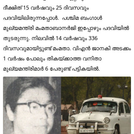
Technology
ദീക്ഷിത് 15 വർഷവും 25 ദിവസവും
Religion
പദവിയിലിരുന്നപ്പോൾ. പശ്ചിമ ബംഗാൾ
മുഖ്യമന്ത്രി മംമതാബാനർജി ഇപ്പോഴും പദവിയിൽ
Web Story
തുടരുന്നു. നിലവിൽ 14 വർഷവും 336
Photo
ദിവസവുമായിട്ടുണ്ട് മംമതാ. വിഎൻ ജാനകി അടക്കം
Short Videos
1 വർഷം പോലും തികയ്ക്കാത്ത വനിതാ
മുഖ്യമന്ത്രിമാർ 6 പേരുണ്ട് പട്ടികയിൽ.