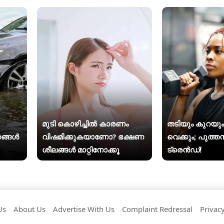
മുടി കൊഴിച്ചിൽ കാരണം
തടിയും കുറയും
ങ്ങൾ
വിഷമിക്കുകയാണോ? ഭക്ഷണ
വെക്കും; പുത്തൻ
ശീലങ്ങൾ മാറ്റിനോക്കൂ
ട്രെൻഡ്!
Us
About Us
Advertise With Us
Complaint Redressal
Privacy