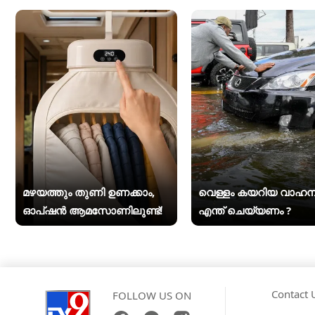
മഴയത്തും തുണി ഉണക്കാം,
വെള്ളം കയറിയ വാഹന
ഓപ്ഷൻ ആമസോണിലുണ്ട്!
എന്ത് ചെയ്യണം ?
Contact 
FOLLOW US ON