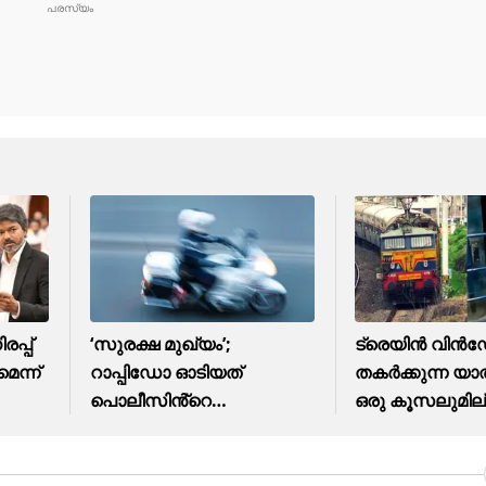
പ്പ്
‘സുരക്ഷ മുഖ്യം’;
ട്രെയിൻ വിൻ
െന്ന്
റാപ്പിഡോ ഓടിയത്
തകർക്കുന്ന യാ
പൊലീസിൻ്റെ
ഒരു കൂസലുമില
ഔദ്യോഗിക ബൈക്കിൽ
വീഡിയോ