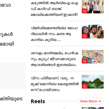
കഴുത്തില്‍ ആര്‍ബിഐ ഐ
ബോവോ
ഡി കാര്‍ഡ്! ബാങ്ക്
ജോലിക്കെത്തിയത് ഇഷാന്‍?
വിമർശിക്കേണ്ടതില്ല! മോഹ
ൂറുകൾ
ൻലാലിൽ നാം കണ്ട ആ
കാര്യം കൂടിയ.....
ജമായി
ശമ്പളം മാത്രമല്ല, പെൻഷ
നും കൂടും! ജീവനക്കാരുടെ
ആവശ്യങ്ങൾ ഇതെല്ലാം
വിസ ഫ്രീയാണ്, വരൂ.. ന
മുക്ക് ഒമാനിലെ കേരളത്തിൽ
ഒന്ന് പോയിവരാം
്തിയുടെ
Reels
View More