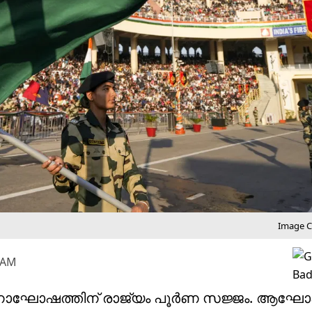
Image Cr
5 AM
് ദിനാഘോഷത്തിന് രാജ്യം പൂർണ സജ്ജം. ആഘോ