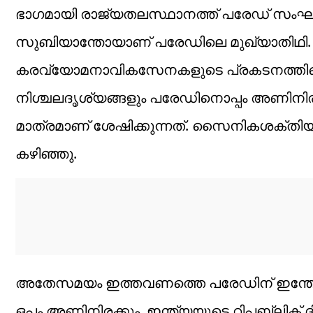
ഭാ​ഗമായി രാജ്യതലസ്ഥാനത്ത് പരേഡ് സംഘ
സുബിയാന്തോയാണ് പരേഡിലെ മുഖ്യാതിഥി. കാ
കരവ്യോമനാവികസേനകളുടെ പ്രകടനത്തിനൊപ
നിശ്ചലദൃശ്യങ്ങളും പരേഡിനൊപ്പം അണിനിര
മാത്രമാണ് ശേഷിക്കുന്നത്. സൈനികശക്തി
കഴിഞ്ഞു.
അതേസമയം ഇത്തവണത്തെ പരേഡിന് ഇന്
ഒപ്പം അണിനിരക്കും. ഇന്ത്യയുടെ റിപ്പബ്ലിക