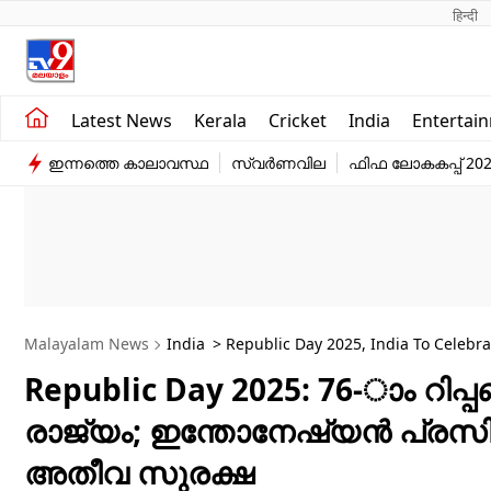
हिन्दी 
Kerala
Business
Latest News
Kerala
Cricket
India
Entertai
India
Education
ഇന്നത്തെ കാലാവസ്ഥ
സ്വർണവില
ഫിഫ ലോകകപ്പ് 20
Entertainment
Sports
Malayalam News
India
> Republic Day 2025, India To Celebra
Chief Guest
Republic Day 2025: 76-ാം റി
രാജ്യം; ഇന്തോനേഷ്യൻ പ്രസി
അതീവ സുരക്ഷ