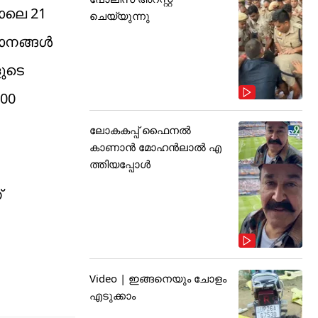
ാലെ 21
ചെയ്യുന്നു
മാനങ്ങൾ
ുടെ
00
ലോകകപ്പ് ഫൈനൽ
കാണാൻ മോഹൻലാൽ എ
ത്തിയപ്പോൾ
്
Video | ഇങ്ങനെയും ചോളം
എടുക്കാം