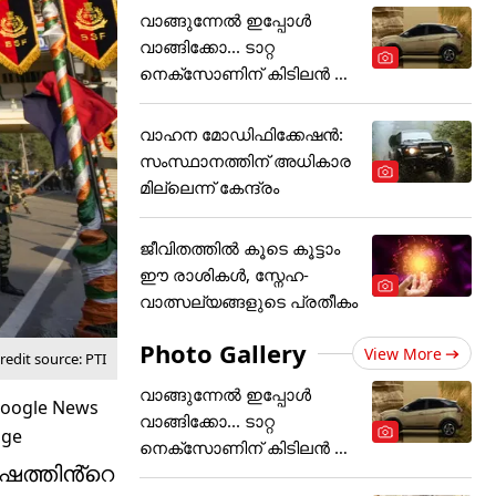
വാങ്ങുന്നേൽ ഇപ്പോൾ
വാങ്ങിക്കോ... ടാറ്റ
നെക്സോണിന് കിടിലൻ ഓ
ഫർ
വാഹന മോഡിഫിക്കേഷൻ:
സംസ്ഥാനത്തിന് അ‌ധികാര
മില്ലെന്ന് കേന്ദ്രം
ജീവിതത്തിൽ കൂടെ കൂട്ടാം
ഈ രാശികൾ, സ്നേഹ-
വാത്സല്യങ്ങളുടെ പ്രതീകം
Photo Gallery
View More
edit source: PTI
വാങ്ങുന്നേൽ ഇപ്പോൾ
വാങ്ങിക്കോ... ടാറ്റ
നെക്സോണിന് കിടിലൻ ഓ
ഷത്തിൻ്റെ
ഫർ