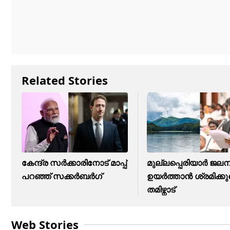
Related Stories
കേന്ദ്ര സർക്കാരിനോട് മാപ്പ്
മുല്ലപ്പെരിയാർ ജലനിര
പറഞ്ഞ് സക്കർബർഗ്
ഉയർത്താൻ ശ്രമിക്കുമ
തമിഴ്നാട്
Web Stories