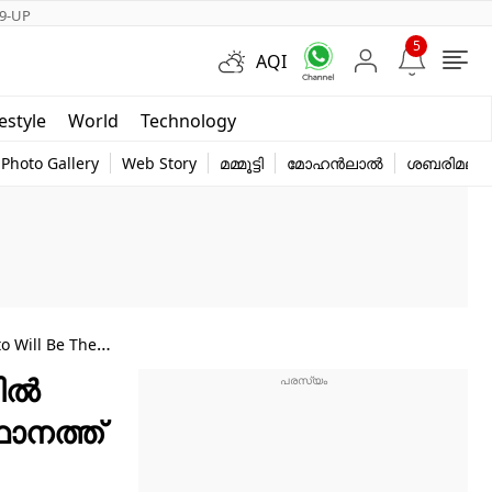
9-UP
5
AQI
Short Videos
festyle
World
Technology
y
Photo Gallery
Web Story
മമ്മൂട്ടി
മോഹൻലാൽ
ശബരിമല
o Will Be The
വിൽ
ാനത്ത്