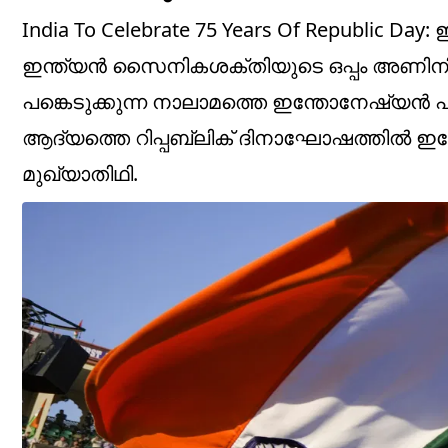
India To Celebrate 75 Years Of Republ
ഇന്ത്യൻ സൈനികശക്തിയുടെ ഒപ്പം അണിനിരക
പങ്കെടുക്കുന്ന നാലാമത്തെ ഇന്തോനേഷ്യൻ പ
ആദ്യത്തെ റിപ്പബ്ലിക് ദിനാഘോഷത്തിൽ 
മുഖ്യാതിഥി.