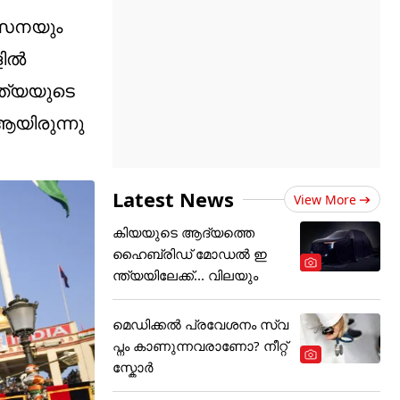
രസേനയും
ളിൽ
്ത്യയുടെ
യിരുന്നു
Latest News
View More
കിയയുടെ ആദ്യത്തെ
ഹൈബ്രിഡ് മോഡൽ ഇ
ന്ത്യയിലേക്ക്... വിലയും
മെഡിക്കല്‍ പ്രവേശനം സ്വ
പ്നം കാണുന്നവരാണോ? നീറ്റ്
സ്കോർ