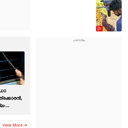
ഡോ
ത്രക്കാരൻ,
്ല-
View More