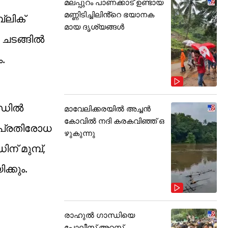
മലപ്പുറം പാണക്കാട് ഉണ്ടായ
മണ്ണിടിച്ചിലിൻ്റെ ഭയാനക
്ലിക്
മായ ദൃശ്യങ്ങൾ
ചടങ്ങിൽ
.
േഡിൽ
മാവേലിക്കരയിൽ അച്ചൻ
കോവിൽ നദി കരകവിഞ്ഞ് ഒ
ക പ്രതിരോധ
ഴുകുന്നു
ന് മുമ്പ്,
ക്കും.
രാഹുൽ ഗാന്ധിയെ
പോലീസ് അറസ്റ്റ്