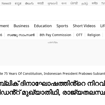
News9
ಕನ್ನಡ
తెలుగు
मराठी
ગુજરાતી
বাংলা
ਪੰਜਾਬੀ
தமிழ்
मनी9
TV
Lifestyle
Religion
nment
Business
Education
Sports
Short Videos
Li
world
Web Stor
26
സഞ്ജു സാംസൺ
8th Pay Commission
OTT
Religion
Technology
Photo
te 75 Years Of Constitution, Indonesian President Prabowo Subiant
പ്പബ്ലിക് ദിനാഘോഷത്തിൻ്റെ നിറ
ഡൻ്റ് മുഖ്യാതിഥി, രാജ്യതലസ്ഥ