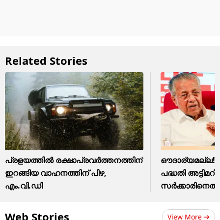
Related Stories
പ്രളയത്തിൽ രക്ഷാപ്രവർത്തനത്തിന്
ഔദാര്യമല്ല!
ഇറങ്ങിയ വാഹനത്തിന് പിഴ,
പദ്ധതി അട്ടിമറി
എം.വി.ഡി
സർക്കാരിനെതി
Web Stories
View More