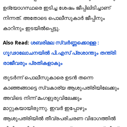
ഉദ്യോഗസ്ഥരെ ഇടിച്ച ശേഷം ജീപ്പിലിടിച്ചാണ്
നിന്നത്. അ‌തോടെ പൊലീസുകാർ ജീപ്പിനും
കാറിനും ഇടയിൽപ്പെട്ടു.
Also Read:
ശബരിമല സ്വർണ്ണക്കൊള്ള :
ഗൂഢാലോചനയിൽ പി.എസ് പ്രശാന്തും തന്ത്രി
രാജീവരും പ്രതികളാകും
തുടർന്ന് പൊലീസുകാരെ ഉടൻ തന്നെ
കാഞ്ഞങ്ങാട്ടെ സ്വകാര്യ ആശുപത്രിയിലേക്കും
അ‌വിടെ നിന്ന് മംഗളുരുവിലേക്കും
മാറ്റുകയായിരുന്നു. ഇവർ ഇപ്പോഴും
ആശുപത്രിയിൽ തീവ്രപരിചരണ വിഭാഗത്തിൽ