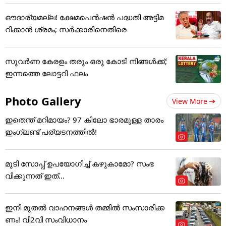
ഔദാര്യമല്ല! ക്ഷേമപെൻഷൻ പദ്ധതി അട്ടിമ
റിക്കാൻ ശ്രമം; സർക്കാരിനെതിരെ
സുവർണ കേരളം തരും ഒരു കോടി നിങ്ങൾക്ക്;
ഇന്നത്തെ ലോട്ടറി ഫലം
Photo Gallery
View More
ഇതെന്ത് മറിമായം? 97 കിലോ ഭാരമുള്ള താരം
ഇംഗ്ലണ്ട് പര്യടനത്തില്‍!
മുടി സോപ്പ് ഉപയോഗിച്ച് കഴുകാമോ? സംഭ
വിക്കുന്നത് ഇത്...
ഇനി മുതൽ വാഹനങ്ങൾ തമ്മിൽ സംസാരിക്ക
ണം! വി2വി സംവിധാനം