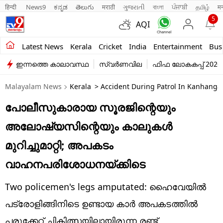
हिन्दी 
News9
ಕನ್ನಡ
తెలుగు
मराठी
ગુજરાતી
বাংলা
ਪੰਜਾਬੀ
தமிழ்
म
5
AQI
Kerala
Latest News
Kerala
Cricket
India
Entertainment
Bus
ഇന്നത്തെ കാലാവസ്ഥ
സ്വർണവില
ഫിഫ ലോകകപ്പ് 2026
India
Malayalam News
Kerala
> Accident During Patrol In Kanhangad
Entertainment
പോലീസുകാരായ സൂരജിന്റെയും
Business
അലോഷ്യസിന്റെയും കാലുകൾ
Education
മുറിച്ചുമാറ്റി; അ‌പകടം
Sports
വാഹനപരിശോധനയ്ക്കിടെ
Lifestyle
Two policemen's legs amputated: ഹൈവേയിൽ
world
പട്രോളിങ്ങിനിടെ ഉണ്ടായ കാർ അ‌പകടത്തിൽ
പരുക്കേറ്റ് ചികിത്സയിലായിരുന്ന രണ്ട്