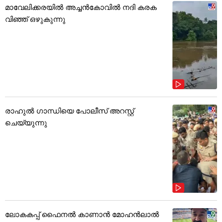
മാവേലിക്കരയിൽ അച്ചൻകോവിൽ നദി കരക
വിഞ്ഞ് ഒഴുകുന്നു
രാഹുൽ ഗാന്ധിയെ പോലീസ് അറസ്റ്റ്
ചെയ്യുന്നു
ലോകകപ്പ് ഫൈനൽ കാണാൻ മോഹൻലാൽ