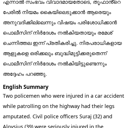
എന്നാൽ സംഭവം വിവാദമായതോടെ, തൂഫാൻ്റെ
പേരിൽ നിയമം കൈയിലെടുക്കാൻ ആരെയും
അനുവദിക്കില്ലെന്നും വിഷയം പരിശോധിക്കാൻ
പൊലീസിന് നിർദേശം നൽകിയതായും രമേശ്
ചെന്നിത്തല ഇന്ന് പ്രതികരിച്ചു. നിരപരാധികളായ
ആളുകളെ ഒരിക്കലും ബുദ്ധിമുട്ടിക്കരുതെന്ന്
പൊലീസിന് നിർദേശം നൽകിയിട്ടുണ്ടെന്നും
അ‌ദ്ദേഹം പറഞ്ഞു.
English Summary
Two policemen who were injured in a car accident
while patrolling on the highway had their legs
amputated. Civil police officers Suraj (32) and
Aloysius (39) were seriously injured in the