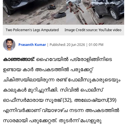
Two Policemen's Legs Amputated
Image Credit source: YouTube video
Prasanth Kumar
|
Published:
20 Jun 2026 | 01:00 PM
കാഞ്ഞങ്ങാട്:
​ഹൈവേയിൽ പട്രോളിങ്ങിനിടെ
ഉണ്ടായ കാർ അ‌പകടത്തിൽ പരുക്കേറ്റ്
ചികിത്സയിലായിരുന്ന രണ്ട് പോലീസുകാരുടെയും
കാലുകൾ മുറിച്ചുനീക്കി. സിവിൽ പൊലീസ്
ഓഫീസർമാരായ സൂരജ് (32), അലോഷ്യസ്(39)
എന്നിവർക്കാണ് വ്യാഴാഴ്ച നടന്ന അ‌പകടത്തിൽ
സാരമായി പരുക്കേറ്റത്. തുടർന്ന് മംഗളൂരു