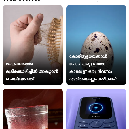
കോഴിമുട്ടയേക്കാൾ
മഴക്കാലത്തെ
പോഷകമുള്ളതോ
മുടിക്കൊഴിച്ചിൽ അകറ്റാൻ
കാടമുട്ട? ഒരു ദിവസം
ചെയ്യേണ്ടത്
എത്രയെണ്ണം കഴിക്കാം?