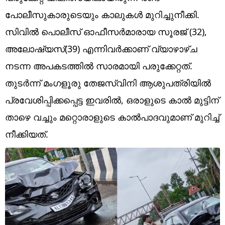
Technology
പോലീസുകാരുടെയും കാലുകൾ മുറിച്ചുനീക്കി.
Religion
സിവിൽ പൊലീസ് ഓഫീസർമാരായ സൂരജ് (32),
അലോഷ്യസ്(39) എന്നിവർക്കാണ് വ്യാഴാഴ്ച
Web Story
നടന്ന അ‌പകടത്തിൽ സാരമായി പരുക്കേറ്റത്.
Photo
തുടർന്ന് മംഗളൂരു തേജസ്വിനി ആശുപത്രിയിൽ
Short Videos
പ്രവേശിപ്പിക്കപ്പെട്ട ഇവരിൽ, ഒരാളുടെ കാൽ മുട്ടിന്
താഴെ വച്ചും മറ്റൊരാളുടെ കാൽപാദവുമാണ് മുറിച്ച്
നീക്കിയത്.