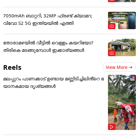
7050mAh ബാറ്ററി, 32MP ഫ്രണ്ട് ക്യാമറ;
വിവോ S2 5G ഇന്ത്യയിൽ എത്തി
തോരാമഴയിൽ വീട്ടിൽ വെള്ളം കയറിയോ?
തിരികെ മടങ്ങുമ്പോൾ ഇക്കാര്യങ്ങൾ
Reels
View More
മലപ്പുറം പാണക്കാട് ഉണ്ടായ മണ്ണിടിച്ചിലിൻ്റെ ഭ
യാനകമായ ദൃശ്യങ്ങൾ