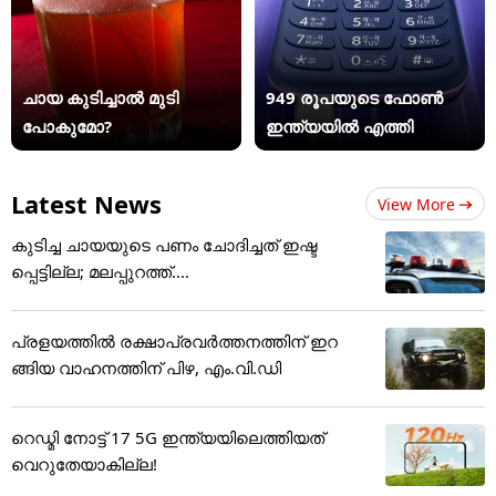
ചായ കുടിച്ചാൽ മുടി
949 രൂപയുടെ ഫോൺ
പോകുമോ?
ഇന്ത്യയിൽ എത്തി
Latest News
View More
കുടിച്ച ചായയുടെ പണം ചോദിച്ചത് ഇഷ്ട
പ്പെട്ടില്ല; മലപ്പുറത്ത്....
പ്രളയത്തിൽ രക്ഷാപ്രവർത്തനത്തിന് ഇറ
ങ്ങിയ വാഹനത്തിന് പിഴ, എം.വി.ഡി
റെഡ്മി നോട്ട് 17 5G ഇന്ത്യയിലെത്തിയത്
വെറുതേയാകില്ല!