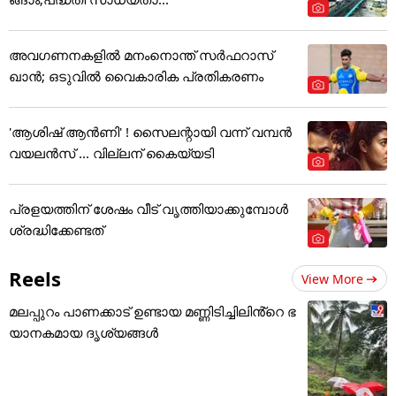
അവഗണനകളില്‍ മനംനൊന്ത് സര്‍ഫറാസ്
ഖാന്‍; ഒടുവില്‍ വൈകാരിക പ്രതികരണം
'ആശിഷ് ആൻണി' ! സൈലന്റായി വന്ന് വമ്പൻ
വയലൻസ് ... വില്ലന് കൈയ്യടി
പ്രളയത്തിന് ശേഷം വീട് വൃത്തിയാക്കുമ്പോൾ
ശ്രദ്ധിക്കേണ്ടത്
Reels
View More
മലപ്പുറം പാണക്കാട് ഉണ്ടായ മണ്ണിടിച്ചിലിൻ്റെ ഭ
യാനകമായ ദൃശ്യങ്ങൾ