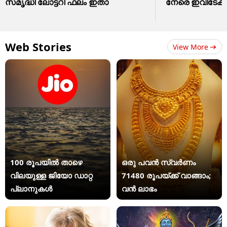
സമൃദ്ധി ലോട്ടറി ഫലം ഇതാ
നേരെ ഇവിടേക്ക് 
Web Stories
View More
100 രൂപയിൽ താഴെ
ഒരു പവൻ സ്വർണം
വിലയുള്ള ജിയോ ഡാറ്റ
71480 രൂപയ്ക്ക് വാങ്ങാം;
പ്ലാനുകൾ
വൻ ലാഭം