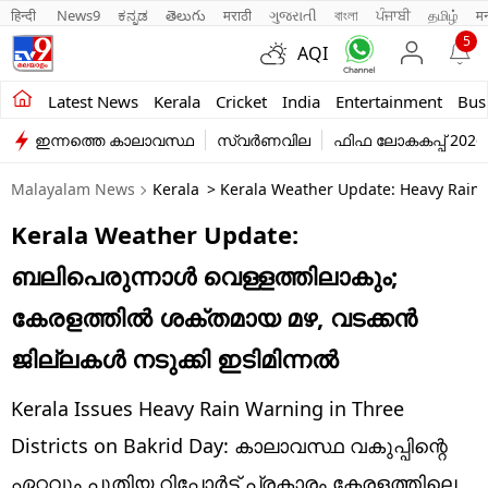
हिन्दी 
News9
ಕನ್ನಡ
తెలుగు
मराठी
ગુજરાતી
বাংলা
ਪੰਜਾਬੀ
தமிழ்
म
5
AQI
Kerala
Latest News
Kerala
Cricket
India
Entertainment
Bus
ഇന്നത്തെ കാലാവസ്ഥ
സ്വർണവില
ഫിഫ ലോകകപ്പ് 2026
India
Malayalam News
Kerala
> Kerala Weather Update: Heavy Rain W
Entertainment
Kerala Weather Update:
Business
ബലിപെരുന്നാള്‍ വെള്ളത്തിലാകും;
Education
കേരളത്തില്‍ ശക്തമായ മഴ, വടക്കന്‍
Sports
ജില്ലകള്‍ നടുക്കി ഇടിമിന്നല്‍
Lifestyle
Kerala Issues Heavy Rain Warning in Three
world
Districts on Bakrid Day: കാലാവസ്ഥ വകുപ്പിന്റെ
ഏറ്റവും പുതിയ റിപ്പോര്‍ട്ട് പ്രകാരം കേരളത്തിലെ