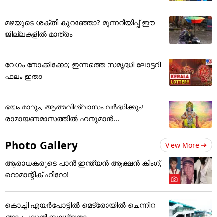
മഴയുടെ ശക്തി കുറഞ്ഞോ? മുന്നറിയിപ്പ് ഈ
ജില്ലകളിൽ മാത്രം
വേഗം നോക്കിക്കോ; ഇന്നത്തെ സമൃദ്ധി ലോട്ടറി
ഫലം ഇതാ
ഭയം മാറും, ആത്മവിശ്വാസം വർദ്ധിക്കും!
രാമായണമാസത്തിൽ ഹനുമാൻ...
Photo Gallery
View More
ആരാധകരുടെ പാൻ ഇന്ത്യൻ ആക്ഷൻ കിംഗ്,
റൊമാന്റിക് ഹീറോ!
കൊച്ചി എയര്‍പോട്ടില്‍ മെട്രോയില്‍ ചെന്നിറ
ങ്ങാം;പദ്ധതി സാധ്യതാ...