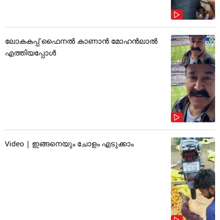
ലോകകപ്പ് ഫൈനൽ കാണാൻ മോഹൻലാൽ
എത്തിയപ്പോൾ
Video | ഇങ്ങനെയും ചോളം എടുക്കാം