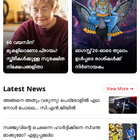
60 വയസിന്
മുകളിലാണോ പ്രായം?
ഓഗസ്റ്റ് 20-ഓടെ തുലാം
സ്ത്രീകള്‍ക്കുള്ള സുരക്ഷിത
ഉൾപ്പടെ രാശികൾക്ക്
നിക്ഷേപങ്ങളിതാ
നിർണായകം
Latest News
View More
അങ്ങനെ അതും വരുന്നു! പെട്രോളിൽ എഥ
നോൾ പോലെ... സി.എൻ.ജിയിൽ
സഞ്ജുവിന്റെ ചെന്നൈ ഹാര്‍ദ്ദിക്കിനെ സ്വന്ത
മാക്കുമോ? എളുപ്പമല്ല