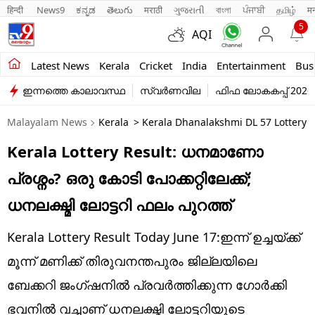
हिन्दी 
News9
ಕನ್ನಡ
తెలుగు
मराठी
ગુજરાતી
বাংলা
ਪੰਜਾਬੀ
தமிழ்
म
5
AQI
Kerala
Latest News
Kerala
Cricket
India
Entertainment
Bus
ഇന്നത്തെ കാലാവസ്ഥ
സ്വർണവില
ഫിഫ ലോകകപ്പ് 2026
India
Malayalam News
Kerala
> Kerala Dhanalakshmi DL 57 Lottery R
Entertainment
Kerala Lottery Result: ധനമാണോ
Business
പ്രശ്നം? ഒരു കോടി പോക്കറ്റിലേക്ക്;
Education
ധനലക്ഷ്മി ലോട്ടറി ഫലം പുറത്ത്
Sports
Kerala Lottery Result Today June 17:ഇന്ന് ഉച്ചയ്ക്ക്
Lifestyle
മൂന്ന് മണിക്ക് തിരുവനന്തപുരം ജില്ലയിലെ
ബേക്കറി ജംഗ്ഷനിൽ പ്രവർത്തിക്കുന്ന ഗോർക്കി
world
ഭവനിൽ വച്ചാണ് ധനലക്ഷ്മി ലോട്ടറിയുടെ