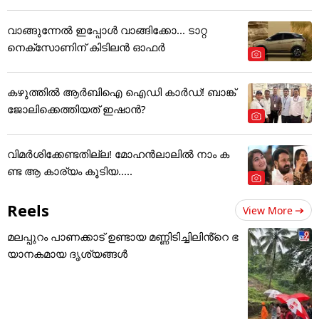
വാങ്ങുന്നേൽ ഇപ്പോൾ വാങ്ങിക്കോ... ടാറ്റ
നെക്സോണിന് കിടിലൻ ഓഫർ
കഴുത്തില്‍ ആര്‍ബിഐ ഐഡി കാര്‍ഡ്! ബാങ്ക്
ജോലിക്കെത്തിയത് ഇഷാന്‍?
വിമർശിക്കേണ്ടതില്ല! മോഹൻലാലിൽ നാം ക
ണ്ട ആ കാര്യം കൂടിയ.....
Reels
View More
മലപ്പുറം പാണക്കാട് ഉണ്ടായ മണ്ണിടിച്ചിലിൻ്റെ ഭ
യാനകമായ ദൃശ്യങ്ങൾ