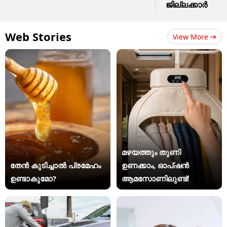
ജില്ലക്കാർ
Web Stories
View More
മഴയത്തും തുണി
തേൻ കുടിച്ചാൽ പ്രമേഹം
ഉണക്കാം, ഓപ്ഷൻ
ഉണ്ടാകുമോ?
ആമസോണിലുണ്ട്!