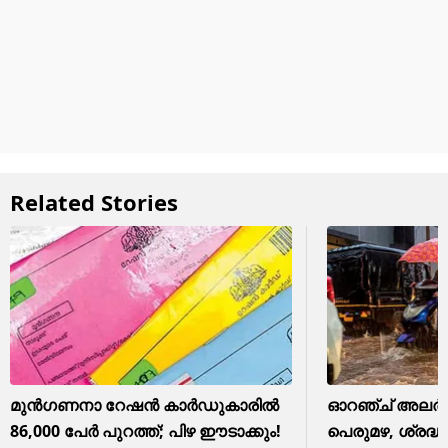
Related Stories
മുൻഗണനാ റേഷൻ കാർഡുകാരിൽ
ഓറഞ്ച് അലർട്ട
86,000 പേർ പുറത്ത്; പിഴ ഈടാക്കും!
പെരുമഴ, ശ്രദ്ധി