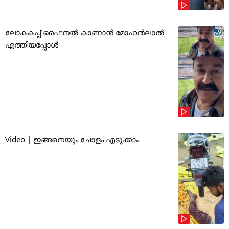
ലോകകപ്പ് ഫൈനൽ കാണാൻ മോഹൻലാൽ
എത്തിയപ്പോൾ
Video | ഇങ്ങനെയും ചോളം എടുക്കാം