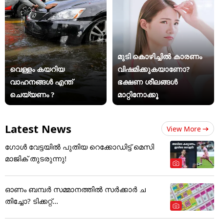
മുടി കൊഴിച്ചിൽ കാരണം
വെള്ളം കയറിയ
വിഷമിക്കുകയാണോ?
വാഹനങ്ങൾ എന്ത്
ഭക്ഷണ ശീലങ്ങൾ
ചെയ്യണം ?
മാറ്റിനോക്കൂ
Latest News
View More
ഗോൾ വേട്ടയിൽ പുതിയ റെക്കോഡിട്ട് ​മെസി
മാജിക് തുടരുന്നു!
ഓണം ബമ്പര്‍ സമ്മാനത്തില്‍ സര്‍ക്കാര്‍ ച
തിച്ചോ? ടിക്കറ്റ്...