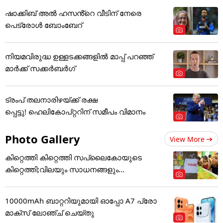
ഷാക്കിബ് അൽ ഹസൻ്റെ വീടിന് നേരെ
പെട്രോൾ ബോംബേറ്
നിയമവിരുദ്ധ ഉള്ളടക്കങ്ങളിൽ മാപ്പ് പറഞ്ഞ്
മാർക്ക് സക്കർബർഗ്
ട്രംപ് തലനാരിഴയ്ക്ക് രക്ഷ
പ്പെട്ടു! ഹെലികോപ്റ്ററിന് സമീപം വിമാനം
Photo Gallery
View More
കിറ്റെത്തി കിറ്റെത്തി സപ്ലൈകോയുടെ
കിറ്റെത്തി;വിലയും സാധനങ്ങളും...
10000mAh ബാറ്ററിയുമായി ഓപ്പോ A7 പ്രോ
മാക്സ് ലോഞ്ച് ചെയ്തു