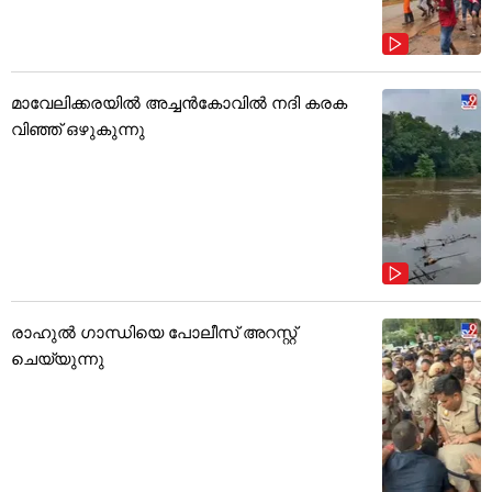
മാവേലിക്കരയിൽ അച്ചൻകോവിൽ നദി കരക
വിഞ്ഞ് ഒഴുകുന്നു
രാഹുൽ ഗാന്ധിയെ പോലീസ് അറസ്റ്റ്
ചെയ്യുന്നു