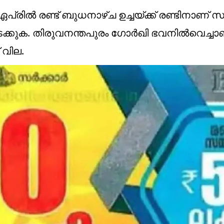
ഏപ്രിൽ രണ്ട് ബുധനാഴ്ച ഉച്ചയ്ക്ക് രണ്ടിനാണ് 
 നടക്കുക. തിരുവനന്തപുരം ഗോർഖി ഭവനിൽവെച്ചാ
് വില.