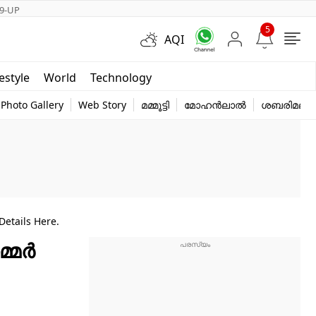
9-UP
5
AQI
Short Videos
festyle
World
Technology
y
Photo Gallery
Web Story
മമ്മൂട്ടി
മോഹൻലാൽ
ശബരിമല
Details Here.
മ്മർ