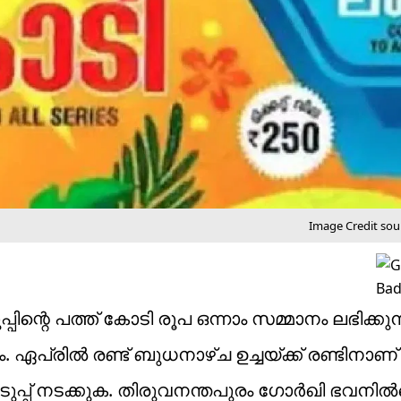
Image Credit sour
പിന്റെ പത്ത് കോടി രൂപ ഒന്നാം സമ്മാനം ലഭിക്കുന
. ഏപ്രിൽ രണ്ട് ബുധനാഴ്ച ഉച്ചയ്ക്ക് രണ്ടിനാണ
ടുപ്പ് നടക്കുക. തിരുവനന്തപുരം ഗോർഖി ഭവനിൽ