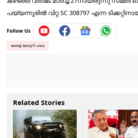
കഴിഞ്ഞ വർഷം മാർച്ച് 27നായിരുന്നു സമ്മർ ബമ്
പയ്യന്നൂരിൽ വിറ്റ SC 308797 എന്ന ടിക്കറ്റിന
Follow Us
കേരള ലോട്ടറി ഫലം
Related Stories