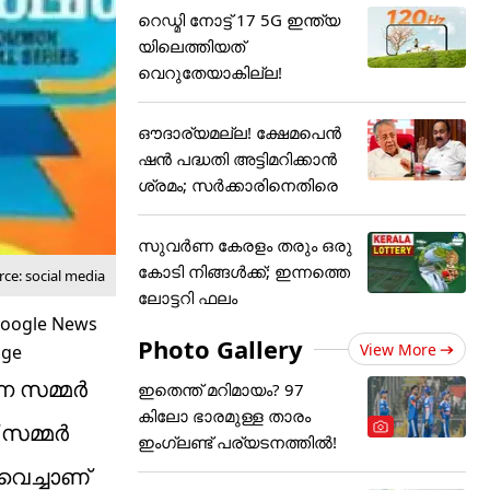
റെഡ്മി നോട്ട് 17 5G ഇന്ത്യ
യിലെത്തിയത്
വെറുതേയാകില്ല!
ഔദാര്യമല്ല! ക്ഷേമപെൻ
ഷൻ പദ്ധതി അട്ടിമറിക്കാൻ
ശ്രമം; സർക്കാരിനെതിരെ
സുവർണ കേരളം തരും ഒരു
കോടി നിങ്ങൾക്ക്; ഇന്നത്തെ
ce: social media
ലോട്ടറി ഫലം
Photo Gallery
View More
്ന സമ്മർ
ഇതെന്ത് മറിമായം? 97
കിലോ ഭാരമുള്ള താരം
് സമ്മർ
ഇംഗ്ലണ്ട് പര്യടനത്തില്‍!
വെച്ചാണ്