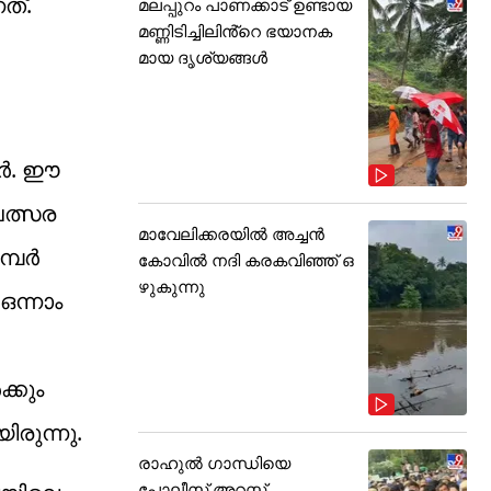
ത്.
മലപ്പുറം പാണക്കാട് ഉണ്ടായ
മണ്ണിടിച്ചിലിൻ്റെ ഭയാനക
മായ ദൃശ്യങ്ങൾ
പർ. ഈ
വത്സര
മാവേലിക്കരയിൽ അച്ചൻ
മ്പർ
കോവിൽ നദി കരകവിഞ്ഞ് ഒ
ഴുകുന്നു
ഒന്നാം
്കും
ിരുന്നു.
രാഹുൽ ഗാന്ധിയെ
പോലീസ് അറസ്റ്റ്