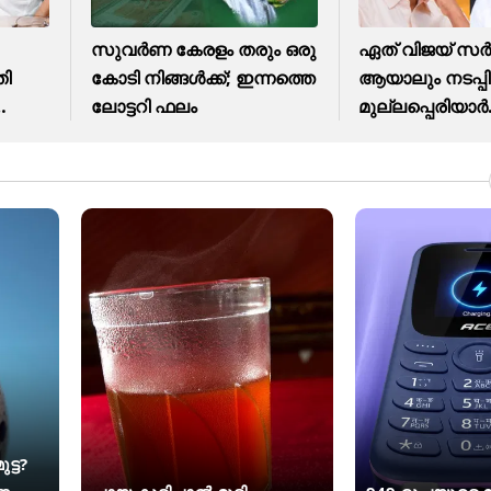
സുവർണ കേരളം തരും ഒരു
ഏത് വിജയ് സർ
തി
കോടി നിങ്ങൾക്ക്; ഇന്നത്തെ
ആയാലും നടപ്പി
ലോട്ടറി ഫലം
മുല്ലപ്പെരിയാർ
ജലനിരപ്പ്...
്ട?