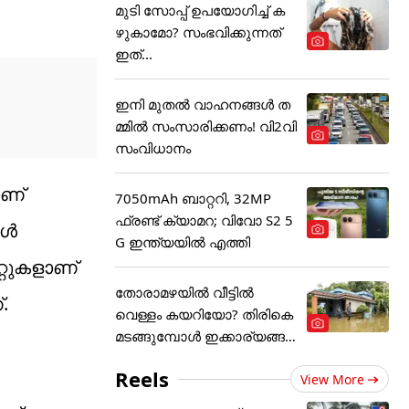
മുടി സോപ്പ് ഉപയോഗിച്ച് ക
ഴുകാമോ? സംഭവിക്കുന്നത്
ഇത്...
ഇനി മുതൽ വാഹനങ്ങൾ ത
മ്മിൽ സംസാരിക്കണം! വി2വി
സംവിധാനം
ാണ്
7050mAh ബാറ്ററി, 32MP
ഫ്രണ്ട് ക്യാമറ; വിവോ S2 5
കൾ
G ഇന്ത്യയിൽ എത്തി
റ്റുകളാണ്
തോരാമഴയിൽ വീട്ടിൽ
.
വെള്ളം കയറിയോ? തിരികെ
മടങ്ങുമ്പോൾ ഇക്കാര്യങ്ങ
ൾ
Reels
View More