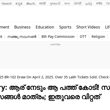
News9
ಕನ್ನಡ
తెలుగు
मराठी
ગુજરાતી
বাংলা
ਪੰਜਾਬੀ
தமிழ்
मनी9
TV
Lifestyle
Religion
nment
Business
Education
Sports
Short Videos
Li
world
Web Stor
26
സഞ്ജു സാംസൺ
8th Pay Commission
OTT
Religion
Technology
Photo
 BR-102 Draw On April 2, 2025. Over 35 Lakh Tickets Sold. Check 
y: ആര് നേടും ആ പത്ത് കോടി! സ
സങ്ങൾ മാത്രം; ഇതുവരെ വിറ്റത്