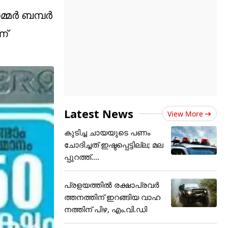
സമ്മർ ബമ്പർ
ണ്
Latest News
View More
കുടിച്ച ചായയുടെ പണം
ചോദിച്ചത് ഇഷ്ടപ്പെട്ടില്ല; മല
പ്പുറത്ത്....
പ്രളയത്തിൽ രക്ഷാപ്രവർ
ത്തനത്തിന് ഇറങ്ങിയ വാഹ
നത്തിന് പിഴ, എം.വി.ഡി