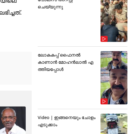
്ലയിലെ
ചെയ്യുന്നു
ഭിച്ചത്.
ലോകകപ്പ് ഫൈനൽ
കാണാൻ മോഹൻലാൽ എ
ത്തിയപ്പോൾ
Video | ഇങ്ങനെയും ചോളം
എടുക്കാം