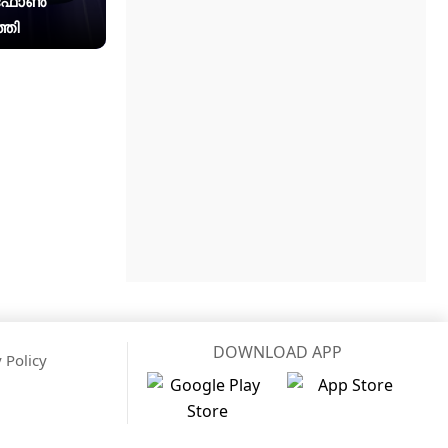
 ഫോൺ
്തി
DOWNLOAD APP
 Policy