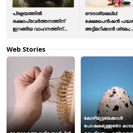
പ്രളയത്തിൽ
ഔദാര്യമല്ല!
രക്ഷാപ്രവർത്തനത്തിന്
ക്ഷേമപെൻഷൻ പദ്ധ
ഇറങ്ങിയ വാഹനത്തിന്
അട്ടിമറിക്കാൻ ശ്രമം;
പിഴ, എം.വി.ഡി
സർക്കാരിനെതിരെ
Web Stories
കോഴിമുട്ടയേക്കാൾ
പോഷകമുള്ളതോ കാടമുട