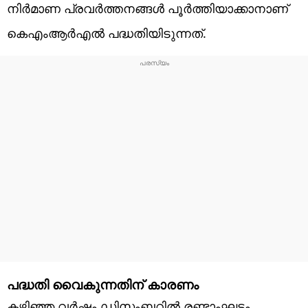
നിർമാണ പ്രവർത്തനങ്ങൾ പൂർത്തിയാക്കാനാണ്
കെഎംആർഎൽ പദ്ധതിയിടുന്നത്.
പദ്ധതി വൈകുന്നതിന് കാരണം
കഴിഞ്ഞ വർഷം ഡിസംബറിൽ രണ്ടാംഘട്ടം