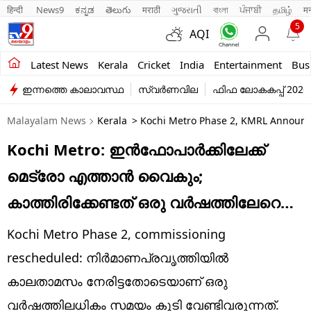
हिन्दी 
News9
ಕನ್ನಡ
తెలుగు
मराठी
ગુજરાતી
বাংলা
ਪੰਜਾਬੀ
தமிழ்
म
5
AQI
Kerala
Latest News
Kerala
Cricket
India
Entertainment
Bus
ഇന്നത്തെ കാലാവസ്ഥ
സ്വർണവില
ഫിഫ ലോകകപ്പ് 2026
India
Malayalam News
Kerala
> Kochi Metro Phase 2, KMRL Announc
Entertainment
Kochi Metro: ഇൻഫോപാർക്കിലേക്ക്
Business
മെട്രോ എത്താൻ വൈകും;
Education
കാത്തിരിക്കേണ്ടത് ഒരു വർഷത്തിലേറെ…
Sports
Kochi Metro Phase 2, commissioning
Lifestyle
rescheduled: നിർമാണപ്രവൃത്തിയിൽ
കാലതാമസം നേരിട്ടതോടെയാണ് ഒരു
world
വർഷത്തിലധികം സമയം കൂടി വേണ്ടിവരുന്നത്.