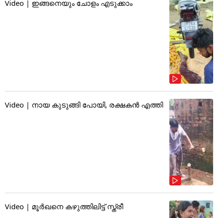
Video | ഇങ്ങനെയും ചോളം എടുക്കാം
Video | നായ കുടുങ്ങി പോയി, രക്ഷകൻ എത്തി
Video | മൂർഖനെ കഴുത്തിലിട്ട് സ്ത്രീ