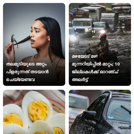
മഴയോട് മഴ!
തലമുടിയുടെ അറ്റം
മുന്നറിയിപ്പില്‍ മാറ്റം; 10
പിളരുന്നത് തടയാൻ
ജില്ലകള്‍ക്ക് ഓറഞ്ച്
ചെയ്യേണ്ടവ
അലര്‍ട്ട്‌