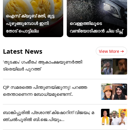
ഐസ് ക്യൂബ് മതി, മുട്ട
പുഴുങ്ങുമ്പോൾ ഇനി
വെള്ളത്തിലൂടെ
തോട് പൊട്ടില്ല
വണ്ടിയോടിക്കാൻ ചില ടിപ്സ്
Latest News
View More
'തുടക്കം' ഗംഭീരം! ആകാംക്ഷയുണർത്തി
ട്രെയിലർ പുറത്ത്
CJP സമരത്തെ പിന്തുണയ്ക്കുന്നു! പറഞ്ഞ
തെന്താണെന്ന ബോധ്യമുണ്ടെന്ന്..
ബാങ്കിപ്പൂരിൽ പ്രശാന്ത് കിഷോറിന് വിജയം; മ
ഞ്ചൽപൂരിൽ ബി.ജെ.പിയും...