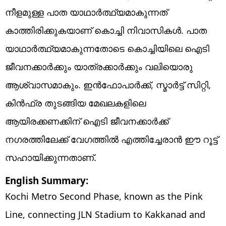
നീളമുള്ള പാത യാഥാർത്ഥ്യമാകുന്നത്
കാത്തിരിക്കുകയാണ് കൊച്ചി നിവാസികൾ. പാത
യാഥാർത്ഥ്യമാകുന്നതോടെ കൊച്ചിയിലെ ഐടി
ജീവനക്കാർക്കും യാത്രക്കാർക്കും വലിയൊരു
ആശ്വാസമാകും. ഇൻഫോപാർക്ക്, സ്മാർട്ട് സിറ്റി,
കിൻഫ്ര തുടങ്ങിയ മേഖലകളിലെ
ആയിരക്കണക്കിന് ഐടി ജീവനക്കാർക്ക്
നഗരത്തിലേക്ക് വേഗത്തിൽ എത്തിച്ചേരാൻ ഈ റൂട്ട്
സഹായിക്കുന്നതാണ്.
English Summary:
Kochi Metro Second Phase, known as the Pink
Line, connecting JLN Stadium to Kakkanad and