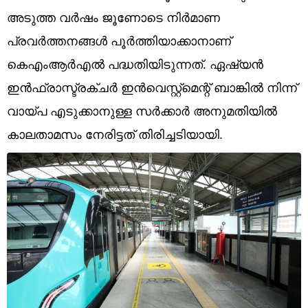
Technology
അടുത്ത വർഷം ജൂണോടെ നിർമാണ
Religion
പ്രവർത്തനങ്ങൾ പൂർത്തിയാക്കാനാണ്
കെഎംആർഎൽ പദ്ധതിയിടുന്നത്. ഏഷ്യൻ
Web Story
ഇൻഫ്രാസ്ട്രക്ചർ ഇൻവെസ്റ്റ്മെന്റ് ബാങ്കിൽ നിന്ന്
Photo
വായ്പ എടുക്കാനുള്ള സർക്കാർ അനുമതിയിൽ
Short Videos
കാലതാമസം നേരിട്ടത് തിരിച്ചടിയായി.