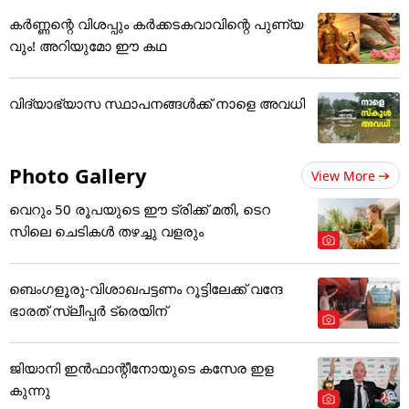
കർണ്ണന്റെ വിശപ്പും കർക്കടകവാവിന്റെ പുണ്യ
വും! അറിയുമോ ഈ കഥ
വിദ്യാഭ്യാസ സ്ഥാപനങ്ങൾക്ക് നാളെ അ‌വധി
Photo Gallery
View More
വെറും 50 രൂപയുടെ ഈ ട്രിക്ക് മതി, ടെറ
സിലെ ചെടികൾ തഴച്ചു വളരും
ബെംഗളൂരു-വിശാഖപട്ടണം റൂട്ടിലേക്ക് വന്ദേ
ഭാരത് സ്ലീപ്പര്‍ ട്രെയിന്
ജിയാനി ഇൻഫാന്റീനോയുടെ കസേര ഇള
കുന്നു