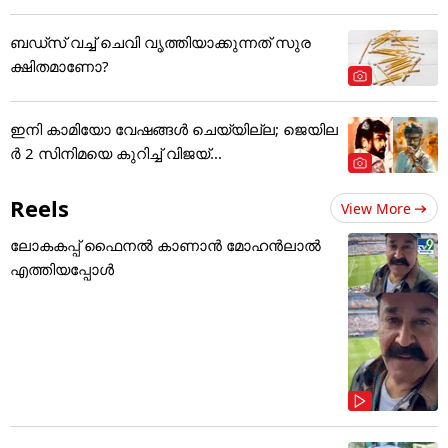
ബഡ്‌സ് വച്ച് ചെവി വൃത്തിയാക്കുന്നത് സുര
ക്ഷിതമാണോ?
ഇനി കാമിയോ വേഷങ്ങൾ ചെയ്യില്ല; ജെയില
ർ 2 സിനിമയെ കുറിച്ച് വിജയ്...
Reels
View More
ലോകകപ്പ് ഫൈനൽ കാണാൻ മോഹൻലാൽ
എത്തിയപ്പോൾ