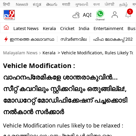
हिन्दी 
News9
ಕನ್ನಡ
తెలుగు
मराठी
ગુજરાતી
বাংলা
ਪੰਜਾਬੀ
தமிழ்
म
5
AQI
Kerala
Latest News
Kerala
Cricket
India
Entertainment
Bus
ഇന്നത്തെ കാലാവസ്ഥ
സ്വർണവില
ഫിഫ ലോകകപ്പ് 2026
India
Malayalam News
Kerala
> Vehicle Modification, Rules Likely T
Entertainment
Vehicle Modification :
Business
വാഹനപ്രേമികളേ ശാന്തരാകുവിന്‍…
Education
സീറ്റ് കവറിലും സ്റ്റിക്കറിലും ഒതുങ്ങില്ല!,
Sports
മോഡറേറ്റ് മോഡിഫിക്കേഷന് പച്ചക്കൊടി
Lifestyle
നല്‍കാന്‍ സര്‍ക്കാര്‍
world
Vehicle Modification rules likely to be relaxed :
കേരളത്തിലെ വാഹനപ്രേമികള്‍ക്കിതാ ഒരു