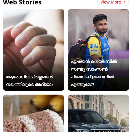
Web Stories
View More
ഏഷ്യന്‍ ഗെയിംസില്‍
സഞ്ജു സാംസണ്‍
ആരോഗ്യ പ്രശ്നങ്ങൾ
പ്ലേയിങ് ഇലവനില്‍
നഖത്തിലൂടെ അറിയാം
എത്തുമോ?