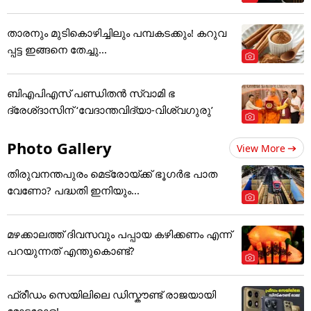
താരനും മുടികൊഴിച്ചിലും പമ്പകടക്കും! കറുവ
പ്പട്ട ഇങ്ങനെ തേച്ചു...
ബിഎപിഎസ് പണ്ഡിതൻ സ്വാമി ഭ
ദ്രേശ്ദാസിന് ‘വേദാന്തവിദ്യാ-വിശ്വഗുരു’
Photo Gallery
View More
തിരുവനന്തപുരം മെട്രോയ്ക്ക് ഭൂഗര്‍ഭ പാത
വേണോ? പദ്ധതി ഇനിയും...
മഴക്കാലത്ത് ദിവസവും പപ്പായ കഴിക്കണം എന്ന്
പറയുന്നത് എന്തുകൊണ്ട്?
ഫ്രീഡം സെയിലിലെ ഡിസ്കൗണ്ട് രാജയായി
മോട്ടറോള!