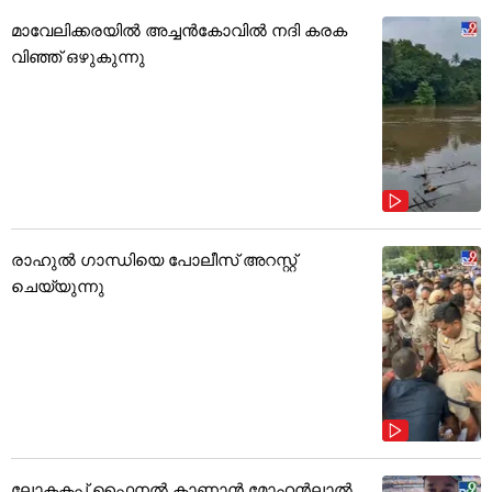
മാവേലിക്കരയിൽ അച്ചൻകോവിൽ നദി കരക
വിഞ്ഞ് ഒഴുകുന്നു
രാഹുൽ ഗാന്ധിയെ പോലീസ് അറസ്റ്റ്
ചെയ്യുന്നു
ലോകകപ്പ് ഫൈനൽ കാണാൻ മോഹൻലാൽ