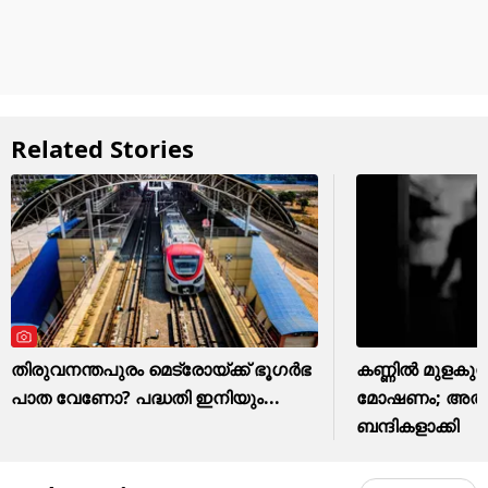
Related Stories
തിരുവനന്തപുരം മെട്രോയ്ക്ക് ഭൂഗര്‍ഭ
കണ്ണിൽ മുളകുസ്
പാത വേണോ? പദ്ധതി ഇനിയും...
മോഷണം; അതിഥ
ബന്ദികളാക്കി