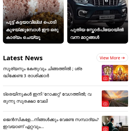
പുട്ട് കട്ടയാവില്ല! പൊടി
കുഴയ്ക്കുമ്പോൾ ഈ ഒരു
പുതിയ സ്കോർപിയോയിൽ
കാര്യം ചെയ്യൂ
വന്ന മാറ്റങ്ങൾ
Latest News
View More
സൂര്യനും കേതുവും ചിങ്ങത്തിൽ ; ശ്ര
ദ്ധിക്കേണ്ട 3 രാശിക്കാർ
ട്രെയിനുകൾ ഇനി 'റോക്കറ്റ്' വേഗത്തിൽ; വ
രുന്നു സുരക്ഷാ വേലി
ജെന്‍സികളേ...നിങ്ങള്‍ക്കും വേണ്ടേ സമ്പാദ്യം?
ഇവയാണ് ഏറ്റവും...