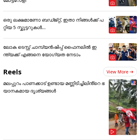
ഒരു ലക്ഷമാണോ ബഡ്ജ്റ്റ്, ഇതാ നിങ്ങൾക്ക് പ
റ്റിയ 5 സ്കൂട്ടറുകൾ...
ലോക ടെസ്റ്റ് ചാമ്പ്യൻഷിപ്പ് ഫൈനലിൽ ഇ
ന്ത്യക്ക് എങ്ങനെ യോഗ്യത നേടാം
Reels
View More
മലപ്പുറം പാണക്കാട് ഉണ്ടായ മണ്ണിടിച്ചിലിൻ്റെ ഭ
യാനകമായ ദൃശ്യങ്ങൾ