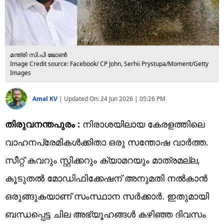
മന്ത്രി സി.പി ജോണ്‍
Image Credit source: Facebook/ CP John, Serhii Prystupa/Moment/Getty
Images
Amal KV
|
Updated On:
24 Jun 2026 | 05:26 PM
തിരുവനന്തപുരം :
നിരാശയിലായ കേരളത്തിലെ
വാഹനപ്രേമികള്‍ക്കിതാ ഒരു സന്തോഷ വാര്‍ത്ത.
സീറ്റ് കവറും സ്റ്റിക്കറും ക്യാമറയും മാത്രമല്ല,
കൂടുതല്‍ മോഡിഫിക്കേഷന് അനുമതി നല്‍കാന്‍
ഒരുങ്ങുകയാണ് സംസ്ഥാന സര്‍ക്കാര്‍. ഇതുമായി
ബന്ധപ്പെട്ട ചില അഭ്യൂഹങ്ങള്‍ കഴിഞ്ഞ ദിവസം