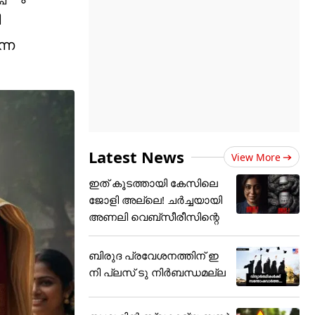
ി
നെ
Latest News
View More
ഇത് കൂടത്തായി കേസിലെ
ജോളി അല്ലെ! ചർച്ചയായി
അണലി വെബ്സീരീസിന്റെ
ബിരുദ പ്രവേശനത്തിന് ഇ
നി പ്ലസ് ടു നിർബന്ധമല്ല