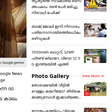
തൃശൂരിൽ സ്വകാര്യ ബസ്
അപകടം: രണ്ട് പേർ മരിച്ചു,
നിരവധി പേർക്ക്
ബാങ്ക് ജോലി ഇനി നിസാരം;
പതിനൊന്നായിരത്തിലധികം
ഒഴിവുകൾ
7050mAh ബാറ്ററി, 32MP
ഫ്രണ്ട് ക്യാമറ; വിവോ S2 5
e: Google gemini
G ഇന്ത്യയിൽ എത്തി
Photo Gallery
View More
തോരാമഴയിൽ വീട്ടിൽ
്നെ ദാ
വെള്ളം കയറിയോ? തിരികെ
മടങ്ങുമ്പോൾ ഇക്കാര്യങ്ങ
െ കാലം
ൾ
ഈന്തപ്പഴത്തിലും വ്യാജ