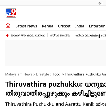
हिन्दी 
Kerala
Business
Latest News
Kerala
Cricket
India
Entertai
India
Education
ഇന്നത്തെ കാലാവസ്ഥ
സ്വർണവില
ഫിഫ ലോകകപ്പ് 20
Entertainment
Sports
Malayalam News
Lifestyle
Food
> Thiruvathira Puzhukku An
Temples
Thiruvathira puzhukku: ധനുമാ
തിരുവാതിരപ്പുഴുക്കും കഴിച്ചിട്ടുണ
Thiruvathira Puzhukku and Aarattu Kanji: തി