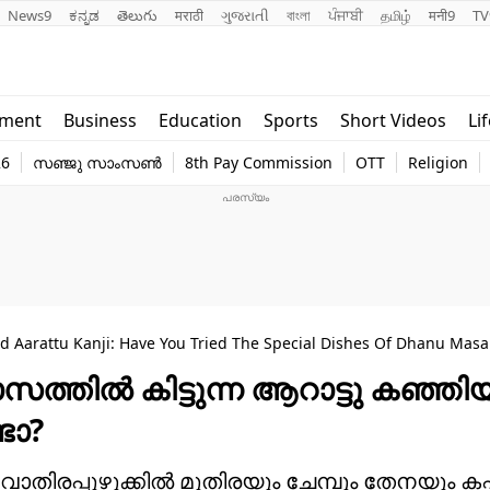
News9
ಕನ್ನಡ
తెలుగు
मराठी
ગુજરાતી
বাংলা
ਪੰਜਾਬੀ
தமிழ்
मनी9
TV
Lifestyle
Religion
nment
Business
Education
Sports
Short Videos
Li
world
Web Stor
26
സഞ്ജു സാംസൺ
8th Pay Commission
OTT
Religion
Technology
Photo
d Aarattu Kanji: Have You Tried The Special Dishes Of Dhanu Mas
സത്തിൽ കിട്ടുന്ന ആറാട്ടു കഞ്ഞി
്ടോ?
രുവാതിരപ്പുഴുക്കിൽ മുതിരയും ചേമ്പും തേനയും കപ