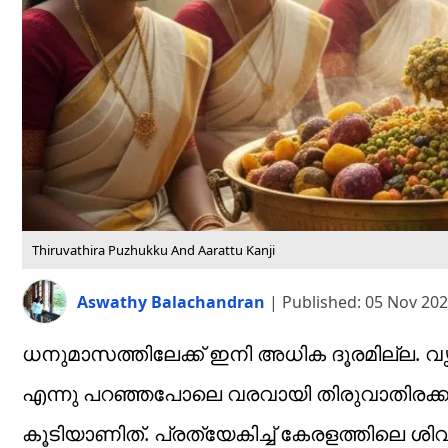
Thiruvathira Puzhukku And Aarattu Kanji
Aswathy Balachandran
|
Published:
05 Nov 202
ധനുമാസത്തിലേക്ക് ഇനി അധിക ദൂരമില്ല. വൃശ്
എന്നു പറഞ്ഞപോലെ വരവായി തിരുവാതിരക്കാല
കൂടിയാണിത്. പ്രത്യേകിച്ച് കേരളത്തിലെ ശിവ