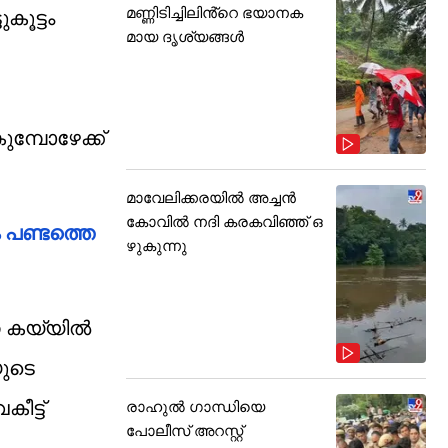
മണ്ണിടിച്ചിലിൻ്റെ ഭയാനക
കൂട്ടം
മായ ദൃശ്യങ്ങൾ
ുമ്പോഴേക്ക്
മാവേലിക്കരയിൽ അച്ചൻ
കോവിൽ നദി കരകവിഞ്ഞ് ഒ
പണ്ടത്തെ
ഴുകുന്നു
നെ കയ്യിൽ
യുടെ
ീട്ട്
രാഹുൽ ഗാന്ധിയെ
പോലീസ് അറസ്റ്റ്