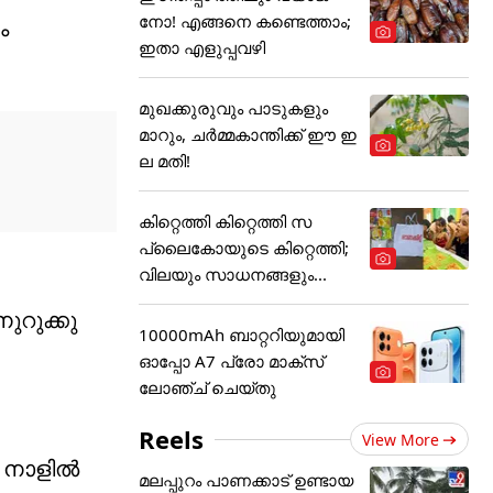
നോ! എങ്ങനെ കണ്ടെത്താം;
ം
ഇതാ എളുപ്പവഴി
മുഖക്കുരുവും പാടുകളും
മാറും, ചർമ്മകാന്തിക്ക് ഈ ഇ
ല മതി!
കിറ്റെത്തി കിറ്റെത്തി സ
പ്ലൈകോയുടെ കിറ്റെത്തി;
വിലയും സാധനങ്ങളും...
റുക്കു ​
10000mAh ബാറ്ററിയുമായി
ഓപ്പോ A7 പ്രോ മാക്സ്
ലോഞ്ച് ചെയ്തു
Reels
View More
ം നാളിൽ
മലപ്പുറം പാണക്കാട് ഉണ്ടായ