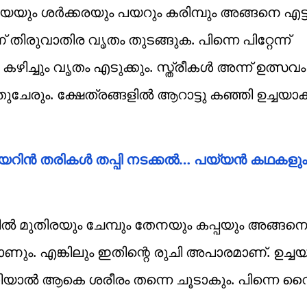
കായയും ശർക്കരയും പയറും കരിമ്പും അങ്ങനെ എട്ടു
തിരുവാതിര വൃതം തുടങ്ങുക. പിന്നെ പിറ്റേന്ന്
ിച്ചും വൃതം എടുക്കും. സ്ത്രീകൾ അന്ന് ഉത്സവം
്തുചേരും. ക്ഷേത്രങ്ങളിൽ ആറാട്ടു കഞ്ഞി ഉച്ചയാക
യറിൻ തരികൾ തപ്പി നടക്കൽ… പയ്യൻ കഥകളും 
ഴുക്കിൽ മുതിരയും ചേമ്പും തേനയും കപ്പയും അങ്ങ
ാണും. എങ്കിലും ഇതിന്റെ രുചി അപാരമാണ്. ഉച്ച
തിയാൽ ആകെ ശരീരം തന്നെ ചൂടാകും. പിന്നെ വൈക