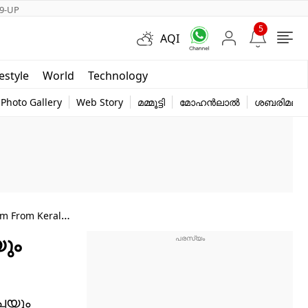
9-UP
5
AQI
Short Videos
festyle
World
Technology
y
Photo Gallery
Web Story
മമ്മൂട്ടി
മോഹൻലാൽ
ശബരിമല
am From Kerala
യും
്പയും