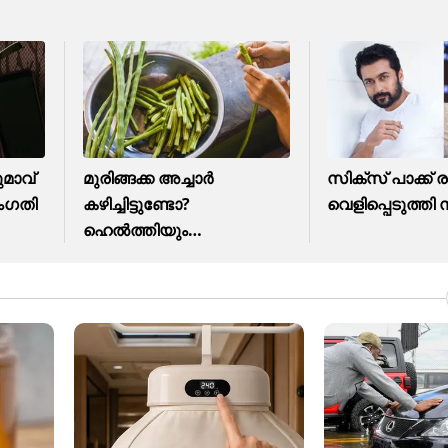
ുമാവ്
മുരിങ്ങക്ക അച്ചാർ
സിക്‌സ് പാക്ക
സംഗതി
കഴിച്ചിട്ടുണ്ടോ?
വെളിപ്പെടുത്തി
ഹെൽത്തിയും
ടേസ്റ്റിയുമാണേ....