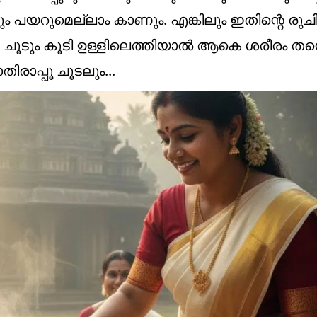
ം പയറുമെല്ലാം കാണും. എങ്കിലും ഇതിന്റെ രുച
ചൂടും കൂടി ഉള്ളിലെത്തിയാൽ ആകെ ശരീരം തന്
ിരാപ്പൂ ചൂടലും...