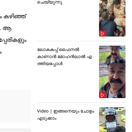
ചെയ്യുന്നു
 കഴിഞ്ഞ്
ം. ആ
പേരികളും
ലോകകപ്പ് ഫൈനൽ
ം
കാണാൻ മോഹൻലാൽ എ
ത്തിയപ്പോൾ
Video | ഇങ്ങനെയും ചോളം
എടുക്കാം