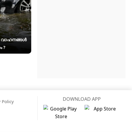
യ വാഹനങ്ങൾ
ം ?
DOWNLOAD APP
 Policy