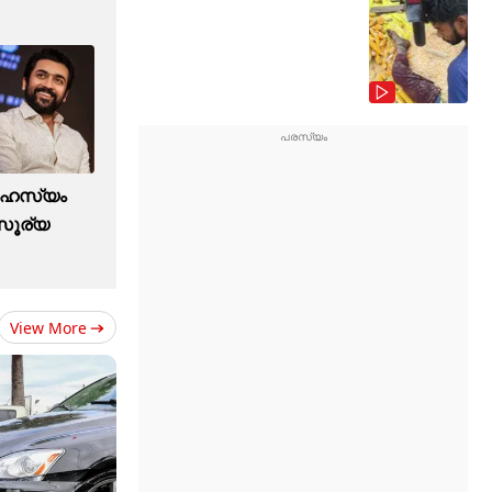
് രഹസ്യം
 സൂര്യ
View More