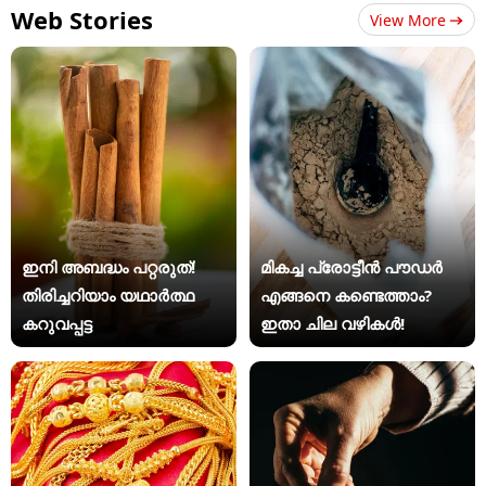
Web Stories
View More
ഇനി അബദ്ധം പറ്റരുത്!
മികച്ച പ്രോട്ടീൻ പൗഡർ
തിരിച്ചറിയാം യഥാര്‍ത്ഥ
എങ്ങനെ കണ്ടെത്താം?
കറുവപ്പട്ട
ഇതാ ചില വഴികൾ!