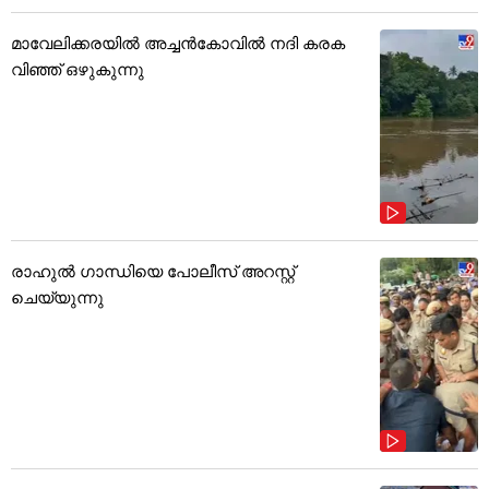
മാവേലിക്കരയിൽ അച്ചൻകോവിൽ നദി കരക
വിഞ്ഞ് ഒഴുകുന്നു
രാഹുൽ ഗാന്ധിയെ പോലീസ് അറസ്റ്റ്
ചെയ്യുന്നു