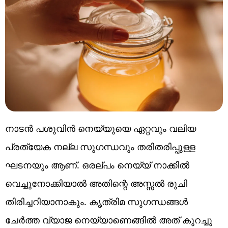
നാടൻ പശുവിൻ നെയ്യുയെ ഏറ്റവും വലിയ
പ്രത്യേക നല്ല സുഗന്ധവും തരിതരിപ്പുള്ള
ഘടനയും ആണ്. ഒരല്പം നെയ്യ് നാക്കിൽ
വെച്ചുനോക്കിയാൽ അതിന്റെ അസ്സൽ രുചി
തിരിച്ചറിയാനാകും. കൃത്രിമ സുഗന്ധങ്ങൾ
ചേർത്ത വ്യാജ നെയ്യാണെങ്ങിൽ അത് കുറച്ചു