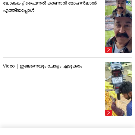
ലോകകപ്പ് ഫൈനൽ കാണാൻ മോഹൻലാൽ
എത്തിയപ്പോൾ
Video | ഇങ്ങനെയും ചോളം എടുക്കാം