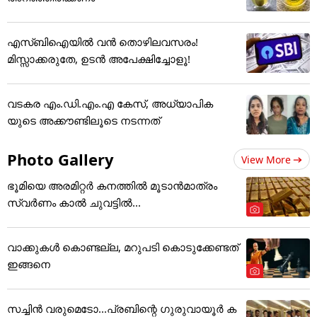
എസ്ബിഐയിൽ വൻ തൊഴിലവസരം!
മിസ്സാക്കരുതേ, ഉടൻ അപേക്ഷിച്ചോളൂ!
വടകര എം.ഡി.എം.എ കേസ്, അധ്യാപിക
യുടെ അക്കൗണ്ടിലൂടെ നടന്നത്
Photo Gallery
View More
ഭൂമിയെ അരമിറ്റർ കനത്തിൽ മൂടാൻമാത്രം
സ്വർണം കാൽ ചുവട്ടിൽ...
വാക്കുകൾ കൊണ്ടല്ല, മറുപടി കൊടുക്കേണ്ടത്
ഇങ്ങനെ
സച്ചിന്‍ വരുമെടോ...പ്രബിന്റെ ഗുരുവായൂര്‍ ക