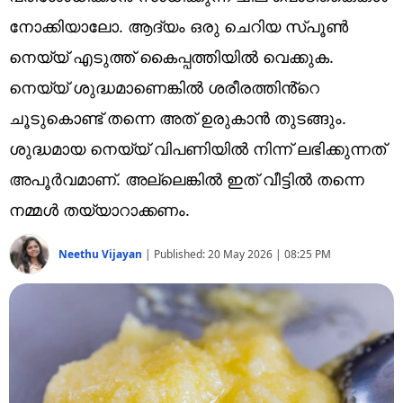
Technology
നോക്കിയാലോ. ആദ്യം ഒരു ചെറിയ സ്പൂൺ
Religion
നെയ്യ് എടുത്ത് കൈപ്പത്തിയിൽ വെക്കുക.
നെയ്യ് ശുദ്ധമാണെങ്കിൽ ശരീരത്തിൻ്റെ
Web Story
ചൂടുകൊണ്ട് തന്നെ അത് ഉരുകാൻ തുടങ്ങും.
Photo
ശുദ്ധമായ നെയ്യ് വിപണിയിൽ നിന്ന് ലഭിക്കുന്നത്
Short Videos
അപൂർവമാണ്. അല്ലെങ്കിൽ ഇത് വീട്ടിൽ തന്നെ
നമ്മൾ തയ്യാറാക്കണം.
Neethu Vijayan
|
Published:
20 May 2026 | 08:25 PM