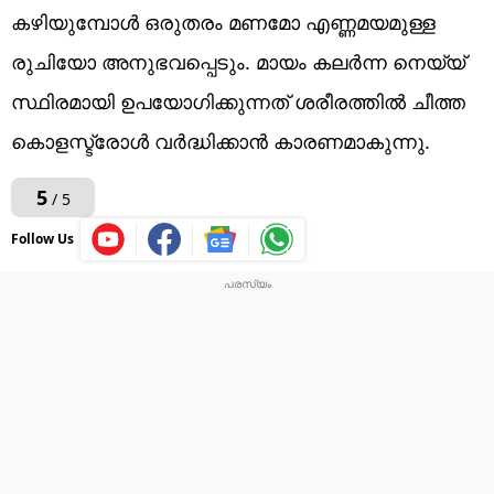
കഴിയുമ്പോൾ ഒരുതരം മണമോ എണ്ണമയമുള്ള
രുചിയോ അനുഭവപ്പെടും. മായം കലർന്ന നെയ്യ്
സ്ഥിരമായി ഉപയോഗിക്കുന്നത് ശരീരത്തിൽ ചീത്ത
കൊളസ്ട്രോൾ വർദ്ധിക്കാൻ കാരണമാകുന്നു.
5
/ 5
Follow Us