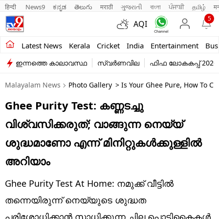
हिन्दी 
News9
ಕನ್ನಡ
తెలుగు
मराठी
ગુજરાતી
বাংলা
ਪੰਜਾਬੀ
தமிழ்
म
5
AQI
Kerala
Latest News
Kerala
Cricket
India
Entertainment
Bus
ഇന്നത്തെ കാലാവസ്ഥ
സ്വർണവില
ഫിഫ ലോകകപ്പ് 2026
India
Malayalam News
Photo Gallery
> Is Your Ghee Pure, How To Ch
Entertainment
Ghee Purity Test: കണ്ണടച്ചു
Business
വിശ്വസിക്കരുത്; വാങ്ങുന്ന നെയ്യ്
Education
ശുദ്ധമാണോ എന്ന് മിനിറ്റുകൾക്കുള്ളിൽ
Sports
അറിയാം
Lifestyle
Ghee Purity Test At Home: നമുക്ക് വീട്ടിൽ
world
തന്നെയിരുന്ന് നെയ്യുടെ ശുദ്ധത
പരിശോധിക്കാൻ സാധിക്കുന്ന ചില പൊടികൈകൾ