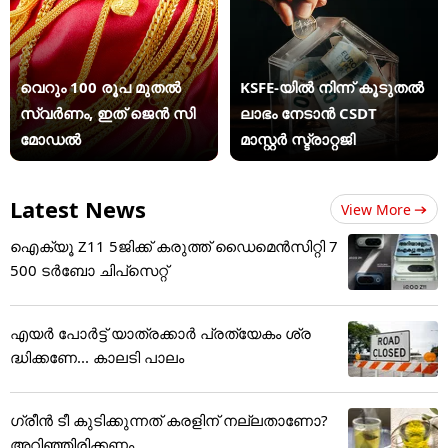
വെറും 100 രൂപ മുതല്‍
KSFE-യില്‍ നിന്ന് കൂടുതല്‍
സ്വർണം, ഇത് ജെൻ സി
ലാഭം നേടാന്‍ CSDT
മോഡൽ
മാസ്റ്റര്‍ സ്ട്രാറ്റജി
Latest News
View More
ഐക്യൂ Z11 5ജിക്ക് കരുത്ത് ഡൈമെൻസിറ്റി 7
500 ടർബോ ചിപ്‌സെറ്റ്
എയർ പോർട്ട് യാത്രക്കാർ പ്രത്യേകം ശ്ര
ദ്ധിക്കണേ... കാലടി പാലം
ഗ്രീൻ ടീ കുടിക്കുന്നത് കരളിന് നല്ലതാണോ?
അറിഞ്ഞിരിക്കണം