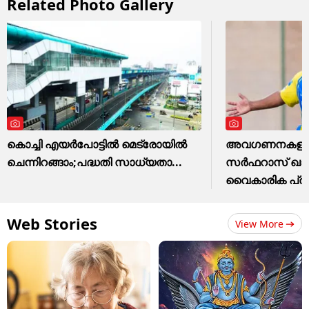
Related Photo Gallery
കൊച്ചി എയര്‍പോട്ടില്‍ മെട്രോയില്‍
അവഗണനകളില്‍
ചെന്നിറങ്ങാം;പദ്ധതി സാധ്യതാ...
സര്‍ഫറാസ് ഖാന്
വൈകാരിക പ്
Web Stories
View More