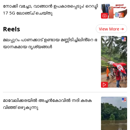
നോക്കി വച്ചോ, വാങ്ങാൻ ഉപകാരപ്പെടും! റെഡ്മി
17 5G ലോഞ്ച് ചെയ്തു
Reels
View More
മലപ്പുറം പാണക്കാട് ഉണ്ടായ മണ്ണിടിച്ചിലിൻ്റെ ഭ
യാനകമായ ദൃശ്യങ്ങൾ
മാവേലിക്കരയിൽ അച്ചൻകോവിൽ നദി കരക
വിഞ്ഞ് ഒഴുകുന്നു