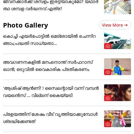
ജീവനക്കാർക്ക് ശമ്പളം ഇരട്ടിയാകുമോ? യഥാർ
ത്ഥ ശമ്പള വർദ്ധനവ് എത്ര?
Photo Gallery
View More
കൊച്ചി എയര്‍പോട്ടില്‍ മെട്രോയില്‍ ചെന്നിറ
ങ്ങാം;പദ്ധതി സാധ്യതാ...
അവഗണനകളില്‍ മനംനൊന്ത് സര്‍ഫറാസ്
ഖാന്‍; ഒടുവില്‍ വൈകാരിക പ്രതികരണം
'ആശിഷ് ആൻണി' ! സൈലന്റായി വന്ന് വമ്പൻ
വയലൻസ് ... വില്ലന് കൈയ്യടി
പ്രളയത്തിന് ശേഷം വീട് വൃത്തിയാക്കുമ്പോൾ
ശ്രദ്ധിക്കേണ്ടത്