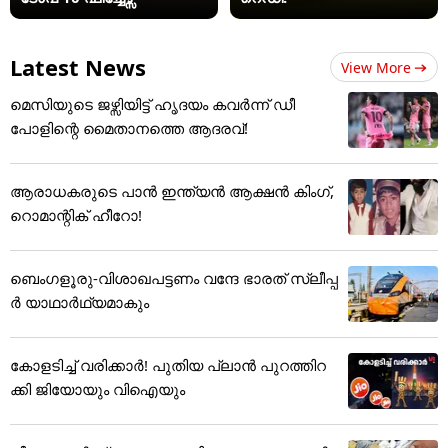
Latest News
View More
മെസിയുടെ ജഴ്സിയിട്ട് ഹൃദയം കവർന്ന് ഡീ
പോളിന്റെ ​മൈതാനത്തെ ആദരവ്!
ആരാധകരുടെ പാൻ ഇന്ത്യൻ ആക്ഷൻ കിംഗ്,
റൊമാന്റിക് ഹീറോ!
ബെംഗളൂരു-വിശാഖപട്ടണം വന്ദേ ഭാരത് സ്ലീപ്പ
ര്‍ യാഥാര്‍ഥ്യമാകും
കോളടിച്ച് വരിക്കാർ! പുതിയ പ്ലാൻ പുറത്തിറ
ക്കി ജിയോയും വിഐയും