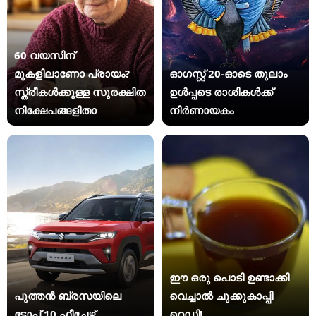
60 വയസിന്
മുകളിലാണോ പ്രായം?
ഓഗസ്റ്റ് 20-ഓടെ തുലാം
സ്ത്രീകള്‍ക്കുള്ള സുരക്ഷിത
ഉൾപ്പടെ രാശികൾക്ക്
നിക്ഷേപങ്ങളിതാ
നിർണായകം
ഈ ഒരു പൊടി ഉണ്ടാക്കി
പുത്തൻ ബ്രസയിലെ
വെച്ചാൽ ചുക്കുകാപ്പി
ടോപ് 10 ഫീച്ചേഴ്സ്
റെഡി!