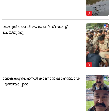
രാഹുൽ ഗാന്ധിയെ പോലീസ് അറസ്റ്റ്
ചെയ്യുന്നു
ലോകകപ്പ് ഫൈനൽ കാണാൻ മോഹൻലാൽ
എത്തിയപ്പോൾ