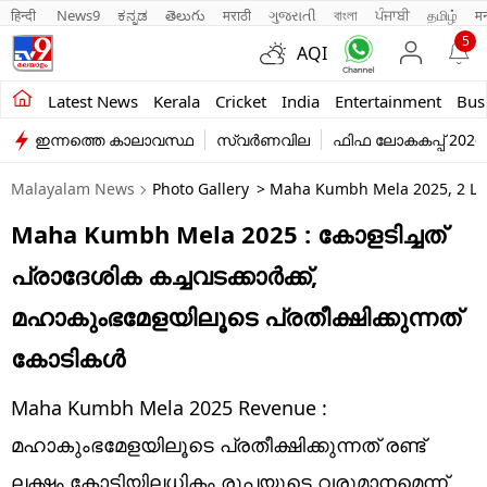
हिन्दी 
News9
ಕನ್ನಡ
తెలుగు
मराठी
ગુજરાતી
বাংলা
ਪੰਜਾਬੀ
தமிழ்
म
5
AQI
Kerala
Latest News
Kerala
Cricket
India
Entertainment
Bus
ഇന്നത്തെ കാലാവസ്ഥ
സ്വർണവില
ഫിഫ ലോകകപ്പ് 2026
India
Malayalam News
Photo Gallery
> Maha Kumbh Mela 2025, 2 Lak
Entertainment
Maha Kumbh Mela 2025 : കോളടിച്ചത്
Business
പ്രാദേശിക കച്ചവടക്കാര്‍ക്ക്,
Education
മഹാകുംഭമേളയിലൂടെ പ്രതീക്ഷിക്കുന്നത്
Sports
കോടികള്‍
Lifestyle
Maha Kumbh Mela 2025 Revenue :
world
മഹാകുംഭമേളയിലൂടെ പ്രതീക്ഷിക്കുന്നത് രണ്ട്
ലക്ഷം കോടിയിലധികം രൂപയുടെ വരുമാനമെന്ന്