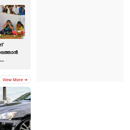
ന്
നടത്താൻ
ം
View More