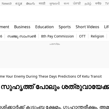
News9
ಕನ್ನಡ
తెలుగు
मराठी
ગુજરાતી
বাংলা
ਪੰਜਾਬੀ
தமிழ்
मनी9
TV
Lifestyle
Religion
nment
Business
Education
Sports
Short Videos
Li
world
Web Stor
26
സഞ്ജു സാംസൺ
8th Pay Commission
OTT
Religion
Technology
Photo
me Your Enemy During These Days Predictions Of Ketu Transit
 സുഹൃത്ത് പോലും ശത്രുവായേക്ക
രാശിക്കാർക്ക് കുടുംബ ക്ഷേമം, ഗൃഹാന്തരീക്ഷം, അ