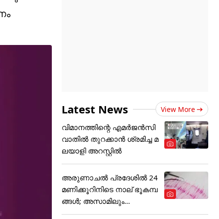
ണം
Latest News
View More
വിമാനത്തിന്റെ എമർജൻസി
വാതിൽ തുറക്കാൻ ശ്രമിച്ച മ
ലയാളി അറസ്റ്റിൽ
അരുണാചൽ പ്രദേശിൽ 24
മണിക്കൂറിനിടെ നാല് ഭൂകമ്പ
ങ്ങൾ; അസാമിലും...