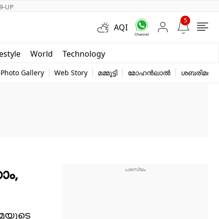
9-UP
5
AQI
Short Videos
festyle
World
Technology
y
Photo Gallery
Web Story
മമ്മൂട്ടി
മോഹൻലാൽ
ശബരിമല
ാം,
മ്മയുടെ