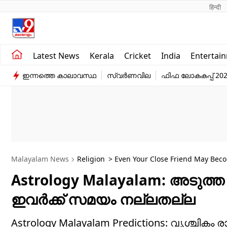
हिन्दी 
Kerala
Business
Latest News
Kerala
Cricket
India
Entertai
India
Education
ഇന്നത്തെ കാലാവസ്ഥ
സ്വർണവില
ഫിഫ ലോകകപ്പ് 20
Entertainment
Sports
Malayalam News
Religion
> Even Your Close Friend May Beco
Astrology Malayalam: അടുത്ത
ഇവർക്ക് സമയം നല്ലതല്ല
Astrology Malayalam Predictions: വൃശ്ചികം 