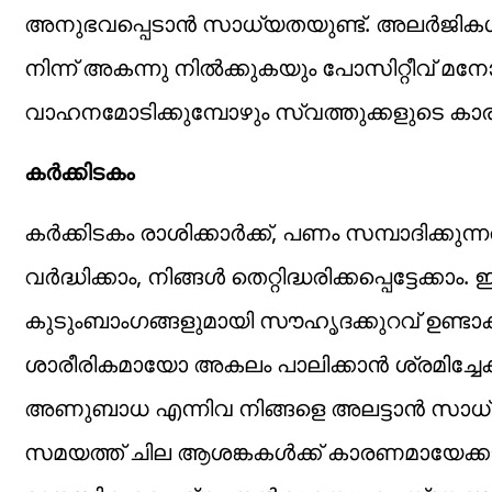
അനുഭവപ്പെടാൻ സാധ്യതയുണ്ട്. അലർജികൾ ഉണ്
നിന്ന് അകന്നു നിൽക്കുകയും പോസിറ്റീവ് മ
വാഹനമോടിക്കുമ്പോഴും സ്വത്തുക്കളുടെ കാര
കർക്കിടകം
കർക്കിടകം രാശിക്കാർക്ക്, പണം സമ്പാദിക്
വർദ്ധിക്കാം, നിങ്ങൾ തെറ്റിദ്ധരിക്കപ്പെട്ടേക
കുടുംബാംഗങ്ങളുമായി സൗഹൃദക്കുറവ് ഉണ്ട
ശാരീരികമായോ അകലം പാലിക്കാൻ ശ്രമിച്ചേക
അണുബാധ എന്നിവ നിങ്ങളെ അലട്ടാൻ സാധ
സമയത്ത് ചില ആശങ്കകൾക്ക് കാരണമായേക്കാ