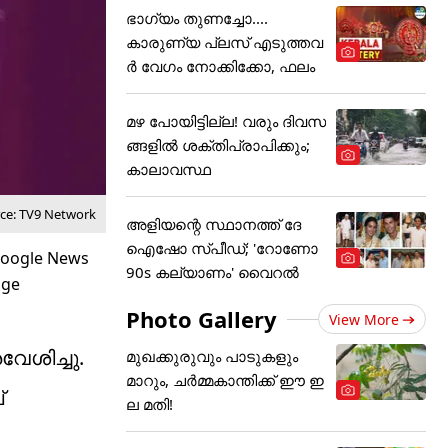
ഭാഗ്യം തുണച്ചോ....
കാരുണ്യ പ്ലസ് എടുത്തവ
ര്‍ വേഗം നോക്കിക്കോ, ഫലം
മഴ പോയിട്ടില്ല! വരും ദിവസ
ങ്ങളിൽ ശക്തിപ്രാപിക്കും;
കാലാവസ്ഥ
rce: TV9 Network
അ‌ളിയന്റെ സ്ഥാനത്ത് ദേ
ഐഷോ സ്പീഡ്; ​'റോണോ
90s കല്യാണം' വൈറൽ
Photo Gallery
View More
േശിച്ചു.
മുഖക്കുരുവും പാടുകളും
മാറും, ചർമ്മകാന്തിക്ക് ഈ ഇ
്
ല മതി!