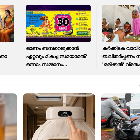
ഓണം ബമ്പറെടുക്കാന്‍
കർക്കിടക വാവി
ീതാ
ഏറ്റവും മികച്ച സമയമേത്?
ബലിതർപ്പണം 
ഒന്നാം സമ്മാനം...
'ഒരിക്കൽ' വ്രത
എടുക്കേണ്ടത്..