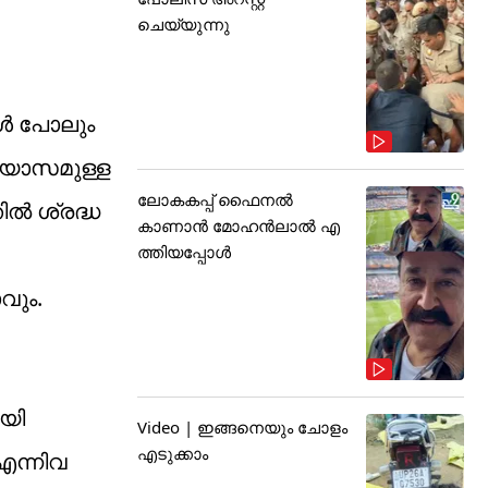
ചെയ്യുന്നു
ങൾ പോലും
രയാസമുള്ള
ലോകകപ്പ് ഫൈനൽ
ിൽ ശ്രദ്ധ
കാണാൻ മോഹൻലാൽ എ
ത്തിയപ്പോൾ
വും.
യി
Video | ഇങ്ങനെയും ചോളം
എടുക്കാം
എന്നിവ