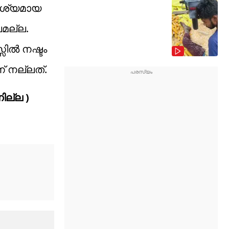
ാവശ്യമായ
മല്ല.
ിൽ നഷ്ടം
 നല്ലത്.
ില്ല )