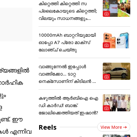
കിറ്റെത്തി കിറ്റെത്തി സ
പ്ലൈകോയുടെ കിറ്റെത്തി;
വിലയും സാധനങ്ങളും...
10000mAh ബാറ്ററിയുമായി
ഓപ്പോ A7 പ്രോ മാക്സ്
ലോഞ്ച് ചെയ്തു
വാങ്ങുന്നേൽ ഇപ്പോൾ
ര്യങ്ങളിൽ
വാങ്ങിക്കോ... ടാറ്റ
നെക്സോണിന് കിടിലൻ ഓ
 ഗാർഹിക
ഫർ
ും
കഴുത്തില്‍ ആര്‍ബിഐ ഐ
ഡി കാര്‍ഡ്! ബാങ്ക്
ള
ജോലിക്കെത്തിയത് ഇഷാന്‍?
ണ്ട്. ഈ
Reels
View More
കൾ എന്നിവ