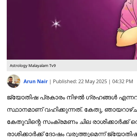
Astrology Malayalam Tv9
Arun Nair
|
Published:
22 May 2025 | 04:32 PM
ജ്യോതിഷ പ്രകാരം നിഴൽ ഗ്രഹങ്ങൾ എന്നറിയ
സ്ഥാനമാണ് വഹിക്കുന്നത്. കേതു, ഞായറാഴ്ച 
കേതുവിന്റെ സംക്രമണം ചില രാശിക്കാർക്ക് 
രാശിക്കാർക്ക് ദോഷം വരുത്തുമെന്ന് ജ്യോതിഷി