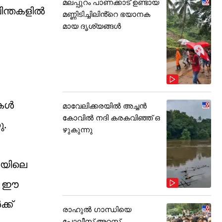
മലപ്പുറം പാണക്കാട് ഉണ്ടായ
ചിന്തകളിൽ
മണ്ണിടിച്ചിലിൻ്റെ ഭയാനക
മായ ദൃശ്യങ്ങൾ
ുകൾ
മാവേലിക്കരയിൽ അച്ചൻ
കോവിൽ നദി കരകവിഞ്ഞ് ഒ
ു.
ഴുകുന്നു
ടയിലെ
ം ഈ
്ക്
രാഹുൽ ഗാന്ധിയെ
പോലീസ് അറസ്റ്റ്