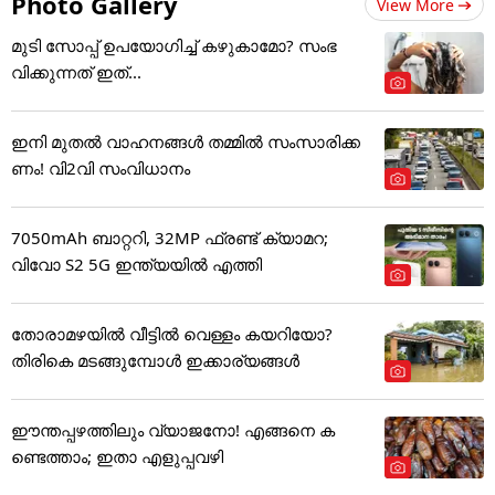
Photo Gallery
View More
മുടി സോപ്പ് ഉപയോഗിച്ച് കഴുകാമോ? സംഭ
വിക്കുന്നത് ഇത്...
ഇനി മുതൽ വാഹനങ്ങൾ തമ്മിൽ സംസാരിക്ക
ണം! വി2വി സംവിധാനം
7050mAh ബാറ്ററി, 32MP ഫ്രണ്ട് ക്യാമറ;
വിവോ S2 5G ഇന്ത്യയിൽ എത്തി
തോരാമഴയിൽ വീട്ടിൽ വെള്ളം കയറിയോ?
തിരികെ മടങ്ങുമ്പോൾ ഇക്കാര്യങ്ങൾ
ഈന്തപ്പഴത്തിലും വ്യാജനോ! എങ്ങനെ ക
ണ്ടെത്താം; ഇതാ എളുപ്പവഴി