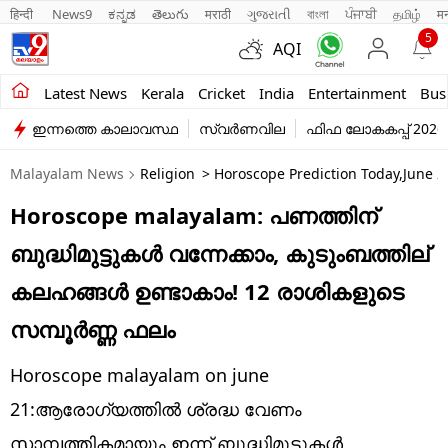
हिन्दी 
News9
ಕನ್ನಡ
తెలుగు
मराठी
ગુજરાતી
বাংলা
ਪੰਜਾਬੀ
தமிழ்
म
5
AQI
Kerala
Latest News
Kerala
Cricket
India
Entertainment
Bus
ഇന്നത്തെ കാലാവസ്ഥ
സ്വർണവില
ഫിഫ ലോകകപ്പ് 2026
India
Malayalam News
Religion
> Horoscope Prediction Today,june 21
Entertainment
Horoscope malayalam: പണത്തിന്
Business
ബുദ്ധിമുട്ടുകൾ വന്നേക്കാം, കുടുംബത്തില്
Education
കലഹങ്ങൾ ഉണ്ടാകാം! 12 രാശികളുടെ
Sports
സമ്പൂർണ്ണ ഫലം
Lifestyle
Horoscope malayalam on june
world
21:ആരോഗ്യത്തിൽ ശ്രദ്ധ വേണം
സാമ്പത്തികമായും ഇന്ന് ബുദ്ധിമുട്ടുകൾ