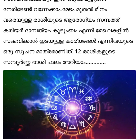
Technology
നേരിടേണ്ടി വന്നേക്കാം.മേടം മുതൽ മീനം
Religion
വരെയുള്ള രാശിയുടെ ആരോഗ്യം സമ്പത്ത്
കരിയർ ദാമ്പത്യം കുടുംബം എന്നീ മേഖലകളിൽ
Web Story
സംഭവിക്കാൻ ഇടയുള്ള കാര്യങ്ങൾ എന്നിവയുടെ
Photo
ഒരു സൂചന മാത്രമാണിത്. 12 രാശികളുടെ
Short Videos
സമ്പൂർണ്ണ രാശി ഫലം അറിയാം.............