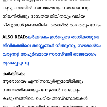
കുടുംബത്തിൽ സന്തോഷവും സമാധാനവും
നിലനിൽക്കും ദാമ്പത്യ ജീവിതവും വലിയ
പ്രശ്നങ്ങൾ ഉണ്ടാകില്ല. തൊഴിൽ രംഗത്തും നേട്ടം.
ALSO READ:
കർക്കിടകം ഉൾപ്പെടെ രാശിക്കാരുടെ
ജീവിതത്തിലെ തടസ്സങ്ങൾ നീങ്ങുന്നു, സൗഭാഗ്യം
വരുന്നു! അപൂർവമായ സരസ്വതി രാജയോഗം
രൂപപ്പെടുന്നു
കർക്കിടകം
ആരോഗ്യം എന്ന് സമ്പൂർണ്ണമായിരിക്കും
സാമ്പത്തികമായും നേട്ടങ്ങൾ ഉണ്ടാകും.
കുടുംബത്തിലെ ചെറിയ അസ്വസ്ഥതകൾ
ഒഴിച്ചാൽ പൊതുവിൽ ദിവസം നല്ലതായിരിക്കും.