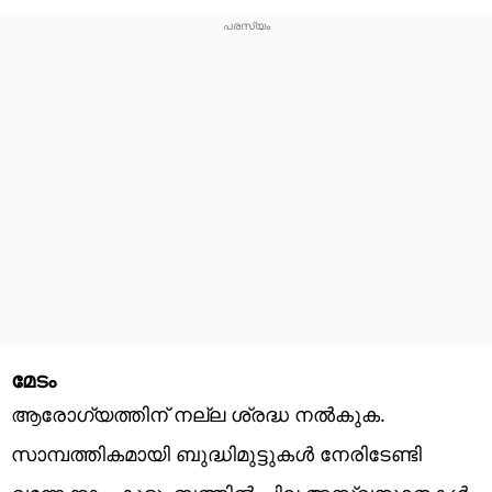
മേടം
ആരോഗ്യത്തിന് നല്ല ശ്രദ്ധ നൽകുക.
സാമ്പത്തികമായി ബുദ്ധിമുട്ടുകൾ നേരിടേണ്ടി