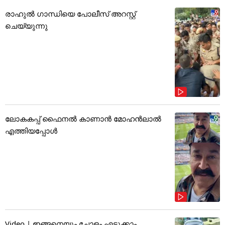
രാഹുൽ ഗാന്ധിയെ പോലീസ് അറസ്റ്റ്
ചെയ്യുന്നു
ലോകകപ്പ് ഫൈനൽ കാണാൻ മോഹൻലാൽ
എത്തിയപ്പോൾ
Video | ഇങ്ങനെയും ചോളം എടുക്കാം