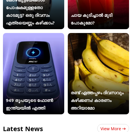
പോഷകമുള്ളതോ
കാടമുട്ട? ഒരു ദിവസം
ചായ കുടിച്ചാൽ മുടി
എത്രയെണ്ണം കഴിക്കാം?
പോകുമോ?
രണ്ട് ഏത്തപ്പഴം ദിവസവും
949 രൂപയുടെ ഫോൺ
കഴിക്കണം! കാരണം
ഇന്ത്യയിൽ എത്തി
അറിയാമോ
Latest News
View More