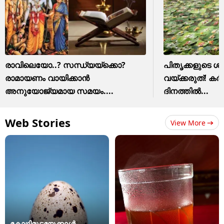
രാവിലെയോ..? സന്ധ്യയ്ക്കൊ?
പിതൃക്കളുടെ ശാ
രാമായണം വായിക്കാൻ
വയ്ക്കരുത്! കർ
അനുയോജ്യമായ സമയം....
ദിനത്തിൽ...
Web Stories
View More
കോഴിമുട്ടയേക്കാൾ