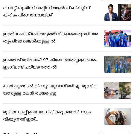
സെന്റ് ലൂയിസ് റാപ്പിഡ് ആൻഡ് ബ്ലിറ്റ്സ്
കിരീടം പ്രഗ്നാനന്ദയ്ക്ക്
ഇന്ത്യ-പാക് പോരാട്ടത്തിന് കളമൊരുങ്ങി, അ
തും ദിവസങ്ങള്‍ക്കുള്ളില്‍!
ഇതെന്ത് മറിമായം? 97 കിലോ ഭാരമുള്ള താരം
ഇംഗ്ലണ്ട് പര്യടനത്തില്‍!
കാർ പുഴയിൽ വീണു: യുവാവ് മരിച്ചു, മൂന്ന് വ
യസുള്ള മകൻ രക്ഷപ്പെട്ടു
മുടി സോപ്പ് ഉപയോഗിച്ച് കഴുകാമോ? സംഭ
വിക്കുന്നത് ഇത്...