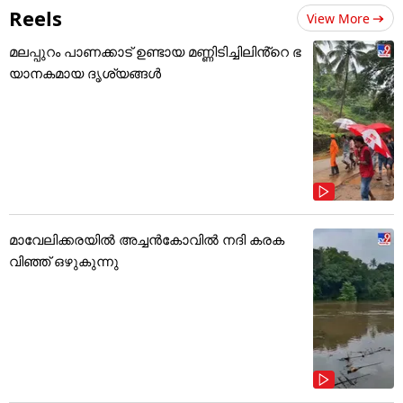
Reels
View More
മലപ്പുറം പാണക്കാട് ഉണ്ടായ മണ്ണിടിച്ചിലിൻ്റെ ഭ
യാനകമായ ദൃശ്യങ്ങൾ
മാവേലിക്കരയിൽ അച്ചൻകോവിൽ നദി കരക
വിഞ്ഞ് ഒഴുകുന്നു