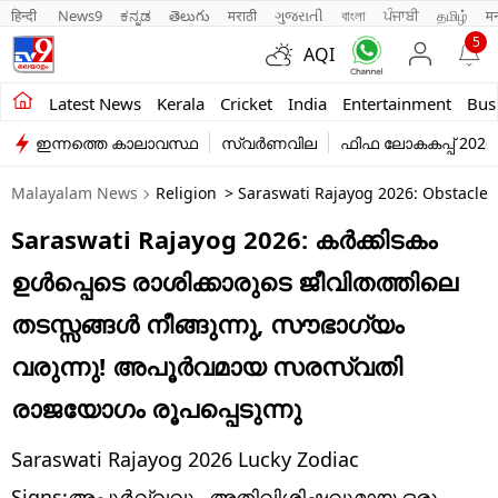
हिन्दी 
News9
ಕನ್ನಡ
తెలుగు
मराठी
ગુજરાતી
বাংলা
ਪੰਜਾਬੀ
தமிழ்
म
5
AQI
Kerala
Latest News
Kerala
Cricket
India
Entertainment
Bus
ഇന്നത്തെ കാലാവസ്ഥ
സ്വർണവില
ഫിഫ ലോകകപ്പ് 2026
India
Malayalam News
Religion
> Saraswati Rajayog 2026: Obstacles
Entertainment
Saraswati Rajayog 2026: കർക്കിടകം
Business
ഉൾപ്പെടെ രാശിക്കാരുടെ ജീവിതത്തിലെ
Education
തടസ്സങ്ങൾ നീങ്ങുന്നു, സൗഭാഗ്യം
Sports
വരുന്നു! അപൂർവമായ സരസ്വതി
Lifestyle
രാജയോഗം രൂപപ്പെടുന്നു
world
Saraswati Rajayog 2026 Lucky Zodiac
Signs:അപൂർവ്വവും അതിവിശിഷ്ടവുമായ ഒരു