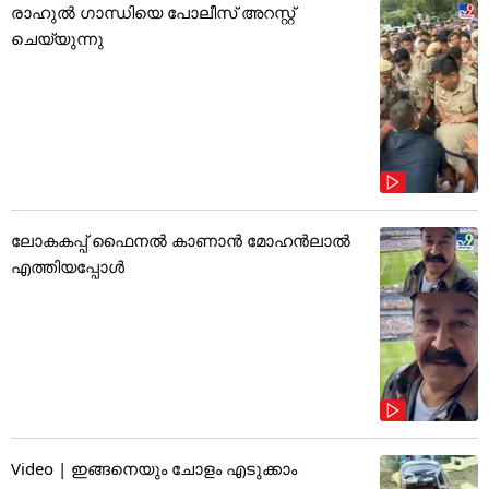
രാഹുൽ ഗാന്ധിയെ പോലീസ് അറസ്റ്റ്
ചെയ്യുന്നു
ലോകകപ്പ് ഫൈനൽ കാണാൻ മോഹൻലാൽ
എത്തിയപ്പോൾ
Video | ഇങ്ങനെയും ചോളം എടുക്കാം