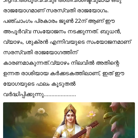
Technology
രാജയോഗമാണ് സരസ്വതി രാജയോഗം.
Religion
പഞ്ചാംഗം പ്രകാരം ജൂൺ 22ന് ആണ് ഈ
Web Story
അപൂർവ്വ സംയോജനം നടക്കുന്നത്. ബുധൻ,
വ്യാഴം, ശുക്രൻ എന്നിവയുടെ സംയോജനമാണ്
Photo
സരസ്വതി രാജയോഗത്തിന്
Short Videos
കാരണമാകുന്നത്.വ്യാഴം നിലവിൽ അതിന്റെ
ഉന്നത രാശിയായ കർക്കടകത്തിലാണ്, ഇത് ഈ
യോഗയുടെ ഫലം കൂടുതൽ
വർദ്ധിപ്പിക്കുന്നു.....................