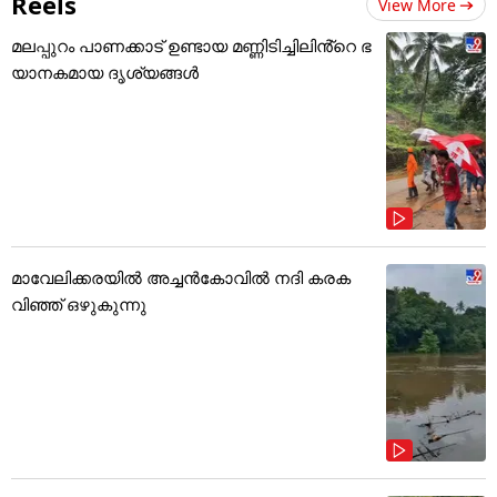
Reels
View More
മലപ്പുറം പാണക്കാട് ഉണ്ടായ മണ്ണിടിച്ചിലിൻ്റെ ഭ
യാനകമായ ദൃശ്യങ്ങൾ
മാവേലിക്കരയിൽ അച്ചൻകോവിൽ നദി കരക
വിഞ്ഞ് ഒഴുകുന്നു