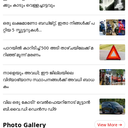
ക്കും കാടും വെള്ളച്ചാട്ടവും
ഒരു ലക്ഷമാണോ ബഡ്ജ്റ്റ്, ഇതാ നിങ്ങൾക്ക് പ
റ്റിയ 5 സ്കൂട്ടറുകൾ...
പാറയിൽ കാറിടിച്ച് 500 അടി താഴ്ചയിലേക്ക് മ
റിഞ്ഞ് മൂന്ന് മരണം
നാളെയും അവധി; ഈ ജില്ലയിലെ
വിദ്യാഭ്യാസ സ്ഥാപനങ്ങൾക്ക് അവധി ബാധ
കം
വില ഒരു കോടി? വെൽഫെയറിനോട് മുട്ടാൻ
ബി.വൈ.ഡി ഡെൻസ ഡി9
Photo Gallery
View More