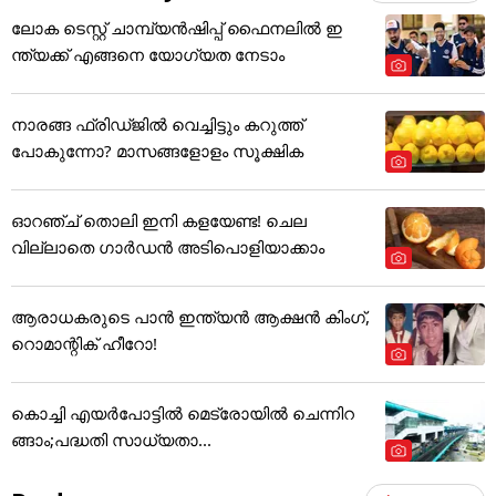
ലോക ടെസ്റ്റ് ചാമ്പ്യൻഷിപ്പ് ഫൈനലിൽ ഇ
ന്ത്യക്ക് എങ്ങനെ യോഗ്യത നേടാം
നാരങ്ങ ഫ്രിഡ്ജിൽ വെച്ചിട്ടും കറുത്ത്
പോകുന്നോ? മാസങ്ങളോളം സൂക്ഷിക
ഓറഞ്ച് തൊലി ഇനി കളയേണ്ട! ചെല
വില്ലാതെ ഗാർഡൻ അടിപൊളിയാക്കാം
ആരാധകരുടെ പാൻ ഇന്ത്യൻ ആക്ഷൻ കിംഗ്,
റൊമാന്റിക് ഹീറോ!
കൊച്ചി എയര്‍പോട്ടില്‍ മെട്രോയില്‍ ചെന്നിറ
ങ്ങാം;പദ്ധതി സാധ്യതാ...