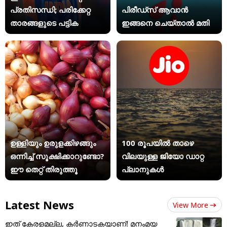
പ്രതിസന്ധി; പരിക്കേറ്റ
പിരീഡ്സ് ആവാൻ
താരങ്ങളുടെ പട്ടിക
ഇങ്ങനെ ചെയ്താൽ മതി
ഉള്ളിയും ഉരുളക്കിഴങ്ങും
100 രൂപയിൽ താഴെ
ഒന്നിച്ച് സൂക്ഷിക്കാറുണ്ടോ?
വിലയുള്ള ജിയോ ഡാറ്റ
ഈ തെറ്റ് തിരുത്തൂ
പ്ലാനുകൾ
Latest News
View More
ഇത് കേരളമല്ല, കർണാടകയാണ്! മനംമയ