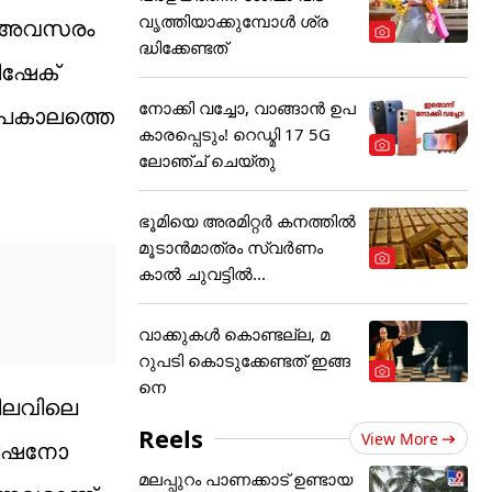
വൃത്തിയാക്കുമ്പോൾ ശ്ര
ന് അവസരം
ദ്ധിക്കേണ്ടത്
ിഷേക്
നോക്കി വച്ചോ, വാങ്ങാൻ ഉപ
സമീപകാലത്തെ
കാരപ്പെടും! റെഡ്മി 17 5G
ലോഞ്ച് ചെയ്തു
ഭൂമിയെ അരമിറ്റർ കനത്തിൽ
മൂടാൻമാത്രം സ്വർണം
കാൽ ചുവട്ടിൽ...
വാക്കുകൾ കൊണ്ടല്ല, മ
റുപടി കൊടുക്കേണ്ടത് ഇങ്ങ
നെ
നിലവിലെ
Reels
View More
 കിഷനോ
മലപ്പുറം പാണക്കാട് ഉണ്ടായ