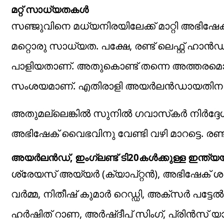
മറ്റ് സാധ്യതകള്‍
സഞ്ജുവിനെ മധ്യനിരയിലേക്ക് മാറ്റി അഭിഷ
മറ്റൊരു സാധ്യത. പക്ഷേ, രണ്ട് ലെഫ്റ്റ് ഹാന്
പാളിയതാണ്. അതുകൊണ്ട് തന്നെ അത്തരമൊരു
സംശയമാണ്. എതിരാളി അയര്‍ലന്‍ഡായതിനാല്
അതുമല്ലെങ്കില്‍ സുനില്‍ ഗവാസ്‌കര്‍ നിര്‍ദ്
അഭിഷേക് വൈഭവിനു വേണ്ടി വഴി മാറട്ടെ. രണ്ടാ
അയർലൻഡ്, ഇംഗ്ലണ്ട് ടി20കൾക്കുള്ള ഇന്ത്യയ
ശ്രേയസ് അയ്യർ (ക്യാപ്റ്റൻ), അഭിഷേക് 
വർമ്മ, നിതീഷ് കുമാർ റെഡ്ഡി, അക്സർ പട്ടേ
ഹർഷിത് റാണ, അർഷ്ദീപ് സിംഗ്, പ്രിൻസ് യാ