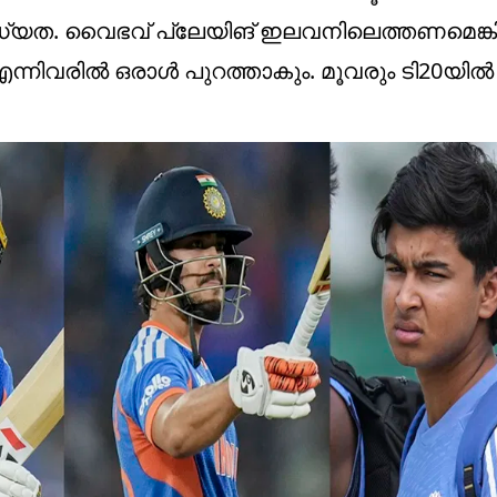
ധ്യത. വൈഭവ് പ്ലേയിങ് ഇലവനിലെത്തണമെങ്കി
ിവരില്‍ ഒരാള്‍ പുറത്താകും. മൂവരും ടി20യില്‍ 