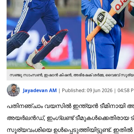
സഞ്ജു സാംസൺ, ഇഷാൻ കിഷൻ, അഭിഷേക് ശർമ്മ, വൈഭവ് സൂര്യ
Jayadevan AM
|
Published:
09 Jun 2026 | 04:58 
പതിനഞ്ചാം വയസില്‍ ഇന്ത്യന്‍ ടീമിനായി 
അയര്‍ലന്‍ഡ്, ഇംഗ്ലണ്ട് ടീമുകള്‍ക്കെതിരാ
സൂര്യവംശിയെ ഉള്‍പ്പെടുത്തിയിട്ടുണ്ട്. ഇ