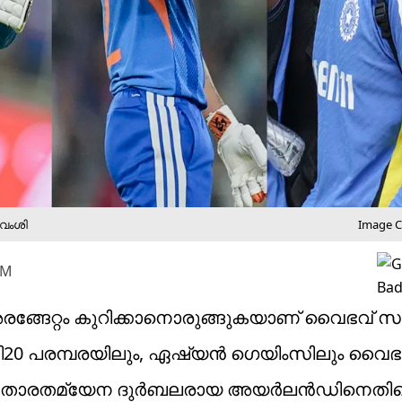
വംശി
Image Cr
PM
അരങ്ങേറ്റം കുറിക്കാനൊരുങ്ങുകയാണ് വൈഭവ് സ
യ ടി20 പരമ്പരയിലും, ഏഷ്യന്‍ ഗെയിംസിലും വൈഭ
തില്‍ താരതമ്യേന ദുര്‍ബലരായ അയര്‍ലന്‍ഡിനെത