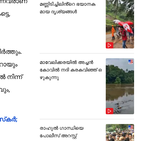
ുന്നവരാണ്
മണ്ണിടിച്ചിലിൻ്റെ ഭയാനക
മായ ദൃശ്യങ്ങൾ
്ടെ,
‍ത്തും.
മാവേലിക്കരയിൽ അച്ചൻ
പറായും
കോവിൽ നദി കരകവിഞ്ഞ് ഒ
 നിന്ന്
ഴുകുന്നു
ും,
‌കര്‍;
രാഹുൽ ഗാന്ധിയെ
പോലീസ് അറസ്റ്റ്