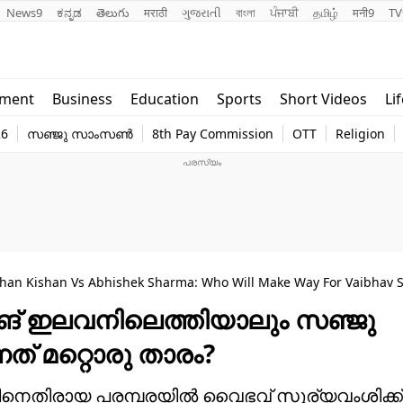
News9
ಕನ್ನಡ
తెలుగు
मराठी
ગુજરાતી
বাংলা
ਪੰਜਾਬੀ
தமிழ்
मनी9
TV
Lifestyle
Religion
nment
Business
Education
Sports
Short Videos
Li
world
Web Stor
26
സഞ്ജു സാംസൺ
8th Pay Commission
OTT
Religion
Technology
Photo
han Kishan Vs Abhishek Sharma: Who Will Make Way For Vaibhav S
ിങ് ഇലവനിലെത്തിയാലും സഞ്ജു
ത് മറ്റൊരു താരം?
്‍ഡിനെതിരായ പരമ്പരയില്‍ വൈഭവ് സൂര്യവംശിക്ക്‌