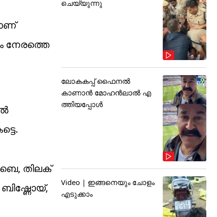
ചെയ്യുന്നു
ാണ്
ഷണം നേരത്തെ
ലോകകപ്പ് ഫൈനൽ
കാണാൻ മോഹൻലാൽ എ
ത്തിയപ്പോൾ
്‍
്ടെ.
ബെ, തിലക്
Video | ഇങ്ങനെയും ചോളം
 ബിഷ്ണോയ്,
എടുക്കാം