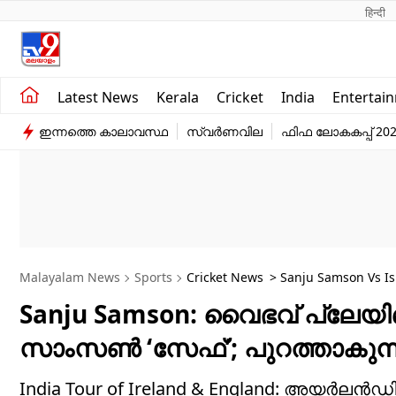
हिन्दी 
Kerala
Business
Latest News
Kerala
Cricket
India
Entertai
India
Education
ഇന്നത്തെ കാലാവസ്ഥ
സ്വർണവില
ഫിഫ ലോകകപ്പ് 20
Entertainment
Sports
Malayalam News
Sports
Cricket News
> Sanju Samson Vs Is
India’s T20I Playing XI?
Sanju Samson: വൈഭവ് പ്ലേയ
സാംസണ്‍ ‘സേഫ്’; പുറത്താകുന്ന
India Tour of Ireland & England: അയര്‍ലന