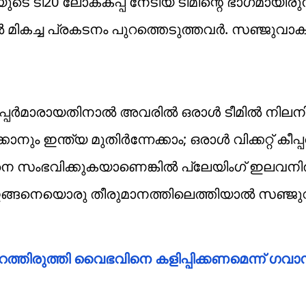
യുടെ ടി20 ലോകകപ്പ് നേടിയ ടീമിന്റെ ഭാഗമായിര
 മികച്ച പ്രകടനം പുറത്തെടുത്തവര്‍. സഞ്ജുവാകട
് കീപ്പർമാരായതിനാൽ അവരിൽ ഒരാൾ ടീമിൽ നിലനിര്
നും ഇന്ത്യ മുതിർന്നേക്കാം; ഒരാൾ വിക്കറ്റ് കീപ്
്ങനെ സംഭവിക്കുകയാണെങ്കിൽ പ്ലേയിംഗ് ഇലവനിൽ
 ഇങ്ങനെയൊരു തീരുമാനത്തിലെത്തിയാല്‍ സഞ്ജുവ
റത്തിരുത്തി വൈഭവിനെ കളിപ്പിക്കണമെന്ന് ഗവാസ്