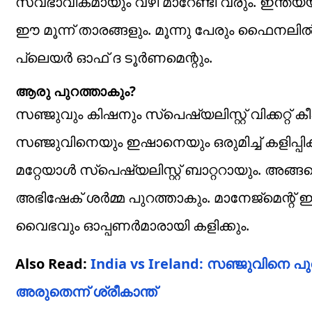
സ്വഭാവികമായും വഴി മാറേണ്ടി വരും. ഇന്ത്യ
ഈ മൂന്ന് താരങ്ങളും. മൂന്നു പേരും ഫൈനലില്‍
പ്ലെയര്‍ ഓഫ് ദ ടൂര്‍ണമെന്റും.
ആരു പുറത്താകും?
സഞ്ജുവും കിഷനും സ്പെഷ്യലിസ്റ്റ് വിക്കറ്റ
സഞ്ജുവിനെയും ഇഷാനെയും ഒരുമിച്ച് കളിപ്പിക്കാ
മറ്റേയാൾ സ്പെഷ്യലിസ്റ്റ് ബാറ്ററായും. അങ
അഭിഷേക് ശർമ്മ പുറത്താകും. മാനേജ്‌മെന്റ്
വൈഭവും ഓപ്പണര്‍മാരായി കളിക്കും.
Also Read:
India vs Ireland: സഞ്ജുവിനെ പു
അരുതെന്ന് ശ്രീകാന്ത്‌