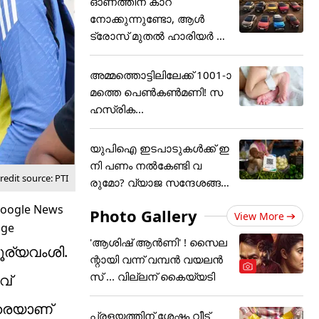
ഓണത്തിന് കാറ്
നോക്കുന്നുണ്ടോ, ആൾ
ട്രോസ് മുതൽ ഹാരിയർ വ
രെ വമ്പൻ
അമ്മത്തൊട്ടിലിലേക്ക് 1001-ാ
മത്തെ പെൺകൺമണി! സ
ഹസ്രിക...
യുപിഐ ഇടപാടുകൾക്ക് ഇ
നി പണം നൽകേണ്ടി വ
edit source: PTI
രുമോ? വ്യാജ സന്ദേശങ്ങൾ
ക്ക് ക
Photo Gallery
View More
'ആശിഷ് ആൻണി' ! സൈല
ൂര്യവംശി.
ന്റായി വന്ന് വമ്പൻ വയലൻ
സ് ... വില്ലന് കൈയ്യടി
വ്
ിരെയാണ്
പ്രളയത്തിന് ശേഷം വീട്