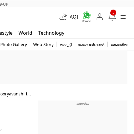
9-UP
5
AQI
Short Videos
festyle
World
Technology
y
Photo Gallery
Web Story
മമ്മൂട്ടി
മോഹൻലാൽ
ശബരിമല
ooryavanshi In