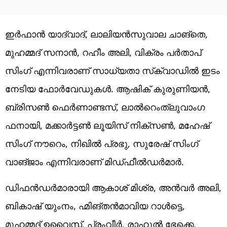
ഇർഫാൻ യാദ്വാദ്, ലാലിയൻസുവാല ചാങ്‌തെ,
മുഹമ്മദ് സനാന്‍, റഹീം അലി, വിക്രം പർതാപ്
സിംഗ് എന്നിവരാണ് സാധ്യതാ സ്‌ക്വാഡില്‍ ഇടം
നേടിയ ഫോര്‍വേഡുകള്‍. ആഷിക് കുരുണിയൻ,
ബ്രിസൺ ഫെർണാണ്ടസ്, ലാൽറെംത്ലുവാംഗ
ഫനായി, മക്കാർട്ടൺ ലൂയിസ് നിക്സൺ, മഹേഷ്
സിംഗ് നൗറെം, നിഖിൽ പ്രഭു, സുരേഷ് സിംഗ്
വാങ്ജാം എന്നിവരാണ് മിഡ്ഫീല്‍ഡര്‍മാര്‍.
ഡിഫൻഡർമാരായി ആകാശ് മിശ്ര, അൻവർ അലി,
ബികാഷ് യുംനം, ഹ്മിങ്തൻമാവിയ റാൾട്ടെ,
മുഹമ്മദ് ഉവൈസ്, പ്രംവീർ, രാഹുൽ ഭേക്കെ,