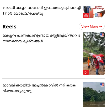
നോക്കി വച്ചോ, വാങ്ങാൻ ഉപകാരപ്പെടും! റെഡ്മി
17 5G ലോഞ്ച് ചെയ്തു
Reels
View More
മലപ്പുറം പാണക്കാട് ഉണ്ടായ മണ്ണിടിച്ചിലിൻ്റെ ഭ
യാനകമായ ദൃശ്യങ്ങൾ
മാവേലിക്കരയിൽ അച്ചൻകോവിൽ നദി കരക
വിഞ്ഞ് ഒഴുകുന്നു