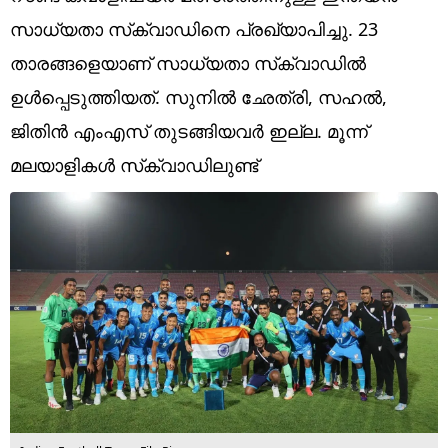
Technology
സാധ്യതാ സ്‌ക്വാഡിനെ പ്രഖ്യാപിച്ചു. 23
Religion
താരങ്ങളെയാണ് സാധ്യതാ സ്‌ക്വാഡില്‍
ഉള്‍പ്പെടുത്തിയത്. സുനില്‍ ഛേത്രി, സഹല്‍,
Web Story
ജിതിന്‍ എംഎസ് തുടങ്ങിയവര്‍ ഇല്ല. മൂന്ന്
Photo
മലയാളികള്‍ സ്‌ക്വാഡിലുണ്ട്‌
Short Videos