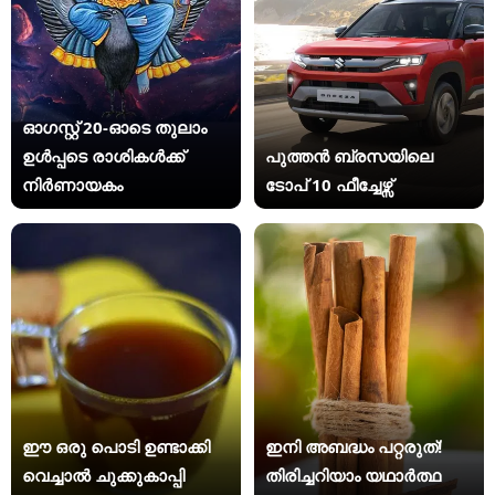
ഓഗസ്റ്റ് 20-ഓടെ തുലാം
ഉൾപ്പടെ രാശികൾക്ക്
പുത്തൻ ബ്രസയിലെ
നിർണായകം
ടോപ് 10 ഫീച്ചേഴ്സ്
ഈ ഒരു പൊടി ഉണ്ടാക്കി
ഇനി അബദ്ധം പറ്റരുത്!
വെച്ചാൽ ചുക്കുകാപ്പി
തിരിച്ചറിയാം യഥാര്‍ത്ഥ