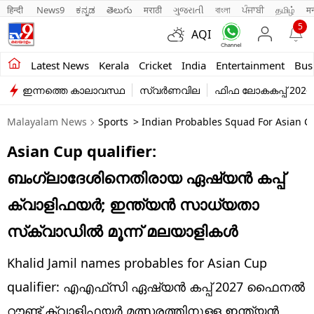
हिन्दी 
News9
ಕನ್ನಡ
తెలుగు
मराठी
ગુજરાતી
বাংলা
ਪੰਜਾਬੀ
தமிழ்
म
5
AQI
Kerala
Latest News
Kerala
Cricket
India
Entertainment
Bus
ഇന്നത്തെ കാലാവസ്ഥ
സ്വർണവില
ഫിഫ ലോകകപ്പ് 2026
India
Malayalam News
Sports
> Indian Probables Squad For Asian C
Entertainment
Asian Cup qualifier:
Business
ബംഗ്ലാദേശിനെതിരായ ഏഷ്യന്‍ കപ്പ്
Education
ക്വാളിഫയര്‍; ഇന്ത്യന്‍ സാധ്യതാ
Sports
സ്‌ക്വാഡില്‍ മൂന്ന് മലയാളികള്‍
Lifestyle
Khalid Jamil names probables for Asian Cup
world
qualifier: എഎഫ്‌സി ഏഷ്യൻ കപ്പ് 2027 ഫൈനൽ
റൗണ്ട് ക്വാളിഫയർ മത്സരത്തിനുള്ള ഇന്ത്യന്‍