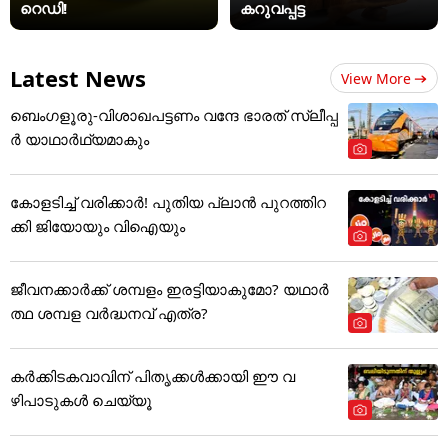
റെഡി!
കറുവപ്പട്ട
Latest News
View More
ബെംഗളൂരു-വിശാഖപട്ടണം വന്ദേ ഭാരത് സ്ലീപ്പ
ര്‍ യാഥാര്‍ഥ്യമാകും
കോളടിച്ച് വരിക്കാർ! പുതിയ പ്ലാൻ പുറത്തിറ
ക്കി ജിയോയും വിഐയും
ജീവനക്കാർക്ക് ശമ്പളം ഇരട്ടിയാകുമോ? യഥാർ
ത്ഥ ശമ്പള വർദ്ധനവ് എത്ര?
കർക്കിടകവാവിന് പിതൃക്കൾക്കായി ഈ വ
ഴിപാടുകൾ ചെയ്യൂ