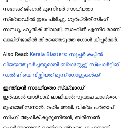
സന്ദേശ് ജിംഗൻ എന്നിവര്‍ സാധ്യതാ
സ്‌ക്വാഡില്‍ ഇടം പിടിച്ചു. ഗുർപ്രീത് സിംഗ്
സന്ധു, ഹൃതിക് തിവാരി, സാഹിൽ എന്നിവരാണ്
ഖാലിദ് ജാമില്‍ തിരഞ്ഞെടുത്ത ഗോള്‍ കീപ്പര്‍മാര്‍.
Also Read:
Kerala Blasters: സൂപ്പർ കപ്പിൽ
വിജയത്തുടർച്ചയുമായി ബ്ലാസ്റ്റേഴ്സ്; സ്പോർട്ടിങ്
ഡൽഹിയെ വീഴ്ത്തിയത് മൂന്ന് ഗോളുകൾക്ക്
ഇന്ത്യന്‍ സാധ്യതാ സ്‌ക്വാഡ്‌
ഇർഫാൻ യാദ്വാദ്, ലാലിയൻസുവാല ചാങ്‌തെ,
മുഹമ്മദ് സനാന്‍, റഹീം അലി, വിക്രം പർതാപ്
സിംഗ്, ആഷിക് കുരുണിയൻ, ബ്രിസൺ
ഫെർണാണ്ടസ്, ലാൽറെംത്ലുവാംഗ ഫനായി,