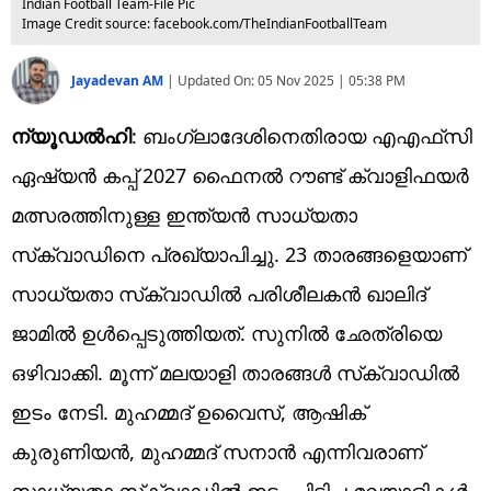
Indian Football Team-File Pic
Image Credit source: facebook.com/TheIndianFootballTeam
Jayadevan AM
|
Updated On:
05 Nov 2025 | 05:38 PM
ന്യൂഡൽഹി
: ബംഗ്ലാദേശിനെതിരായ എഎഫ്‌സി
ഏഷ്യൻ കപ്പ് 2027 ഫൈനൽ റൗണ്ട് ക്വാളിഫയർ
മത്സരത്തിനുള്ള ഇന്ത്യന്‍ സാധ്യതാ
സ്‌ക്വാഡിനെ പ്രഖ്യാപിച്ചു. 23 താരങ്ങളെയാണ്
സാധ്യതാ സ്‌ക്വാഡില്‍ പരിശീലകന്‍ ഖാലിദ്
ജാമില്‍ ഉള്‍പ്പെടുത്തിയത്. സുനില്‍ ഛേത്രിയെ
ഒഴിവാക്കി. മൂന്ന് മലയാളി താരങ്ങള്‍ സ്‌ക്വാഡില്‍
ഇടം നേടി. മുഹമ്മദ് ഉവൈസ്, ആഷിക്
കുരുണിയൻ, മുഹമ്മദ് സനാന്‍ എന്നിവരാണ്
സാധ്യതാ സ്‌ക്വാഡില്‍ ഇടം പിടിച്ച മലയാളികള്‍.