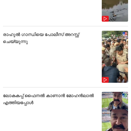
രാഹുൽ ഗാന്ധിയെ പോലീസ് അറസ്റ്റ്
ചെയ്യുന്നു
ലോകകപ്പ് ഫൈനൽ കാണാൻ മോഹൻലാൽ
എത്തിയപ്പോൾ