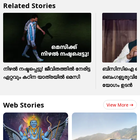
Related Stories
നിഴൽ നഷ്ടപ്പെട്ടു! ജീവിതത്തിൽ നേരിട്ട
ബിസിസിഐ സെക
ഏറ്റവും കഠിന യാത്രയിൽ മെസി
ബെംഗളൂരുവിലേക
യോഗം ഉടന്‍
Web Stories
View More