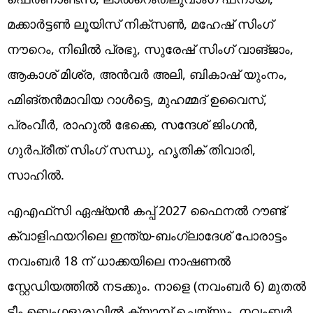
മക്കാർട്ടൺ ലൂയിസ് നിക്സൺ, മഹേഷ് സിംഗ്
നൗറെം, നിഖിൽ പ്രഭു, സുരേഷ് സിംഗ് വാങ്ജാം,
ആകാശ് മിശ്ര, അൻവർ അലി, ബികാഷ് യുംനം,
ഹ്മിങ്തൻമാവിയ റാൾട്ടെ, മുഹമ്മദ് ഉവൈസ്,
പ്രംവീർ, രാഹുൽ ഭേക്കെ, സന്ദേശ് ജിംഗൻ,
ഗുർപ്രീത് സിംഗ് സന്ധു, ഹൃതിക് തിവാരി,
സാഹിൽ.
എഎഫ്‌സി ഏഷ്യൻ കപ്പ് 2027 ഫൈനൽ റൗണ്ട്
ക്വാളിഫയറിലെ ഇന്ത്യ-ബംഗ്ലാദേശ് പോരാട്ടം
നവംബർ 18 ന് ധാക്കയിലെ നാഷണൽ
സ്റ്റേഡിയത്തിൽ നടക്കും. നാളെ (നവംബര്‍ 6) മുതൽ
ടീം ബെംഗളൂരുവിൽ ക്യാമ്പ് ചെയ്യും. നവംബർ