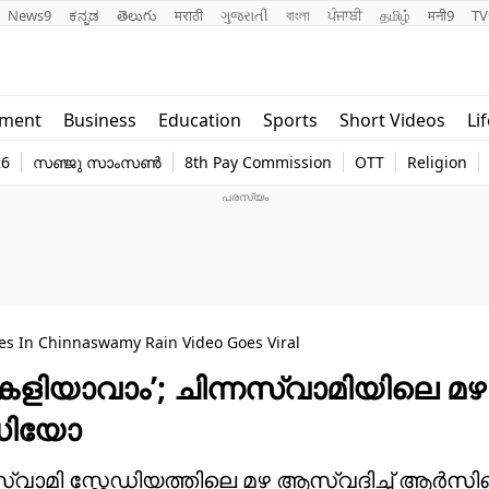
News9
ಕನ್ನಡ
తెలుగు
मराठी
ગુજરાતી
বাংলা
ਪੰਜਾਬੀ
தமிழ்
मनी9
TV
Lifestyle
Religion
nment
Business
Education
Sports
Short Videos
Li
world
Web Stor
26
സഞ്ജു സാംസൺ
8th Pay Commission
OTT
Religion
Technology
Photo
des In Chinnaswamy Rain Video Goes Viral
ളിയാവാം’; ചിന്നസ്വാമിയിലെ മഴ 
ിഡിയോ
്നസ്വാമി സ്റ്റേഡിയത്തിലെ മഴ ആസ്വദിച്ച് ആർസി