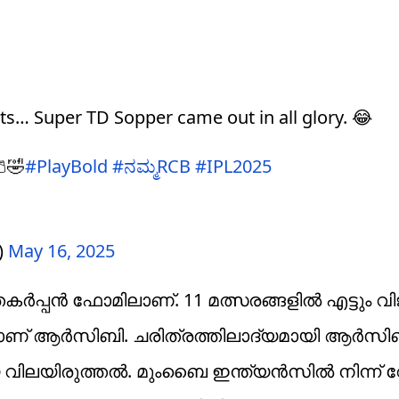
ts… Super TD Sopper came out in all glory. 😂
🩳🤣
#PlayBold
#ನಮ್ಮRCB
#IPL2025
)
May 16, 2025
പൻ ഫോമിലാണ്. 11 മത്സരങ്ങളിൽ എട്ടും വിജ
്താണ് ആർസിബി. ചരിത്രത്തിലാദ്യമായി ആർസി
 വിലയിരുത്തൽ. മുംബൈ ഇന്ത്യൻസിൽ നിന്ന്