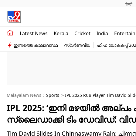
हिन्दी 
Kerala
Business
Latest News
Kerala
Cricket
India
Entertai
India
Education
ഇന്നത്തെ കാലാവസ്ഥ
സ്വർണവില
ഫിഫ ലോകകപ്പ് 20
Entertainment
Sports
Malayalam News
Sports
> IPL 2025 RCB Player Tim David Sli
IPL 2025: ‘ഇനി മഴയിൽ അല്പം ക
സ്ലൈഡാക്കി ടിം ഡേവിഡ്: വ
Tim David Slides In Chinnaswamy Rain: ചിന