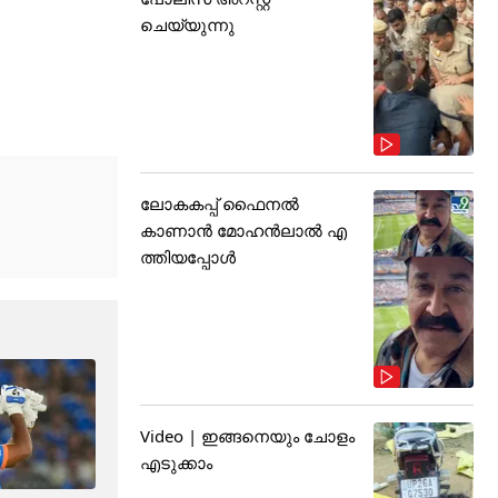
ചെയ്യുന്നു
ലോകകപ്പ് ഫൈനൽ
കാണാൻ മോഹൻലാൽ എ
ത്തിയപ്പോൾ
Video | ഇങ്ങനെയും ചോളം
എടുക്കാം