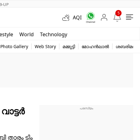
9-UP
5
AQI
Short Videos
festyle
World
Technology
y
Photo Gallery
Web Story
മമ്മൂട്ടി
മോഹൻലാൽ
ശബരിമല
വാട്ടർ
ബി താരം ടിം