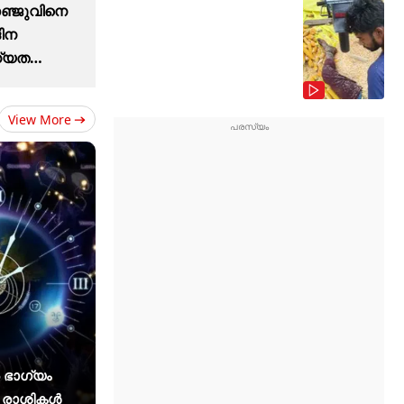
ഞ്ജുവിനെ
ദിന
ധ്യത
View More
ൽ ഭാഗ്യം
 4 രാശികൾ