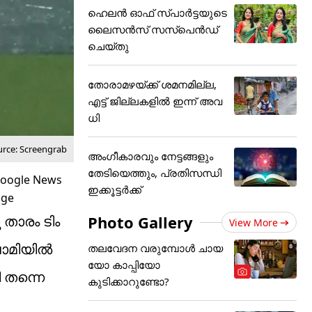
ഹെലന്‍ ഓഫ് സ്പാര്‍ട്ടയുടെ
ലൈസന്‍സ് സസ്‌പെന്‍ഡ്
ചെയ്തു
തോരാമഴയ്ക്ക് ശമനമില്ല,
എട്ട് ജില്ലകളിൽ ഇന്ന് അവ
ധി
urce: Screengrab
അംഗീകാരവും നേട്ടങ്ങളും
തേടിയെത്തും, പ്രതിസന്ധി
ഇക്കൂട്ടർക്ക്
Photo Gallery
താരം ടിം
View More
വാമിയിൽ
തലവേദന വരുമ്പോൾ ചായ
യോ കാപ്പിയോ
 തന്നെ
കുടിക്കാറുണ്ടോ?