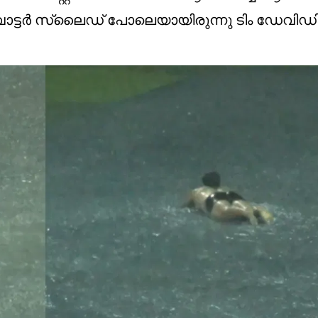
നി വാട്ടർ സ്ലൈഡ് പോലെയായിരുന്നു ടിം ഡേവിഡ