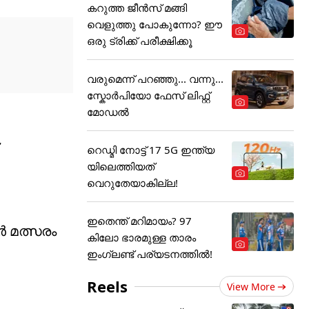
കറുത്ത ജീൻസ് മങ്ങി
വെളുത്തു പോകുന്നോ? ഈ
ഒരു ട്രിക്ക് പരീക്ഷിക്കൂ
വരുമെന്ന് പറഞ്ഞു... വന്നു...
സ്കോർപിയോ ഫേസ് ലിഫ്റ്റ്
മോഡൽ
റെഡ്മി നോട്ട് 17 5G ഇന്ത്യ
യിലെത്തിയത്
വെറുതേയാകില്ല!
ഇതെന്ത് മറിമായം? 97
 മത്സരം
കിലോ ഭാരമുള്ള താരം
ഇംഗ്ലണ്ട് പര്യടനത്തില്‍!
Reels
View More