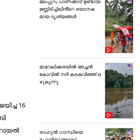
മലപ്പുറം പാണക്കാട് ഉണ്ടായ
മണ്ണിടിച്ചിലിൻ്റെ ഭയാനക
മായ ദൃശ്യങ്ങൾ
മാവേലിക്കരയിൽ അച്ചൻ
കോവിൽ നദി കരകവിഞ്ഞ് ഒ
ഴുകുന്നു
യിച്ച 16
ബി
 റോയൽ
രാഹുൽ ഗാന്ധിയെ
പോലീസ് അറസ്റ്റ്