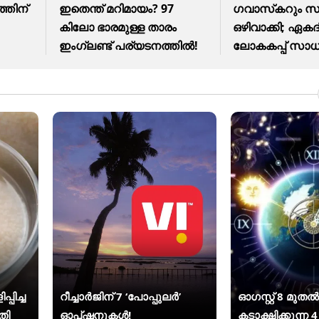
്തിന്
ഇതെന്ത് മറിമായം? 97
ഗവാസ്‌കറും സ
കിലോ ഭാരമുള്ള താരം
ഒഴിവാക്കി; ഏക
ഇംഗ്ലണ്ട് പര്യടനത്തില്‍!
ലോകകപ്പ് സാ
അടയുന്നു?
്പിച്ച
റീച്ചാർജിന് 7 ‘പോപ്പുലർ’
ഓഗസ്റ്റ് 8 മുത
തി
ഓപ്ഷനുകൾ!
കടാക്ഷിക്കുന്ന