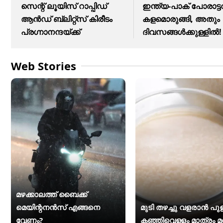
സെന്റ് ലൂയിസ് റാപ്പിഡ്
ഇന്ത്യ-പാക് പോരാട്ടത
ആൻഡ് ബ്ലിറ്റ്സ് കിരീടം
കളമൊരുങ്ങി, അതും
പ്രഗ്നാനന്ദയ്ക്ക്
ദിവസങ്ങള്‍ക്കുള്ളില്‍!
Web Stories
മഴക്കാലത്ത് ബൈക്ക്
മെയിന്റനൻസ് എങ്ങനെ
മുടി തഴച്ചു വളരാൻ പുളിപ
വേണം?
കഞ്ഞിവെള്ളം മാത്രം മ