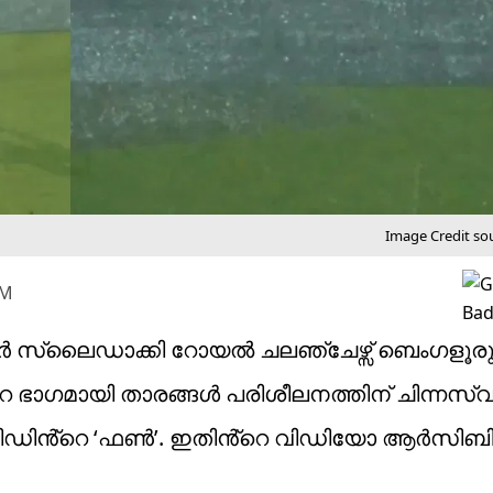
Image Credit so
PM
്ടർ സ്ലൈഡാക്കി റോയൽ ചലഞ്ചേഴ്സ് ബെംഗളൂരു 
 ഭാഗമായി താരങ്ങൾ പരിശീലനത്തിന് ചിന്നസ്
ഡേവിഡിൻ്റെ ‘ഫൺ’. ഇതിൻ്റെ വിഡിയോ ആർസിബി