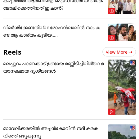
കഴുത്തില്‍ ആര്‍ബിഐ ഐഡി കാര്‍ഡ്! ബാങ്ക്
ജോലിക്കെത്തിയത് ഇഷാന്‍?
വിമർശിക്കേണ്ടതില്ല! മോഹൻലാലിൽ നാം ക
ണ്ട ആ കാര്യം കൂടിയ.....
Reels
View More
മലപ്പുറം പാണക്കാട് ഉണ്ടായ മണ്ണിടിച്ചിലിൻ്റെ ഭ
യാനകമായ ദൃശ്യങ്ങൾ
മാവേലിക്കരയിൽ അച്ചൻകോവിൽ നദി കരക
വിഞ്ഞ് ഒഴുകുന്നു