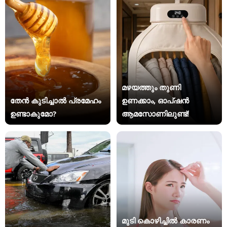
മഴയത്തും തുണി
തേൻ കുടിച്ചാൽ പ്രമേഹം
ഉണക്കാം, ഓപ്ഷൻ
ഉണ്ടാകുമോ?
ആമസോണിലുണ്ട്!
മുടി കൊഴിച്ചിൽ കാരണം