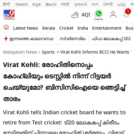
हिन्दी 
News9
ಕನ್ನಡ
తెలుగు
मराठी
ગુજરાતી
বাংলা
ਪੰਜਾਬੀ
தமிழ்
म
5
AQI
Kerala
Latest News
Kerala
Cricket
India
Entertainment
Bus
ഇന്നത്തെ കാലാവസ്ഥ
സ്വർണവില
ഫിഫ ലോകകപ്പ് 2026
India
Malayalam News
Sports
> Virat Kohli Informs BCCI He Wants T
Entertainment
Virat Kohli: രോഹിതിനൊപ്പം
Business
കോഹ്ലിയും ടെസ്റ്റില്‍ നിന്ന് റിട്ടയര്‍
Education
ചെയ്യുമോ? ബിസിസിഐയെ ഞെട്ടിച്ച്
Sports
താരം
Lifestyle
Virat Kohli tells Indian cricket board he wants to
world
retire from Test cricket: ടി20 ലോകകപ്പ് കിരീടം
നേടിയതിന് പിന്നാലെ രോഹിത് ശര്‍മയും, വിരാട്