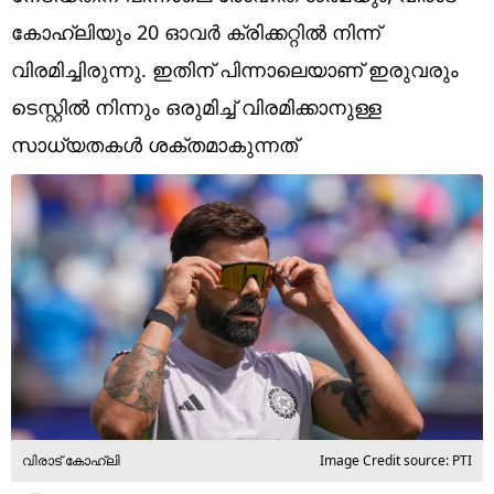
Technology
കോഹ്ലിയും 20 ഓവര്‍ ക്രിക്കറ്റില്‍ നിന്ന്
Religion
വിരമിച്ചിരുന്നു. ഇതിന് പിന്നാലെയാണ് ഇരുവരും
ടെസ്റ്റില്‍ നിന്നും ഒരുമിച്ച് വിരമിക്കാനുള്ള
Web Story
സാധ്യതകള്‍ ശക്തമാകുന്നത്
Photo
Short Videos
വിരാട് കോഹ്ലി
Image Credit source: PTI