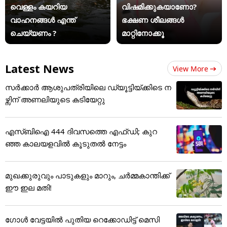
വെള്ളം കയറിയ
വിഷമിക്കുകയാണോ?
വാഹനങ്ങൾ എന്ത്
ഭക്ഷണ ശീലങ്ങൾ
ചെയ്യണം ?
മാറ്റിനോക്കൂ
Latest News
View More
സർക്കാർ ആശുപത്രിയിലെ ഡ്യൂട്ടിയ്ക്കിടെ ന
ഴ്സിന് അ‌ണലിയുടെ കടിയേറ്റു
എസ്ബിഐ 444 ദിവസത്തെ എഫ്ഡി; കുറ
ഞ്ഞ കാലയളവില്‍ കൂടുതല്‍ നേട്ടം
മുഖക്കുരുവും പാടുകളും മാറും, ചർമ്മകാന്തിക്ക്
ഈ ഇല മതി!
ഗോൾ വേട്ടയിൽ പുതിയ റെക്കോഡിട്ട് ​മെസി