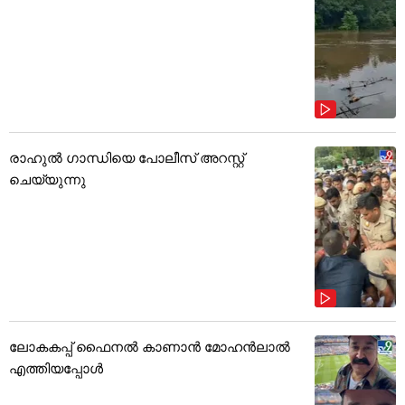
രാഹുൽ ഗാന്ധിയെ പോലീസ് അറസ്റ്റ്
ചെയ്യുന്നു
ലോകകപ്പ് ഫൈനൽ കാണാൻ മോഹൻലാൽ
എത്തിയപ്പോൾ