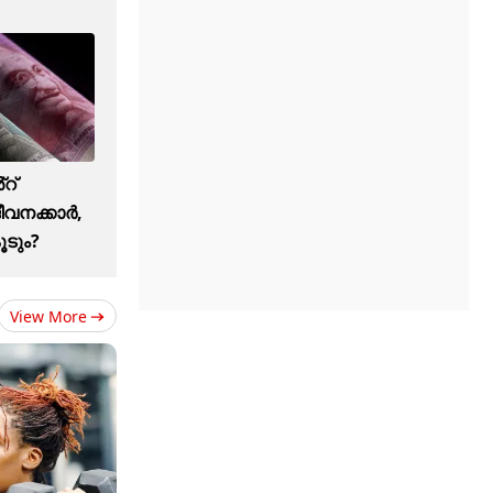
റ്
ജീവനക്കാർ,
ൂടും?
View More