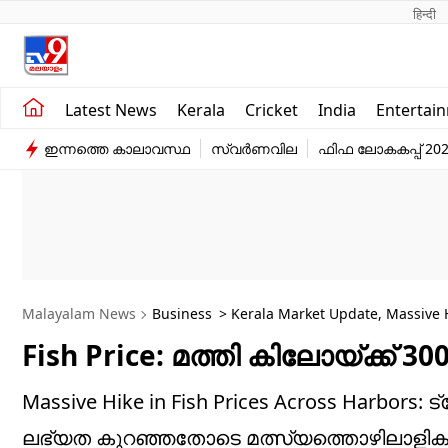
हिन्दी 
Kerala
Business
Latest News
Kerala
Cricket
India
Entertai
India
Education
ഇന്നത്തെ കാലാവസ്ഥ
സ്വർണവില
ഫിഫ ലോകകപ്പ് 20
Entertainment
Sports
Malayalam News
Business
> Kerala Market Update, Massive H
Fish Price: മത്തി കിലോയ്ക്ക് 30
Massive Hike in Fish Prices Across Harbor
ലഭ്യത കുറഞ്ഞതോടെ മത്സ്യത്തൊഴിലാളികൾ പ