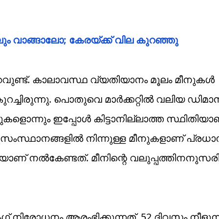
േലും വാങ്ങാലോ; കേരയ്ക്ക് വില കുറഞ്ഞു
വുണ്ട്. കാലാവസ്ഥ വ്യതിയാനം മൂലം മീനുകൾ
 കുറച്ചിരുന്നു. പൊതുവെ മാർക്കറ്റിൽ വലിയ ഡിമ
കളൊന്നും ഇപ്പോൾ കിട്ടാനില്ലാത്ത സ്ഥിതിയാ
ര സംസ്ഥാനങ്ങളിൽ നിന്നുള്ള മീനുകളാണ് പ്രധ
ാണ് നൽകേണ്ടത്. മീനിന്റെ വലുപ്പത്തിനനുസരിച്
് നിരോധനം ആരംഭിക്കുന്നത്. 52 ദിവസം നീളുന്ന