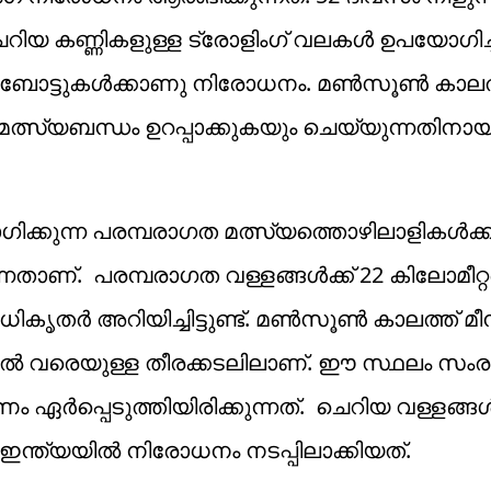
ണ്ണി​ക​ളു​ള്ള ട്രോ​ളിം​ഗ് വ​ല​ക​ൾ ഉ​പ​യോ​ഗി​ച്ച്
തു​ന്ന ബോ​ട്ടു​ക​ൾ​ക്കാ​ണു നി​രോ​ധ​നം. മൺസൂൺ കാലത
യ മത്സ്യബന്ധം ഉറപ്പാക്കുകയും ചെയ്യുന്നതിനാ
കുന്ന പരമ്പരാഗത മത്സ്യത്തൊഴിലാളികൾക്ക് 
ര​മ്പ​രാ​ഗ​ത വ​ള്ള​ങ്ങ​ൾ​ക്ക് 22 കി​ലോ​മീ​റ്റ​ർ,
ധികൃതർ അറിയിച്ചിട്ടുണ്ട്. മ​ൺ​സൂ​ൺ കാ​ല​ത്ത് മീ​നു​
മൈ​ൽ വ​രെ​യു​ള്ള തീ​ര​ക്ക​ട​ലി​ലാ​ണ്. ഈ ​സ്ഥ​ലം സം​ര​
ം ഏർപ്പെടുത്തിയിരിക്കുന്നത്. ​ ചെ​റി​യ വ​ള്ള​ങ്ങ​
ഇ​ന്ത്യ​യി​ൽ നി​രോ​ധ​നം ന​ട​പ്പി​ലാ​ക്കി​യ​ത്.