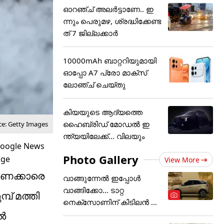
ഓറഞ്ച് അലർട്ടാണേ.. ഇ
ന്നും പെരുമഴ, ശ്രദ്ധിക്കേണ്ട
ത് 7 ജില്ലക്കാർ
10000mAh ബാറ്ററിയുമായി
ഓപ്പോ A7 പ്രോ മാക്സ്
ലോഞ്ച് ചെയ്തു
കിയയുടെ ആദ്യത്തെ
ഹൈബ്രിഡ് മോഡൽ ഇ
ce: Getty Images
ന്ത്യയിലേക്ക്... വിലയും
Photo Gallery
View More
ാരണക്കാരെ
വാങ്ങുന്നേൽ ഇപ്പോൾ
വാങ്ങിക്കോ... ടാറ്റ
്പ് മത്തി
നെക്സോണിന് കിടിലൻ ഓ
ഫർ
ിൽ