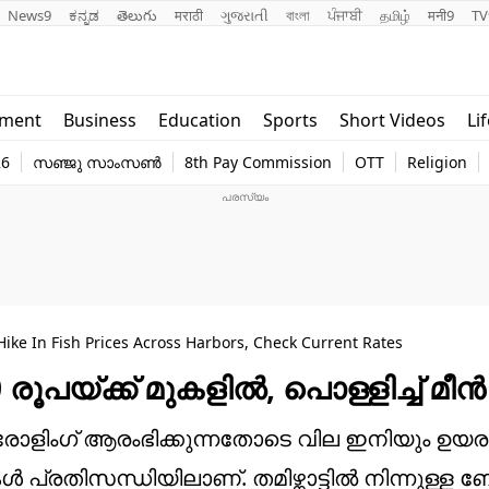
News9
ಕನ್ನಡ
తెలుగు
मराठी
ગુજરાતી
বাংলা
ਪੰਜਾਬੀ
தமிழ்
मनी9
TV
Lifestyle
Religion
nment
Business
Education
Sports
Short Videos
Li
world
Web Stor
26
സഞ്ജു സാംസൺ
8th Pay Commission
OTT
Religion
Technology
Photo
ike In Fish Prices Across Harbors, Check Current Rates
0 രൂപയ്ക്ക് മുകളിൽ, പൊള്ളിച്ച് മീ
s: ട്രോളിംഗ് ആരംഭിക്കുന്നതോടെ വില ഇനിയും ഉയരു
്രതിസന്ധിയിലാണ്. തമിഴ്നാട്ടിൽ നിന്നുള്ള ബ