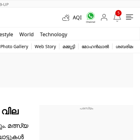
9-UP
5
AQI
Short Videos
festyle
World
Technology
y
Photo Gallery
Web Story
മമ്മൂട്ടി
മോഹൻലാൽ
ശബരിമല
ൻ വില
ം. മത്സ്യ
ോട്ടുകൾ