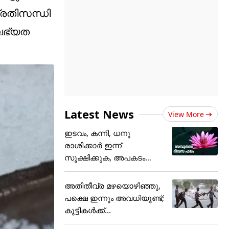
പ്രതിസന്ധി
 ലഭ്യത
Latest News
View More
ഇടവം, കന്നി, ധനു
രാശിക്കാർ ഇന്ന്
സൂക്ഷിക്കുക, അ‌പകടം
കൂടെയുണ്ട്!
അതിതീവ്ര മഴയൊഴിഞ്ഞു,
പക്ഷെ ഇന്നും അവധിയുണ്ട്;
കുട്ടികള്‍ക്ക്...