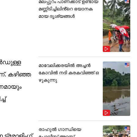
മലപ്പുറം പാണക്കാട് ഉണ്ടായ
മണ്ണിടിച്ചിലിൻ്റെ ഭയാനക
മായ ദൃശ്യങ്ങൾ
ാൻഡുള്ള
മാവേലിക്കരയിൽ അച്ചൻ
കോവിൽ നദി കരകവിഞ്ഞ് ഒ
ണ്. കഴിഞ്ഞ
ഴുകുന്നു
ാനമായും
ച്
രാഹുൽ ഗാന്ധിയെ
 ട്രോളിംഗ്
പോലീസ് അറസ്റ്റ്