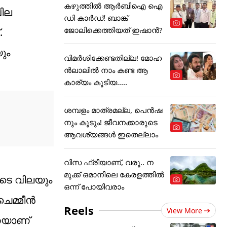
കഴുത്തില്‍ ആര്‍ബിഐ ഐ
വില
ഡി കാര്‍ഡ്! ബാങ്ക്
ജോലിക്കെത്തിയത് ഇഷാന്‍?
.
യും
വിമർശിക്കേണ്ടതില്ല! മോഹ
ൻലാലിൽ നാം കണ്ട ആ
കാര്യം കൂടിയ.....
ശമ്പളം മാത്രമല്ല, പെൻഷ
നും കൂടും! ജീവനക്കാരുടെ
ആവശ്യങ്ങൾ ഇതെല്ലാം
വിസ ഫ്രീയാണ്, വരൂ.. ന
മുക്ക് ഒമാനിലെ കേരളത്തിൽ
ുടെ വിലയും
ഒന്ന് പോയിവരാം
ചെമ്മീൻ
Reels
View More
നെയാണ്