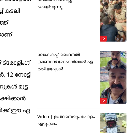
ചെയ്യുന്നു
 ക​ട​ലി​
്ത്
യാണ്
ലോകകപ്പ് ഫൈനൽ
കാണാൻ മോഹൻലാൽ എ
ട്രോളിംഗ്
ത്തിയപ്പോൾ
 12 നോ​ട്ടി​
ക​ൾ മു​ട്ട​
ക്ഷി​ക്കാ​ൻ
ൾ​ക്ക് ഈ ​ഏ​
Video | ഇങ്ങനെയും ചോളം
എടുക്കാം