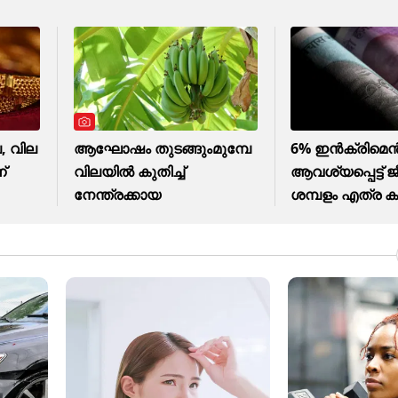
, വില
ആഘോഷം തുടങ്ങുംമുമ്പേ
6% ഇൻക്രിമെൻ്
്
വിലയില്‍ കുതിച്ച്
ആവശ്യപ്പെട്ട് 
നേന്ത്രക്കായ
ശമ്പളം എത്ര ക