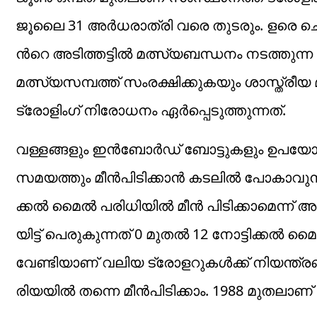
ജൂലൈ 31 അർധരാത്രി വരെ തുടരും. ​ള​രെ ചെ​റി​യ ക​
ന്‍റെ അ​ടി​ത്ത​ട്ടി​ൽ മ​ത്സ്യ​ബ​ന്ധ​നം ന​ട​ത്
മത്സ്യസമ്പത്ത് സംരക്ഷിക്കുകയും ശാസ്ത്രീ
ട്രോളിംഗ് നിരോധനം ഏർപ്പെടുത്തുന്നത്.
വള്ളങ്ങളും ഇൻബോർഡ് ബോട്ടുകളും ഉപയോഗിക്
സമയത്തും മീൻപിടിക്കാൻ കടലിൽ പോകാവുന്നതാണ്. പ​
ക്ക​ൽ മൈ​ൽ പ​രി​ധി​യി​ൽ മീ​ൻ പി​ടി​ക്കാമെന്ന് അ
യി​ട്ട് പെ​രു​കു​ന്ന​ത് 0 മു​ത​ൽ 12 നോ​ട്ടി​ക്ക​ൽ 
വേ​ണ്ടി​യാ​ണ് വ​ലി​യ ട്രോ​ള​റു​കൾക്ക് നിയന്ത്രണ
രി​യ​യി​ൽ ത​ന്നെ മീ​ൻ​പി​ടി​ക്കാം. 1988 മു​ത​ലാ​ണ് 