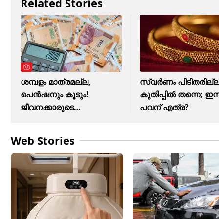
Related Stories
ശമ്പളം മാത്രമല്ല,
സ്വർണം പിടിതരില്ല
പെൻഷനും കൂടും!
കുതിപ്പിൽ തന്നെ; ഇന്ന
ജീവനക്കാരുടെ
പവന് എത്ര?
ആവശ്യങ്ങൾ ഇതെല്ലാം
Web Stories