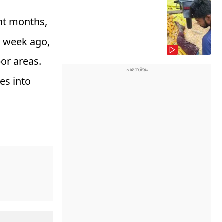
ent months,
a week ago,
or areas.
es into