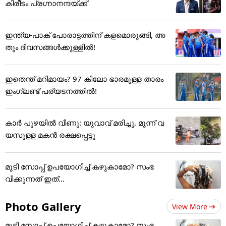
കിരീടം പ്രഗ്നാനന്ദയ്ക്ക്
ഇന്ത്യ-പാക് പോരാട്ടത്തിന് കളമൊരുങ്ങി, അ
തും ദിവസങ്ങള്‍ക്കുള്ളില്‍!
ഇതെന്ത് മറിമായം? 97 കിലോ ഭാരമുള്ള താരം
ഇംഗ്ലണ്ട് പര്യടനത്തില്‍!
കാർ പുഴയിൽ വീണു: യുവാവ് മരിച്ചു, മൂന്ന് വ
യസുള്ള മകൻ രക്ഷപ്പെട്ടു
മുടി സോപ്പ് ഉപയോഗിച്ച് കഴുകാമോ? സംഭ
വിക്കുന്നത് ഇത്...
Photo Gallery
View More
മുടി സോപ്പ് ഉപയോഗിച്ച് കഴുകാമോ? സംഭ