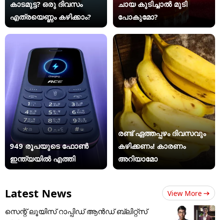
കാടമുട്ട? ഒരു ദിവസം
ചായ കുടിച്ചാൽ മുടി
എത്രയെണ്ണം കഴിക്കാം?
പോകുമോ?
രണ്ട് ഏത്തപ്പഴം ദിവസവും
949 രൂപയുടെ ഫോൺ
കഴിക്കണം! കാരണം
ഇന്ത്യയിൽ എത്തി
അറിയാമോ
Latest News
View More
സെന്റ് ലൂയിസ് റാപ്പിഡ് ആൻഡ് ബ്ലിറ്റ്സ്