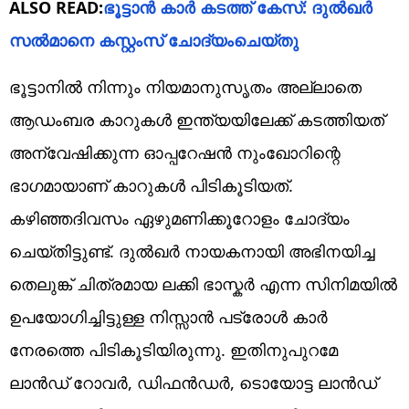
ALSO READ:
ഭൂട്ടാൻ കാർ കടത്ത് കേസ്: ദുൽഖർ
സൽമാനെ കസ്റ്റംസ് ചോദ്യംചെയ്തു
ഭൂട്ടാനിൽ നിന്നും നിയമാനുസൃതം അല്ലാതെ
ആഡംബര കാറുകൾ ഇന്ത്യയിലേക്ക് കടത്തിയത്
അന്വേഷിക്കുന്ന ഓപ്പറേഷൻ നുംഖോറിന്റെ
ഭാഗമായാണ് കാറുകൾ പിടികൂടിയത്.
കഴിഞ്ഞദിവസം ഏഴുമണിക്കൂറോളം ചോദ്യം
ചെയ്തിട്ടുണ്ട്. ദുൽഖർ നായകനായി അഭിനയിച്ച
തെലുങ്ക് ചിത്രമായ ലക്കി ഭാസ്കർ എന്ന സിനിമയിൽ
ഉപയോഗിച്ചിട്ടുള്ള നിസ്സാൻ പട്രോൾ കാർ
നേരത്തെ പിടികൂടിയിരുന്നു. ഇതിനുപുറമേ
ലാൻഡ് റോവർ, ഡിഫൻഡർ, ടൊയോട്ട ലാൻഡ്