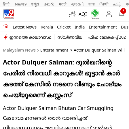
हिन्दी 
News9
ಕನ್ನಡ
తెలుగు
मराठी
ગુજરાતી
বাংলা
ਪੰਜਾਬੀ
தமிழ்
म
5
AQI
Kerala
Latest News
Kerala
Cricket
India
Entertainment
Bus
ഇന്നത്തെ കാലാവസ്ഥ
സ്വർണവില
ഫിഫ ലോകകപ്പ് 2026
India
Malayalam News
Entertainment
> Actor Dulquer Salman Will 
Entertainment
Actor Dulquer Salman: ദുൽഖറിന്റെ
Business
പേരിൽ നിരവധി കാറുകൾ! ഭൂട്ടാൻ കാർ
Education
കടത്ത് കേസിൽ നടനെ വീണ്ടും ചോദ്യം
Sports
ചെയ്യുമെന്ന് കസ്റ്റംസ്
Lifestyle
Actor Dulquer Salman Bhutan Car Smuggling
world
Case:വാഹനങ്ങൾ താൻ വാങ്ങിച്ചത്
നിയമാനുസൃതം ആയിട്ടാണെന്നാണ് ദുൽഖർ