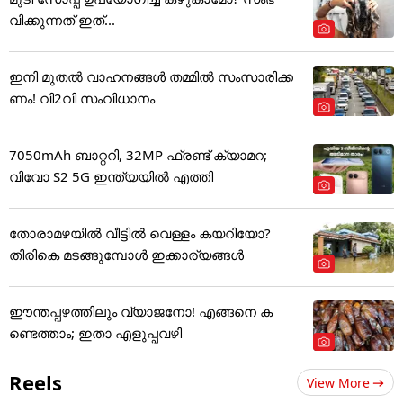
വിക്കുന്നത് ഇത്...
ഇനി മുതൽ വാഹനങ്ങൾ തമ്മിൽ സംസാരിക്ക
ണം! വി2വി സംവിധാനം
7050mAh ബാറ്ററി, 32MP ഫ്രണ്ട് ക്യാമറ;
വിവോ S2 5G ഇന്ത്യയിൽ എത്തി
തോരാമഴയിൽ വീട്ടിൽ വെള്ളം കയറിയോ?
തിരികെ മടങ്ങുമ്പോൾ ഇക്കാര്യങ്ങൾ
ഈന്തപ്പഴത്തിലും വ്യാജനോ! എങ്ങനെ ക
ണ്ടെത്താം; ഇതാ എളുപ്പവഴി
Reels
View More