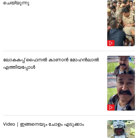
ചെയ്യുന്നു
ലോകകപ്പ് ഫൈനൽ കാണാൻ മോഹൻലാൽ
എത്തിയപ്പോൾ
Video | ഇങ്ങനെയും ചോളം എടുക്കാം