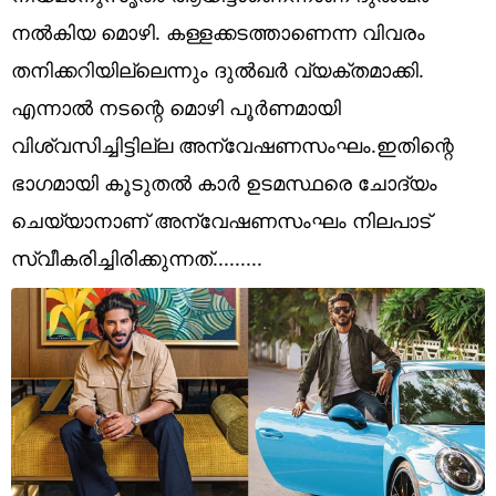
Technology
നൽകിയ മൊഴി. കള്ളക്കടത്താണെന്ന വിവരം
Religion
തനിക്കറിയില്ലെന്നും ദുൽഖർ വ്യക്തമാക്കി.
എന്നാൽ നടന്റെ മൊഴി പൂർണമായി
Web Story
വിശ്വസിച്ചിട്ടില്ല അന്വേഷണസംഘം.ഇതിന്റെ
Photo
ഭാഗമായി കൂടുതൽ കാർ ഉടമസ്ഥരെ ചോദ്യം
Short Videos
ചെയ്യാനാണ് അന്വേഷണസംഘം നിലപാട്
സ്വീകരിച്ചിരിക്കുന്നത്.........