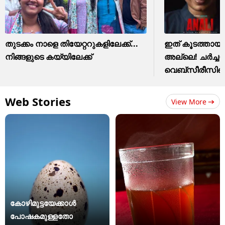
തുടക്കം നാളെ തിയേറ്ററുകളിലേക്ക്...
ഇത് കൂടത്തായ
നിങ്ങളുടെ കയ്യിലേക്ക്
അല്ലെ! ചർച്
വെബ്സീരീസിന്
Web Stories
View More
കോഴിമുട്ടയേക്കാൾ
പോഷകമുള്ളതോ