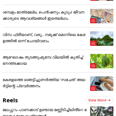
ശമ്പളം മാത്രമല്ല, പെൻഷനും കൂടും! ജീവന
ക്കാരുടെ ആവശ്യങ്ങൾ ഇതെല്ലാം
വിസ ഫ്രീയാണ്, വരൂ.. നമുക്ക് ഒമാനിലെ കേര
ളത്തിൽ ഒന്ന് പോയിവരാം
ആഘോഷം തുടങ്ങുംമുമ്പേ വിലയില്‍ കുതിച്ച്
നേന്ത്രക്കായ
കേരളത്തെ ഞെട്ടിച്ചുണർത്തിയ ‘സചേത്’ അ‌ല
ർട്ടിന്റെ പ്രവർത്തനം
Reels
View More
മലപ്പുറം പാണക്കാട് ഉണ്ടായ മണ്ണിടിച്ചിലിൻ്റെ ഭ
യാനകമായ ദൃശ്യങ്ങൾ