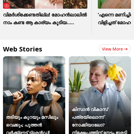
വിമർശിക്കേണ്ടതില്ല! മോഹൻലാലിൽ
‘എന്നെ മണിച്ചിത
നാം കണ്ട ആ കാര്യം കൂടിയ.....
വിളിച്ചത് മോ
Web Stories
View More
കിസാന്‍ വികാസ്
തടിയും കുറയും മസിലും
പത്രയിലൊന്ന്
വെക്കും; പുത്തൻ
നോക്കിയാലോ?
വർക്ക്ഔട്ട് ട്രെൻഡ്!
നിക്ഷേപത്തിന് നേട്ടം ഇരട്ടി