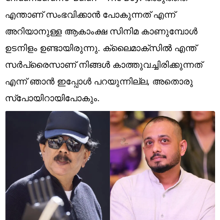
Technology
എന്താണ് സംഭവിക്കാൻ പോകുന്നത് എന്ന്
Religion
അറിയാനുള്ള ആകാംക്ഷ സിനിമ കാണുമ്പോൾ
ഉടനിളം ഉണ്ടായിരുന്നു. ക്ലൈമാക്സിൽ എന്ത്
Web Story
സർപ്രൈസാണ് നിങ്ങൾ കാത്തുവച്ചിരിക്കുന്നത്
Photo
എന്ന് ഞാൻ ഇപ്പോൾ പറയുന്നില്ല, അതൊരു
Short Videos
സ്പോയിറായിപോകും.