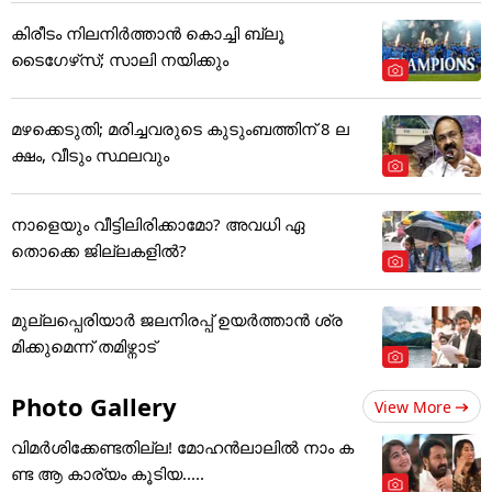
കിരീടം നിലനിര്‍ത്താന്‍ കൊച്ചി ബ്ലൂ
ടൈഗേഴ്‌സ്; സാലി നയിക്കും
മഴക്കെടുതി; മരിച്ചവരുടെ കുടുംബത്തിന് 8 ല
ക്ഷം, വീടും സ്ഥലവും
നാളെയും വീട്ടിലിരിക്കാമോ? അവധി ഏ
തൊക്കെ ജില്ലകളില്‍?
മുല്ലപ്പെരിയാർ ജലനിരപ്പ് ഉയർത്താൻ ശ്ര
മിക്കുമെന്ന് തമിഴ്നാട്
Photo Gallery
View More
വിമർശിക്കേണ്ടതില്ല! മോഹൻലാലിൽ നാം ക
ണ്ട ആ കാര്യം കൂടിയ.....