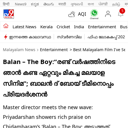
हिन्दी 
News9
ಕನ್ನಡ
తెలుగు
मराठी
ગુજરાતી
বাংলা
ਪੰਜਾਬੀ
தமிழ்
म
5
AQI
Kerala
Latest News
Kerala
Cricket
India
Entertainment
Bus
ഇന്നത്തെ കാലാവസ്ഥ
സ്വർണവില
ഫിഫ ലോകകപ്പ് 2026
India
Malayalam News
Entertainment
> Best Malayalam Film I've S
Entertainment
Balan – The Boy:“രണ്ട് വർഷത്തിനിടെ
Business
ഞാൻ കണ്ട ഏറ്റവും മികച്ച മലയാള
Education
സിനിമ”; ബാലൻ ദ് ബോയ് ടീമിനൊപ്പം
Sports
പ്രിയദർശനൻ
Lifestyle
Master director meets the new wave:
world
Priyadarshan showers rich praise on
Chidambaram’s ‘Balan – The Boy: അടുത്തത്