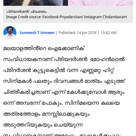
പ്രിയദർശൻ/ ചിദംബരം
Image Credit source: Facebook Priyadarshan/ Instagram Chidambaram
Sumeesh T Unneen
|
Published:
14 Jun 2026 | 10:42 AM
മലയാളത്തിൻ്റെ ഐക്കോണിക്
സംവിധായകനാണ് പ്രിയദർശൻ. മോഹൻലാൽ
പ്രിദർശൻ കുട്ടുകെട്ടിൽ വന്ന എണ്ണമറ്റ ഹിറ്റ്
സിനിമകൾ പലതും ദിവസങ്ങൾ മാത്രം എടുത്ത്
ചിത്രീകരിച്ചതാണ് എന്ന് കേൾക്കുമ്പോൾ ആരും
ഒന്ന് അമ്പരന്ന് പോകും. സിനിമയെന്ന കലയെ
അത്രത്തോളം മനസ്സിലാക്കുകയും
അടുത്തറിയുകയും ചെയ്യുന്ന
സംവിധായകനാണ് അദ്ദേഹം. ഭാഷകൾക്കപ്പുറം