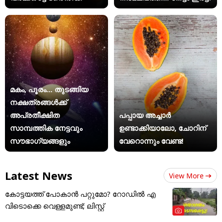
മകം, പൂരം… തുടങ്ങിയ
നക്ഷത്രങ്ങൾക്ക്
അപ്രതീക്ഷിത
പപ്പായ അച്ചാർ
സാമ്പത്തിക നേട്ടവും
ഉണ്ടാക്കിയാലോ, ചോറിന്
സൗഭാഗ്യങ്ങളും
വേറൊന്നും വേണ്ട!
Latest News
View More
കോട്ടയത്ത് പോകാൻ പറ്റുമോ? റോഡിൽ എ
വിടൊക്കെ വെള്ളമുണ്ട്; ലിസ്റ്റ്