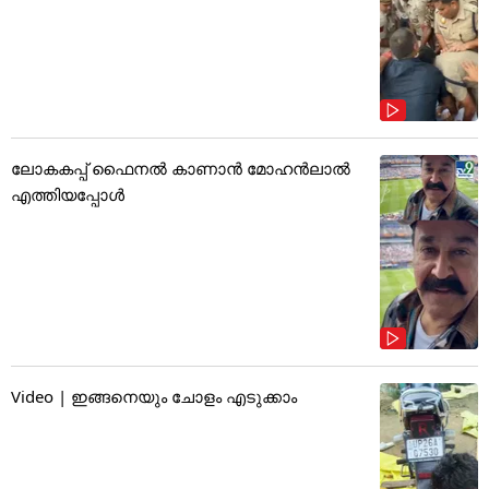
ലോകകപ്പ് ഫൈനൽ കാണാൻ മോഹൻലാൽ
എത്തിയപ്പോൾ
Video | ഇങ്ങനെയും ചോളം എടുക്കാം