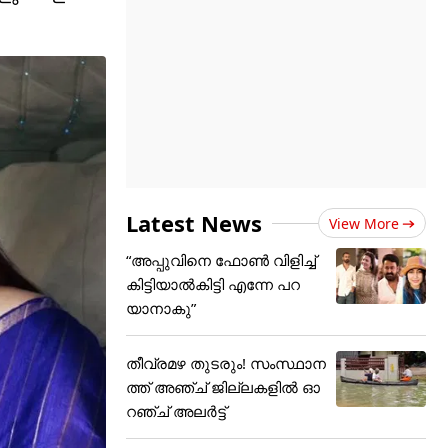
Latest News
View More
“അപ്പുവിനെ ഫോൺ വിളിച്ച്
കിട്ടിയാൽകിട്ടി എന്നേ പറ
യാനാകു”
തീവ്രമഴ തുടരും! സംസ്ഥാന
ത്ത് അഞ്ച് ജില്ലകളില്‍ ഓ
റഞ്ച് അലര്‍ട്ട്‌