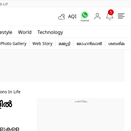
9-UP
5
AQI
Short Videos
festyle
World
Technology
y
Photo Gallery
Web Story
മമ്മൂട്ടി
മോഹൻലാൽ
ശബരിമല
ns In Life
ളിൽ
 ആളുകളെ