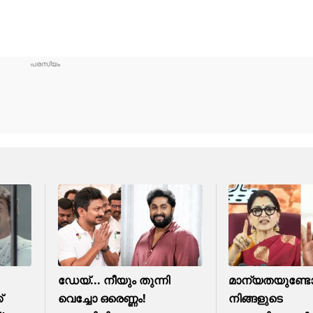
ഡേയ്... നീയും തുന്നി
മാന്യതയുണ്ട
്
വെച്ചോ ഒരെണ്ണം!
നിങ്ങളുടെ