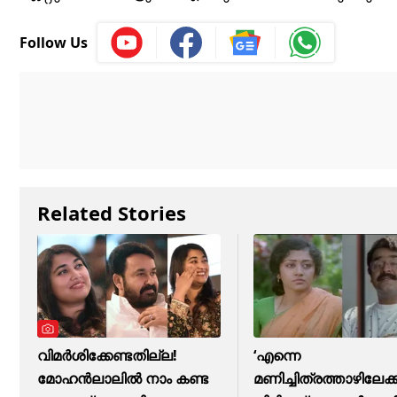
Follow Us
Related Stories
വിമർശിക്കേണ്ടതില്ല!
‘എന്നെ
മോഹൻലാലിൽ നാം കണ്ട
മണിച്ചിത്രത്താഴിലേക്ക