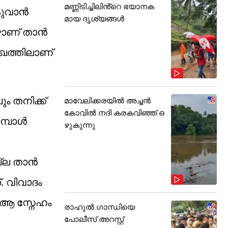
മണ്ണിടിച്ചിലിൻ്റെ ഭയാനക
ോകുവാൻ
മായ ദൃശ്യങ്ങൾ
പോഴാണ് താൻ
ുഖത്തിലാണ്
ം തനിക്ക്
മാവേലിക്കരയിൽ അച്ചൻ
കോവിൽ നദി കരകവിഞ്ഞ് ഒ
മ്പോൾ
ഴുകുന്നു
ല്ല താൻ
. വിവാദം
് ആ സ്നേഹം
രാഹുൽ ഗാന്ധിയെ
പോലീസ് അറസ്റ്റ്