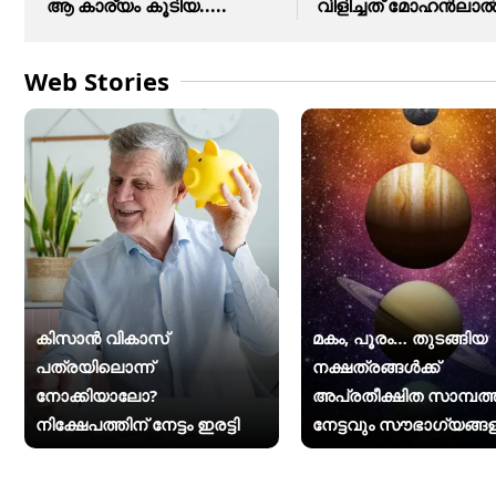
ആ കാര്യം കൂടിയ.....
വിളിച്ചത് മോഹൻലാൽ
Web Stories
കിസാന്‍ വികാസ്
മകം, പൂരം… തുടങ്ങിയ
പത്രയിലൊന്ന്
നക്ഷത്രങ്ങൾക്ക്
നോക്കിയാലോ?
അപ്രതീക്ഷിത സാമ്പത്
നിക്ഷേപത്തിന് നേട്ടം ഇരട്ടി
നേട്ടവും സൗഭാഗ്യങ്ങള