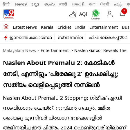
हिन्दी 
News9
ಕನ್ನಡ
తెలుగు
मराठी
ગુજરાતી
বাংলা
ਪੰਜਾਬੀ
தமிழ்
म
5
AQI
Kerala
Latest News
Kerala
Cricket
India
Entertainment
Bus
ഇന്നത്തെ കാലാവസ്ഥ
സ്വർണവില
ഫിഫ ലോകകപ്പ് 2026
India
Malayalam News
Entertainment
> Naslen Gafoor Reveals The 
Entertainment
Naslen About Premalu 2: കോടികൾ
Business
നേടി, എന്നിട്ടും ‘പ്രേമലു 2’ ഉപേക്ഷിച്ചു;
Education
സത്യം വെളിപ്പെടുത്തി നസ്‌ലൻ
Sports
Naslen About Premalu 2 Stopping: ഗിരീഷ് എഡി
Lifestyle
സംവിധാനം ചെയ്ത്, നസ്‌ലൻ ഗഫൂർ, മമിത
ബൈജു എന്നിവർ പ്രധാന വേഷങ്ങളിൽ
world
അഭിനയിച്ച ഈ ചിത്രം 2024 ഫെബ്രുവരിയിലാണ്