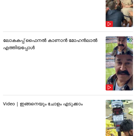
ലോകകപ്പ് ഫൈനൽ കാണാൻ മോഹൻലാൽ
എത്തിയപ്പോൾ
Video | ഇങ്ങനെയും ചോളം എടുക്കാം