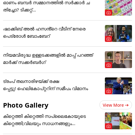
ഓണം ബമ്പര്‍ സമ്മാനത്തില്‍ സര്‍ക്കാര്‍ ച
തിച്ചോ? ടിക്കറ്റ്...
ഷാക്കിബ് അൽ ഹസൻ്റെ വീടിന് നേരെ
പെട്രോൾ ബോംബേറ്
നിയമവിരുദ്ധ ഉള്ളടക്കങ്ങളിൽ മാപ്പ് പറഞ്ഞ്
മാർക്ക് സക്കർബർഗ്
ട്രംപ് തലനാരിഴയ്ക്ക് രക്ഷ
പ്പെട്ടു! ഹെലികോപ്റ്ററിന് സമീപം വിമാനം
Photo Gallery
View More
കിറ്റെത്തി കിറ്റെത്തി സപ്ലൈകോയുടെ
കിറ്റെത്തി;വിലയും സാധനങ്ങളും...