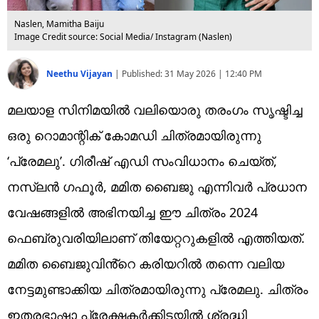
Naslen, Mamitha Baiju
Image Credit source: Social Media/ Instagram (Naslen)
Neethu Vijayan
|
Published:
31 May 2026 | 12:40 PM
മലയാള സിനിമയിൽ വലിയൊരു തരംഗം സൃഷ്ടിച്ച
ഒരു റൊമാന്റിക് കോമഡി ചിത്രമായിരുന്നു
‘പ്രേമലു’. ഗിരീഷ് എഡി സംവിധാനം ചെയ്ത്,
നസ്‌ലൻ ഗഫൂർ, മമിത ബൈജു എന്നിവർ പ്രധാന
വേഷങ്ങളിൽ അഭിനയിച്ച ഈ ചിത്രം 2024
ഫെബ്രുവരിയിലാണ് തിയേറ്ററുകളിൽ എത്തിയത്.
മമിത ബൈജുവിൻ്റെ കരിയറിൽ തന്നെ വലിയ
നേട്ടമുണ്ടാക്കിയ ചിത്രമായിരുന്നു പ്രേമലു. ചിത്രം
ഇതരഭാഷാ പ്രേക്ഷകർക്കിടയിൽ ശ്രദ്ധി