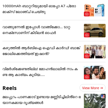
10000mAh ബാറ്ററിയുമായി ഓപ്പോ A7 പ്രോ
മാക്സ് ലോഞ്ച് ചെയ്തു
വാങ്ങുന്നേൽ ഇപ്പോൾ വാങ്ങിക്കോ... ടാറ്റ
നെക്സോണിന് കിടിലൻ ഓഫർ
കഴുത്തില്‍ ആര്‍ബിഐ ഐഡി കാര്‍ഡ്! ബാങ്ക്
ജോലിക്കെത്തിയത് ഇഷാന്‍?
വിമർശിക്കേണ്ടതില്ല! മോഹൻലാലിൽ നാം ക
ണ്ട ആ കാര്യം കൂടിയ.....
Reels
View More
മലപ്പുറം പാണക്കാട് ഉണ്ടായ മണ്ണിടിച്ചിലിൻ്റെ ഭ
യാനകമായ ദൃശ്യങ്ങൾ