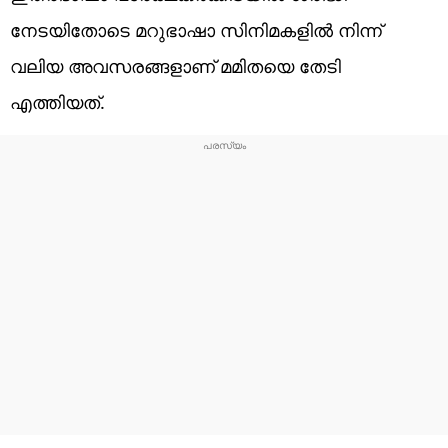
നേടയിതോടെ മറുഭാഷാ സിനിമകളിൽ നിന്ന്
വലിയ അവസരങ്ങളാണ് മമിതയെ തേടി
എത്തിയത്.