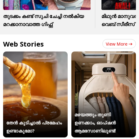
തുടക്കം കണ്ട് സുചി ചേച്ചി നൽകിയ
മിഥുൻ മാനുവ
മറക്കാനാവാത്ത ​ഗിഫ്റ്റ്
വെബ് സീരീസ് എ
Web Stories
View More
മഴയത്തും തുണി
തേൻ കുടിച്ചാൽ പ്രമേഹം
ഉണക്കാം, ഓപ്ഷൻ
ഉണ്ടാകുമോ?
ആമസോണിലുണ്ട്!