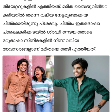
Technology
തിയേറ്ററുകളിൽ എത്തിയത്. മമിത ബൈജുവിൻ്റെ
Religion
കരിയറിൽ തന്നെ വലിയ നേട്ടമുണ്ടാക്കിയ
ചിത്രമായിരുന്നു പ്രേമലു. ചിത്രം ഇതരഭാഷാ
Web Story
പ്രേക്ഷകർക്കിടയിൽ ശ്രദ്ധി നേടയിതോടെ
Photo
മറുഭാഷാ സിനിമകളിൽ നിന്ന് വലിയ
Short Videos
അവസരങ്ങളാണ് മമിതയെ തേടി എത്തിയത്.