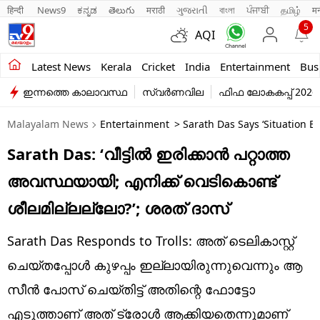
हिन्दी 
News9
ಕನ್ನಡ
తెలుగు
मराठी
ગુજરાતી
বাংলা
ਪੰਜਾਬੀ
தமிழ்
म
5
AQI
Kerala
Latest News
Kerala
Cricket
India
Entertainment
Bus
ഇന്നത്തെ കാലാവസ്ഥ
സ്വർണവില
ഫിഫ ലോകകപ്പ് 2026
India
Malayalam News
Entertainment
> Sarath Das Says ‘Situation B
Entertainment
Sarath Das: ‘വീട്ടിൽ ഇരിക്കാൻ പറ്റാത്ത
Business
അവസ്ഥയായി; എനിക്ക് വെടികൊണ്ട്
Education
ശീലമില്ലല്ലോ?’; ശരത് ദാസ്
Sports
Sarath Das Responds to Trolls: അത് ടെലികാസ്റ്റ്
Lifestyle
ചെയ്തപ്പോൾ കുഴപ്പം ഇല്ലായിരുന്നുവെന്നും ആ
സീൻ പോസ് ചെയ്തിട്ട് അതിന്റെ ഫോട്ടോ
world
എടുത്താണ് അത് ട്രോൾ ആക്കിയതെന്നുമാണ്