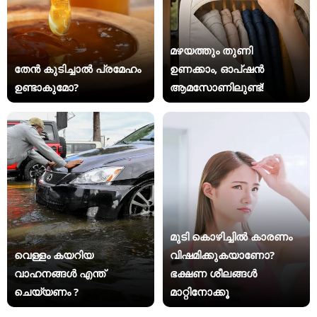
മഴയത്തും തുണി
തേൻ കുടിച്ചാൽ പ്രമേഹം
ഉണക്കാം, ഓപ്ഷൻ
ഉണ്ടാകുമോ?
ആമസോണിലുണ്ട്!
മുടി കൊഴിച്ചിൽ കാരണം
വെള്ളം കയറിയ
വിഷമിക്കുകയാണോ?
വാഹനങ്ങൾ എന്ത്
ഭക്ഷണ ശീലങ്ങൾ
ചെയ്യണം ?
മാറ്റിനോക്കൂ