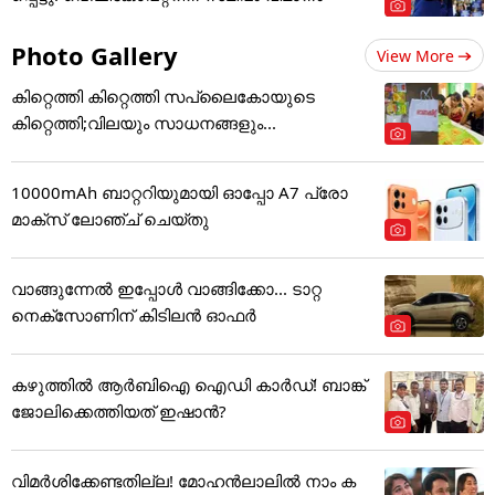
Photo Gallery
View More
കിറ്റെത്തി കിറ്റെത്തി സപ്ലൈകോയുടെ
കിറ്റെത്തി;വിലയും സാധനങ്ങളും...
10000mAh ബാറ്ററിയുമായി ഓപ്പോ A7 പ്രോ
മാക്സ് ലോഞ്ച് ചെയ്തു
വാങ്ങുന്നേൽ ഇപ്പോൾ വാങ്ങിക്കോ... ടാറ്റ
നെക്സോണിന് കിടിലൻ ഓഫർ
കഴുത്തില്‍ ആര്‍ബിഐ ഐഡി കാര്‍ഡ്! ബാങ്ക്
ജോലിക്കെത്തിയത് ഇഷാന്‍?
വിമർശിക്കേണ്ടതില്ല! മോഹൻലാലിൽ നാം ക