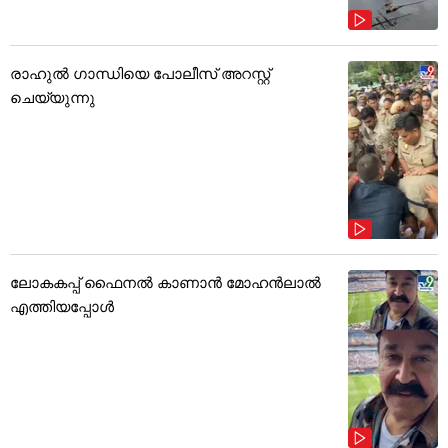
രാഹുൽ ഗാന്ധിയെ പോലീസ് അറസ്റ്റ്
ചെയ്യുന്നു
ലോകകപ്പ് ഫൈനൽ കാണാൻ മോഹൻലാൽ
എത്തിയപ്പോൾ