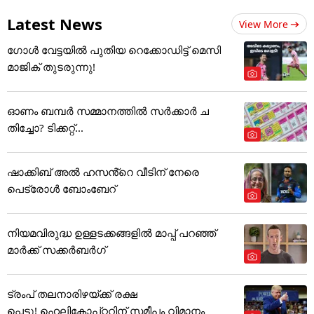
Latest News
View More
ഗോൾ വേട്ടയിൽ പുതിയ റെക്കോഡിട്ട് ​മെസി
മാജിക് തുടരുന്നു!
ഓണം ബമ്പര്‍ സമ്മാനത്തില്‍ സര്‍ക്കാര്‍ ച
തിച്ചോ? ടിക്കറ്റ്...
ഷാക്കിബ് അൽ ഹസൻ്റെ വീടിന് നേരെ
പെട്രോൾ ബോംബേറ്
നിയമവിരുദ്ധ ഉള്ളടക്കങ്ങളിൽ മാപ്പ് പറഞ്ഞ്
മാർക്ക് സക്കർബർഗ്
ട്രംപ് തലനാരിഴയ്ക്ക് രക്ഷ
പ്പെട്ടു! ഹെലികോപ്റ്ററിന് സമീപം വിമാനം