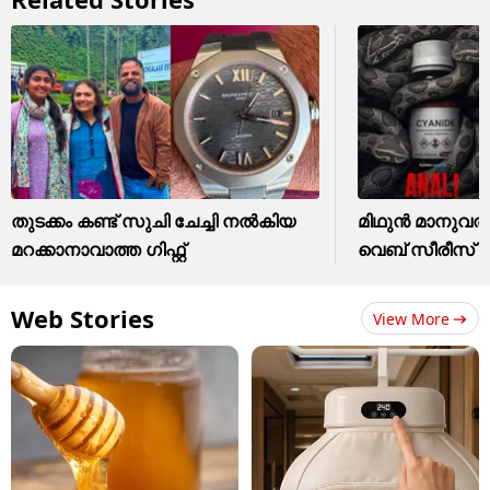
തുടക്കം കണ്ട് സുചി ചേച്ചി നൽകിയ
മിഥുൻ മാനുവ
മറക്കാനാവാത്ത ​ഗിഫ്റ്റ്
വെബ് സീരീസ് എ
Web Stories
View More