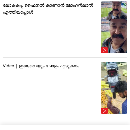
ലോകകപ്പ് ഫൈനൽ കാണാൻ മോഹൻലാൽ
എത്തിയപ്പോൾ
Video | ഇങ്ങനെയും ചോളം എടുക്കാം