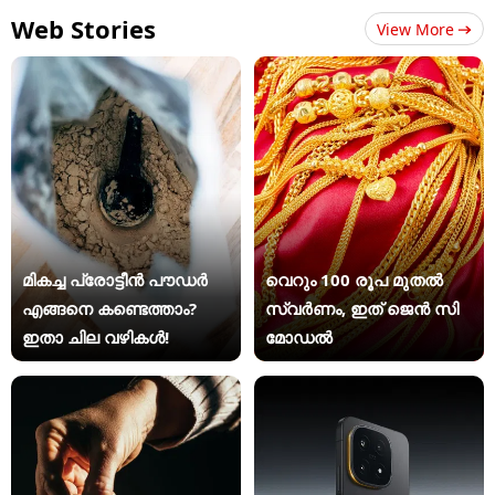
Web Stories
View More
മികച്ച പ്രോട്ടീൻ പൗഡർ
വെറും 100 രൂപ മുതല്‍
എങ്ങനെ കണ്ടെത്താം?
സ്വർണം, ഇത് ജെൻ സി
ഇതാ ചില വഴികൾ!
മോഡൽ