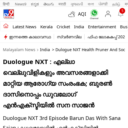
हिन्दी 
News9
ಕನ್ನಡ
తెలుగు
मराठी
ગુજરાતી
বাংলা
ਪੰਜਾਬੀ
தமிழ்
म
5
AQI
Kerala
Latest News
Kerala
Cricket
India
Entertainment
Bus
ഇന്നത്തെ കാലാവസ്ഥ
സ്വർണവില
ഫിഫ ലോകകപ്പ് 2026
India
Malayalam News
India
> Dulogue NXT Health Pruner And Socia
Entertainment
Duologue NXT : എല്ലാ
Business
വെല്ലുവിളികളും അവസരങ്ങളാക്കി
Education
മാറ്റിയ ആരോഗ്യ സംരംഭക; ബുരൺ
Sports
ദാസിനൊപ്പം ഡുവലോഗ്
Lifestyle
എൻഎക്സ്ടിയിൽ സന സാജൻ
world
Duologue NXT 3rd Episode Barun Das With Sana
Sajan : ഡുവലോഗിൽ എൻഎക്സ്ടിയിൽ