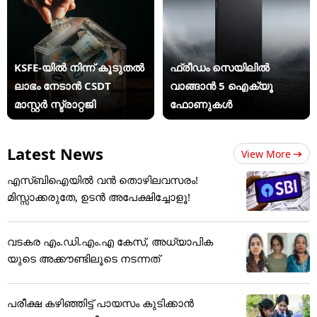
KSFE-യില്‍ നിന്ന് കൂടുതല്‍
ഫ്രീഡം സെയിലിൽ
ലാഭം നേടാന്‍ CSDT
വാങ്ങാൻ 5 ഐക്യൂ
മാസ്റ്റര്‍ സ്ട്രാറ്റജി
ഫോണുകൾ
Latest News
View More
എസ്ബിഐയിൽ വൻ തൊഴിലവസരം!
മിസ്സാക്കരുതേ, ഉടൻ അപേക്ഷിച്ചോളൂ!
വടകര എം.ഡി.എം.എ കേസ്, അധ്യാപിക
യുടെ അക്കൗണ്ടിലൂടെ നടന്നത്
പരീക്ഷ കഴിഞ്ഞിട്ട് പായസം കുടിക്കാന്‍