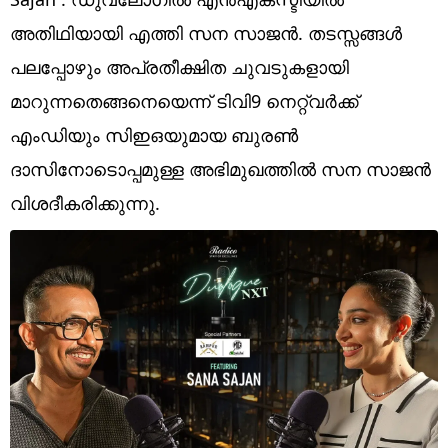
Technology
അതിഥിയായി എത്തി സന സാജൻ. തടസ്സങ്ങൾ
Religion
പലപ്പോഴും അപ്രതീക്ഷിത ചുവടുകളായി
Web Story
മാറുന്നതെങ്ങനെയെന്ന് ടിവി9 നെറ്റ്വർക്ക്
എംഡിയും സിഇഒയുമായ ബുരൺ
Photo
ദാസിനോടൊപ്പമുള്ള അഭിമുഖത്തിൽ സന സാജൻ
Short Videos
വിശദീകരിക്കുന്നു.