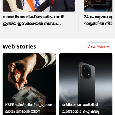
നരേന്ദ്ര മോദിക്ക് ഒരായിരം നന്ദി!
24-ാം തുരങ്കവും
ഇന്ത്യ-ഇസ്രായേല്‍ ബന്ധം...
ഘട്ടത്തിൽ നിർ
Web Stories
View More
KSFE-യില്‍ നിന്ന് കൂടുതല്‍
ഫ്രീഡം സെയിലിൽ
ലാഭം നേടാന്‍ CSDT
വാങ്ങാൻ 5 ഐക്യൂ