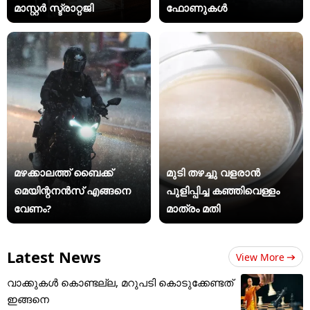
മാസ്റ്റര്‍ സ്ട്രാറ്റജി
ഫോണുകൾ
മഴക്കാലത്ത് ബൈക്ക്
മുടി തഴച്ചു വളരാൻ
മെയിന്റനൻസ് എങ്ങനെ
പുളിപ്പിച്ച കഞ്ഞിവെള്ളം
വേണം?
മാത്രം മതി
Latest News
View More
വാക്കുകൾ കൊണ്ടല്ല, മറുപടി കൊടുക്കേണ്ടത്
ഇങ്ങനെ