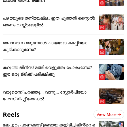
പഴമയുടെ തനിമയല്ല.. ഇത് പുത്തൻ സ്റ്റൈൽ!
ഓണം വസ്ത്രങ്ങളിൽ...
തലവേദന വരുമ്പോൾ ചായയോ കാപ്പിയോ
കുടിക്കാറുണ്ടോ?
കറുത്ത ജീൻസ് മങ്ങി വെളുത്തു പോകുന്നോ?
ഈ ഒരു ട്രിക്ക് പരീക്ഷിക്കൂ
വരുമെന്ന് പറഞ്ഞു... വന്നു... സ്കോർപിയോ
ഫേസ് ലിഫ്റ്റ് മോഡൽ
Reels
View More
മലപ്പുറം പാണക്കാട് ഉണ്ടായ മണ്ണിടിച്ചിലിൻ്റെ ഭ