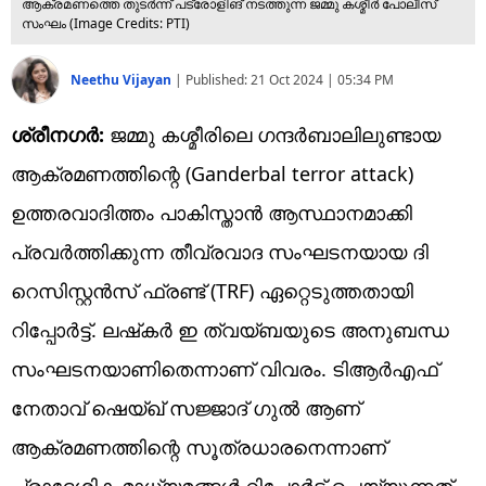
ആക്രമണത്തെ തുടർന്ന് പട്രോളിങ് നടത്തുന്ന ജമ്മു കശ്മീർ പോലീസ്
സംഘം (​Image Credits: PTI)
Neethu Vijayan
|
Published:
21 Oct 2024 | 05:34 PM
ശ്രീനഗർ:
ജമ്മു കശ്മീരിലെ ഗന്ദർബാലിലുണ്ടായ
ആക്രമണത്തിന്റെ (Ganderbal terror attack)
ഉത്തരവാദിത്തം പാകിസ്താൻ ആസ്ഥാനമാക്കി
പ്രവർത്തിക്കുന്ന തീവ്രവാദ സംഘടനയായ ദി
റെസിസ്റ്റൻസ് ഫ്രണ്ട് (TRF) ഏറ്റെടുത്തതായി
റിപ്പോർട്ട്. ലഷ്‌കർ ഇ ത്വയ്ബയുടെ അനുബന്ധ
സംഘടനയാണിതെന്നാണ് വിവരം. ടിആർഎഫ്
നേതാവ് ഷെയ്ഖ് സജ്ജാദ് ഗുൽ ആണ്
ആക്രമണത്തിന്റെ സൂത്രധാരനെന്നാണ്
പ്രാദേശിക മാധ്യമങ്ങൾ റിപ്പോർട്ട് ചെയ്യുന്നത്.