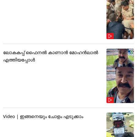
ലോകകപ്പ് ഫൈനൽ കാണാൻ മോഹൻലാൽ
എത്തിയപ്പോൾ
Video | ഇങ്ങനെയും ചോളം എടുക്കാം