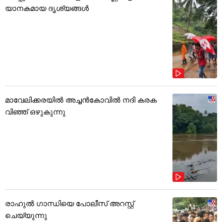
യാനകമായ ദൃശ്യങ്ങൾ
മാവേലിക്കരയിൽ അച്ചൻകോവിൽ നദി കരക
വിഞ്ഞ് ഒഴുകുന്നു
രാഹുൽ ഗാന്ധിയെ പോലീസ് അറസ്റ്റ്
ചെയ്യുന്നു