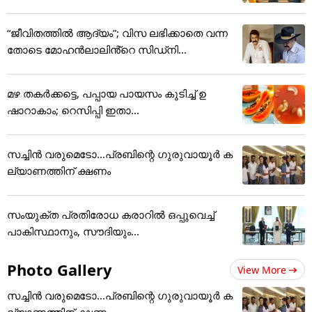
“ജീവിതത്തിൽ ആദ്യം”; വിസ ലഭിക്കാതെ വന്ന
തോടെ മോഹൻലാലിൻ്റെ സിഡ്നി...
മഴ തകർക്കട്ടെ, പപ്പായ പായസം കുടിച്ച് ഉ
ഷാറാകാം; റെസിപ്പി ഇതാ...
സച്ചിന്‍ വരുമെടോ...പ്രബിന്റെ ഗുരുവായൂര്‍ ക
ല്യാണത്തിന് ക്ഷണം
സംയുക്ത പ്രതിരോധ കരാറിൽ ഒപ്പുവെച്ച്
പാകിസ്ഥാനും, സൗദിയും...
Photo Gallery
View More
സച്ചിന്‍ വരുമെടോ...പ്രബിന്റെ ഗുരുവായൂര്‍ ക
ല്യാണത്തിന് ക്ഷണം