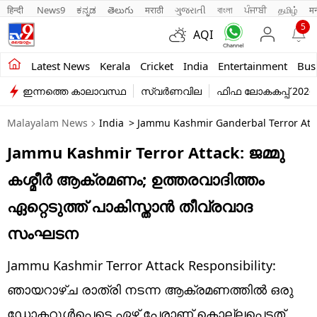
हिन्दी 
News9
ಕನ್ನಡ
తెలుగు
मराठी
ગુજરાતી
বাংলা
ਪੰਜਾਬੀ
தமிழ்
म
5
AQI
Kerala
Latest News
Kerala
Cricket
India
Entertainment
Bus
ഇന്നത്തെ കാലാവസ്ഥ
സ്വർണവില
ഫിഫ ലോകകപ്പ് 2026
India
Malayalam News
India
> Jammu Kashmir Ganderbal Terror Attac
Entertainment
Jammu Kashmir Terror Attack: ജമ്മു
Business
കശ്മീർ ആക്രമണം; ഉത്തരവാദിത്തം
Education
ഏറ്റെടുത്ത് പാകിസ്താൻ തീവ്രവാദ
Sports
സംഘടന
Lifestyle
Jammu Kashmir Terror Attack Responsibility:
world
ഞായറാഴ്ച രാത്രി നടന്ന ആക്രമണത്തിൽ ഒരു
ഡോക്ടറുൾപ്പെടെ ഏഴ് പേരാണ് കൊല്ലപ്പെട്ടത്.