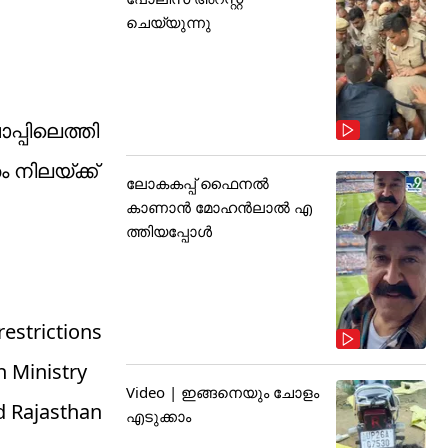
ചെയ്യുന്നു
പ്പിലെത്തി
 നിലയ്ക്ക്
ലോകകപ്പ് ഫൈനൽ
കാണാൻ മോഹൻലാൽ എ
ത്തിയപ്പോൾ
restrictions
h Ministry
Video | ഇങ്ങനെയും ചോളം
nd Rajasthan
എടുക്കാം