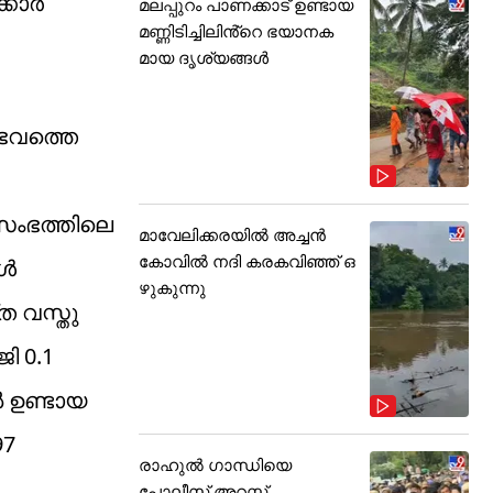
കാര്‍
മലപ്പുറം പാണക്കാട് ഉണ്ടായ
മണ്ണിടിച്ചിലിൻ്റെ ഭയാനക
മായ ദൃശ്യങ്ങൾ
ംഭവത്തെ
 സംഭത്തിലെ
മാവേലിക്കരയിൽ അച്ചൻ
കോവിൽ നദി കരകവിഞ്ഞ് ഒ
്‍
ഴുകുന്നു
്ത വസ്തു
ി 0.1
‍ ഉണ്ടായ
97
രാഹുൽ ഗാന്ധിയെ
പോലീസ് അറസ്റ്റ്