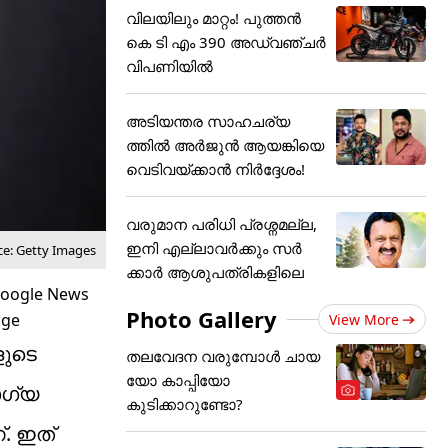
വിലയിലും മാറ്റം! പുത്തൻ
കെ ടി എം 390 അഡ്വഞ്ചർ
വിപണിയിൽ
അടിയന്തര സാഹചര്യ
ത്തിൽ അർജുൻ ആയങ്കിയെ
വെടിവയ്ക്കാൻ നിർദ്ദേശം!
വരുമാന പരിധി പ്രശ്നമല്ല,
ഇനി എല്ലാവർക്കും സർ
ce: Getty Images
ക്കാർ ആശുപത്രികളിലെ
Photo Gallery
View More
ളുടെ
തലവേദന വരുമ്പോൾ ചായ
യോ കാപ്പിയോ
ോഗ്യ
കുടിക്കാറുണ്ടോ?
്. ഇത്