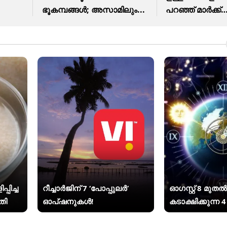
ഭൂകമ്പങ്ങൾ; അസാമിലും...
പറഞ്ഞ് മാർക്ക്
സക്കർബർഗ്
്പിച്ച
റീച്ചാർജിന് 7 ‘പോപ്പുലർ’
ഓഗസ്റ്റ് 8 മുത
തി
ഓപ്ഷനുകൾ!
കടാക്ഷിക്കുന്ന