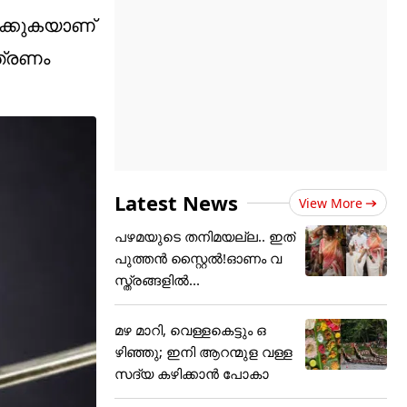
രിക്കുകയാണ്
്ത്രണം
Latest News
View More
പഴമയുടെ തനിമയല്ല.. ഇത്
പുത്തൻ സ്റ്റൈൽ!ഓണം വ
സ്ത്രങ്ങളിൽ...
മഴ മാറി, വെള്ളകെട്ടും ഒ
ഴിഞ്ഞു; ഇനി ആറന്മുള വള്ള
സദ്യ കഴിക്കാൻ പോകാ