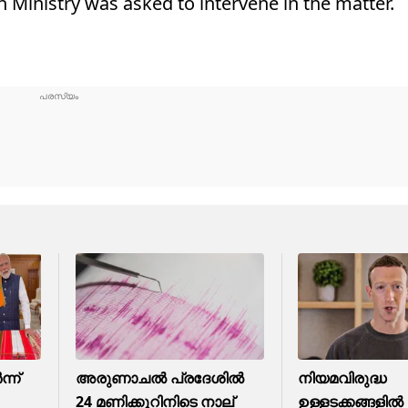
 Ministry was asked to intervene in the matter.
ന്ന്
അരുണാചൽ പ്രദേശിൽ
നിയമവിരുദ്ധ
24 മണിക്കൂറിനിടെ നാല്
ഉള്ളടക്കങ്ങളിൽ മ