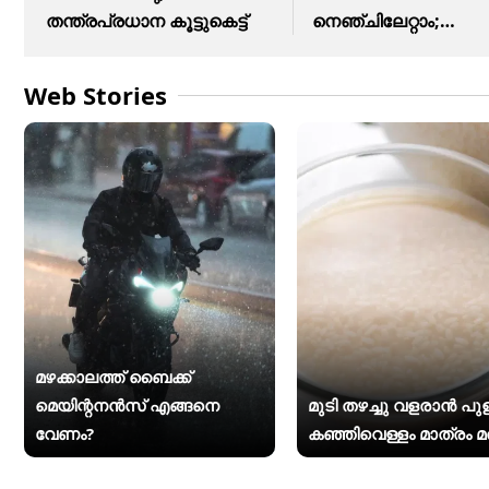
തന്ത്രപ്രധാന കൂട്ടുകെട്ട്
നെഞ്ചിലേറ്റാം;
ആഹ്വാനം ചെയ്ത്
Web Stories
മഴക്കാലത്ത് ബൈക്ക്
മെയിന്റനൻസ് എങ്ങനെ
മുടി തഴച്ചു വളരാൻ പുളിപ
വേണം?
കഞ്ഞിവെള്ളം മാത്രം മ