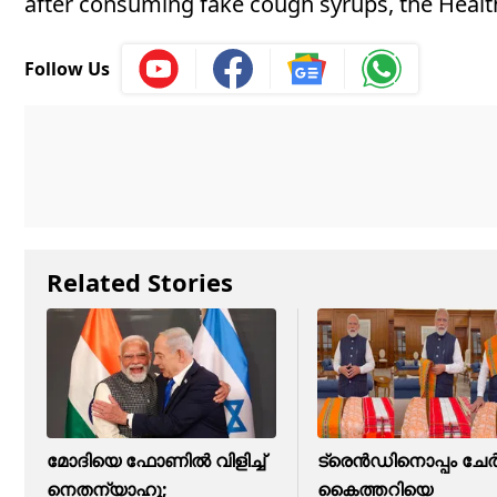
after consuming fake cough syrups, the Health
Follow Us
Related Stories
മോദിയെ ഫോണിൽ വിളിച്ച്
ട്രെന്‍ഡിനൊപ്പം ചേര്‍
നെതന്യാഹു;
കൈത്തറിയെ