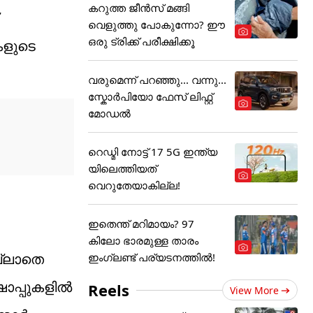
കറുത്ത ജീൻസ് മങ്ങി
വെളുത്തു പോകുന്നോ? ഈ
ഒരു ട്രിക്ക് പരീക്ഷിക്കൂ
ുകളുടെ
വരുമെന്ന് പറഞ്ഞു... വന്നു...
സ്കോർപിയോ ഫേസ് ലിഫ്റ്റ്
മോഡൽ
റെഡ്മി നോട്ട് 17 5G ഇന്ത്യ
യിലെത്തിയത്
വെറുതേയാകില്ല!
ഇതെന്ത് മറിമായം? 97
കിലോ ഭാരമുള്ള താരം
ല്ലാതെ
ഇംഗ്ലണ്ട് പര്യടനത്തില്‍!
പ്പുകളില്‍
Reels
View More