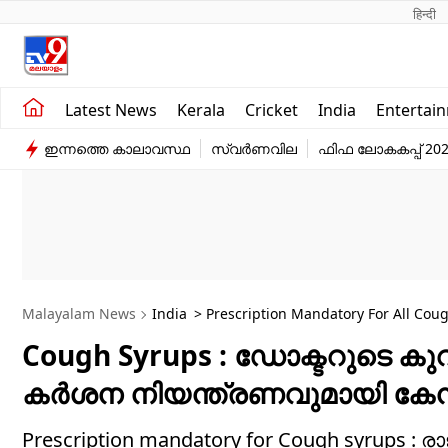
हिन्दी 
Kerala
Business
Latest News
Kerala
Cricket
India
Entertai
India
Education
ഇന്നത്തെ കാലാവസ്ഥ
സ്വർണവില
ഫിഫ ലോകകപ്പ് 20
Entertainment
Sports
Malayalam News
India
> Prescription Mandatory For All Cou
Cough Syrups : ഡോക്ടറുടെ കുറുപ
കര്‍ശന നിയന്ത്രണവുമായി കേന
Prescription mandatory for Cough syrups : ര