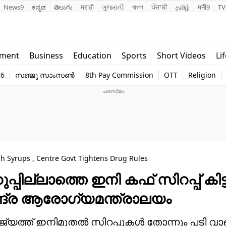
News9
ಕನ್ನಡ
తెలుగు
मराठी
ગુજરાતી
বাংলা
ਪੰਜਾਬੀ
தமிழ்
मनी9
TV
Lifestyle
Religion
nment
Business
Education
Sports
Short Videos
Li
world
Web Stor
26
സഞ്ജു സാംസൺ
8th Pay Commission
OTT
Religion
Technology
Photo
gh Syrups , Centre Govt Tightens Drug Rules
്പില്ലാത്തെ ഇനി കഫ് സിറപ്പ് കിട്ട
്ദ്ര ആരോഗ്യമന്ത്രാലയം
ാജ്യത്ത് ഇനിമുതല്‍ സിറപ്പുകള്‍ തോന്നും പടി വാങ