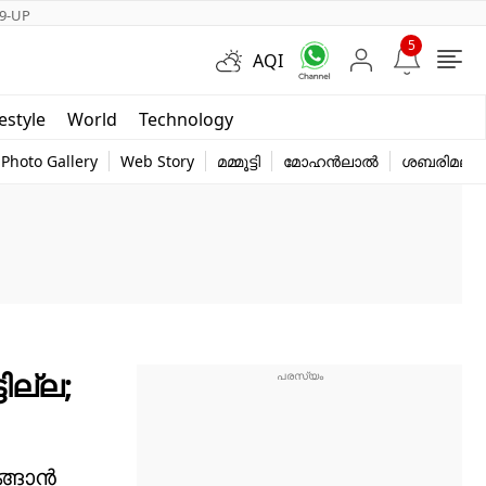
9-UP
5
AQI
Short Videos
festyle
World
Technology
y
Photo Gallery
Web Story
മമ്മൂട്ടി
മോഹൻലാൽ
ശബരിമല
ില്ല;
്ങാന്‍