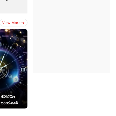
View More
ൽ ഭാഗ്യം
 4 രാശികൾ