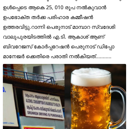
Technology
ഉൾപ്പെടെ ആകെ 25, 010 രൂപ നൽകുവാൻ
Religion
ഉപഭോക്ത തർക്ക പരിഹാര കമ്മീഷൻ
ഉത്തരവിട്ടു.റാന്നി പെരുനാട് മാമ്പാറ സ്വദേശി
Web Story
വാലുപുരയിടത്തിൽ എ.ടി. ആകാശ് ആണ്
Photo
ബിവറേജസ് കോർപ്പറേഷൻ പെരുനാട് ഡിപ്പോ
Short Videos
മാനേജർ ക്കെതിരെ പരാതി നൽകിയത്...........