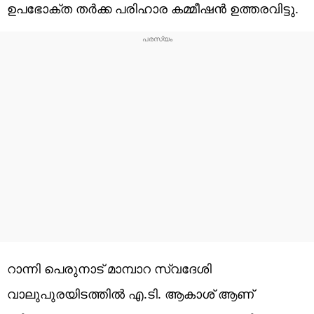
ഉപഭോക്ത തർക്ക പരിഹാര കമ്മീഷൻ ഉത്തരവിട്ടു.
റാന്നി പെരുനാട് മാമ്പാറ സ്വദേശി
വാലുപുരയിടത്തിൽ എ.ടി. ആകാശ് ആണ്