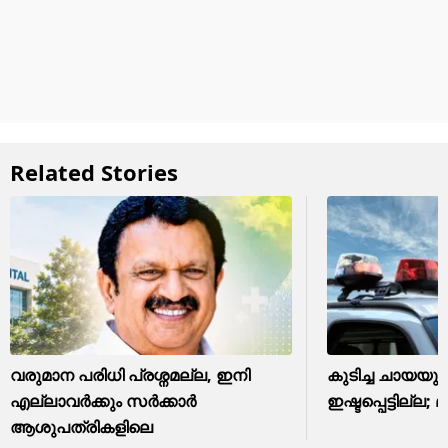
Related Stories
വരുമാന പരിധി പ്രശ്നമല്ല, ഇനി
കുടിച്ച ചായയു
എല്ലാവർക്കും സർക്കാർ
ഇഷ്ടപ്പെട്ടില്ല; മ
ആശുപത്രികളിലെ