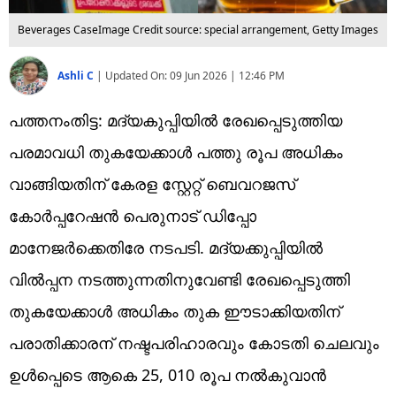
Beverages Case
Image Credit source: special arrangement, Getty Images
Ashli C
|
Updated On:
09 Jun 2026 | 12:46 PM
പത്തനംതിട്ട: മദ്യകുപ്പിയിൽ രേഖപ്പെടുത്തിയ
പരമാവധി തുകയേക്കാൾ പത്തു രൂപ അധികം
വാങ്ങിയതിന് കേരള സ്റ്റേറ്റ് ബെവറജസ്
കോർപ്പറേഷൻ പെരുനാട് ഡിപ്പോ
മാനേജർക്കെതിരേ നടപടി. മദ്യക്കുപ്പിയിൽ
വിൽപ്പന നടത്തുന്നതിനുവേണ്ടി രേഖപ്പെടുത്തി
തുകയേക്കാൾ അധികം തുക ഈടാക്കിയതിന്
പരാതിക്കാരന് നഷ്ടപരിഹാരവും കോടതി ചെലവും
ഉൾപ്പെടെ ആകെ 25, 010 രൂപ നൽകുവാൻ