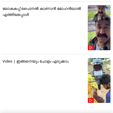
ലോകകപ്പ് ഫൈനൽ കാണാൻ മോഹൻലാൽ
എത്തിയപ്പോൾ
Video | ഇങ്ങനെയും ചോളം എടുക്കാം