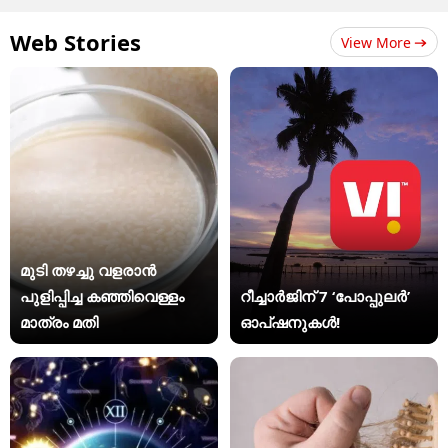
Web Stories
View More
മുടി തഴച്ചു വളരാൻ
പുളിപ്പിച്ച കഞ്ഞിവെള്ളം
റീച്ചാർജിന് 7 ‘പോപ്പുലർ’
മാത്രം മതി
ഓപ്ഷനുകൾ!