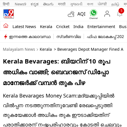
हिन्दी 
News9
ಕನ್ನಡ
తెలుగు
मराठी
ગુજરાતી
বাংলা
ਪੰਜਾਬੀ
தமிழ்
म
5
AQI
Kerala
Latest News
Kerala
Cricket
India
Entertainment
Bus
ഇന്നത്തെ കാലാവസ്ഥ
സ്വർണവില
ഫിഫ ലോകകപ്പ് 2026
India
Malayalam News
Kerala
> Beverages Depot Manager Fined A H
Entertainment
Kerala Bevarages: ബിയറിന് 10 രൂപ
Business
അധികം വാങ്ങി; ബെവറജസ് ഡിപ്പോ
Education
മാനേജർക്ക് വമ്പൻ തുക പിഴ
Sports
Kerala Bevarages Money Scam:മദ്യക്കുപ്പിയിൽ
Lifestyle
വിൽപ്പന നടത്തുന്നതിനുവേണ്ടി രേഖപ്പെടുത്തി
തുകയേക്കാൾ അധികം തുക ഈടാക്കിയതിന്
world
പരാതിക്കാരന് നഷ്ടപരിഹാരവും കോടതി ചെലവും