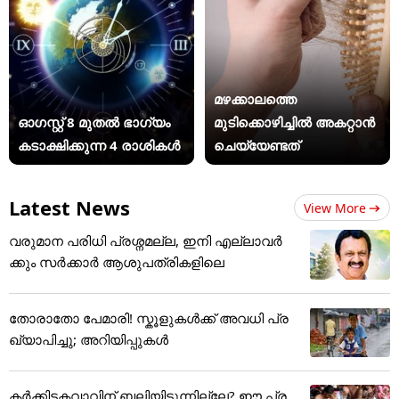
മഴക്കാലത്തെ
ഓഗസ്റ്റ് 8 മുതൽ ഭാഗ്യം
മുടിക്കൊഴിച്ചിൽ അകറ്റാൻ
കടാക്ഷിക്കുന്ന 4 രാശികൾ
ചെയ്യേണ്ടത്
Latest News
View More
വരുമാന പരിധി പ്രശ്നമല്ല, ഇനി എല്ലാവർ
ക്കും സർക്കാർ ആശുപത്രികളിലെ
തോരാതോ പേമാരി! സ്കൂളുകൾക്ക് അവധി പ്ര
ഖ്യാപിച്ചു; അറിയിപ്പുകൾ
കർക്കിടകവാവിന് ബലിയിടുന്നില്ലേ? ഈ പ്ര