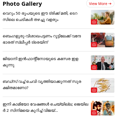
Photo Gallery
View More
വെറും 50 രൂപയുടെ ഈ ട്രിക്ക് മതി, ടെറ
സിലെ ചെടികൾ തഴച്ചു വളരും
ബെംഗളൂരു-വിശാഖപട്ടണം റൂട്ടിലേക്ക് വന്ദേ
ഭാരത് സ്ലീപ്പര്‍ ട്രെയിന്
ജിയാനി ഇൻഫാന്റീനോയുടെ കസേര ഇള
കുന്നു
ബഡ്‌സ് വച്ച് ചെവി വൃത്തിയാക്കുന്നത് സുര
ക്ഷിതമാണോ?
ഇനി കാമിയോ വേഷങ്ങൾ ചെയ്യില്ല; ജെയില
ർ 2 സിനിമയെ കുറിച്ച് വിജയ്...