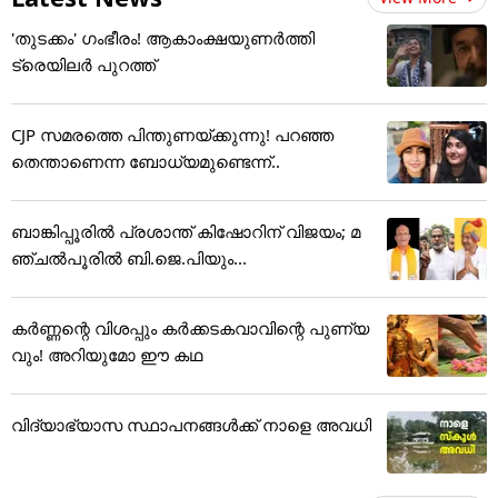
'തുടക്കം' ഗംഭീരം! ആകാംക്ഷയുണർത്തി
ട്രെയിലർ പുറത്ത്
CJP സമരത്തെ പിന്തുണയ്ക്കുന്നു! പറഞ്ഞ
തെന്താണെന്ന ബോധ്യമുണ്ടെന്ന്..
ബാങ്കിപ്പൂരിൽ പ്രശാന്ത് കിഷോറിന് വിജയം; മ
ഞ്ചൽപൂരിൽ ബി.ജെ.പിയും...
കർണ്ണന്റെ വിശപ്പും കർക്കടകവാവിന്റെ പുണ്യ
വും! അറിയുമോ ഈ കഥ
വിദ്യാഭ്യാസ സ്ഥാപനങ്ങൾക്ക് നാളെ അ‌വധി