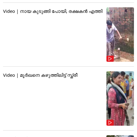
Video | നായ കുടുങ്ങി പോയി, രക്ഷകൻ എത്തി
Video | മൂർഖനെ കഴുത്തിലിട്ട് സ്ത്രീ