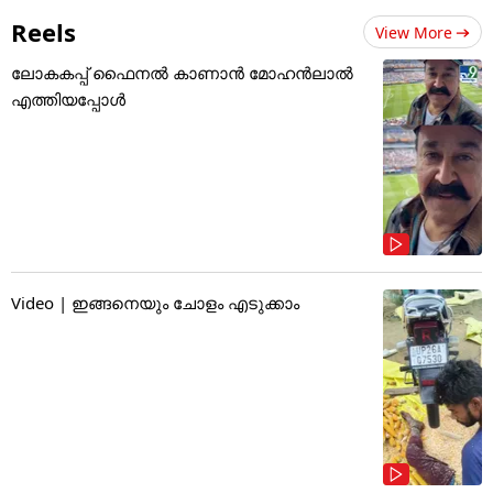
Reels
View More
ലോകകപ്പ് ഫൈനൽ കാണാൻ മോഹൻലാൽ
എത്തിയപ്പോൾ
Video | ഇങ്ങനെയും ചോളം എടുക്കാം