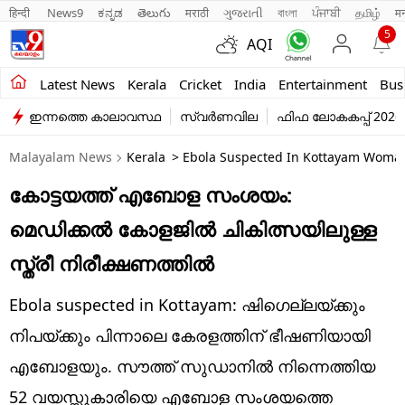
हिन्दी 
News9
ಕನ್ನಡ
తెలుగు
मराठी
ગુજરાતી
বাংলা
ਪੰਜਾਬੀ
தமிழ்
म
5
AQI
Kerala
Latest News
Kerala
Cricket
India
Entertainment
Bus
ഇന്നത്തെ കാലാവസ്ഥ
സ്വർണവില
ഫിഫ ലോകകപ്പ് 2026
India
Malayalam News
Kerala
> Ebola Suspected In Kottayam Woman
Entertainment
കോട്ടയത്ത് എബോള സംശയം:
Business
മെഡിക്കൽ കോളജിൽ ചികിത്സയിലുള്ള
Education
സ്ത്രീ നിരീക്ഷണത്തിൽ
Sports
Ebola suspected in Kottayam: ഷിഗെല്ലയ്ക്കും
Lifestyle
നിപയ്ക്കും പിന്നാലെ കേരളത്തിന് ഭീഷണിയായി
എബോളയും. സൗത്ത് സുഡാനിൽ നിന്നെത്തിയ
world
52 വയസ്സുകാരിയെ എബോള സംശയത്തെ