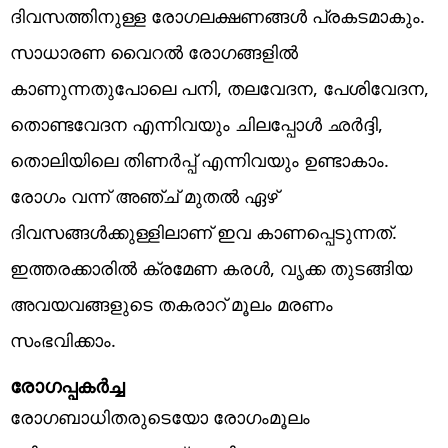
ദിവസത്തിനുള്ള രോഗലക്ഷണങ്ങൾ പ്രകടമാകും.
സാധാരണ വൈറൽ രോഗങ്ങളിൽ
കാണുന്നതുപോലെ പനി, തലവേദന, പേശിവേദന,
തൊണ്ടവേദന എന്നിവയും ചിലപ്പോൾ ഛർദ്ദി,
തൊലിയിലെ തിണർപ്പ് എന്നിവയും ഉണ്ടാകാം.
രോഗം വന്ന് അഞ്ച് മുതൽ ഏഴ്
ദിവസങ്ങൾക്കുള്ളിലാണ് ഇവ കാണപ്പെടുന്നത്.
ഇത്തരക്കാരിൽ ക്രമേണ കരൾ, വൃക്ക തുടങ്ങിയ
അവയവങ്ങളുടെ തകരാറ് മൂലം മരണം
സംഭവിക്കാം.
രോഗപ്പകർച്ച
രോഗബാധിതരുടെയോ രോഗംമൂലം