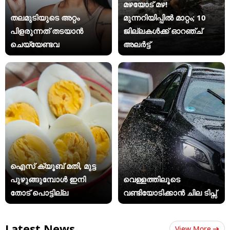
മഴയോട് മഴ!
തലമുടിയുടെ അറ്റം
മുന്നറിയിപ്പില്‍ മാറ്റം; 10
പിളരുന്നത് തടയാൻ
ജില്ലകള്‍ക്ക് ഓറഞ്ച്
ചെയ്യേണ്ടവ
അലര്‍ട്ട്‌
ഐസ് ക്യൂബ് മതി, മുട്ട
പുഴുങ്ങുമ്പോൾ ഇനി
വെള്ളത്തിലൂടെ
തോട് പൊട്ടില്ല
വണ്ടിയോടിക്കാൻ ചില ടിപ്സ്
Latest News
View More