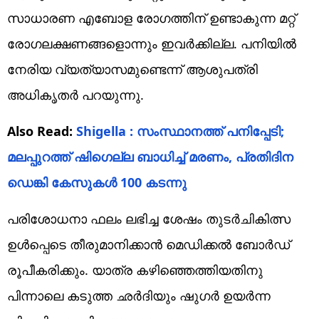
സാധാരണ എബോള രോഗത്തിന് ഉണ്ടാകുന്ന മറ്റ്
രോഗലക്ഷണങ്ങളൊന്നും ഇവർക്കില്ല. പനിയിൽ
നേരിയ വ്യത്യാസമുണ്ടെന്ന് ആശുപത്രി
അധികൃതർ പറയുന്നു.
Also Read:
Shigella : സംസ്ഥാനത്ത് പനിപ്പേടി;
മലപ്പുറത്ത് ഷിഗെല്ല ബാധിച്ച് മരണം, പ്രതിദിന
ഡെങ്കി കേസുകൾ 100 കടന്നു
പരിശോധനാ ഫലം ലഭിച്ച ശേഷം തുടർചികിത്സ
ഉൾപ്പെടെ തീരുമാനിക്കാൻ മെഡിക്കൽ ബോർഡ്
രൂപീകരിക്കും. യാത്ര കഴിഞ്ഞെത്തിയതിനു
പിന്നാലെ കടുത്ത ഛർദിയും ഷുഗർ ഉയർന്ന