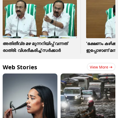
അ‌തിതീവ്ര മഴ മുന്നറിയിപ്പ് വന്നത്
'ഭക്ഷണം കഴിക്ക
രാത്രി: വിശദീകരിച്ച് സർക്കാർ
ഇപ്പോഴാണ് മനസ്സ
Web Stories
View More