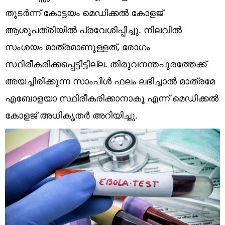
Technology
തുടർന്ന് കോട്ടയം മെഡിക്കൽ കോളജ്
Religion
ആശുപത്രിയിൽ പ്രവേശിപ്പിച്ചു. നിലവിൽ
സംശയം മാത്രമാണുള്ളത്, ​രോഗം
Web Story
സ്ഥിരീകരിക്കപ്പെട്ടിട്ടില്ല. തിരുവനന്തപുരത്തേക്ക്
Photo
അയച്ചിരിക്കുന്ന സാംപിൾ ഫലം ലഭിച്ചാൽ മാത്രമേ
Short Videos
എബോളയാ സ്ഥിരീകരിക്കാനാകൂ എന്ന് മെഡിക്കൽ
കോളജ് അ‌ധികൃതർ അ‌റിയിച്ചു.